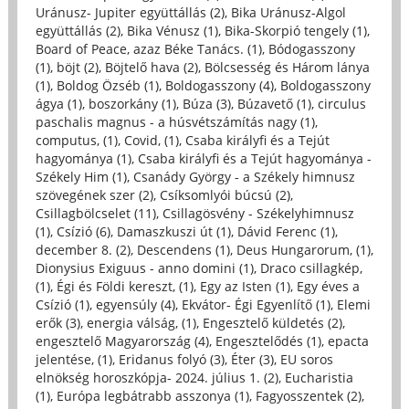
Uránusz- Jupiter együttállás (2)
,
Bika Uránusz-Algol
együttállás (2)
,
Bika Vénusz (1)
,
Bika-Skorpió tengely (1)
,
Board of Peace, azaz Béke Tanács. (1)
,
Bódogasszony
(1)
,
böjt (2)
,
Böjtelő hava (2)
,
Bölcsesség és Három lánya
(1)
,
Boldog Özséb (1)
,
Boldogasszony (4)
,
Boldogasszony
ágya (1)
,
boszorkány (1)
,
Búza (3)
,
Búzavető (1)
,
circulus
paschalis magnus - a húsvétszámítás nagy (1)
,
computus, (1)
,
Covid, (1)
,
Csaba királyfi és a Tejút
hagyománya (1)
,
Csaba királyfi és a Tejút hagyománya -
Székely Him (1)
,
Csanády György - a Székely himnusz
szövegének szer (2)
,
Csíksomlyói búcsú (2)
,
Csillagbölcselet (11)
,
Csillagösvény - Székelyhimnusz
(1)
,
Csízió (6)
,
Damaszkuszi út (1)
,
Dávid Ferenc (1)
,
december 8. (2)
,
Descendens (1)
,
Deus Hungarorum, (1)
,
Dionysius Exiguus - anno domini (1)
,
Draco csillagkép,
(1)
,
Égi és Földi kereszt, (1)
,
Egy az Isten (1)
,
Egy éves a
Csízió (1)
,
egyensúly (4)
,
Ekvátor- Égi Egyenlítő (1)
,
Elemi
erők (3)
,
energia válság, (1)
,
Engesztelő küldetés (2)
,
engesztelő Magyarország (4)
,
Engesztelődés (1)
,
epacta
jelentése, (1)
,
Eridanus folyó (3)
,
Éter (3)
,
EU soros
elnökség horoszkópja- 2024. július 1. (2)
,
Eucharistia
(1)
,
Európa legbátrabb asszonya (1)
,
Fagyosszentek (2)
,