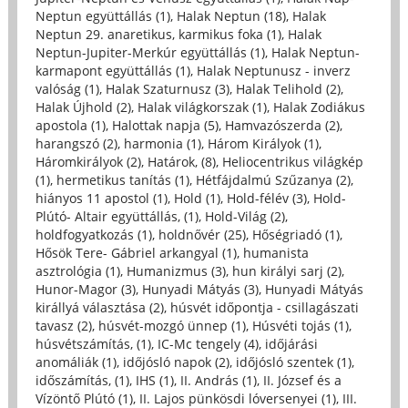
Neptun együttállás (1)
,
Halak Neptun (18)
,
Halak
Neptun 29. anaretikus, karmikus foka (1)
,
Halak
Neptun-Jupiter-Merkúr együttállás (1)
,
Halak Neptun-
karmapont együttállás (1)
,
Halak Neptunusz - inverz
valóság (1)
,
Halak Szaturnusz (3)
,
Halak Telihold (2)
,
Halak Újhold (2)
,
Halak világkorszak (1)
,
Halak Zodiákus
apostola (1)
,
Halottak napja (5)
,
Hamvazószerda (2)
,
harangszó (2)
,
harmonia (1)
,
Három Királyok (1)
,
Háromkirályok (2)
,
Határok, (8)
,
Heliocentrikus világkép
(1)
,
hermetikus tanítás (1)
,
Hétfájdalmú Szűzanya (2)
,
hiányos 11 apostol (1)
,
Hold (1)
,
Hold-félév (3)
,
Hold-
Plútó- Altair együttállás, (1)
,
Hold-Világ (2)
,
holdfogyatkozás (1)
,
holdnővér (25)
,
Hőségriadó (1)
,
Hősök Tere- Gábriel arkangyal (1)
,
humanista
asztrológia (1)
,
Humanizmus (3)
,
hun királyi sarj (2)
,
Hunor-Magor (3)
,
Hunyadi Mátyás (3)
,
Hunyadi Mátyás
királlyá választása (2)
,
húsvét időpontja - csillagászati
tavasz (2)
,
húsvét-mozgó ünnep (1)
,
Húsvéti tojás (1)
,
húsvétszámítás, (1)
,
IC-Mc tengely (4)
,
időjárási
anomáliák (1)
,
időjósló napok (2)
,
időjósló szentek (1)
,
időszámítás, (1)
,
IHS (1)
,
II. András (1)
,
II. József és a
Vízöntő Plútó (1)
,
II. Lajos pünkösdi lóversenyei (1)
,
III.