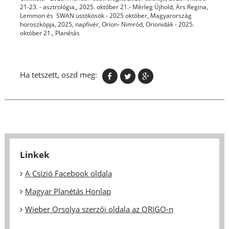
21-23. - asztrológia,
,
2025. október 21.- Mérleg Újhold
,
Ars Regina
,
Lemmon és SWAN üstökösök - 2025 október
,
Magyarország
horoszkópja, 2025
,
napfivér
,
Orion- Nimród
,
Orionidák - 2025.
október 21.
,
Planétás
Ha tetszett, oszd meg:
Linkek
A Csízió Facebook oldala
Magyar Planétás Honlap
Wieber Orsolya szerzői oldala az ORIGO-n