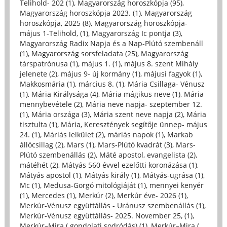
Telihold- 202 (1)
,
Magyarország horoszkópja (95)
,
Magyarország horoszkópja 2023. (1)
,
Magyarország
horoszkópja, 2025 (8)
,
Magyarország horoszkópja-
május 1-Telihold, (1)
,
Magyarország Ic pontja (3)
,
Magyarország Radix Napja és a Nap-Plútó szembenáll
(1)
,
Magyarország sorsfeladata (25)
,
Magyarország
társpatrónusa (1)
,
május 1. (1)
,
május 8. szent Mihály
jelenete (2)
,
május 9- új kormány (1)
,
májusi fagyok (1)
,
Makkosmária (1)
,
március 8. (1)
,
Mária Csillaga- Vénusz
(1)
,
Mária Királysága (4)
,
Mária mágikus neve (1)
,
Mária
mennybevétele (2)
,
Mária neve napja- szeptember 12.
(1)
,
Mária országa (3)
,
Mária szent neve napja (2)
,
Mária
tisztulta (1)
,
Mária, Keresztények segítője ünnep- május
24. (1)
,
Máriás lelkület (2)
,
máriás napok (1)
,
Markab
állócsillag (2)
,
Mars (1)
,
Mars-Plútó kvadrát (3)
,
Mars-
Plútó szembenállás (2)
,
Máté apostol, evangelista (2)
,
mátéhét (2)
,
Mátyás 560 évvel ezelőtti koronázása (1)
,
Mátyás apostol (1)
,
Mátyás király (1)
,
Mátyás-ugrása (1)
,
Mc (1)
,
Medusa-Gorgó mitológiáját (1)
,
mennyei kenyér
(1)
,
Mercedes (1)
,
Merkúr (2)
,
Merkúr éve- 2026 (1)
,
Merkúr-Vénusz együttállás - Uránusz szembenállás (1)
,
Merkúr-Vénusz együttállás- 2025. November 25, (1)
,
Merkúr–Mira ( gondolati sodródás) (1)
,
Merkúr–Mira (