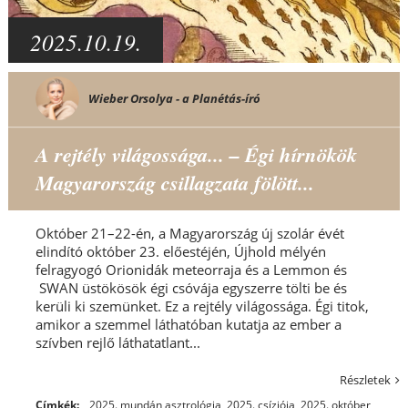
2025.10.19.
Wieber Orsolya - a Planétás-író
A rejtély világossága... – Égi hírnökök
Magyarország csillagzata fölött...
Október 21–22-én, a Magyarország új szolár évét
elindító október 23. előestéjén, Újhold mélyén
felragyogó Orionidák meteorraja és a Lemmon és
SWAN üstökösök égi csóvája egyszerre tölti be és
kerüli ki szemünket. Ez a rejtély világossága. Égi titok,
amikor a szemmel láthatóban kutatja az ember a
szívben rejlő láthatatlant...
Részletek
Címkék:
2025. mundán asztrológia
,
2025. csíziója
,
2025. október