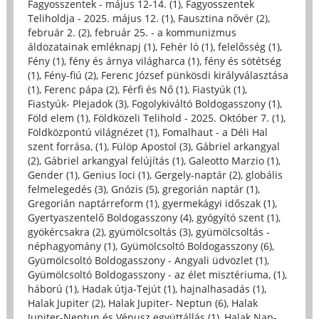
Fagyosszentek - május 12-14. (1)
,
Fagyosszentek
Teliholdja - 2025. május 12. (1)
,
Fausztina nővér (2)
,
február 2. (2)
,
február 25. - a kommunizmus
áldozatainak emléknapj (1)
,
Fehér ló (1)
,
felelősség (1)
,
Fény (1)
,
fény és árnya világharca (1)
,
fény és sötétség
(1)
,
Fény-fiú (2)
,
Ferenc József pünkösdi királyválasztása
(1)
,
Ferenc pápa (2)
,
Férfi és Nő (1)
,
Fiastyúk (1)
,
Fiastyúk- Plejadok (3)
,
Fogolykiváltó Boldogasszony (1)
,
Föld elem (1)
,
Földközeli Telihold - 2025. Október 7. (1)
,
Földközpontú világnézet (1)
,
Fomalhaut - a Déli Hal
szent forrása, (1)
,
Fülöp Apostol (3)
,
Gábriel arkangyal
(2)
,
Gábriel arkangyal felújítás (1)
,
Galeotto Marzio (1)
,
Gender (1)
,
Genius loci (1)
,
Gergely-naptár (2)
,
globális
felmelegedés (3)
,
Gnózis (5)
,
gregorián naptár (1)
,
Gregorián naptárreform (1)
,
gyermekágyi időszak (1)
,
Gyertyaszentelő Boldogasszony (4)
,
gyógyító szent (1)
,
gyökércsakra (2)
,
gyümölcsoltás (3)
,
gyümölcsoltás -
néphagyomány (1)
,
Gyümölcsoltó Boldogasszony (6)
,
Gyümölcsoltó Boldogasszony - Angyali üdvözlet (1)
,
Gyümölcsoltó Boldogasszony - az élet misztériuma, (1)
,
háború (1)
,
Hadak útja-Tejút (1)
,
hajnalhasadás (1)
,
Halak Jupiter (2)
,
Halak Jupiter- Neptun (6)
,
Halak
Jupiter-Neptun és Vénusz együttállás (1)
,
Halak Nap-