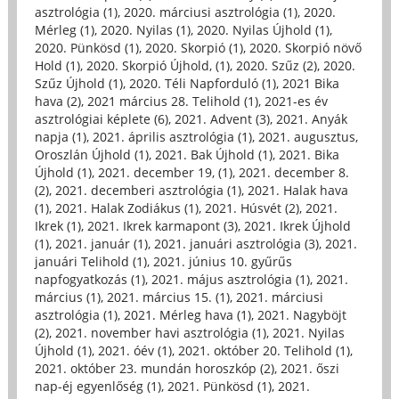
asztrológia (1)
,
2020. márciusi asztrológia (1)
,
2020.
Mérleg (1)
,
2020. Nyilas (1)
,
2020. Nyilas Újhold (1)
,
2020. Pünkösd (1)
,
2020. Skorpió (1)
,
2020. Skorpió növő
Hold (1)
,
2020. Skorpió Újhold, (1)
,
2020. Szűz (2)
,
2020.
Szűz Újhold (1)
,
2020. Téli Napforduló (1)
,
2021 Bika
hava (2)
,
2021 március 28. Telihold (1)
,
2021-es év
asztrológiai képlete (6)
,
2021. Advent (3)
,
2021. Anyák
napja (1)
,
2021. április asztrológia (1)
,
2021. augusztus,
Oroszlán Újhold (1)
,
2021. Bak Újhold (1)
,
2021. Bika
Újhold (1)
,
2021. december 19, (1)
,
2021. december 8.
(2)
,
2021. decemberi asztrológia (1)
,
2021. Halak hava
(1)
,
2021. Halak Zodiákus (1)
,
2021. Húsvét (2)
,
2021.
Ikrek (1)
,
2021. Ikrek karmapont (3)
,
2021. Ikrek Újhold
(1)
,
2021. január (1)
,
2021. januári asztrológia (3)
,
2021.
januári Telihold (1)
,
2021. június 10. gyűrűs
napfogyatkozás (1)
,
2021. május asztrológia (1)
,
2021.
március (1)
,
2021. március 15. (1)
,
2021. márciusi
asztrológia (1)
,
2021. Mérleg hava (1)
,
2021. Nagyböjt
(2)
,
2021. november havi asztrológia (1)
,
2021. Nyilas
Újhold (1)
,
2021. óév (1)
,
2021. október 20. Telihold (1)
,
2021. október 23. mundán horoszkóp (2)
,
2021. őszi
nap-éj egyenlőség (1)
,
2021. Pünkösd (1)
,
2021.