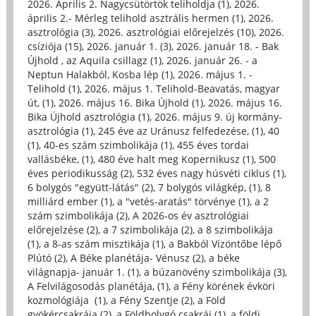
2026. Április 2. Nagycsütörtök teliholdja (1)
,
2026.
április 2.- Mérleg telihold asztrális hermen (1)
,
2026.
asztrológia (3)
,
2026. asztrológiai előrejelzés (10)
,
2026.
csíziója (15)
,
2026. január 1. (3)
,
2026. január 18. - Bak
Újhold , az Aquila csillagz (1)
,
2026. január 26. - a
Neptun Halakból, Kosba lép (1)
,
2026. május 1. -
Telihold (1)
,
2026. május 1. Telihold-Beavatás, magyar
út, (1)
,
2026. május 16. Bika Újhold (1)
,
2026. május 16.
Bika Újhold asztrológia (1)
,
2026. május 9. új kormány-
asztrológia (1)
,
245 éve az Uránusz felfedezése, (1)
,
40
(1)
,
40-es szám szimbolikája (1)
,
455 éves tordai
vallásbéke, (1)
,
480 éve halt meg Kopernikusz (1)
,
500
éves periodikusság (2)
,
532 éves nagy húsvéti ciklus (1)
,
6 bolygós "együtt-látás" (2)
,
7 bolygós világkép, (1)
,
8
milliárd ember (1)
,
a "vetés-aratás" törvénye (1)
,
a 2
szám szimbolikája (2)
,
A 2026-os év asztrológiai
előrejelzése (2)
,
a 7 szimbolikája (2)
,
a 8 szimbolikája
(1)
,
a 8-as szám misztikája (1)
,
a Bakból Vízöntőbe lépő
Plútó (2)
,
A Béke planétája- Vénusz (2)
,
a béke
világnapja- január 1. (1)
,
a búzanövény szimbolikája (3)
,
A Felvilágosodás planétája, (1)
,
a Fény körének évköri
kozmológiája (1)
,
a Fény Szentje (2)
,
a Föld
gyökércsakrája (2)
,
a Földbolygó csakrái (1)
,
a földi