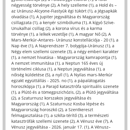
négyesség törvénye (2)
,
A hely szelleme (1)
,
a Hold és –
az Uránusz-Alcyone-Fiastyúk égi tükört (1)
,
a Jégsapkák
olvadása (1)
,
A Jupiter jegyváltása és Magyarország
csillagzata (1)
,
a kenyér szimbóluma (1)
,
A kígyó Szíve-
Unukalhai csillag (2)
,
a korona vírus és a karma
törvénye (1)
,
a lelkek vezetője (1)
,
A magyar Nő (2)
,
A
Mars-Merkúr-Antares- Uránusz konstellációja - 20 (1)
,
a
Nap éve (1)
,
A Naprendszer 7. bolygója-Uránusz (1)
,
a
Négy elem szellemi üzenete (3)
,
a négy emberi karakter
(1)
,
a nemzet hivatása - Magyarország kamrapontja (1)
,
A nemzet immunitása (1)
,
a Neptun 165 éves új
történelmi ciklusa (1)
,
a Neptun jegyváltása (1)
,
a
nőiség küldetése (5)
,
a nyíl (1)
,
A Nyilas mars-Merkúr
egzakt együttállás - 2025. no (1)
,
a pápalátogatás
horoszkópja (1)
,
a Parajd katasztrófa spirituális üzenete
(1)
,
a Plútó és a tömegpszichózis, (2)
,
a Plútó jegyváltása
(2)
,
a Szaturnusz korszakos jegyváltása és
Magyarország (1)
,
A Szaturnusz Kosba lépése és
Magyarország horoszkó (2)
,
a Szentkereszt
felmagasztalása (1)
,
a szkíta-térítő (3)
,
a természeti
katasztrófák szellemi üzenete (2)
,
A Vénusz éve (7)
,
A
Vénusz jegyváltása - 2026. január 17. (1)
,
A Vénusz–