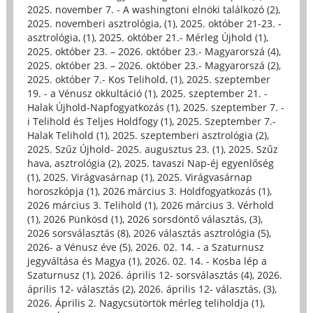
2025. november 7. - A washingtoni elnöki találkozó (2)
,
2025. novemberi asztrológia, (1)
,
2025. október 21-23. -
asztrológia, (1)
,
2025. október 21.- Mérleg Újhold (1)
,
2025. október 23. – 2026. október 23.- Magyarorszá (4)
,
2025. október 23. – 2026. október 23.- Magyarorszá (2)
,
2025. október 7.- Kos Telihold, (1)
,
2025. szeptember
19. - a Vénusz okkultáció (1)
,
2025. szeptember 21. -
Halak Újhold-Napfogyatkozás (1)
,
2025. szeptember 7. -
i Telihold és Teljes Holdfogy (1)
,
2025. Szeptember 7.-
Halak Telihold (1)
,
2025. szeptemberi asztrológia (2)
,
2025. Szűz Újhold- 2025. augusztus 23. (1)
,
2025. Szűz
hava, asztrológia (2)
,
2025. tavaszi Nap-éj egyenlőség
(1)
,
2025. Virágvasárnap (1)
,
2025. Virágvasárnap
horoszkópja (1)
,
2026 március 3. Holdfogyatkozás (1)
,
2026 március 3. Telihold (1)
,
2026 március 3. Vérhold
(1)
,
2026 Pünkösd (1)
,
2026 sorsdöntő választás, (3)
,
2026 sorsválasztás (8)
,
2026 választás asztrológia (5)
,
2026- a Vénusz éve (5)
,
2026. 02. 14. - a Szaturnusz
jegyváltása és Magya (1)
,
2026. 02. 14. - Kosba lép a
Szaturnusz (1)
,
2026. április 12- sorsválasztás (4)
,
2026.
április 12- választás (2)
,
2026. április 12- választás, (3)
,
2026. Április 2. Nagycsütörtök mérleg teliholdja (1)
,