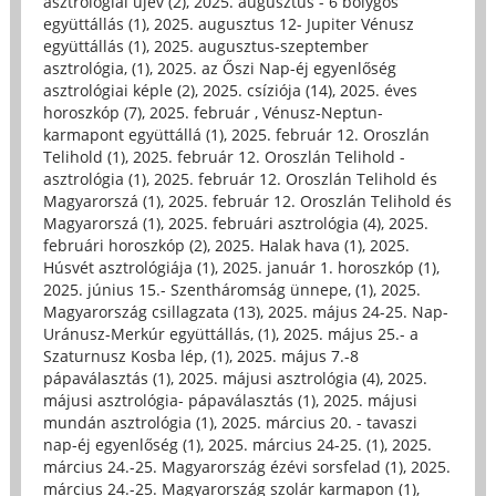
asztrológiai újév (2)
,
2025. augusztus - 6 bolygós
együttállás (1)
,
2025. augusztus 12- Jupiter Vénusz
együttállás (1)
,
2025. augusztus-szeptember
asztrológia, (1)
,
2025. az Őszi Nap-éj egyenlőség
asztrológiai képle (2)
,
2025. csíziója (14)
,
2025. éves
horoszkóp (7)
,
2025. február , Vénusz-Neptun-
karmapont együttállá (1)
,
2025. február 12. Oroszlán
Telihold (1)
,
2025. február 12. Oroszlán Telihold -
asztrológia (1)
,
2025. február 12. Oroszlán Telihold és
Magyarorszá (1)
,
2025. február 12. Oroszlán Telihold és
Magyarorszá (1)
,
2025. februári asztrológia (4)
,
2025.
februári horoszkóp (2)
,
2025. Halak hava (1)
,
2025.
Húsvét asztrológiája (1)
,
2025. január 1. horoszkóp (1)
,
2025. június 15.- Szentháromság ünnepe, (1)
,
2025.
Magyarország csillagzata (13)
,
2025. május 24-25. Nap-
Uránusz-Merkúr együttállás, (1)
,
2025. május 25.- a
Szaturnusz Kosba lép, (1)
,
2025. május 7.-8
pápaválasztás (1)
,
2025. májusi asztrológia (4)
,
2025.
májusi asztrológia- pápaválasztás (1)
,
2025. májusi
mundán asztrológia (1)
,
2025. március 20. - tavaszi
nap-éj egyenlőség (1)
,
2025. március 24-25. (1)
,
2025.
március 24.-25. Magyarország ézévi sorsfelad (1)
,
2025.
március 24.-25. Magyarország szolár karmapon (1)
,