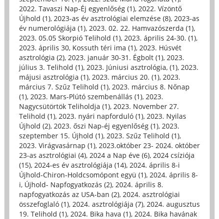
2022. Tavaszi Nap-Éj egyenlőség (1)
,
2022. Vízöntő
Újhold (1)
,
2023-as év asztrológiai elemzése (8)
,
2023-as
év numerológiája (1)
,
2023. 02. 22. Hamvazószerda (1)
,
2023. 05.05 Skorpió Telihold (1)
,
2023. április 24-30. (1)
,
2023. április 30, Kossuth téri ima (1)
,
2023. Húsvét
asztrológia (2)
,
2023. január 30-31. Égbolt (1)
,
2023.
július 3. Telihold (1)
,
2023. Júniusi asztrológia, (1)
,
2023.
májusi asztrológia (1)
,
2023. március 20. (1)
,
2023.
március 7. Szűz Telihold (1)
,
2023. március 8. Nőnap
(1)
,
2023. Mars-Plútó szembenállás (1)
,
2023.
Nagycsütörtök Teliholdja (1)
,
2023. November 27.
Telihold (1)
,
2023. nyári napforduló (1)
,
2023. Nyilas
Újhold (2)
,
2023. őszi Nap-éj egyenlőség (1)
,
2023.
szeptember 15. Újhold (1)
,
2023. Szűz Telihold (1)
,
2023. Virágvasárnap (1)
,
2023.október 23- 2024. október
23-as asztrológiai (4)
,
2024 a Nap éve (6)
,
2024 csíziója
(15)
,
2024-es év asztrológiája (14)
,
2024. április 8-i
Újhold-Chiron-Holdcsomópont együ (1)
,
2024. április 8-
i, Újhold- Napfogyatkozás (2)
,
2024. április 8.
napfogyatkozás az USA-ban (2)
,
2024. asztrológiai
összefoglaló (1)
,
2024. asztrológiája (7)
,
2024. augusztus
19. Telihold (1)
,
2024. Bika hava (1)
,
2024. Bika havának