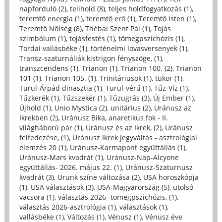
napforduló (2)
,
telihold (8)
,
teljes holdfogyatkozás (1)
,
teremtő energia (1)
,
teremtő erő (1)
,
Teremtő Isten (1)
,
Teremtő Nőiség (8)
,
Thébai Szent Pál (1)
,
Tojás
szimbólum (1)
,
tojásfestés (1)
,
tömegpszichózis (1)
,
Tordai vallásbéke (1)
,
történelmi lovasversenyek (1)
,
Transz-szaturnáliák kistrigon fényszöge, (1)
,
transzcendens (1)
,
Trianon (1)
,
Trianon 100. (2)
,
Trianon
101 (1)
,
Trianon 105. (1)
,
Trinitáriusok (1)
,
tükör (1)
,
Turul-Árpád dinasztia (1)
,
Turul-vérű (1)
,
Tűz-Víz (1)
,
Tűzkerék (1)
,
Tűzszekér (1)
,
Tűzugrás (3)
,
Új Ember (1)
,
Újhold (1)
,
Unio Mystica (2)
,
unitárius (2)
,
Uránusz az
Ikrekben (2)
,
Uránusz Bika, anaretikus fok - II.
világháború pár (1)
,
Uránusz és az Ikrek, (2)
,
Uránusz
felfedezése, (1)
,
Uránusz Ikrek jegyváltás - asztrológiai
elemzés 20 (1)
,
Uránusz-Karmapont együttállás (1)
,
Uránusz-Mars kvadrát (1)
,
Uránusz-Nap-Alcyone
együttállás- 2026. május 22. (1)
,
Uránusz-Szaturnusz
kvadrát (3)
,
Urunk színe változása (2)
,
USA horoszkópja
(1)
,
USA választások (3)
,
USA-Magyarország (5)
,
utolsó
vacsora (1)
,
választás 2026 -tömegpszichózis, (1)
,
választás 2026-asztrológia (1)
,
választások (1)
,
vallásbéke (1)
,
Változás (1)
,
Vénusz (1)
,
Vénusz éve