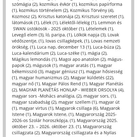
szómágia (2)
,
kozmikus évkör (1)
,
kozmikus papírforma
(1)
,
kozmikus történelem (2)
,
Kozmikus Törvény (4)
,
Kozmosz (2)
,
Krisztus katonája (2)
,
Krisztusi szeretet (1)
,
látomások (1)
,
Lélek (1)
,
Lélektől-lélekig (1)
,
Lemmon és
SWAN üstökösök - 2025 október (1)
,
Lételemek (1)
,
Levegő elem (3)
,
ló, paripa, (1)
,
Lölkök napja (3)
,
Lovak
védőszentje, (1)
,
lovas csillagképek, (1)
,
Lovas nemzeti
örökség, (1)
,
Luca nap, december 13 (1)
,
Luca-búza (2)
,
Luca-kalendárium (2)
,
Luca-széke (1)
,
mágia (2)
,
Mágikus lemondás (1)
,
Magoi apo anatolon (2)
,
mágus-
papok (2)
,
mágusok (1)
,
magyar aratás (1)
,
magyar
békemisszió (3)
,
magyar géniusz (1)
,
magyar hősiesség
(1)
,
magyar humanizmus (2)
,
Magyar küldetés (22)
,
magyar nő (1)
,
Magyar Pálos Rend (1)
,
Magyar Planétás
(2)
,
MAGYAR PLANÉTÁS HONLAP - WIEBER ORSOLYA (4)
,
magyar sors -Mohács analógia, (2)
,
magyar sors, (1)
,
magyar szabadság (2)
,
magyar szellem (1)
,
magyar út
(1)
,
magyar virtus (1)
,
Magyarok csillaga (6)
,
Magyarok
Istene (1)
,
Magyarok Istene, (1)
,
Magyarország 2025-
2026-os Szolár horoszkópja, (1)
,
Magyarország 2025.
október 23. – 2026. október 23. (1)
,
Magyarország
csillagzata (2)
,
Magyarország csillagzata és a Nyilas