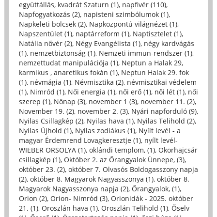
együttállás, kvadrát Szaturn (1)
,
napfivér (110)
,
Napfogyatkozás (2)
,
napisteni szimbólumok (1)
,
Napkeleti bölcsek (2)
,
Napközpontú világnézet (1)
,
Napszentület (1)
,
naptárreform (1)
,
Naptisztelet (1)
,
Natália nővér (2)
,
Négy Evangélista (1)
,
négy kardvágás
(1)
,
nemzetbiztonság (1)
,
Nemzeti immun-rendszer (1)
,
nemzettudat manipulációja (1)
,
Neptun a Halak 29,
karmikus , anaretikus fokán (1)
,
Neptun Halak 29. fok
(1)
,
névmágia (1)
,
Névmisztika (2)
,
névmisztikai védelem
(1)
,
Nimród (1)
,
Női energia (1)
,
női erő (1)
,
női lét (1)
,
női
szerep (1)
,
Nőnap (3)
,
november 1 (3)
,
november 11. (2)
,
November 19. (2)
,
november 2. (3)
,
Nyári napforduló (9)
,
Nyilas Csillagkép (2)
,
Nyilas hava (1)
,
Nyilas Telihold (2)
,
Nyilas Újhold (1)
,
Nyilas zodiákus (1)
,
Nyílt levél - a
magyar Érdemrend Lovagkeresztje (1)
,
nyílt levél-
WIEBER ORSOLYA (1)
,
oklándi templom, (1)
,
Ökörhajcsár
csillagkép (1)
,
Október 2. az Őrangyalok Ünnepe, (3)
,
október 23. (2)
,
október 7. Olvasós Boldogasszony napja
(2)
,
október 8. Magyarok Nagyasszonya (1)
,
október 8.
Magyarok Nagyasszonya napja (2)
,
Őrangyalok, (1)
,
Orion (2)
,
Orion- Nimród (3)
,
Orionidák - 2025. október
21. (1)
,
Oroszlán hava (1)
,
Oroszlán Telihold (1)
,
Őselv