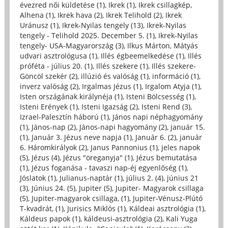
évezred női küldetése (1)
,
Ikrek (1)
,
Ikrek csillagkép,
Alhena (1)
,
Ikrek hava (2)
,
Ikrek Telihold (2)
,
Ikrek
Uránusz (1)
,
Ikrek-Nyilas tengely (13)
,
Ikrek-Nyilas
tengely - Telihold 2025. December 5. (1)
,
Ikrek-Nyilas
tengely- USA-Magyarország (3)
,
Ilkus Márton, Mátyás
udvari asztrológusa (1)
,
Illés égbeemelkedése (1)
,
Illés
próféta - július 20. (1)
,
Illés szekere (1)
,
Illés szekere-
Göncöl szekér (2)
,
illúzió és valóság (1)
,
információ (1)
,
inverz valóság (2)
,
Irgalmas Jézus (1)
,
Irgalom Atyja (1)
,
Isten országának királynéja (1)
,
Isteni Bölcsesség (1)
,
Isteni Erények (1)
,
Isteni Igazság (2)
,
Isteni Rend (3)
,
Izrael-Palesztín háború (1)
,
János napi néphagyomány
(1)
,
János-nap (2)
,
János-napi hagyomány (2)
,
január 15.
(1)
,
Január 3. Jézus neve napja (1)
,
Január 6. (2)
,
január
6. Háromkirályok (2)
,
Janus Pannonius (1)
,
jeles napok
(5)
,
Jézus (4)
,
Jézus "öreganyja" (1)
,
Jézus bemutatása
(1)
,
Jézus foganása - tavaszi nap-éj egyenlőség (1)
,
Jóslatok (1)
,
Julianus-naptár (1)
,
július 2. (4)
,
június 21
(3)
,
Június 24. (5)
,
Jupiter (5)
,
Jupiter- Magyarok csillaga
(5)
,
Jupiter-magyarok csillaga, (1)
,
Jupiter-Vénusz-Plútó
T-kvadrát, (1)
,
Jurisics Miklós (1)
,
Káldeai asztrológia (1)
,
Káldeus papok (1)
,
káldeusi-asztrológia (2)
,
Kali Yuga