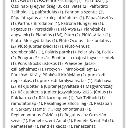
(1)
,
Őserő (1)
,
Összetartozás napja (1)
,
őszi búza (1)
,
Őszi nap-éj egyenlőség (3)
,
őszi vetés (2)
,
Pálfordító
Telihold, (1)
,
pálfordulás (1)
,
Pannónia szentje (2)
,
Pápalátogatás asztrológiai képletes (1)
,
Pápaválasztás
(1)
,
Párthus Birodalom (1)
,
Patrona Hungariea (1)
,
Pegazus (1)
,
Perseidák (1)
,
Pió Atya (2)
,
Planéták és
angyalok (1)
,
Planétás (186)
,
Plútó (2)
,
Plútó -Altair (1)
,
Plútó -Mc együttállás (1)
,
Plútó Oculus - tisztánlátás ,
(2)
,
Plútó-Jupiter kvadrát (1)
,
Plútó-Vénusz
szembenállás (1)
,
Poláris párok (1)
,
Polaritás (8)
,
Pollux
(2)
,
Pongrác, Szervác, Bonifác - a májusi fagyosszentek
(1)
,
Pons-Brooks üstökös (1)
,
Praesepe- Jászol
csillaghalmaz (1)
,
Procyon - "hírnök-csillag" (2)
,
Pünkösdi Király, Pünkösdi Királylány (2)
,
pünkösdi
népszokás, (1)
,
pünkösdi-királyválasztás (1)
,
Rák hava
(2)
,
Rák Jupiter, a Jupiter jegyváltása és Magyarország
(2)
,
Rák Jupiter, a Jupiter jegyváltása,- 2025. június (1)
,
Rák karma (1)
,
Rák karmapont (1)
,
Rák Telihold (1)
,
rámutatónap (1)
,
Rasalhague állócsillag (2)
,
Rastaban –
a "Sárkány szeme" (1)
,
Regiomontanus (1)
,
Regiomontanus Csíziója (1)
,
Regulus - az Oroszlán
szíve, (1)
,
Remete szent Antal (1)
,
Remete Szent Pál (1)
,
Remeteség (1)
,
rend és káosz (1)
,
reneszánsz