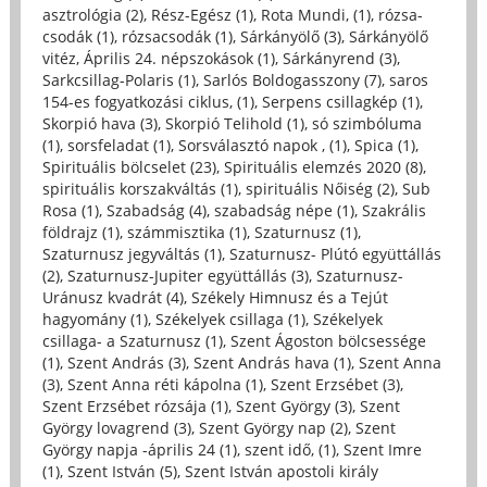
asztrológia (2)
,
Rész-Egész (1)
,
Rota Mundi, (1)
,
rózsa-
csodák (1)
,
rózsacsodák (1)
,
Sárkányölő (3)
,
Sárkányölő
vitéz, Április 24. népszokások (1)
,
Sárkányrend (3)
,
Sarkcsillag-Polaris (1)
,
Sarlós Boldogasszony (7)
,
saros
154-es fogyatkozási ciklus, (1)
,
Serpens csillagkép (1)
,
Skorpió hava (3)
,
Skorpió Telihold (1)
,
só szimbóluma
(1)
,
sorsfeladat (1)
,
Sorsválasztó napok , (1)
,
Spica (1)
,
Spirituális bölcselet (23)
,
Spirituális elemzés 2020 (8)
,
spirituális korszakváltás (1)
,
spirituális Nőiség (2)
,
Sub
Rosa (1)
,
Szabadság (4)
,
szabadság népe (1)
,
Szakrális
földrajz (1)
,
számmisztika (1)
,
Szaturnusz (1)
,
Szaturnusz jegyváltás (1)
,
Szaturnusz- Plútó együttállás
(2)
,
Szaturnusz-Jupiter együttállás (3)
,
Szaturnusz-
Uránusz kvadrát (4)
,
Székely Himnusz és a Tejút
hagyomány (1)
,
Székelyek csillaga (1)
,
Székelyek
csillaga- a Szaturnusz (1)
,
Szent Ágoston bölcsessége
(1)
,
Szent András (3)
,
Szent András hava (1)
,
Szent Anna
(3)
,
Szent Anna réti kápolna (1)
,
Szent Erzsébet (3)
,
Szent Erzsébet rózsája (1)
,
Szent György (3)
,
Szent
György lovagrend (3)
,
Szent György nap (2)
,
Szent
György napja -április 24 (1)
,
szent idő, (1)
,
Szent Imre
(1)
,
Szent István (5)
,
Szent István apostoli király