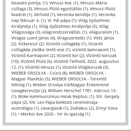
beavató pontja, (1)
,
Vénusz éve, (1)
,
Vénusz-Mária
csillaga (3)
,
Vénusz-Plútó együttállás (1)
,
Vénusz-Plútó
kvadrát (1)
,
Vérhold (1)
,
Veronika kendője (1)
,
Veronika
nap február 4. (1)
,
VI. Pál pápa (1)
,
Világ Győzelmes
Királynéja (1)
,
Világ Győzelmes Királynője (5)
,
Világ
Világossága (3)
,
világrendszerváltás, (1)
,
világuralom (1)
,
Virágos szent János (4)
,
Virágszentelés (1)
,
Vitéz János
(2)
,
Vízkereszt (2)
,
Vízöntő csillagkép (1)
,
Vízöntő
csillagkép jövőbe ömlő vize (1)
,
vízöntő kamrapont (1)
,
Vízöntő Karmapont (2)
,
Vizöntő kor (2)
,
Vízöntő korszak
(10)
,
Vízöntő Plútó (6)
,
Vízöntő Telihold, 2022. augusztus
12. (1)
,
Vízöntő Vénusz (1)
,
Vízöntő Világkorszak (3)
,
WIEBER ORSOLYA - Csízió (8)
,
WIEBER ORSOLYA -
Magyar Planétás (5)
,
WIEBER ORSOLYA - Teremtő
Nőiség (1)
,
Wieber Orsolya író/Magyar Érdemrend
Lovagkeresztje (2)
,
William Herschel 1781. március 13.
(1)
,
Woke-kommunizmus-Halak Neptun, (1)
,
XIII. Gergely
pápa (2)
,
XIV. Leo Pápa beiktató ceremóniája-
asztrológia (1)
,
zavargások (1)
,
Zodiákus (2)
,
Zrínyi Ilona
(1)
,
• Merkúr éve 2026 - hír és igazság (1)