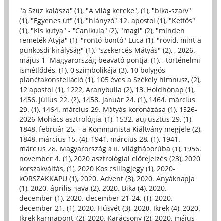
"a Szűz kalásza" (1)
,
"A világ kereke", (1)
,
"bika-szarv"
(1)
,
"Egyenes út" (1)
,
"hiányzó" 12. apostol (1)
,
"Kettős"
(1)
,
"Kis kutya" - "Canikula" (2)
,
"magi" (2)
,
"minden
remeték Atyja" (1)
,
"rontó-bontó" Luca (1)
,
"rövid, mint a
pünkösdi királyság" (1)
,
"szekercés Mátyás" (2)
,
, 2026.
május 1- Magyarország beavató pontja, (1)
,
, történelmi
ismétlődés, (1)
,
0 szimbolikája (3)
,
10 bolygós
planétakonstelláció (1)
,
105 éves a Székely himnusz, (2)
,
12 apostol (1)
,
1222, Aranybulla (2)
,
13. Holdhónap (1)
,
1456. július 22. (2)
,
1458. január 24. (1)
,
1464. március
29. (1)
,
1464. március 29. Mátyás koronázása (1)
,
1526-
2026-Mohács asztrológia, (1)
,
1532. augusztus 29. (1)
,
1848. február 25. - a Kommunista Kiáltvány megjele (2)
,
1848. március 15. (4)
,
1941. március 28. (1)
,
1941.
március 28. Magyarország a II. Világháborúba (1)
,
1956.
november 4. (1)
,
2020 asztrológiai előrejelzés (23)
,
2020
korszakváltás, (1)
,
2020 Kos csillagjegy (1)
,
2020-
kORSZAKKAPU (1)
,
2020. Advent (3)
,
2020. Anyáknapja
(1)
,
2020. április hava (2)
,
2020. Bika (4)
,
2020.
december (1)
,
2020. december 21-24. (1)
,
2020.
december 21. (1)
,
2020. Húsvét (3)
,
2020. Ikrek (4)
,
2020.
Ikrek karmapont, (2)
,
2020. Karácsony (2)
,
2020. május