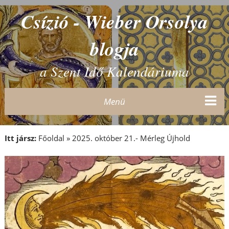
Csízió - Wieber Orsolya
blogja
a Szent Idő Kalendáriuma
Menü
Itt jársz:
Főoldal
»
2025. október 21.- Mérleg Újhold