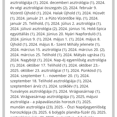
asztrológiája (1)
,
2024. decemberi asztrológia (1)
,
2024.
év végi asztrológiai összegzés (2)
,
2024. február 9.
Vízöntő Újhold (1)
,
2024. Halak Újhold (1)
,
2024. Húsvét
(1)
,
2024. január 21. a Púto Vízöntőbe lép, (1)
,
2024.
január 25. Telihold, (1)
,
2024. Július 2. asztrológia (1)
,
2024. júliusi asztrológia (2)
,
2024. június 16. Hold-Spica
együttállás (1)
,
2024. Június 20. Nyári Napforduló (1)
,
2024. Június 9. (1)
,
2024. május 1. (1)
,
2024. május 8.
Újhold (1)
,
2024. május 8.- Szent Mihály jelenete (1)
,
2024. március 15. asztrológia (1)
,
2024. március 20. (2)
,
2024. március 25. Telihold (1)
,
2024. Mátyás ugrása (1)
,
2024. Nagyböjt (1)
,
2024. Nap-éj egyenlőség asztrológia
(1)
,
2024. október 17. Telihold (1)
,
2024. október 23.-
2025. október 23. asztrológiai (11)
,
2024. Pünkösd (1)
,
2024. szeptember 1. - november 20. (1)
,
2024.
szeptember 18. Telihold asztrológiája (1)
,
2024.
szeptemberi árvíz (1)
,
2024. szökőév (1)
,
2024.
Tusványos asztrológiája (1)
,
2024. Virágvasárnap (1)
,
2024. Virágvasárnap asztrológiája (1)
,
2025, májusi
asztrológia - a pápaválasztás horoszk (1)
,
2025.
mundán asztrológia (23)
,
2025. - Őszi Napéjegyenlőség
horoszkópja (3)
,
2025. 6 bolygós planéta-füzér (5)
,
2025.