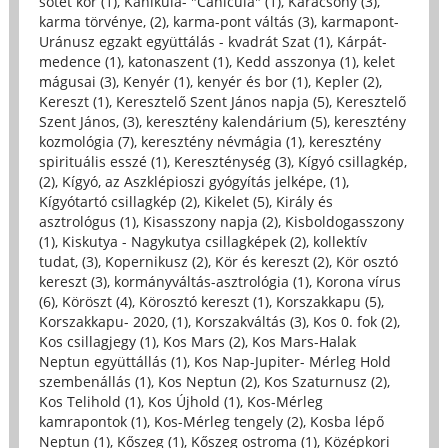
sötét kor (1)
,
Kánikula- "Canicula" (1)
,
Karácsony (3)
,
karma törvénye, (2)
,
karma-pont váltás (3)
,
karmapont-
Uránusz egzakt együttálás - kvadrát Szat (1)
,
Kárpát-
medence (1)
,
katonaszent (1)
,
Kedd asszonya (1)
,
kelet
mágusai (3)
,
Kenyér (1)
,
kenyér és bor (1)
,
Kepler (2)
,
Kereszt (1)
,
Keresztelő Szent János napja (5)
,
Keresztelő
Szent János, (3)
,
keresztény kalendárium (5)
,
keresztény
kozmológia (7)
,
keresztény névmágia (1)
,
keresztény
spirituális esszé (1)
,
Kereszténység (3)
,
Kígyó csillagkép,
(2)
,
Kígyó, az Aszklépioszi gyógyítás jelképe, (1)
,
Kígyótartó csillagkép (2)
,
Kikelet (5)
,
Király és
asztrológus (1)
,
Kisasszony napja (2)
,
Kisboldogasszony
(1)
,
Kiskutya - Nagykutya csillagképek (2)
,
kollektív
tudat, (3)
,
Kopernikusz (2)
,
Kör és kereszt (2)
,
Kör osztó
kereszt (3)
,
kormányváltás-asztrológia (1)
,
Korona vírus
(6)
,
Köröszt (4)
,
Körosztó kereszt (1)
,
Korszakkapu (5)
,
Korszakkapu- 2020, (1)
,
Korszakváltás (3)
,
Kos 0. fok (2)
,
Kos csillagjegy (1)
,
Kos Mars (2)
,
Kos Mars-Halak
Neptun együttállás (1)
,
Kos Nap-Jupiter- Mérleg Hold
szembenállás (1)
,
Kos Neptun (2)
,
Kos Szaturnusz (2)
,
Kos Telihold (1)
,
Kos Újhold (1)
,
Kos-Mérleg
kamrapontok (1)
,
Kos-Mérleg tengely (2)
,
Kosba lépő
Neptun (1)
,
Kőszeg (1)
,
Kőszeg ostroma (1)
,
Középkori