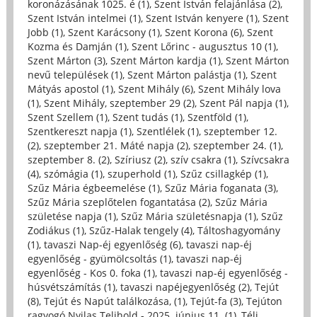
koronázásának 1025. é (1)
,
Szent István felajánlása (2)
,
Szent István intelmei (1)
,
Szent István kenyere (1)
,
Szent
Jobb (1)
,
Szent Karácsony (1)
,
Szent Korona (6)
,
Szent
Kozma és Damján (1)
,
Szent Lőrinc - augusztus 10 (1)
,
Szent Márton (3)
,
Szent Márton kardja (1)
,
Szent Márton
nevű települések (1)
,
Szent Márton palástja (1)
,
Szent
Mátyás apostol (1)
,
Szent Mihály (6)
,
Szent Mihály lova
(1)
,
Szent Mihály, szeptember 29 (2)
,
Szent Pál napja (1)
,
Szent Szellem (1)
,
Szent tudás (1)
,
Szentföld (1)
,
Szentkereszt napja (1)
,
Szentlélek (1)
,
szeptember 12.
(2)
,
szeptember 21. Máté napja (2)
,
szeptember 24. (1)
,
szeptember 8. (2)
,
Szíriusz (2)
,
szív csakra (1)
,
Szívcsakra
(4)
,
szómágia (1)
,
szuperhold (1)
,
Szűz csillagkép (1)
,
Szűz Mária égbeemelése (1)
,
Szűz Mária foganata (3)
,
Szűz Mária szeplőtelen fogantatása (2)
,
Szűz Mária
születése napja (1)
,
Szűz Mária születésnapja (1)
,
Szűz
Zodiákus (1)
,
Szűz-Halak tengely (4)
,
Táltoshagyomány
(1)
,
tavaszi Nap-éj egyenlőség (6)
,
tavaszi nap-éj
egyenlőség - gyümölcsoltás (1)
,
tavaszi nap-éj
egyenlőség - Kos 0. foka (1)
,
tavaszi nap-éj egyenlőség -
húsvétszámítás (1)
,
tavaszi napéjegyenlőség (2)
,
Tejút
(8)
,
Tejút és Napút találkozása, (1)
,
Tejút-fa (3)
,
Tejúton
ragyogó Nyilas Telihold - 2025. június 11. (1)
,
Téli