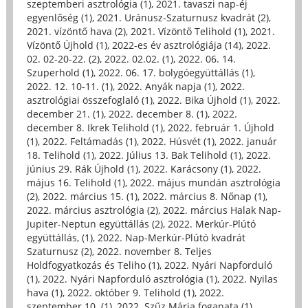
szeptemberi asztrológia (1)
,
2021. tavaszi nap-éj
egyenlőség (1)
,
2021. Uránusz-Szaturnusz kvadrát (2)
,
2021. vízöntő hava (2)
,
2021. Vízöntő Telihold (1)
,
2021.
Vízöntő Újhold (1)
,
2022-es év asztrológiája (14)
,
2022.
02. 02-20-22. (2)
,
2022. 02.02. (1)
,
2022. 06. 14.
Szuperhold (1)
,
2022. 06. 17. bolygóegyüttállás (1)
,
2022. 12. 10-11. (1)
,
2022. Anyák napja (1)
,
2022.
asztrológiai összefoglaló (1)
,
2022. Bika Újhold (1)
,
2022.
december 21. (1)
,
2022. december 8. (1)
,
2022.
december 8. Ikrek Telihold (1)
,
2022. február 1. Újhold
(1)
,
2022. Feltámadás (1)
,
2022. Húsvét (1)
,
2022. január
18. Telihold (1)
,
2022. Július 13. Bak Telihold (1)
,
2022.
június 29. Rák Újhold (1)
,
2022. Karácsony (1)
,
2022.
május 16. Telihold (1)
,
2022. május mundán asztrológia
(2)
,
2022. március 15. (1)
,
2022. március 8. Nőnap (1)
,
2022. március asztrológia (2)
,
2022. március Halak Nap-
Jupiter-Neptun együttállás (2)
,
2022. Merkúr-Plútó
együttállás, (1)
,
2022. Nap-Merkúr-Plútó kvadrát
Szaturnusz (2)
,
2022. november 8. Teljes
Holdfogyatkozás és Teliho (1)
,
2022. Nyári Napforduló
(1)
,
2022. Nyári Napforduló asztrológia (1)
,
2022. Nyilas
hava (1)
,
2022. október 9. Telihold (1)
,
2022.
szeptember 10. (1)
,
2022. Szűz Mária foganata (1)
,