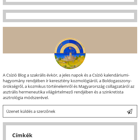
A Csízió Blog a szakrális évkör, a jeles napok és a Csízió kalendáriumi-
hagyomány rendjében ír keresztény kozmológiáról, a Boldogasszony-
örökségről, a kozmikus történelemről és Magyarország csillagzatáról az
asztrális hermeneutika világértelmező rendjében és a szinkretista
asztrológia módszerével.
Üzenet küldés a szerzőnek
Címkék