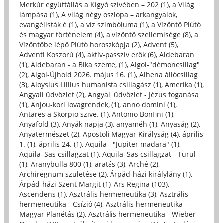
Merkúr együttállás a Kígyó szívében – 202 (1)
,
a Világ
lámpása (1)
,
A világ négy oszlopa – arkangyalok,
evangélisták é (1)
,
a víz szimbóluma (1)
,
a Vízöntő Plútó
és magyar történelem (4)
,
a vízöntő szellemisége (8)
,
a
Vízöntőbe lépő Plútó horoszkópja (2)
,
Advent (5)
,
Adventi Koszorú (4)
,
aktív-passzív erők (6)
,
Aldebaran
(1)
,
Aldebaran - a Bika szeme, (1)
,
Algol-"démoncsillag"
(2)
,
Algol-Újhold 2026. május 16. (1)
,
Alhena állócsillag
(3)
,
Aloysius Lillius humanista csillagász (1)
,
Amerika (1)
,
Angyali üdvözlet (2)
,
Angyali üdvözlet - Jézus foganása
(1)
,
Anjou-kori lovagrendek, (1)
,
anno domini (1)
,
Antares a Skorpió szíve. (1)
,
Antonio Bonfini (1)
,
Anyaföld (3)
,
Anyák napja (3)
,
anyaméh (1)
,
Anyaság (2)
,
Anyatermészet (2)
,
Apostoli Magyar Királyság (4)
,
április
1. (1)
,
április 24. (1)
,
Aquila - "Jupiter madara" (1)
,
Aquila–Sas csillagzat (1)
,
Aquila–Sas csillagzat - Turul
(1)
,
Aranybulla 800 (1)
,
aratás (3)
,
Arché (2)
,
Archiregnum születése (2)
,
Árpád-házi királylány (1)
,
Árpád-házi Szent Margit (1)
,
Ars Regina (103)
,
Ascendens (1)
,
Asztrális hermeneutika (3)
,
Asztrális
hermeneutika - Csízió (4)
,
Asztrális hermeneutika -
Magyar Planétás (2)
,
Asztrális hermeneutika - Wieber