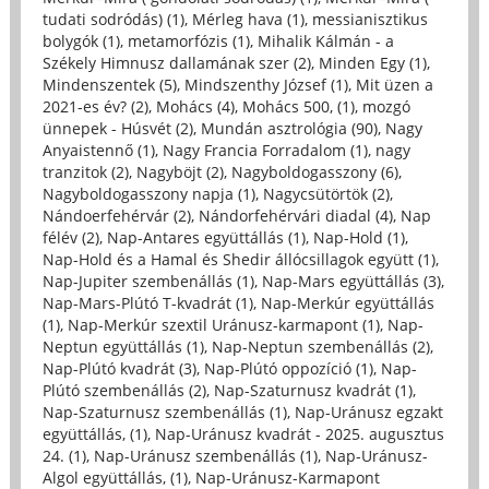
tudati sodródás) (1)
,
Mérleg hava (1)
,
messianisztikus
bolygók (1)
,
metamorfózis (1)
,
Mihalik Kálmán - a
Székely Himnusz dallamának szer (2)
,
Minden Egy (1)
,
Mindenszentek (5)
,
Mindszenthy József (1)
,
Mit üzen a
2021-es év? (2)
,
Mohács (4)
,
Mohács 500, (1)
,
mozgó
ünnepek - Húsvét (2)
,
Mundán asztrológia (90)
,
Nagy
Anyaistennő (1)
,
Nagy Francia Forradalom (1)
,
nagy
tranzitok (2)
,
Nagyböjt (2)
,
Nagyboldogasszony (6)
,
Nagyboldogasszony napja (1)
,
Nagycsütörtök (2)
,
Nándoerfehérvár (2)
,
Nándorfehérvári diadal (4)
,
Nap
félév (2)
,
Nap-Antares együttállás (1)
,
Nap-Hold (1)
,
Nap-Hold és a Hamal és Shedir állócsillagok együtt (1)
,
Nap-Jupiter szembenállás (1)
,
Nap-Mars együttállás (3)
,
Nap-Mars-Plútó T-kvadrát (1)
,
Nap-Merkúr együttállás
(1)
,
Nap-Merkúr szextil Uránusz-karmapont (1)
,
Nap-
Neptun együttállás (1)
,
Nap-Neptun szembenállás (2)
,
Nap-Plútó kvadrát (3)
,
Nap-Plútó oppozíció (1)
,
Nap-
Plútó szembenállás (2)
,
Nap-Szaturnusz kvadrát (1)
,
Nap-Szaturnusz szembenállás (1)
,
Nap-Uránusz egzakt
együttállás, (1)
,
Nap-Uránusz kvadrát - 2025. augusztus
24. (1)
,
Nap-Uránusz szembenállás (1)
,
Nap-Uránusz-
Algol együttállás, (1)
,
Nap-Uránusz-Karmapont