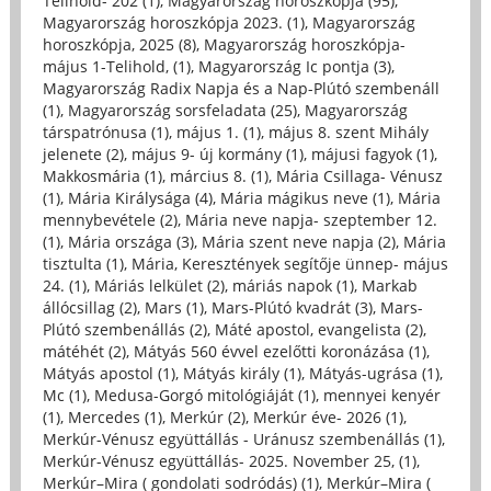
Telihold- 202 (1)
,
Magyarország horoszkópja (95)
,
Magyarország horoszkópja 2023. (1)
,
Magyarország
horoszkópja, 2025 (8)
,
Magyarország horoszkópja-
május 1-Telihold, (1)
,
Magyarország Ic pontja (3)
,
Magyarország Radix Napja és a Nap-Plútó szembenáll
(1)
,
Magyarország sorsfeladata (25)
,
Magyarország
társpatrónusa (1)
,
május 1. (1)
,
május 8. szent Mihály
jelenete (2)
,
május 9- új kormány (1)
,
májusi fagyok (1)
,
Makkosmária (1)
,
március 8. (1)
,
Mária Csillaga- Vénusz
(1)
,
Mária Királysága (4)
,
Mária mágikus neve (1)
,
Mária
mennybevétele (2)
,
Mária neve napja- szeptember 12.
(1)
,
Mária országa (3)
,
Mária szent neve napja (2)
,
Mária
tisztulta (1)
,
Mária, Keresztények segítője ünnep- május
24. (1)
,
Máriás lelkület (2)
,
máriás napok (1)
,
Markab
állócsillag (2)
,
Mars (1)
,
Mars-Plútó kvadrát (3)
,
Mars-
Plútó szembenállás (2)
,
Máté apostol, evangelista (2)
,
mátéhét (2)
,
Mátyás 560 évvel ezelőtti koronázása (1)
,
Mátyás apostol (1)
,
Mátyás király (1)
,
Mátyás-ugrása (1)
,
Mc (1)
,
Medusa-Gorgó mitológiáját (1)
,
mennyei kenyér
(1)
,
Mercedes (1)
,
Merkúr (2)
,
Merkúr éve- 2026 (1)
,
Merkúr-Vénusz együttállás - Uránusz szembenállás (1)
,
Merkúr-Vénusz együttállás- 2025. November 25, (1)
,
Merkúr–Mira ( gondolati sodródás) (1)
,
Merkúr–Mira (