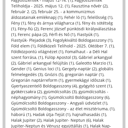
Fagyosszentek - május 12-14. (1)
,
Fagyosszentek
Teliholdja - 2025. május 12. (1)
,
Fausztina nővér (2)
,
február 2. (2)
,
február 25. - a kommunizmus
áldozatainak emléknapj (1)
,
Fehér ló (1)
,
felelősség (1)
,
Fény (1)
,
fény és árnya világharca (1)
,
fény és sötétség
(1)
,
Fény-fiú (2)
,
Ferenc József pünkösdi királyválasztása
(1)
,
Ferenc pápa (2)
,
Férfi és Nő (1)
,
Fiastyúk (1)
,
Fiastyúk- Plejadok (3)
,
Fogolykiváltó Boldogasszony (1)
,
Föld elem (1)
,
Földközeli Telihold - 2025. Október 7. (1)
,
Földközpontú világnézet (1)
,
Fomalhaut - a Déli Hal
szent forrása, (1)
,
Fülöp Apostol (3)
,
Gábriel arkangyal
(2)
,
Gábriel arkangyal felújítás (1)
,
Galeotto Marzio (1)
,
Gender (1)
,
Genius loci (1)
,
Gergely-naptár (2)
,
globális
felmelegedés (3)
,
Gnózis (5)
,
gregorián naptár (1)
,
Gregorián naptárreform (1)
,
gyermekágyi időszak (1)
,
Gyertyaszentelő Boldogasszony (4)
,
gyógyító szent (1)
,
gyökércsakra (2)
,
gyümölcsoltás (3)
,
gyümölcsoltás -
néphagyomány (1)
,
Gyümölcsoltó Boldogasszony (6)
,
Gyümölcsoltó Boldogasszony - Angyali üdvözlet (1)
,
Gyümölcsoltó Boldogasszony - az élet misztériuma, (1)
,
háború (1)
,
Hadak útja-Tejút (1)
,
hajnalhasadás (1)
,
Halak Jupiter (2)
,
Halak Jupiter- Neptun (6)
,
Halak
Jupiter-Neptun és Vénusz együttállás (1)
,
Halak Nap-