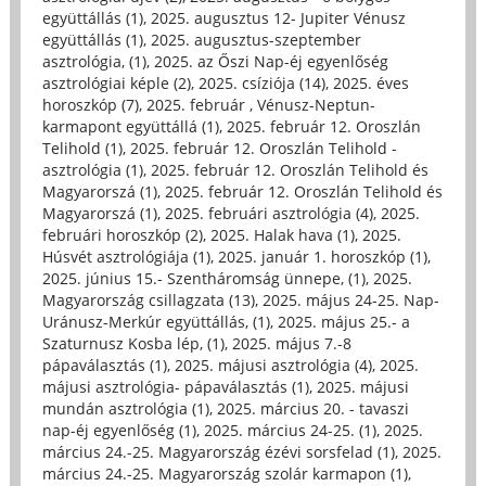
együttállás (1)
,
2025. augusztus 12- Jupiter Vénusz
együttállás (1)
,
2025. augusztus-szeptember
asztrológia, (1)
,
2025. az Őszi Nap-éj egyenlőség
asztrológiai képle (2)
,
2025. csíziója (14)
,
2025. éves
horoszkóp (7)
,
2025. február , Vénusz-Neptun-
karmapont együttállá (1)
,
2025. február 12. Oroszlán
Telihold (1)
,
2025. február 12. Oroszlán Telihold -
asztrológia (1)
,
2025. február 12. Oroszlán Telihold és
Magyarorszá (1)
,
2025. február 12. Oroszlán Telihold és
Magyarorszá (1)
,
2025. februári asztrológia (4)
,
2025.
februári horoszkóp (2)
,
2025. Halak hava (1)
,
2025.
Húsvét asztrológiája (1)
,
2025. január 1. horoszkóp (1)
,
2025. június 15.- Szentháromság ünnepe, (1)
,
2025.
Magyarország csillagzata (13)
,
2025. május 24-25. Nap-
Uránusz-Merkúr együttállás, (1)
,
2025. május 25.- a
Szaturnusz Kosba lép, (1)
,
2025. május 7.-8
pápaválasztás (1)
,
2025. májusi asztrológia (4)
,
2025.
májusi asztrológia- pápaválasztás (1)
,
2025. májusi
mundán asztrológia (1)
,
2025. március 20. - tavaszi
nap-éj egyenlőség (1)
,
2025. március 24-25. (1)
,
2025.
március 24.-25. Magyarország ézévi sorsfelad (1)
,
2025.
március 24.-25. Magyarország szolár karmapon (1)
,