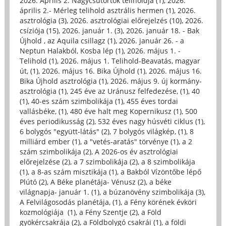
2026. Április 2. Nagycsütörtök teliholdja (1)
,
2026.
április 2.- Mérleg telihold asztrális hermen (1)
,
2026.
asztrológia (3)
,
2026. asztrológiai előrejelzés (10)
,
2026.
csíziója (15)
,
2026. január 1. (3)
,
2026. január 18. - Bak
Újhold , az Aquila csillagz (1)
,
2026. január 26. - a
Neptun Halakból, Kosba lép (1)
,
2026. május 1. -
Telihold (1)
,
2026. május 1. Telihold-Beavatás, magyar
út, (1)
,
2026. május 16. Bika Újhold (1)
,
2026. május 16.
Bika Újhold asztrológia (1)
,
2026. május 9. új kormány-
asztrológia (1)
,
245 éve az Uránusz felfedezése, (1)
,
40
(1)
,
40-es szám szimbolikája (1)
,
455 éves tordai
vallásbéke, (1)
,
480 éve halt meg Kopernikusz (1)
,
500
éves periodikusság (2)
,
532 éves nagy húsvéti ciklus (1)
,
6 bolygós "együtt-látás" (2)
,
7 bolygós világkép, (1)
,
8
milliárd ember (1)
,
a "vetés-aratás" törvénye (1)
,
a 2
szám szimbolikája (2)
,
A 2026-os év asztrológiai
előrejelzése (2)
,
a 7 szimbolikája (2)
,
a 8 szimbolikája
(1)
,
a 8-as szám misztikája (1)
,
a Bakból Vízöntőbe lépő
Plútó (2)
,
A Béke planétája- Vénusz (2)
,
a béke
világnapja- január 1. (1)
,
a búzanövény szimbolikája (3)
,
A Felvilágosodás planétája, (1)
,
a Fény körének évköri
kozmológiája (1)
,
a Fény Szentje (2)
,
a Föld
gyökércsakrája (2)
,
a Földbolygó csakrái (1)
,
a földi