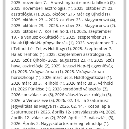
2025. november 7. - A washingtoni elnöki találkozó (2)
,
2025. novemberi asztrológia, (1)
,
2025. október 21-23. -
asztrológia, (1)
,
2025. október 21.- Mérleg Újhold (1)
,
2025. október 23. – 2026. október 23.- Magyarorszá (4)
,
2025. október 23. – 2026. október 23.- Magyarorszá (2)
,
2025. október 7.- Kos Telihold, (1)
,
2025. szeptember
19. - a Vénusz okkultáció (1)
,
2025. szeptember 21. -
Halak Újhold-Napfogyatkozás (1)
,
2025. szeptember 7. -
i Telihold és Teljes Holdfogy (1)
,
2025. Szeptember 7.-
Halak Telihold (1)
,
2025. szeptemberi asztrológia (2)
,
2025. Szűz Újhold- 2025. augusztus 23. (1)
,
2025. Szűz
hava, asztrológia (2)
,
2025. tavaszi Nap-éj egyenlőség
(1)
,
2025. Virágvasárnap (1)
,
2025. Virágvasárnap
horoszkópja (1)
,
2026 március 3. Holdfogyatkozás (1)
,
2026 március 3. Telihold (1)
,
2026 március 3. Vérhold
(1)
,
2026 Pünkösd (1)
,
2026 sorsdöntő választás, (3)
,
2026 sorsválasztás (8)
,
2026 választás asztrológia (5)
,
2026- a Vénusz éve (5)
,
2026. 02. 14. - a Szaturnusz
jegyváltása és Magya (1)
,
2026. 02. 14. - Kosba lép a
Szaturnusz (1)
,
2026. április 12- sorsválasztás (4)
,
2026.
április 12- választás (2)
,
2026. április 12- választás, (3)
,
2026. Április 2. Nagycsütörtök mérleg teliholdja (1)
,