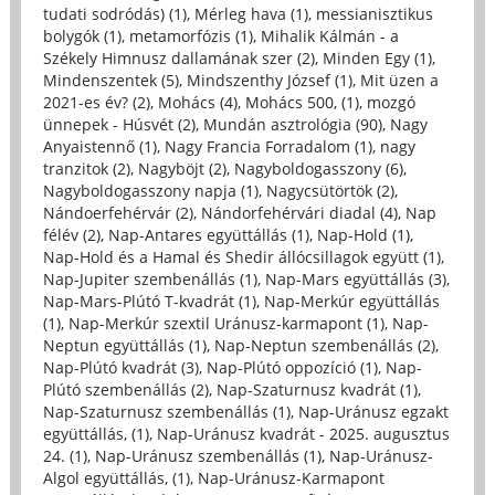
tudati sodródás) (1)
,
Mérleg hava (1)
,
messianisztikus
bolygók (1)
,
metamorfózis (1)
,
Mihalik Kálmán - a
Székely Himnusz dallamának szer (2)
,
Minden Egy (1)
,
Mindenszentek (5)
,
Mindszenthy József (1)
,
Mit üzen a
2021-es év? (2)
,
Mohács (4)
,
Mohács 500, (1)
,
mozgó
ünnepek - Húsvét (2)
,
Mundán asztrológia (90)
,
Nagy
Anyaistennő (1)
,
Nagy Francia Forradalom (1)
,
nagy
tranzitok (2)
,
Nagyböjt (2)
,
Nagyboldogasszony (6)
,
Nagyboldogasszony napja (1)
,
Nagycsütörtök (2)
,
Nándoerfehérvár (2)
,
Nándorfehérvári diadal (4)
,
Nap
félév (2)
,
Nap-Antares együttállás (1)
,
Nap-Hold (1)
,
Nap-Hold és a Hamal és Shedir állócsillagok együtt (1)
,
Nap-Jupiter szembenállás (1)
,
Nap-Mars együttállás (3)
,
Nap-Mars-Plútó T-kvadrát (1)
,
Nap-Merkúr együttállás
(1)
,
Nap-Merkúr szextil Uránusz-karmapont (1)
,
Nap-
Neptun együttállás (1)
,
Nap-Neptun szembenállás (2)
,
Nap-Plútó kvadrát (3)
,
Nap-Plútó oppozíció (1)
,
Nap-
Plútó szembenállás (2)
,
Nap-Szaturnusz kvadrát (1)
,
Nap-Szaturnusz szembenállás (1)
,
Nap-Uránusz egzakt
együttállás, (1)
,
Nap-Uránusz kvadrát - 2025. augusztus
24. (1)
,
Nap-Uránusz szembenállás (1)
,
Nap-Uránusz-
Algol együttállás, (1)
,
Nap-Uránusz-Karmapont