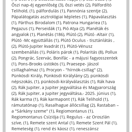
Őszi nap-éj egyenlőség (3)
,
őszi vetés (2)
,
Pálfordító
Telihold, (1)
,
pálfordulás (1)
,
Pannónia szentje (2)
,
Pápalátogatás asztrológiai képletes (1)
,
Pápaválasztás
(1)
,
Párthus Birodalom (1)
,
Patrona Hungariea (1)
,
Pegazus (1)
,
Perseidák (1)
,
Pió Atya (2)
,
Planéták és
angyalok (1)
,
Planétás (186)
,
Plútó (2)
,
Plútó -Altair (1)
,
Plútó -Mc együttállás (1)
,
Plútó Oculus - tisztánlátás ,
(2)
,
Plútó-Jupiter kvadrát (1)
,
Plútó-Vénusz
szembenállás (1)
,
Poláris párok (1)
,
Polaritás (8)
,
Pollux
(2)
,
Pongrác, Szervác, Bonifác - a májusi fagyosszentek
(1)
,
Pons-Brooks üstökös (1)
,
Praesepe- Jászol
csillaghalmaz (1)
,
Procyon - "hírnök-csillag" (2)
,
Pünkösdi Király, Pünkösdi Királylány (2)
,
pünkösdi
népszokás, (1)
,
pünkösdi-királyválasztás (1)
,
Rák hava
(2)
,
Rák Jupiter, a Jupiter jegyváltása és Magyarország
(2)
,
Rák Jupiter, a Jupiter jegyváltása,- 2025. június (1)
,
Rák karma (1)
,
Rák karmapont (1)
,
Rák Telihold (1)
,
rámutatónap (1)
,
Rasalhague állócsillag (2)
,
Rastaban –
a "Sárkány szeme" (1)
,
Regiomontanus (1)
,
Regiomontanus Csíziója (1)
,
Regulus - az Oroszlán
szíve, (1)
,
Remete szent Antal (1)
,
Remete Szent Pál (1)
,
Remeteség (1)
,
rend és káosz (1)
,
reneszánsz