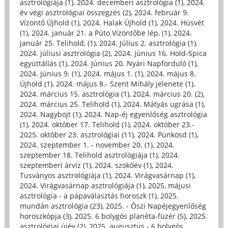
asztrológiája (1)
,
2024. decemberi asztrológia (1)
,
2024.
év végi asztrológiai összegzés (2)
,
2024. február 9.
Vízöntő Újhold (1)
,
2024. Halak Újhold (1)
,
2024. Húsvét
(1)
,
2024. január 21. a Púto Vízöntőbe lép, (1)
,
2024.
január 25. Telihold, (1)
,
2024. Július 2. asztrológia (1)
,
2024. júliusi asztrológia (2)
,
2024. június 16. Hold-Spica
együttállás (1)
,
2024. Június 20. Nyári Napforduló (1)
,
2024. Június 9. (1)
,
2024. május 1. (1)
,
2024. május 8.
Újhold (1)
,
2024. május 8.- Szent Mihály jelenete (1)
,
2024. március 15. asztrológia (1)
,
2024. március 20. (2)
,
2024. március 25. Telihold (1)
,
2024. Mátyás ugrása (1)
,
2024. Nagyböjt (1)
,
2024. Nap-éj egyenlőség asztrológia
(1)
,
2024. október 17. Telihold (1)
,
2024. október 23.-
2025. október 23. asztrológiai (11)
,
2024. Pünkösd (1)
,
2024. szeptember 1. - november 20. (1)
,
2024.
szeptember 18. Telihold asztrológiája (1)
,
2024.
szeptemberi árvíz (1)
,
2024. szökőév (1)
,
2024.
Tusványos asztrológiája (1)
,
2024. Virágvasárnap (1)
,
2024. Virágvasárnap asztrológiája (1)
,
2025, májusi
asztrológia - a pápaválasztás horoszk (1)
,
2025.
mundán asztrológia (23)
,
2025. - Őszi Napéjegyenlőség
horoszkópja (3)
,
2025. 6 bolygós planéta-füzér (5)
,
2025.
asztrológiai újév (2)
,
2025. augusztus - 6 bolygós