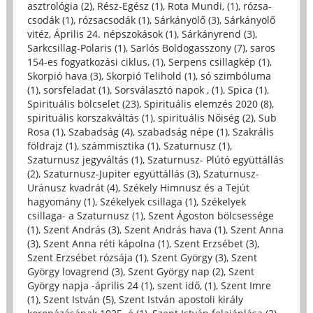
asztrológia (2)
,
Rész-Egész (1)
,
Rota Mundi, (1)
,
rózsa-
csodák (1)
,
rózsacsodák (1)
,
Sárkányölő (3)
,
Sárkányölő
vitéz, Április 24. népszokások (1)
,
Sárkányrend (3)
,
Sarkcsillag-Polaris (1)
,
Sarlós Boldogasszony (7)
,
saros
154-es fogyatkozási ciklus, (1)
,
Serpens csillagkép (1)
,
Skorpió hava (3)
,
Skorpió Telihold (1)
,
só szimbóluma
(1)
,
sorsfeladat (1)
,
Sorsválasztó napok , (1)
,
Spica (1)
,
Spirituális bölcselet (23)
,
Spirituális elemzés 2020 (8)
,
spirituális korszakváltás (1)
,
spirituális Nőiség (2)
,
Sub
Rosa (1)
,
Szabadság (4)
,
szabadság népe (1)
,
Szakrális
földrajz (1)
,
számmisztika (1)
,
Szaturnusz (1)
,
Szaturnusz jegyváltás (1)
,
Szaturnusz- Plútó együttállás
(2)
,
Szaturnusz-Jupiter együttállás (3)
,
Szaturnusz-
Uránusz kvadrát (4)
,
Székely Himnusz és a Tejút
hagyomány (1)
,
Székelyek csillaga (1)
,
Székelyek
csillaga- a Szaturnusz (1)
,
Szent Ágoston bölcsessége
(1)
,
Szent András (3)
,
Szent András hava (1)
,
Szent Anna
(3)
,
Szent Anna réti kápolna (1)
,
Szent Erzsébet (3)
,
Szent Erzsébet rózsája (1)
,
Szent György (3)
,
Szent
György lovagrend (3)
,
Szent György nap (2)
,
Szent
György napja -április 24 (1)
,
szent idő, (1)
,
Szent Imre
(1)
,
Szent István (5)
,
Szent István apostoli király