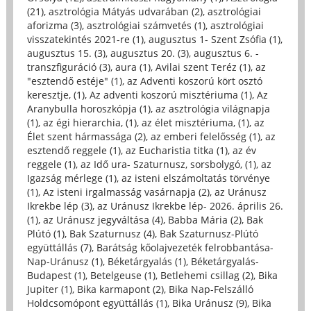
(21)
,
asztrológia Mátyás udvarában (2)
,
asztrológiai
aforizma (3)
,
asztrológiai számvetés (1)
,
asztrológiai
visszatekintés 2021-re (1)
,
augusztus 1- Szent Zsófia (1)
,
augusztus 15. (3)
,
augusztus 20. (3)
,
augusztus 6. -
transzfiguráció (3)
,
aura (1)
,
Avilai szent Teréz (1)
,
az
"esztendő estéje" (1)
,
az Adventi koszorú kört osztó
keresztje, (1)
,
Az adventi koszorú misztériuma (1)
,
Az
Aranybulla horoszkópja (1)
,
az asztrológia világnapja
(1)
,
az égi hierarchia, (1)
,
az élet misztériuma, (1)
,
az
Élet szent hármassága (2)
,
az emberi felelősség (1)
,
az
esztendő reggele (1)
,
az Eucharistia titka (1)
,
az év
reggele (1)
,
az Idő ura- Szaturnusz, sorsbolygó, (1)
,
az
Igazság mérlege (1)
,
az isteni elszámoltatás törvénye
(1)
,
Az isteni irgalmasság vasárnapja (2)
,
az Uránusz
Ikrekbe lép (3)
,
az Uránusz Ikrekbe lép- 2026. április 26.
(1)
,
az Uránusz jegyváltása (4)
,
Babba Mária (2)
,
Bak
Plútó (1)
,
Bak Szaturnusz (4)
,
Bak Szaturnusz-Plútó
együttállás (7)
,
Barátság kőolajvezeték felrobbantása-
Nap-Uránusz (1)
,
Béketárgyalás (1)
,
Béketárgyalás-
Budapest (1)
,
Betelgeuse (1)
,
Betlehemi csillag (2)
,
Bika
Jupiter (1)
,
Bika karmapont (2)
,
Bika Nap-Felszálló
Holdcsomópont együttállás (1)
,
Bika Uránusz (9)
,
Bika