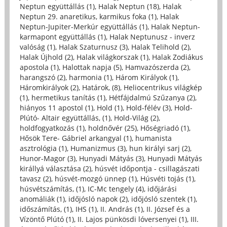
Neptun együttállás (1)
,
Halak Neptun (18)
,
Halak
Neptun 29. anaretikus, karmikus foka (1)
,
Halak
Neptun-Jupiter-Merkúr együttállás (1)
,
Halak Neptun-
karmapont együttállás (1)
,
Halak Neptunusz - inverz
valóság (1)
,
Halak Szaturnusz (3)
,
Halak Telihold (2)
,
Halak Újhold (2)
,
Halak világkorszak (1)
,
Halak Zodiákus
apostola (1)
,
Halottak napja (5)
,
Hamvazószerda (2)
,
harangszó (2)
,
harmonia (1)
,
Három Királyok (1)
,
Háromkirályok (2)
,
Határok, (8)
,
Heliocentrikus világkép
(1)
,
hermetikus tanítás (1)
,
Hétfájdalmú Szűzanya (2)
,
hiányos 11 apostol (1)
,
Hold (1)
,
Hold-félév (3)
,
Hold-
Plútó- Altair együttállás, (1)
,
Hold-Világ (2)
,
holdfogyatkozás (1)
,
holdnővér (25)
,
Hőségriadó (1)
,
Hősök Tere- Gábriel arkangyal (1)
,
humanista
asztrológia (1)
,
Humanizmus (3)
,
hun királyi sarj (2)
,
Hunor-Magor (3)
,
Hunyadi Mátyás (3)
,
Hunyadi Mátyás
királlyá választása (2)
,
húsvét időpontja - csillagászati
tavasz (2)
,
húsvét-mozgó ünnep (1)
,
Húsvéti tojás (1)
,
húsvétszámítás, (1)
,
IC-Mc tengely (4)
,
időjárási
anomáliák (1)
,
időjósló napok (2)
,
időjósló szentek (1)
,
időszámítás, (1)
,
IHS (1)
,
II. András (1)
,
II. József és a
Vízöntő Plútó (1)
,
II. Lajos pünkösdi lóversenyei (1)
,
III.