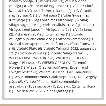
beavató pontja, (1)
,
Vénusz éve, (1)
,
Vénusz-Mária
csillaga (3)
,
Vénusz-Plútó együttállás (1)
,
Vénusz-Plútó
kvadrát (1)
,
Vérhold (1)
,
Veronika kendője (1)
,
Veronika
nap február 4. (1)
,
VI. Pál pápa (1)
,
Világ Győzelmes
Királynéja (1)
,
Világ Győzelmes Királynője (5)
,
Világ
Világossága (3)
,
világrendszerváltás, (1)
,
világuralom (1)
,
Virágos szent János (4)
,
Virágszentelés (1)
,
Vitéz János
(2)
,
Vízkereszt (2)
,
Vízöntő csillagkép (1)
,
Vízöntő
csillagkép jövőbe ömlő vize (1)
,
vízöntő kamrapont (1)
,
Vízöntő Karmapont (2)
,
Vizöntő kor (2)
,
Vízöntő korszak
(10)
,
Vízöntő Plútó (6)
,
Vízöntő Telihold, 2022. augusztus
12. (1)
,
Vízöntő Vénusz (1)
,
Vízöntő Világkorszak (3)
,
WIEBER ORSOLYA - Csízió (8)
,
WIEBER ORSOLYA -
Magyar Planétás (5)
,
WIEBER ORSOLYA - Teremtő
Nőiség (1)
,
Wieber Orsolya író/Magyar Érdemrend
Lovagkeresztje (2)
,
William Herschel 1781. március 13.
(1)
,
Woke-kommunizmus-Halak Neptun, (1)
,
XIII. Gergely
pápa (2)
,
XIV. Leo Pápa beiktató ceremóniája-
asztrológia (1)
,
zavargások (1)
,
Zodiákus (2)
,
Zrínyi Ilona
(1)
,
• Merkúr éve 2026 - hír és igazság (1)