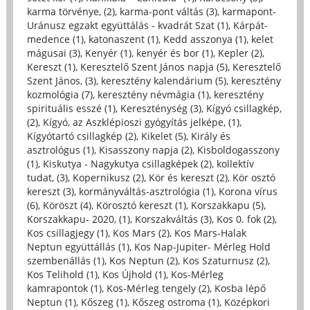
karma törvénye, (2)
,
karma-pont váltás (3)
,
karmapont-
Uránusz egzakt együttálás - kvadrát Szat (1)
,
Kárpát-
medence (1)
,
katonaszent (1)
,
Kedd asszonya (1)
,
kelet
mágusai (3)
,
Kenyér (1)
,
kenyér és bor (1)
,
Kepler (2)
,
Kereszt (1)
,
Keresztelő Szent János napja (5)
,
Keresztelő
Szent János, (3)
,
keresztény kalendárium (5)
,
keresztény
kozmológia (7)
,
keresztény névmágia (1)
,
keresztény
spirituális esszé (1)
,
Kereszténység (3)
,
Kígyó csillagkép,
(2)
,
Kígyó, az Aszklépioszi gyógyítás jelképe, (1)
,
Kígyótartó csillagkép (2)
,
Kikelet (5)
,
Király és
asztrológus (1)
,
Kisasszony napja (2)
,
Kisboldogasszony
(1)
,
Kiskutya - Nagykutya csillagképek (2)
,
kollektív
tudat, (3)
,
Kopernikusz (2)
,
Kör és kereszt (2)
,
Kör osztó
kereszt (3)
,
kormányváltás-asztrológia (1)
,
Korona vírus
(6)
,
Köröszt (4)
,
Körosztó kereszt (1)
,
Korszakkapu (5)
,
Korszakkapu- 2020, (1)
,
Korszakváltás (3)
,
Kos 0. fok (2)
,
Kos csillagjegy (1)
,
Kos Mars (2)
,
Kos Mars-Halak
Neptun együttállás (1)
,
Kos Nap-Jupiter- Mérleg Hold
szembenállás (1)
,
Kos Neptun (2)
,
Kos Szaturnusz (2)
,
Kos Telihold (1)
,
Kos Újhold (1)
,
Kos-Mérleg
kamrapontok (1)
,
Kos-Mérleg tengely (2)
,
Kosba lépő
Neptun (1)
,
Kőszeg (1)
,
Kőszeg ostroma (1)
,
Középkori