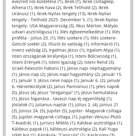
évezred női küldetése (1)
,
Ikrek (1)
,
Ikrek csillagkép,
Alhena (1)
,
Ikrek hava (2)
,
Ikrek Telihold (2)
,
Ikrek
Uránusz (1)
,
Ikrek-Nyilas tengely (13)
,
Ikrek-Nyilas
tengely - Telihold 2025. December 5. (1)
,
Ikrek-Nyilas
tengely- USA-Magyarország (3)
,
Ilkus Márton, Mátyás
udvari asztrológusa (1)
,
Illés égbeemelkedése (1)
,
Illés
próféta - július 20. (1)
,
Illés szekere (1)
,
Illés szekere-
Göncöl szekér (2)
,
illúzió és valóság (1)
,
információ (1)
,
inverz valóság (2)
,
Irgalmas Jézus (1)
,
Irgalom Atyja (1)
,
Isten országának királynéja (1)
,
Isteni Bölcsesség (1)
,
Isteni Erények (1)
,
Isteni Igazság (2)
,
Isteni Rend (3)
,
Izrael-Palesztín háború (1)
,
János napi néphagyomány
(1)
,
János-nap (2)
,
János-napi hagyomány (2)
,
január 15.
(1)
,
Január 3. Jézus neve napja (1)
,
Január 6. (2)
,
január
6. Háromkirályok (2)
,
Janus Pannonius (1)
,
jeles napok
(5)
,
Jézus (4)
,
Jézus "öreganyja" (1)
,
Jézus bemutatása
(1)
,
Jézus foganása - tavaszi nap-éj egyenlőség (1)
,
Jóslatok (1)
,
Julianus-naptár (1)
,
július 2. (4)
,
június 21
(3)
,
Június 24. (5)
,
Jupiter (5)
,
Jupiter- Magyarok csillaga
(5)
,
Jupiter-magyarok csillaga, (1)
,
Jupiter-Vénusz-Plútó
T-kvadrát, (1)
,
Jurisics Miklós (1)
,
Káldeai asztrológia (1)
,
Káldeus papok (1)
,
káldeusi-asztrológia (2)
,
Kali Yuga
sötét kor (1)
,
Kánikula- "Canicula" (1)
,
Karácsony (3)
,