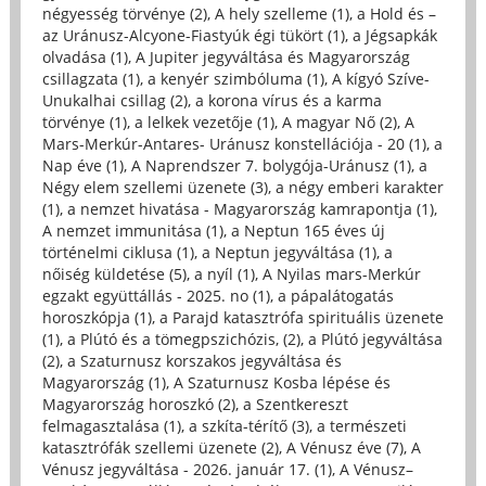
négyesség törvénye (2)
,
A hely szelleme (1)
,
a Hold és –
az Uránusz-Alcyone-Fiastyúk égi tükört (1)
,
a Jégsapkák
olvadása (1)
,
A Jupiter jegyváltása és Magyarország
csillagzata (1)
,
a kenyér szimbóluma (1)
,
A kígyó Szíve-
Unukalhai csillag (2)
,
a korona vírus és a karma
törvénye (1)
,
a lelkek vezetője (1)
,
A magyar Nő (2)
,
A
Mars-Merkúr-Antares- Uránusz konstellációja - 20 (1)
,
a
Nap éve (1)
,
A Naprendszer 7. bolygója-Uránusz (1)
,
a
Négy elem szellemi üzenete (3)
,
a négy emberi karakter
(1)
,
a nemzet hivatása - Magyarország kamrapontja (1)
,
A nemzet immunitása (1)
,
a Neptun 165 éves új
történelmi ciklusa (1)
,
a Neptun jegyváltása (1)
,
a
nőiség küldetése (5)
,
a nyíl (1)
,
A Nyilas mars-Merkúr
egzakt együttállás - 2025. no (1)
,
a pápalátogatás
horoszkópja (1)
,
a Parajd katasztrófa spirituális üzenete
(1)
,
a Plútó és a tömegpszichózis, (2)
,
a Plútó jegyváltása
(2)
,
a Szaturnusz korszakos jegyváltása és
Magyarország (1)
,
A Szaturnusz Kosba lépése és
Magyarország horoszkó (2)
,
a Szentkereszt
felmagasztalása (1)
,
a szkíta-térítő (3)
,
a természeti
katasztrófák szellemi üzenete (2)
,
A Vénusz éve (7)
,
A
Vénusz jegyváltása - 2026. január 17. (1)
,
A Vénusz–