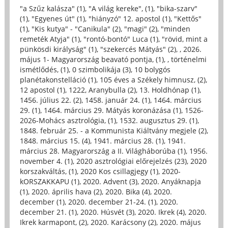
"a Szűz kalásza" (1)
,
"A világ kereke", (1)
,
"bika-szarv"
(1)
,
"Egyenes út" (1)
,
"hiányzó" 12. apostol (1)
,
"Kettős"
(1)
,
"Kis kutya" - "Canikula" (2)
,
"magi" (2)
,
"minden
remeték Atyja" (1)
,
"rontó-bontó" Luca (1)
,
"rövid, mint a
pünkösdi királyság" (1)
,
"szekercés Mátyás" (2)
,
, 2026.
május 1- Magyarország beavató pontja, (1)
,
, történelmi
ismétlődés, (1)
,
0 szimbolikája (3)
,
10 bolygós
planétakonstelláció (1)
,
105 éves a Székely himnusz, (2)
,
12 apostol (1)
,
1222, Aranybulla (2)
,
13. Holdhónap (1)
,
1456. július 22. (2)
,
1458. január 24. (1)
,
1464. március
29. (1)
,
1464. március 29. Mátyás koronázása (1)
,
1526-
2026-Mohács asztrológia, (1)
,
1532. augusztus 29. (1)
,
1848. február 25. - a Kommunista Kiáltvány megjele (2)
,
1848. március 15. (4)
,
1941. március 28. (1)
,
1941.
március 28. Magyarország a II. Világháborúba (1)
,
1956.
november 4. (1)
,
2020 asztrológiai előrejelzés (23)
,
2020
korszakváltás, (1)
,
2020 Kos csillagjegy (1)
,
2020-
kORSZAKKAPU (1)
,
2020. Advent (3)
,
2020. Anyáknapja
(1)
,
2020. április hava (2)
,
2020. Bika (4)
,
2020.
december (1)
,
2020. december 21-24. (1)
,
2020.
december 21. (1)
,
2020. Húsvét (3)
,
2020. Ikrek (4)
,
2020.
Ikrek karmapont, (2)
,
2020. Karácsony (2)
,
2020. május