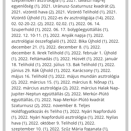
szeptemberi asztrológia (1)
,
2021. tavaszi nap-éj
egyenlőség (1)
,
2021. Uránusz-Szaturnusz kvadrát (2)
,
2021. vízöntő hava (2)
,
2021. Vízöntő Telihold (1)
,
2021.
Vízöntő Újhold (1)
,
2022-es év asztrológiája (14)
,
2022.
02. 02-20-22. (2)
,
2022. 02.02. (1)
,
2022. 06. 14.
Szuperhold (1)
,
2022. 06. 17. bolygóegyüttállás (1)
,
2022. 12. 10-11. (1)
,
2022. Anyák napja (1)
,
2022.
asztrológiai összefoglaló (1)
,
2022. Bika Újhold (1)
,
2022.
december 21. (1)
,
2022. december 8. (1)
,
2022.
december 8. Ikrek Telihold (1)
,
2022. február 1. Újhold
(1)
,
2022. Feltámadás (1)
,
2022. Húsvét (1)
,
2022. január
18. Telihold (1)
,
2022. Július 13. Bak Telihold (1)
,
2022.
június 29. Rák Újhold (1)
,
2022. Karácsony (1)
,
2022.
május 16. Telihold (1)
,
2022. május mundán asztrológia
(2)
,
2022. március 15. (1)
,
2022. március 8. Nőnap (1)
,
2022. március asztrológia (2)
,
2022. március Halak Nap-
Jupiter-Neptun együttállás (2)
,
2022. Merkúr-Plútó
együttállás, (1)
,
2022. Nap-Merkúr-Plútó kvadrát
Szaturnusz (2)
,
2022. november 8. Teljes
Holdfogyatkozás és Teliho (1)
,
2022. Nyári Napforduló
(1)
,
2022. Nyári Napforduló asztrológia (1)
,
2022. Nyilas
hava (1)
,
2022. október 9. Telihold (1)
,
2022.
szeptember 10. (1)
,
2022. Szűz Mária foganata (1)
,