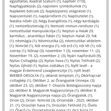
együttállás, kvadrát Szaturn (1)
,
napfivér (110)
,
Napfogyatkozás (2)
,
napisteni szimbólumok (1)
,
Napkeleti bölcsek (2)
,
Napközpontú világnézet (1)
,
Napszentület (1)
,
naptárreform (1)
,
Naptisztelet (1)
,
Natália nővér (2)
,
Négy Evangélista (1)
,
négy kardvágás
(1)
,
nemzetbiztonság (1)
,
Nemzeti immun-rendszer (1)
,
nemzettudat manipulációja (1)
,
Neptun a Halak 29,
karmikus , anaretikus fokán (1)
,
Neptun Halak 29. fok
(1)
,
névmágia (1)
,
Névmisztika (2)
,
névmisztikai védelem
(1)
,
Nimród (1)
,
Női energia (1)
,
női erő (1)
,
női lét (1)
,
női
szerep (1)
,
Nőnap (3)
,
november 1 (3)
,
november 11. (2)
,
November 19. (2)
,
november 2. (3)
,
Nyári napforduló (9)
,
Nyilas Csillagkép (2)
,
Nyilas hava (1)
,
Nyilas Telihold (2)
,
Nyilas Újhold (1)
,
Nyilas zodiákus (1)
,
Nyílt levél - a
magyar Érdemrend Lovagkeresztje (1)
,
nyílt levél-
WIEBER ORSOLYA (1)
,
oklándi templom, (1)
,
Ökörhajcsár
csillagkép (1)
,
Október 2. az Őrangyalok Ünnepe, (3)
,
október 23. (2)
,
október 7. Olvasós Boldogasszony napja
(2)
,
október 8. Magyarok Nagyasszonya (1)
,
október 8.
Magyarok Nagyasszonya napja (2)
,
Őrangyalok, (1)
,
Orion (2)
,
Orion- Nimród (3)
,
Orionidák - 2025. október
21. (1)
,
Oroszlán hava (1)
,
Oroszlán Telihold (1)
,
Őselv
(1)
,
Őserő (1)
,
Összetartozás napja (1)
,
őszi búza (1)
,