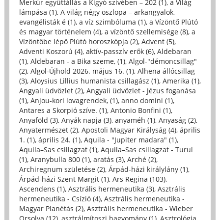
Merkúr együttállás a Kígyó szívében – 202 (1)
,
a Világ
lámpása (1)
,
A világ négy oszlopa – arkangyalok,
evangélisták é (1)
,
a víz szimbóluma (1)
,
a Vízöntő Plútó
és magyar történelem (4)
,
a vízöntő szellemisége (8)
,
a
Vízöntőbe lépő Plútó horoszkópja (2)
,
Advent (5)
,
Adventi Koszorú (4)
,
aktív-passzív erők (6)
,
Aldebaran
(1)
,
Aldebaran - a Bika szeme, (1)
,
Algol-"démoncsillag"
(2)
,
Algol-Újhold 2026. május 16. (1)
,
Alhena állócsillag
(3)
,
Aloysius Lillius humanista csillagász (1)
,
Amerika (1)
,
Angyali üdvözlet (2)
,
Angyali üdvözlet - Jézus foganása
(1)
,
Anjou-kori lovagrendek, (1)
,
anno domini (1)
,
Antares a Skorpió szíve. (1)
,
Antonio Bonfini (1)
,
Anyaföld (3)
,
Anyák napja (3)
,
anyaméh (1)
,
Anyaság (2)
,
Anyatermészet (2)
,
Apostoli Magyar Királyság (4)
,
április
1. (1)
,
április 24. (1)
,
Aquila - "Jupiter madara" (1)
,
Aquila–Sas csillagzat (1)
,
Aquila–Sas csillagzat - Turul
(1)
,
Aranybulla 800 (1)
,
aratás (3)
,
Arché (2)
,
Archiregnum születése (2)
,
Árpád-házi királylány (1)
,
Árpád-házi Szent Margit (1)
,
Ars Regina (103)
,
Ascendens (1)
,
Asztrális hermeneutika (3)
,
Asztrális
hermeneutika - Csízió (4)
,
Asztrális hermeneutika -
Magyar Planétás (2)
,
Asztrális hermeneutika - Wieber
Orsolya (12)
,
asztrálmítoszi hagyomány (1)
,
Asztrológia