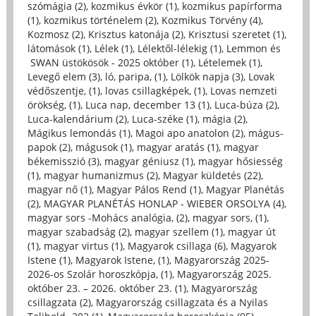
szómágia (2)
,
kozmikus évkör (1)
,
kozmikus papírforma
(1)
,
kozmikus történelem (2)
,
Kozmikus Törvény (4)
,
Kozmosz (2)
,
Krisztus katonája (2)
,
Krisztusi szeretet (1)
,
látomások (1)
,
Lélek (1)
,
Lélektől-lélekig (1)
,
Lemmon és
SWAN üstökösök - 2025 október (1)
,
Lételemek (1)
,
Levegő elem (3)
,
ló, paripa, (1)
,
Lölkök napja (3)
,
Lovak
védőszentje, (1)
,
lovas csillagképek, (1)
,
Lovas nemzeti
örökség, (1)
,
Luca nap, december 13 (1)
,
Luca-búza (2)
,
Luca-kalendárium (2)
,
Luca-széke (1)
,
mágia (2)
,
Mágikus lemondás (1)
,
Magoi apo anatolon (2)
,
mágus-
papok (2)
,
mágusok (1)
,
magyar aratás (1)
,
magyar
békemisszió (3)
,
magyar géniusz (1)
,
magyar hősiesség
(1)
,
magyar humanizmus (2)
,
Magyar küldetés (22)
,
magyar nő (1)
,
Magyar Pálos Rend (1)
,
Magyar Planétás
(2)
,
MAGYAR PLANÉTÁS HONLAP - WIEBER ORSOLYA (4)
,
magyar sors -Mohács analógia, (2)
,
magyar sors, (1)
,
magyar szabadság (2)
,
magyar szellem (1)
,
magyar út
(1)
,
magyar virtus (1)
,
Magyarok csillaga (6)
,
Magyarok
Istene (1)
,
Magyarok Istene, (1)
,
Magyarország 2025-
2026-os Szolár horoszkópja, (1)
,
Magyarország 2025.
október 23. – 2026. október 23. (1)
,
Magyarország
csillagzata (2)
,
Magyarország csillagzata és a Nyilas