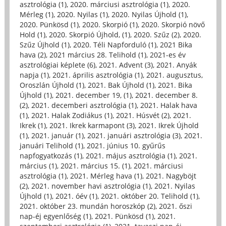
asztrológia (1)
,
2020. márciusi asztrológia (1)
,
2020.
Mérleg (1)
,
2020. Nyilas (1)
,
2020. Nyilas Újhold (1)
,
2020. Pünkösd (1)
,
2020. Skorpió (1)
,
2020. Skorpió növő
Hold (1)
,
2020. Skorpió Újhold, (1)
,
2020. Szűz (2)
,
2020.
Szűz Újhold (1)
,
2020. Téli Napforduló (1)
,
2021 Bika
hava (2)
,
2021 március 28. Telihold (1)
,
2021-es év
asztrológiai képlete (6)
,
2021. Advent (3)
,
2021. Anyák
napja (1)
,
2021. április asztrológia (1)
,
2021. augusztus,
Oroszlán Újhold (1)
,
2021. Bak Újhold (1)
,
2021. Bika
Újhold (1)
,
2021. december 19, (1)
,
2021. december 8.
(2)
,
2021. decemberi asztrológia (1)
,
2021. Halak hava
(1)
,
2021. Halak Zodiákus (1)
,
2021. Húsvét (2)
,
2021.
Ikrek (1)
,
2021. Ikrek karmapont (3)
,
2021. Ikrek Újhold
(1)
,
2021. január (1)
,
2021. januári asztrológia (3)
,
2021.
januári Telihold (1)
,
2021. június 10. gyűrűs
napfogyatkozás (1)
,
2021. május asztrológia (1)
,
2021.
március (1)
,
2021. március 15. (1)
,
2021. márciusi
asztrológia (1)
,
2021. Mérleg hava (1)
,
2021. Nagyböjt
(2)
,
2021. november havi asztrológia (1)
,
2021. Nyilas
Újhold (1)
,
2021. óév (1)
,
2021. október 20. Telihold (1)
,
2021. október 23. mundán horoszkóp (2)
,
2021. őszi
nap-éj egyenlőség (1)
,
2021. Pünkösd (1)
,
2021.