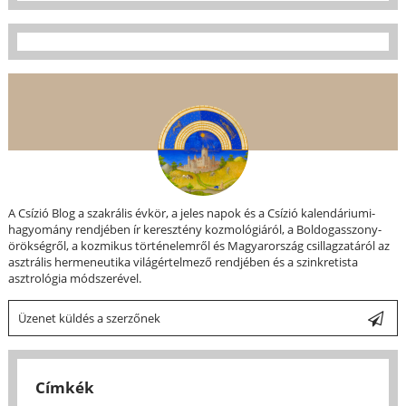
A Csízió Blog a szakrális évkör, a jeles napok és a Csízió kalendáriumi-
hagyomány rendjében ír keresztény kozmológiáról, a Boldogasszony-
örökségről, a kozmikus történelemről és Magyarország csillagzatáról az
asztrális hermeneutika világértelmező rendjében és a szinkretista
asztrológia módszerével.
Üzenet küldés a szerzőnek
Címkék