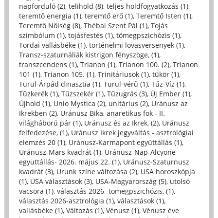
napforduló (2)
,
telihold (8)
,
teljes holdfogyatkozás (1)
,
teremtő energia (1)
,
teremtő erő (1)
,
Teremtő Isten (1)
,
Teremtő Nőiség (8)
,
Thébai Szent Pál (1)
,
Tojás
szimbólum (1)
,
tojásfestés (1)
,
tömegpszichózis (1)
,
Tordai vallásbéke (1)
,
történelmi lovasversenyek (1)
,
Transz-szaturnáliák kistrigon fényszöge, (1)
,
transzcendens (1)
,
Trianon (1)
,
Trianon 100. (2)
,
Trianon
101 (1)
,
Trianon 105. (1)
,
Trinitáriusok (1)
,
tükör (1)
,
Turul-Árpád dinasztia (1)
,
Turul-vérű (1)
,
Tűz-Víz (1)
,
Tűzkerék (1)
,
Tűzszekér (1)
,
Tűzugrás (3)
,
Új Ember (1)
,
Újhold (1)
,
Unio Mystica (2)
,
unitárius (2)
,
Uránusz az
Ikrekben (2)
,
Uránusz Bika, anaretikus fok - II.
világháború pár (1)
,
Uránusz és az Ikrek, (2)
,
Uránusz
felfedezése, (1)
,
Uránusz Ikrek jegyváltás - asztrológiai
elemzés 20 (1)
,
Uránusz-Karmapont együttállás (1)
,
Uránusz-Mars kvadrát (1)
,
Uránusz-Nap-Alcyone
együttállás- 2026. május 22. (1)
,
Uránusz-Szaturnusz
kvadrát (3)
,
Urunk színe változása (2)
,
USA horoszkópja
(1)
,
USA választások (3)
,
USA-Magyarország (5)
,
utolsó
vacsora (1)
,
választás 2026 -tömegpszichózis, (1)
,
választás 2026-asztrológia (1)
,
választások (1)
,
vallásbéke (1)
,
Változás (1)
,
Vénusz (1)
,
Vénusz éve