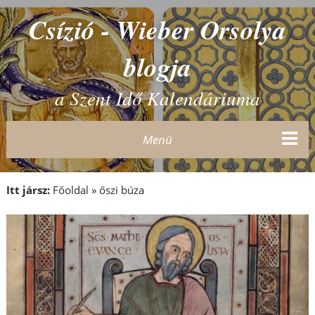
Csízió - Wieber Orsolya
blogja
a Szent Idő Kalendáriuma
Menü
Itt jársz:
Főoldal
»
őszi búza