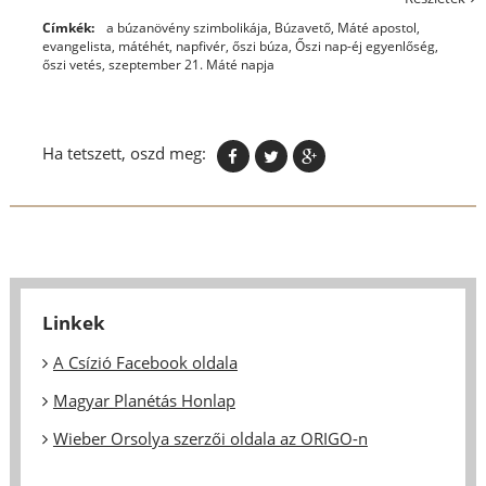
Címkék:
a búzanövény szimbolikája
,
Búzavető
,
Máté apostol,
evangelista
,
mátéhét
,
napfivér
,
őszi búza
,
Őszi nap-éj egyenlőség
,
őszi vetés
,
szeptember 21. Máté napja
Ha tetszett, oszd meg:
Linkek
A Csízió Facebook oldala
Magyar Planétás Honlap
Wieber Orsolya szerzői oldala az ORIGO-n