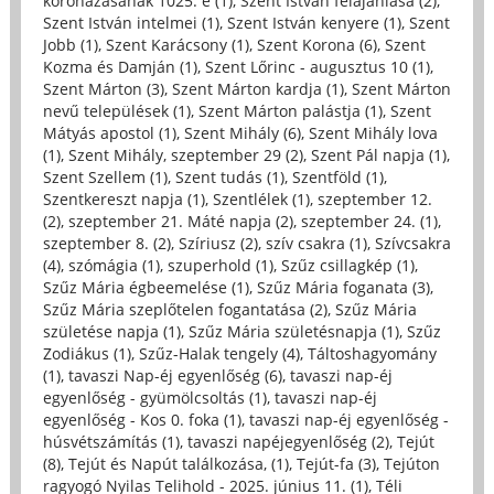
koronázásának 1025. é (1)
,
Szent István felajánlása (2)
,
Szent István intelmei (1)
,
Szent István kenyere (1)
,
Szent
Jobb (1)
,
Szent Karácsony (1)
,
Szent Korona (6)
,
Szent
Kozma és Damján (1)
,
Szent Lőrinc - augusztus 10 (1)
,
Szent Márton (3)
,
Szent Márton kardja (1)
,
Szent Márton
nevű települések (1)
,
Szent Márton palástja (1)
,
Szent
Mátyás apostol (1)
,
Szent Mihály (6)
,
Szent Mihály lova
(1)
,
Szent Mihály, szeptember 29 (2)
,
Szent Pál napja (1)
,
Szent Szellem (1)
,
Szent tudás (1)
,
Szentföld (1)
,
Szentkereszt napja (1)
,
Szentlélek (1)
,
szeptember 12.
(2)
,
szeptember 21. Máté napja (2)
,
szeptember 24. (1)
,
szeptember 8. (2)
,
Szíriusz (2)
,
szív csakra (1)
,
Szívcsakra
(4)
,
szómágia (1)
,
szuperhold (1)
,
Szűz csillagkép (1)
,
Szűz Mária égbeemelése (1)
,
Szűz Mária foganata (3)
,
Szűz Mária szeplőtelen fogantatása (2)
,
Szűz Mária
születése napja (1)
,
Szűz Mária születésnapja (1)
,
Szűz
Zodiákus (1)
,
Szűz-Halak tengely (4)
,
Táltoshagyomány
(1)
,
tavaszi Nap-éj egyenlőség (6)
,
tavaszi nap-éj
egyenlőség - gyümölcsoltás (1)
,
tavaszi nap-éj
egyenlőség - Kos 0. foka (1)
,
tavaszi nap-éj egyenlőség -
húsvétszámítás (1)
,
tavaszi napéjegyenlőség (2)
,
Tejút
(8)
,
Tejút és Napút találkozása, (1)
,
Tejút-fa (3)
,
Tejúton
ragyogó Nyilas Telihold - 2025. június 11. (1)
,
Téli