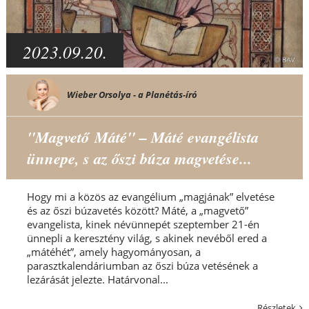
2023.09.20.
Wieber Orsolya - a Planétás-író
"Magvető Máté" – Máté evangélista
ünnepe, s az őszi búza magvetése...
Hogy mi a közös az evangélium „magjának” elvetése
és az őszi búzavetés között? Máté, a „magvető”
evangelista, kinek névünnepét szeptember 21-én
ünnepli a keresztény világ, s akinek nevéből ered a
„mátéhét”, amely hagyományosan, a
parasztkalendáriumban az őszi búza vetésének a
lezárását jelezte. Határvonal...
Részletek