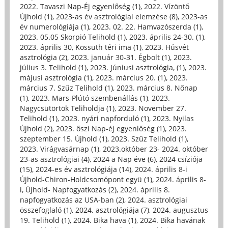
2022. Tavaszi Nap-Éj egyenlőség (1)
,
2022. Vízöntő
Újhold (1)
,
2023-as év asztrológiai elemzése (8)
,
2023-as
év numerológiája (1)
,
2023. 02. 22. Hamvazószerda (1)
,
2023. 05.05 Skorpió Telihold (1)
,
2023. április 24-30. (1)
,
2023. április 30, Kossuth téri ima (1)
,
2023. Húsvét
asztrológia (2)
,
2023. január 30-31. Égbolt (1)
,
2023.
július 3. Telihold (1)
,
2023. Júniusi asztrológia, (1)
,
2023.
májusi asztrológia (1)
,
2023. március 20. (1)
,
2023.
március 7. Szűz Telihold (1)
,
2023. március 8. Nőnap
(1)
,
2023. Mars-Plútó szembenállás (1)
,
2023.
Nagycsütörtök Teliholdja (1)
,
2023. November 27.
Telihold (1)
,
2023. nyári napforduló (1)
,
2023. Nyilas
Újhold (2)
,
2023. őszi Nap-éj egyenlőség (1)
,
2023.
szeptember 15. Újhold (1)
,
2023. Szűz Telihold (1)
,
2023. Virágvasárnap (1)
,
2023.október 23- 2024. október
23-as asztrológiai (4)
,
2024 a Nap éve (6)
,
2024 csíziója
(15)
,
2024-es év asztrológiája (14)
,
2024. április 8-i
Újhold-Chiron-Holdcsomópont együ (1)
,
2024. április 8-
i, Újhold- Napfogyatkozás (2)
,
2024. április 8.
napfogyatkozás az USA-ban (2)
,
2024. asztrológiai
összefoglaló (1)
,
2024. asztrológiája (7)
,
2024. augusztus
19. Telihold (1)
,
2024. Bika hava (1)
,
2024. Bika havának