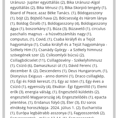
Uránusz- Jupiter együttállás (2)
,
Bika Uránusz-Algol
együttállás (2)
,
Bika Vénusz (1)
,
Bika-Skorpió tengely (1)
,
Board of Peace, azaz Béke Tanács. (1)
,
Bódogasszony
(1)
,
böjt (2)
,
Böjtelő hava (2)
,
Bölcsesség és Három lánya
(1)
,
Boldog Özséb (1)
,
Boldogasszony (4)
,
Boldogasszony
ágya (1)
,
boszorkány (1)
,
Búza (3)
,
Búzavető (1)
,
circulus
paschalis magnus - a húsvétszámítás nagy (1)
,
computus, (1)
,
Covid, (1)
,
Csaba királyfi és a Tejút
hagyománya (1)
,
Csaba királyfi és a Tejút hagyománya -
Székely Him (1)
,
Csanády György - a Székely himnusz
szövegének szer (2)
,
Csíksomlyói búcsú (2)
,
Csillagbölcselet (11)
,
Csillagösvény - Székelyhimnusz
(1)
,
Csízió (6)
,
Damaszkuszi út (1)
,
Dávid Ferenc (1)
,
december 8. (2)
,
Descendens (1)
,
Deus Hungarorum, (1)
,
Dionysius Exiguus - anno domini (1)
,
Draco csillagkép,
(1)
,
Égi és Földi kereszt, (1)
,
Egy az Isten (1)
,
Egy éves a
Csízió (1)
,
egyensúly (4)
,
Ekvátor- Égi Egyenlítő (1)
,
Elemi
erők (3)
,
energia válság, (1)
,
Engesztelő küldetés (2)
,
engesztelő Magyarország (4)
,
Engesztelődés (1)
,
epacta
jelentése, (1)
,
Eridanus folyó (3)
,
Éter (3)
,
EU soros
elnökség horoszkópja- 2024. július 1. (2)
,
Eucharistia
(1)
,
Európa legbátrabb asszonya (1)
,
Fagyosszentek (2)
,