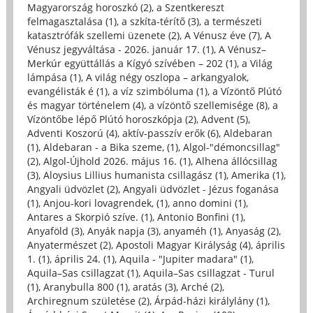
Magyarország horoszkó (2)
,
a Szentkereszt
felmagasztalása (1)
,
a szkíta-térítő (3)
,
a természeti
katasztrófák szellemi üzenete (2)
,
A Vénusz éve (7)
,
A
Vénusz jegyváltása - 2026. január 17. (1)
,
A Vénusz–
Merkúr együttállás a Kígyó szívében – 202 (1)
,
a Világ
lámpása (1)
,
A világ négy oszlopa – arkangyalok,
evangélisták é (1)
,
a víz szimbóluma (1)
,
a Vízöntő Plútó
és magyar történelem (4)
,
a vízöntő szellemisége (8)
,
a
Vízöntőbe lépő Plútó horoszkópja (2)
,
Advent (5)
,
Adventi Koszorú (4)
,
aktív-passzív erők (6)
,
Aldebaran
(1)
,
Aldebaran - a Bika szeme, (1)
,
Algol-"démoncsillag"
(2)
,
Algol-Újhold 2026. május 16. (1)
,
Alhena állócsillag
(3)
,
Aloysius Lillius humanista csillagász (1)
,
Amerika (1)
,
Angyali üdvözlet (2)
,
Angyali üdvözlet - Jézus foganása
(1)
,
Anjou-kori lovagrendek, (1)
,
anno domini (1)
,
Antares a Skorpió szíve. (1)
,
Antonio Bonfini (1)
,
Anyaföld (3)
,
Anyák napja (3)
,
anyaméh (1)
,
Anyaság (2)
,
Anyatermészet (2)
,
Apostoli Magyar Királyság (4)
,
április
1. (1)
,
április 24. (1)
,
Aquila - "Jupiter madara" (1)
,
Aquila–Sas csillagzat (1)
,
Aquila–Sas csillagzat - Turul
(1)
,
Aranybulla 800 (1)
,
aratás (3)
,
Arché (2)
,
Archiregnum születése (2)
,
Árpád-házi királylány (1)
,