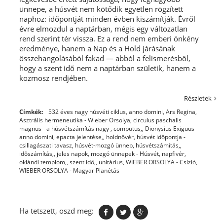
ünnepe, a húsvét nem kötődik egyetlen rögzített
naphoz: időpontját minden évben kiszámítják. Évről
évre elmozdul a naptárban, mégis egy változatlan
rend szerint tér vissza. Ez a rend nem emberi önkény
eredménye, hanem a Nap és a Hold járásának
összehangolásából fakad — abból a felismerésből,
hogy a szent idő nem a naptárban születik, hanem a
kozmosz rendjében.
Részletek
Címkék:
532 éves nagy húsvéti ciklus
,
anno domini
,
Ars Regina
,
Asztrális hermeneutika - Wieber Orsolya
,
circulus paschalis
magnus - a húsvétszámítás nagy
,
computus,
,
Dionysius Exiguus -
anno domini
,
epacta jelentése,
,
holdnővér
,
húsvét időpontja -
csillagászati tavasz
,
húsvét-mozgó ünnep
,
húsvétszámítás,
,
időszámítás,
,
jeles napok
,
mozgó ünnepek - Húsvét
,
napfivér
,
oklándi templom,
,
szent idő,
,
unitárius
,
WIEBER ORSOLYA - Csízió
,
WIEBER ORSOLYA - Magyar Planétás
Ha tetszett, oszd meg: