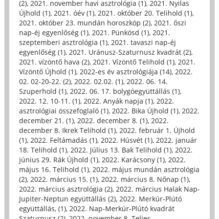
(2)
,
2021. november havi asztrológia (1)
,
2021. Nyilas
Újhold (1)
,
2021. óév (1)
,
2021. október 20. Telihold (1)
,
2021. október 23. mundán horoszkóp (2)
,
2021. őszi
nap-éj egyenlőség (1)
,
2021. Pünkösd (1)
,
2021.
szeptemberi asztrológia (1)
,
2021. tavaszi nap-éj
egyenlőség (1)
,
2021. Uránusz-Szaturnusz kvadrát (2)
,
2021. vízöntő hava (2)
,
2021. Vízöntő Telihold (1)
,
2021.
Vízöntő Újhold (1)
,
2022-es év asztrológiája (14)
,
2022.
02. 02-20-22. (2)
,
2022. 02.02. (1)
,
2022. 06. 14.
Szuperhold (1)
,
2022. 06. 17. bolygóegyüttállás (1)
,
2022. 12. 10-11. (1)
,
2022. Anyák napja (1)
,
2022.
asztrológiai összefoglaló (1)
,
2022. Bika Újhold (1)
,
2022.
december 21. (1)
,
2022. december 8. (1)
,
2022.
december 8. Ikrek Telihold (1)
,
2022. február 1. Újhold
(1)
,
2022. Feltámadás (1)
,
2022. Húsvét (1)
,
2022. január
18. Telihold (1)
,
2022. Július 13. Bak Telihold (1)
,
2022.
június 29. Rák Újhold (1)
,
2022. Karácsony (1)
,
2022.
május 16. Telihold (1)
,
2022. május mundán asztrológia
(2)
,
2022. március 15. (1)
,
2022. március 8. Nőnap (1)
,
2022. március asztrológia (2)
,
2022. március Halak Nap-
Jupiter-Neptun együttállás (2)
,
2022. Merkúr-Plútó
együttállás, (1)
,
2022. Nap-Merkúr-Plútó kvadrát
Szaturnusz (2)
,
2022. november 8. Teljes