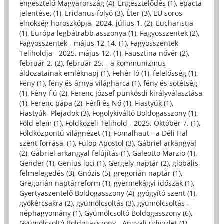
engesztelő Magyarország (4)
,
Engesztelődés (1)
,
epacta
jelentése, (1)
,
Eridanus folyó (3)
,
Éter (3)
,
EU soros
elnökség horoszkópja- 2024. július 1. (2)
,
Eucharistia
(1)
,
Európa legbátrabb asszonya (1)
,
Fagyosszentek (2)
,
Fagyosszentek - május 12-14. (1)
,
Fagyosszentek
Teliholdja - 2025. május 12. (1)
,
Fausztina nővér (2)
,
február 2. (2)
,
február 25. - a kommunizmus
áldozatainak emléknapj (1)
,
Fehér ló (1)
,
felelősség (1)
,
Fény (1)
,
fény és árnya világharca (1)
,
fény és sötétség
(1)
,
Fény-fiú (2)
,
Ferenc József pünkösdi királyválasztása
(1)
,
Ferenc pápa (2)
,
Férfi és Nő (1)
,
Fiastyúk (1)
,
Fiastyúk- Plejadok (3)
,
Fogolykiváltó Boldogasszony (1)
,
Föld elem (1)
,
Földközeli Telihold - 2025. Október 7. (1)
,
Földközpontú világnézet (1)
,
Fomalhaut - a Déli Hal
szent forrása, (1)
,
Fülöp Apostol (3)
,
Gábriel arkangyal
(2)
,
Gábriel arkangyal felújítás (1)
,
Galeotto Marzio (1)
,
Gender (1)
,
Genius loci (1)
,
Gergely-naptár (2)
,
globális
felmelegedés (3)
,
Gnózis (5)
,
gregorián naptár (1)
,
Gregorián naptárreform (1)
,
gyermekágyi időszak (1)
,
Gyertyaszentelő Boldogasszony (4)
,
gyógyító szent (1)
,
gyökércsakra (2)
,
gyümölcsoltás (3)
,
gyümölcsoltás -
néphagyomány (1)
,
Gyümölcsoltó Boldogasszony (6)
,
Gyümölcsoltó Boldogasszony - Angyali üdvözlet (1)
,