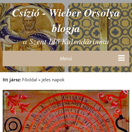
Csízió - Wieber Orsolya
blogja
a Szent Idő Kalendáriuma
Menü
Itt jársz:
Főoldal
»
jeles napok