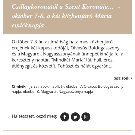
Csillagkoronától a Szent Koronáig... -
október 7-8. a két közbenjáró Mária
emléknapja
Október 7-8-án az imádság hatalmas közbenjáró
erejének két kapaszkodóját, Olvasós Boldogasszony
és a Magyarok Nagyasszonyának ünnepét kínálja fel a
keresztény naptár. "Mindkét Mária” lát, hall, érez,
átlényegít és közvetít. Fohászt és hálát egyaránt...
Részletek
Címkék:
jeles napok
,
napfivér
,
október 7. Olvasós Boldogasszony
napja
,
október 8. Magyarok Nagyasszonya napja
Ha tetszett, oszd meg: