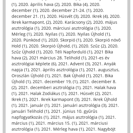
(1)
,
2020. április hava (2)
,
2020. Bika (4)
,
2020.
december (1)
,
2020. december 21-24. (1)
,
2020.
december 21. (1)
,
2020. Húsvét (3)
,
2020. Ikrek (4)
,
2020.
Ikrek karmapont, (2)
,
2020. Karácsony (2)
,
2020. május
asztrológia (1)
,
2020. márciusi asztrológia (1)
,
2020.
Mérleg (1)
,
2020. Nyilas (1)
,
2020. Nyilas Újhold (1)
,
2020. Pünkösd (1)
,
2020. Skorpió (1)
,
2020. Skorpió növő
Hold (1)
,
2020. Skorpió Újhold, (1)
,
2020. Szűz (2)
,
2020.
Szűz Újhold (1)
,
2020. Téli Napforduló (1)
,
2021 Bika
hava (2)
,
2021 március 28. Telihold (1)
,
2021-es év
asztrológiai képlete (6)
,
2021. Advent (3)
,
2021. Anyák
napja (1)
,
2021. április asztrológia (1)
,
2021. augusztus,
Oroszlán Újhold (1)
,
2021. Bak Újhold (1)
,
2021. Bika
Újhold (1)
,
2021. december 19, (1)
,
2021. december 8.
(2)
,
2021. decemberi asztrológia (1)
,
2021. Halak hava
(1)
,
2021. Halak Zodiákus (1)
,
2021. Húsvét (2)
,
2021.
Ikrek (1)
,
2021. Ikrek karmapont (3)
,
2021. Ikrek Újhold
(1)
,
2021. január (1)
,
2021. januári asztrológia (3)
,
2021.
januári Telihold (1)
,
2021. június 10. gyűrűs
napfogyatkozás (1)
,
2021. május asztrológia (1)
,
2021.
március (1)
,
2021. március 15. (1)
,
2021. márciusi
asztrológia (1)
,
2021. Mérleg hava (1)
,
2021. Nagyböjt