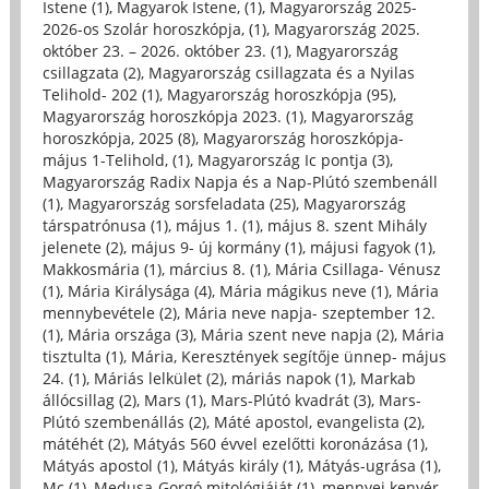
Istene (1)
,
Magyarok Istene, (1)
,
Magyarország 2025-
2026-os Szolár horoszkópja, (1)
,
Magyarország 2025.
október 23. – 2026. október 23. (1)
,
Magyarország
csillagzata (2)
,
Magyarország csillagzata és a Nyilas
Telihold- 202 (1)
,
Magyarország horoszkópja (95)
,
Magyarország horoszkópja 2023. (1)
,
Magyarország
horoszkópja, 2025 (8)
,
Magyarország horoszkópja-
május 1-Telihold, (1)
,
Magyarország Ic pontja (3)
,
Magyarország Radix Napja és a Nap-Plútó szembenáll
(1)
,
Magyarország sorsfeladata (25)
,
Magyarország
társpatrónusa (1)
,
május 1. (1)
,
május 8. szent Mihály
jelenete (2)
,
május 9- új kormány (1)
,
májusi fagyok (1)
,
Makkosmária (1)
,
március 8. (1)
,
Mária Csillaga- Vénusz
(1)
,
Mária Királysága (4)
,
Mária mágikus neve (1)
,
Mária
mennybevétele (2)
,
Mária neve napja- szeptember 12.
(1)
,
Mária országa (3)
,
Mária szent neve napja (2)
,
Mária
tisztulta (1)
,
Mária, Keresztények segítője ünnep- május
24. (1)
,
Máriás lelkület (2)
,
máriás napok (1)
,
Markab
állócsillag (2)
,
Mars (1)
,
Mars-Plútó kvadrát (3)
,
Mars-
Plútó szembenállás (2)
,
Máté apostol, evangelista (2)
,
mátéhét (2)
,
Mátyás 560 évvel ezelőtti koronázása (1)
,
Mátyás apostol (1)
,
Mátyás király (1)
,
Mátyás-ugrása (1)
,
Mc (1)
,
Medusa-Gorgó mitológiáját (1)
,
mennyei kenyér