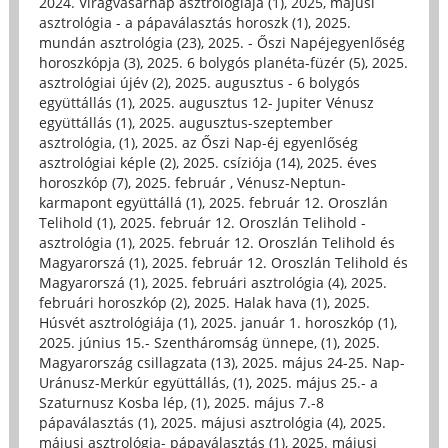
2024. Virágvasárnap asztrológiája (1)
,
2025, májusi
asztrológia - a pápaválasztás horoszk (1)
,
2025.
mundán asztrológia (23)
,
2025. - Őszi Napéjegyenlőség
horoszkópja (3)
,
2025. 6 bolygós planéta-füzér (5)
,
2025.
asztrológiai újév (2)
,
2025. augusztus - 6 bolygós
együttállás (1)
,
2025. augusztus 12- Jupiter Vénusz
együttállás (1)
,
2025. augusztus-szeptember
asztrológia, (1)
,
2025. az Őszi Nap-éj egyenlőség
asztrológiai képle (2)
,
2025. csíziója (14)
,
2025. éves
horoszkóp (7)
,
2025. február , Vénusz-Neptun-
karmapont együttállá (1)
,
2025. február 12. Oroszlán
Telihold (1)
,
2025. február 12. Oroszlán Telihold -
asztrológia (1)
,
2025. február 12. Oroszlán Telihold és
Magyarorszá (1)
,
2025. február 12. Oroszlán Telihold és
Magyarorszá (1)
,
2025. februári asztrológia (4)
,
2025.
februári horoszkóp (2)
,
2025. Halak hava (1)
,
2025.
Húsvét asztrológiája (1)
,
2025. január 1. horoszkóp (1)
,
2025. június 15.- Szentháromság ünnepe, (1)
,
2025.
Magyarország csillagzata (13)
,
2025. május 24-25. Nap-
Uránusz-Merkúr együttállás, (1)
,
2025. május 25.- a
Szaturnusz Kosba lép, (1)
,
2025. május 7.-8
pápaválasztás (1)
,
2025. májusi asztrológia (4)
,
2025.
májusi asztrológia- pápaválasztás (1)
,
2025. májusi