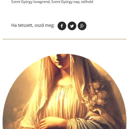
Szent György lovagrend
,
Szent György nap
,
telihold
Ha tetszett, oszd meg: