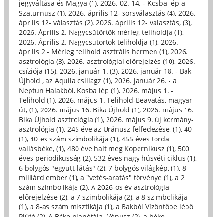
jegyváltása és Magya (1)
,
2026. 02. 14. - Kosba lép a
Szaturnusz (1)
,
2026. április 12- sorsválasztás (4)
,
2026.
április 12- választás (2)
,
2026. április 12- választás, (3)
,
2026. Április 2. Nagycsütörtök mérleg teliholdja (1)
,
2026. Április 2. Nagycsütörtök teliholdja (1)
,
2026.
április 2.- Mérleg telihold asztrális hermen (1)
,
2026.
asztrológia (3)
,
2026. asztrológiai előrejelzés (10)
,
2026.
csíziója (15)
,
2026. január 1. (3)
,
2026. január 18. - Bak
Újhold , az Aquila csillagz (1)
,
2026. január 26. - a
Neptun Halakból, Kosba lép (1)
,
2026. május 1. -
Telihold (1)
,
2026. május 1. Telihold-Beavatás, magyar
út, (1)
,
2026. május 16. Bika Újhold (1)
,
2026. május 16.
Bika Újhold asztrológia (1)
,
2026. május 9. új kormány-
asztrológia (1)
,
245 éve az Uránusz felfedezése, (1)
,
40
(1)
,
40-es szám szimbolikája (1)
,
455 éves tordai
vallásbéke, (1)
,
480 éve halt meg Kopernikusz (1)
,
500
éves periodikusság (2)
,
532 éves nagy húsvéti ciklus (1)
,
6 bolygós "együtt-látás" (2)
,
7 bolygós világkép, (1)
,
8
milliárd ember (1)
,
a "vetés-aratás" törvénye (1)
,
a 2
szám szimbolikája (2)
,
A 2026-os év asztrológiai
előrejelzése (2)
,
a 7 szimbolikája (2)
,
a 8 szimbolikája
(1)
,
a 8-as szám misztikája (1)
,
a Bakból Vízöntőbe lépő
Plútó (2)
,
A Béke planétája- Vénusz (2)
,
a béke