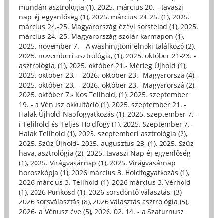
mundán asztrológia (1)
,
2025. március 20. - tavaszi
nap-éj egyenlőség (1)
,
2025. március 24-25. (1)
,
2025.
március 24.-25. Magyarország ézévi sorsfelad (1)
,
2025.
március 24.-25. Magyarország szolár karmapon (1)
,
2025. november 7. - A washingtoni elnöki találkozó (2)
,
2025. novemberi asztrológia, (1)
,
2025. október 21-23. -
asztrológia, (1)
,
2025. október 21.- Mérleg Újhold (1)
,
2025. október 23. – 2026. október 23.- Magyarorszá (4)
,
2025. október 23. – 2026. október 23.- Magyarorszá (2)
,
2025. október 7.- Kos Telihold, (1)
,
2025. szeptember
19. - a Vénusz okkultáció (1)
,
2025. szeptember 21. -
Halak Újhold-Napfogyatkozás (1)
,
2025. szeptember 7. -
i Telihold és Teljes Holdfogy (1)
,
2025. Szeptember 7.-
Halak Telihold (1)
,
2025. szeptemberi asztrológia (2)
,
2025. Szűz Újhold- 2025. augusztus 23. (1)
,
2025. Szűz
hava, asztrológia (2)
,
2025. tavaszi Nap-éj egyenlőség
(1)
,
2025. Virágvasárnap (1)
,
2025. Virágvasárnap
horoszkópja (1)
,
2026 március 3. Holdfogyatkozás (1)
,
2026 március 3. Telihold (1)
,
2026 március 3. Vérhold
(1)
,
2026 Pünkösd (1)
,
2026 sorsdöntő választás, (3)
,
2026 sorsválasztás (8)
,
2026 választás asztrológia (5)
,
2026- a Vénusz éve (5)
,
2026. 02. 14. - a Szaturnusz