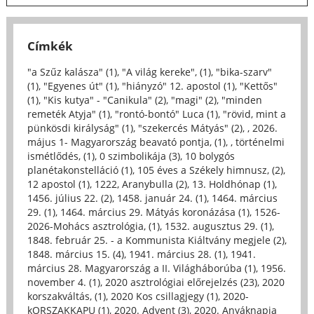
Címkék
"a Szűz kalásza" (1)
,
"A világ kereke", (1)
,
"bika-szarv"
(1)
,
"Egyenes út" (1)
,
"hiányzó" 12. apostol (1)
,
"Kettős"
(1)
,
"Kis kutya" - "Canikula" (2)
,
"magi" (2)
,
"minden
remeték Atyja" (1)
,
"rontó-bontó" Luca (1)
,
"rövid, mint a
pünkösdi királyság" (1)
,
"szekercés Mátyás" (2)
,
, 2026.
május 1- Magyarország beavató pontja, (1)
,
, történelmi
ismétlődés, (1)
,
0 szimbolikája (3)
,
10 bolygós
planétakonstelláció (1)
,
105 éves a Székely himnusz, (2)
,
12 apostol (1)
,
1222, Aranybulla (2)
,
13. Holdhónap (1)
,
1456. július 22. (2)
,
1458. január 24. (1)
,
1464. március
29. (1)
,
1464. március 29. Mátyás koronázása (1)
,
1526-
2026-Mohács asztrológia, (1)
,
1532. augusztus 29. (1)
,
1848. február 25. - a Kommunista Kiáltvány megjele (2)
,
1848. március 15. (4)
,
1941. március 28. (1)
,
1941.
március 28. Magyarország a II. Világháborúba (1)
,
1956.
november 4. (1)
,
2020 asztrológiai előrejelzés (23)
,
2020
korszakváltás, (1)
,
2020 Kos csillagjegy (1)
,
2020-
kORSZAKKAPU (1)
,
2020. Advent (3)
,
2020. Anyáknapja