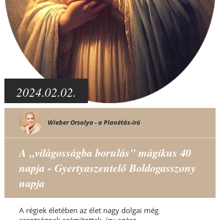
2024.02.02.
Wieber Orsolya - a Planétás-író
A „világosságba borulás" mágikus 40
napja - Gyertyaszentelő Boldogasszony
napja
A régiek életében az élet nagy dolgai még