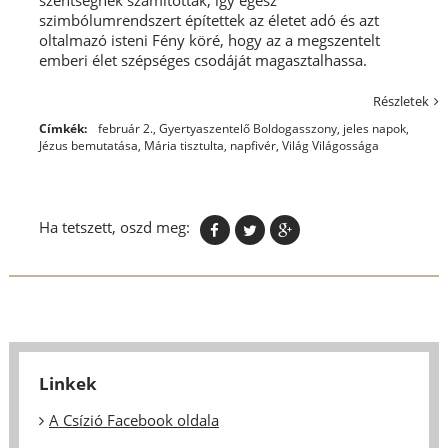
szentségnek számítottak, így egész
szimbólumrendszert építettek az életet adó és azt
oltalmazó isteni Fény köré, hogy az a megszentelt
emberi élet szépséges csodáját magasztalhassa.
Részletek
Címkék:
február 2.
,
Gyertyaszentelő Boldogasszony
,
jeles napok
,
Jézus bemutatása
,
Mária tisztulta
,
napfivér
,
Világ Világossága
Ha tetszett, oszd meg:
Linkek
A Csízió Facebook oldala