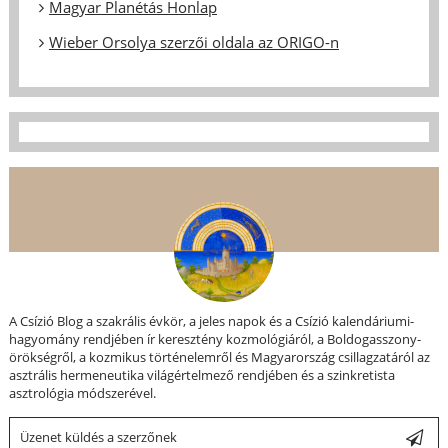
Magyar Planétás Honlap
Wieber Orsolya szerzői oldala az ORIGO-n
A Csízió Blog a szakrális évkör, a jeles napok és a Csízió kalendáriumi-
hagyomány rendjében ír keresztény kozmológiáról, a Boldogasszony-
örökségről, a kozmikus történelemről és Magyarország csillagzatáról az
asztrális hermeneutika világértelmező rendjében és a szinkretista
asztrológia módszerével.
Üzenet küldés a szerzőnek