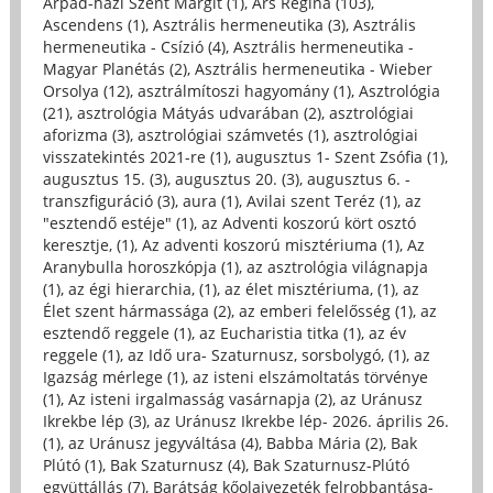
Árpád-házi Szent Margit (1)
,
Ars Regina (103)
,
Ascendens (1)
,
Asztrális hermeneutika (3)
,
Asztrális
hermeneutika - Csízió (4)
,
Asztrális hermeneutika -
Magyar Planétás (2)
,
Asztrális hermeneutika - Wieber
Orsolya (12)
,
asztrálmítoszi hagyomány (1)
,
Asztrológia
(21)
,
asztrológia Mátyás udvarában (2)
,
asztrológiai
aforizma (3)
,
asztrológiai számvetés (1)
,
asztrológiai
visszatekintés 2021-re (1)
,
augusztus 1- Szent Zsófia (1)
,
augusztus 15. (3)
,
augusztus 20. (3)
,
augusztus 6. -
transzfiguráció (3)
,
aura (1)
,
Avilai szent Teréz (1)
,
az
"esztendő estéje" (1)
,
az Adventi koszorú kört osztó
keresztje, (1)
,
Az adventi koszorú misztériuma (1)
,
Az
Aranybulla horoszkópja (1)
,
az asztrológia világnapja
(1)
,
az égi hierarchia, (1)
,
az élet misztériuma, (1)
,
az
Élet szent hármassága (2)
,
az emberi felelősség (1)
,
az
esztendő reggele (1)
,
az Eucharistia titka (1)
,
az év
reggele (1)
,
az Idő ura- Szaturnusz, sorsbolygó, (1)
,
az
Igazság mérlege (1)
,
az isteni elszámoltatás törvénye
(1)
,
Az isteni irgalmasság vasárnapja (2)
,
az Uránusz
Ikrekbe lép (3)
,
az Uránusz Ikrekbe lép- 2026. április 26.
(1)
,
az Uránusz jegyváltása (4)
,
Babba Mária (2)
,
Bak
Plútó (1)
,
Bak Szaturnusz (4)
,
Bak Szaturnusz-Plútó
együttállás (7)
,
Barátság kőolajvezeték felrobbantása-