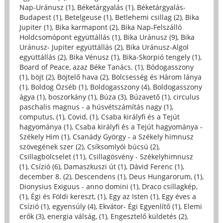
Nap-Uránusz (1)
,
Béketárgyalás (1)
,
Béketárgyalás-
Budapest (1)
,
Betelgeuse (1)
,
Betlehemi csillag (2)
,
Bika
Jupiter (1)
,
Bika karmapont (2)
,
Bika Nap-Felszálló
Holdcsomópont együttállás (1)
,
Bika Uránusz (9)
,
Bika
Uránusz- Jupiter együttállás (2)
,
Bika Uránusz-Algol
együttállás (2)
,
Bika Vénusz (1)
,
Bika-Skorpió tengely (1)
,
Board of Peace, azaz Béke Tanács. (1)
,
Bódogasszony
(1)
,
böjt (2)
,
Böjtelő hava (2)
,
Bölcsesség és Három lánya
(1)
,
Boldog Özséb (1)
,
Boldogasszony (4)
,
Boldogasszony
ágya (1)
,
boszorkány (1)
,
Búza (3)
,
Búzavető (1)
,
circulus
paschalis magnus - a húsvétszámítás nagy (1)
,
computus, (1)
,
Covid, (1)
,
Csaba királyfi és a Tejút
hagyománya (1)
,
Csaba királyfi és a Tejút hagyománya -
Székely Him (1)
,
Csanády György - a Székely himnusz
szövegének szer (2)
,
Csíksomlyói búcsú (2)
,
Csillagbölcselet (11)
,
Csillagösvény - Székelyhimnusz
(1)
,
Csízió (6)
,
Damaszkuszi út (1)
,
Dávid Ferenc (1)
,
december 8. (2)
,
Descendens (1)
,
Deus Hungarorum, (1)
,
Dionysius Exiguus - anno domini (1)
,
Draco csillagkép,
(1)
,
Égi és Földi kereszt, (1)
,
Egy az Isten (1)
,
Egy éves a
Csízió (1)
,
egyensúly (4)
,
Ekvátor- Égi Egyenlítő (1)
,
Elemi
erők (3)
,
energia válság, (1)
,
Engesztelő küldetés (2)
,