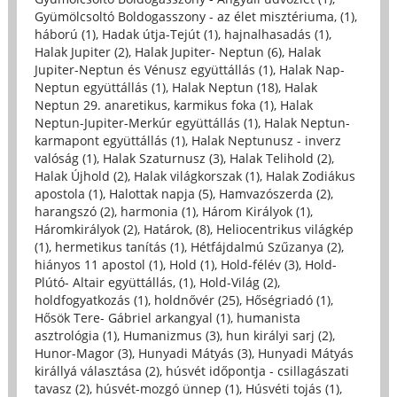
Gyümölcsoltó Boldogasszony - az élet misztériuma, (1)
,
háború (1)
,
Hadak útja-Tejút (1)
,
hajnalhasadás (1)
,
Halak Jupiter (2)
,
Halak Jupiter- Neptun (6)
,
Halak
Jupiter-Neptun és Vénusz együttállás (1)
,
Halak Nap-
Neptun együttállás (1)
,
Halak Neptun (18)
,
Halak
Neptun 29. anaretikus, karmikus foka (1)
,
Halak
Neptun-Jupiter-Merkúr együttállás (1)
,
Halak Neptun-
karmapont együttállás (1)
,
Halak Neptunusz - inverz
valóság (1)
,
Halak Szaturnusz (3)
,
Halak Telihold (2)
,
Halak Újhold (2)
,
Halak világkorszak (1)
,
Halak Zodiákus
apostola (1)
,
Halottak napja (5)
,
Hamvazószerda (2)
,
harangszó (2)
,
harmonia (1)
,
Három Királyok (1)
,
Háromkirályok (2)
,
Határok, (8)
,
Heliocentrikus világkép
(1)
,
hermetikus tanítás (1)
,
Hétfájdalmú Szűzanya (2)
,
hiányos 11 apostol (1)
,
Hold (1)
,
Hold-félév (3)
,
Hold-
Plútó- Altair együttállás, (1)
,
Hold-Világ (2)
,
holdfogyatkozás (1)
,
holdnővér (25)
,
Hőségriadó (1)
,
Hősök Tere- Gábriel arkangyal (1)
,
humanista
asztrológia (1)
,
Humanizmus (3)
,
hun királyi sarj (2)
,
Hunor-Magor (3)
,
Hunyadi Mátyás (3)
,
Hunyadi Mátyás
királlyá választása (2)
,
húsvét időpontja - csillagászati
tavasz (2)
,
húsvét-mozgó ünnep (1)
,
Húsvéti tojás (1)
,