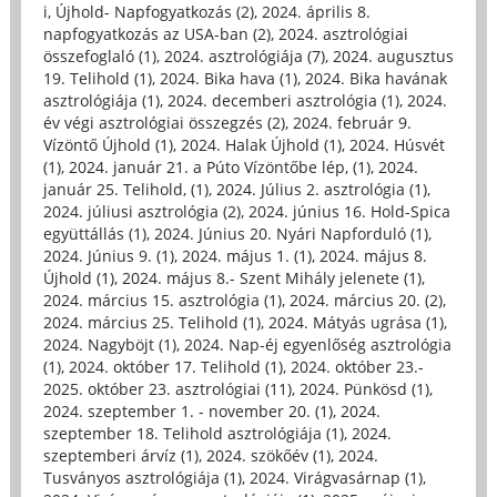
i, Újhold- Napfogyatkozás (2)
,
2024. április 8.
napfogyatkozás az USA-ban (2)
,
2024. asztrológiai
összefoglaló (1)
,
2024. asztrológiája (7)
,
2024. augusztus
19. Telihold (1)
,
2024. Bika hava (1)
,
2024. Bika havának
asztrológiája (1)
,
2024. decemberi asztrológia (1)
,
2024.
év végi asztrológiai összegzés (2)
,
2024. február 9.
Vízöntő Újhold (1)
,
2024. Halak Újhold (1)
,
2024. Húsvét
(1)
,
2024. január 21. a Púto Vízöntőbe lép, (1)
,
2024.
január 25. Telihold, (1)
,
2024. Július 2. asztrológia (1)
,
2024. júliusi asztrológia (2)
,
2024. június 16. Hold-Spica
együttállás (1)
,
2024. Június 20. Nyári Napforduló (1)
,
2024. Június 9. (1)
,
2024. május 1. (1)
,
2024. május 8.
Újhold (1)
,
2024. május 8.- Szent Mihály jelenete (1)
,
2024. március 15. asztrológia (1)
,
2024. március 20. (2)
,
2024. március 25. Telihold (1)
,
2024. Mátyás ugrása (1)
,
2024. Nagyböjt (1)
,
2024. Nap-éj egyenlőség asztrológia
(1)
,
2024. október 17. Telihold (1)
,
2024. október 23.-
2025. október 23. asztrológiai (11)
,
2024. Pünkösd (1)
,
2024. szeptember 1. - november 20. (1)
,
2024.
szeptember 18. Telihold asztrológiája (1)
,
2024.
szeptemberi árvíz (1)
,
2024. szökőév (1)
,
2024.
Tusványos asztrológiája (1)
,
2024. Virágvasárnap (1)
,