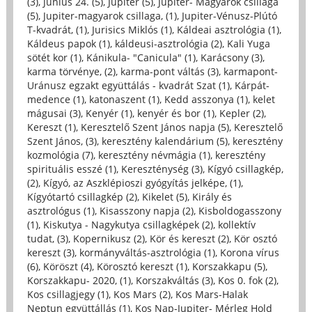
(3)
,
Június 24. (5)
,
Jupiter (5)
,
Jupiter- Magyarok csillaga
(5)
,
Jupiter-magyarok csillaga, (1)
,
Jupiter-Vénusz-Plútó
T-kvadrát, (1)
,
Jurisics Miklós (1)
,
Káldeai asztrológia (1)
,
Káldeus papok (1)
,
káldeusi-asztrológia (2)
,
Kali Yuga
sötét kor (1)
,
Kánikula- "Canicula" (1)
,
Karácsony (3)
,
karma törvénye, (2)
,
karma-pont váltás (3)
,
karmapont-
Uránusz egzakt együttálás - kvadrát Szat (1)
,
Kárpát-
medence (1)
,
katonaszent (1)
,
Kedd asszonya (1)
,
kelet
mágusai (3)
,
Kenyér (1)
,
kenyér és bor (1)
,
Kepler (2)
,
Kereszt (1)
,
Keresztelő Szent János napja (5)
,
Keresztelő
Szent János, (3)
,
keresztény kalendárium (5)
,
keresztény
kozmológia (7)
,
keresztény névmágia (1)
,
keresztény
spirituális esszé (1)
,
Kereszténység (3)
,
Kígyó csillagkép,
(2)
,
Kígyó, az Aszklépioszi gyógyítás jelképe, (1)
,
Kígyótartó csillagkép (2)
,
Kikelet (5)
,
Király és
asztrológus (1)
,
Kisasszony napja (2)
,
Kisboldogasszony
(1)
,
Kiskutya - Nagykutya csillagképek (2)
,
kollektív
tudat, (3)
,
Kopernikusz (2)
,
Kör és kereszt (2)
,
Kör osztó
kereszt (3)
,
kormányváltás-asztrológia (1)
,
Korona vírus
(6)
,
Köröszt (4)
,
Körosztó kereszt (1)
,
Korszakkapu (5)
,
Korszakkapu- 2020, (1)
,
Korszakváltás (3)
,
Kos 0. fok (2)
,
Kos csillagjegy (1)
,
Kos Mars (2)
,
Kos Mars-Halak
Neptun együttállás (1)
,
Kos Nap-Jupiter- Mérleg Hold