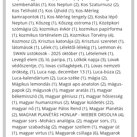
szembenállás (1)
,
Kos Neptun (2)
,
Kos Szaturnusz (2)
,
Kos Telihold (1)
,
Kos Újhold (1)
,
Kos-Mérleg
kamrapontok (1)
,
Kos-Mérleg tengely (2)
,
Kosba lépő
Neptun (1)
,
Kőszeg (1)
,
Kőszeg ostroma (1)
,
Középkori
szómágia (2)
,
kozmikus évkör (1)
,
kozmikus papírforma
(1)
,
kozmikus történelem (2)
,
Kozmikus Törvény (4)
,
Kozmosz (2)
,
Krisztus katonája (2)
,
Krisztusi szeretet (1)
,
látomások (1)
,
Lélek (1)
,
Lélektől-lélekig (1)
,
Lemmon és
SWAN üstökösök - 2025 október (1)
,
Lételemek (1)
,
Levegő elem (3)
,
ló, paripa, (1)
,
Lölkök napja (3)
,
Lovak
védőszentje, (1)
,
lovas csillagképek, (1)
,
Lovas nemzeti
örökség, (1)
,
Luca nap, december 13 (1)
,
Luca-búza (2)
,
Luca-kalendárium (2)
,
Luca-széke (1)
,
mágia (2)
,
Mágikus lemondás (1)
,
Magoi apo anatolon (2)
,
mágus-
papok (2)
,
mágusok (1)
,
magyar aratás (1)
,
magyar
békemisszió (3)
,
magyar géniusz (1)
,
magyar hősiesség
(1)
,
magyar humanizmus (2)
,
Magyar küldetés (22)
,
magyar nő (1)
,
Magyar Pálos Rend (1)
,
Magyar Planétás
(2)
,
MAGYAR PLANÉTÁS HONLAP - WIEBER ORSOLYA (4)
,
magyar sors -Mohács analógia, (2)
,
magyar sors, (1)
,
magyar szabadság (2)
,
magyar szellem (1)
,
magyar út
(1)
,
magyar virtus (1)
,
Magyarok csillaga (6)
,
Magyarok