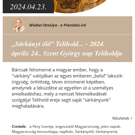
2024.04.23.
Wieber Orsolya - a Planétás-író
„Sárkányt ölő” Telihold... - 2024.
április 24., Szent György nap Teliholdja
Bárcsak felismerné a magyar ember, hogy a
"sárkány" valójában az egyes emberen „belül” lakozik:
irigység, önhittség, téves önismeret képében,
amelynek a leküzdése az egyetlen út a személyes
emelkedéshez, mely a nemzet felemelkedését
szolgálja! Telihold ereje segít saját "sárkányunk"
meghaladására.
Részletek
Címkék:
a Fény Szentje
,
engesztelő Magyarország
,
jeles napok
,
Magyarország horoszkópja
,
napfivér
,
Sárkányölő
,
Sárkányrend
,