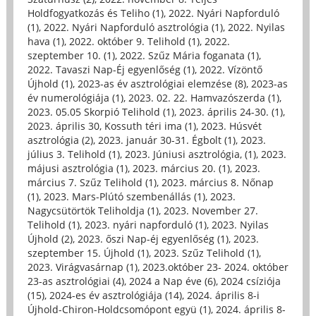
Holdfogyatkozás és Teliho (1)
,
2022. Nyári Napforduló
(1)
,
2022. Nyári Napforduló asztrológia (1)
,
2022. Nyilas
hava (1)
,
2022. október 9. Telihold (1)
,
2022.
szeptember 10. (1)
,
2022. Szűz Mária foganata (1)
,
2022. Tavaszi Nap-Éj egyenlőség (1)
,
2022. Vízöntő
Újhold (1)
,
2023-as év asztrológiai elemzése (8)
,
2023-as
év numerológiája (1)
,
2023. 02. 22. Hamvazószerda (1)
,
2023. 05.05 Skorpió Telihold (1)
,
2023. április 24-30. (1)
,
2023. április 30, Kossuth téri ima (1)
,
2023. Húsvét
asztrológia (2)
,
2023. január 30-31. Égbolt (1)
,
2023.
július 3. Telihold (1)
,
2023. Júniusi asztrológia, (1)
,
2023.
májusi asztrológia (1)
,
2023. március 20. (1)
,
2023.
március 7. Szűz Telihold (1)
,
2023. március 8. Nőnap
(1)
,
2023. Mars-Plútó szembenállás (1)
,
2023.
Nagycsütörtök Teliholdja (1)
,
2023. November 27.
Telihold (1)
,
2023. nyári napforduló (1)
,
2023. Nyilas
Újhold (2)
,
2023. őszi Nap-éj egyenlőség (1)
,
2023.
szeptember 15. Újhold (1)
,
2023. Szűz Telihold (1)
,
2023. Virágvasárnap (1)
,
2023.október 23- 2024. október
23-as asztrológiai (4)
,
2024 a Nap éve (6)
,
2024 csíziója
(15)
,
2024-es év asztrológiája (14)
,
2024. április 8-i
Újhold-Chiron-Holdcsomópont együ (1)
,
2024. április 8-