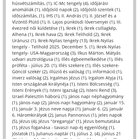
húsvétszámítás, (1)
,
IC-Mc tengely (4)
,
időjárási
anomáliák (1)
,
időjósló napok (2)
,
időjósló szentek (1)
,
időszámítás, (1)
,
IHS (1)
,
II. András (1)
,
II. József és a
Vízöntő Plútó (1)
,
II. Lajos pünkösdi lóversenyei (1)
,
III.
évezred női küldetése (1)
,
Ikrek (1)
,
Ikrek csillagkép,
Alhena (1)
,
Ikrek hava (2)
,
Ikrek Telihold (2)
,
Ikrek
Uránusz (1)
,
Ikrek-Nyilas tengely (13)
,
Ikrek-Nyilas
tengely - Telihold 2025. December 5. (1)
,
Ikrek-Nyilas
tengely- USA-Magyarország (3)
,
Ilkus Márton, Mátyás
udvari asztrológusa (1)
,
Illés égbeemelkedése (1)
,
Illés
próféta - július 20. (1)
,
Illés szekere (1)
,
Illés szekere-
Göncöl szekér (2)
,
illúzió és valóság (1)
,
információ (1)
,
inverz valóság (2)
,
Irgalmas Jézus (1)
,
Irgalom Atyja (1)
,
Isten országának királynéja (1)
,
Isteni Bölcsesség (1)
,
Isteni Erények (1)
,
Isteni Igazság (2)
,
Isteni Rend (3)
,
Izrael-Palesztín háború (1)
,
János napi néphagyomány
(1)
,
János-nap (2)
,
János-napi hagyomány (2)
,
január 15.
(1)
,
Január 3. Jézus neve napja (1)
,
Január 6. (2)
,
január
6. Háromkirályok (2)
,
Janus Pannonius (1)
,
jeles napok
(5)
,
Jézus (4)
,
Jézus "öreganyja" (1)
,
Jézus bemutatása
(1)
,
Jézus foganása - tavaszi nap-éj egyenlőség (1)
,
Jóslatok (1)
,
Julianus-naptár (1)
,
július 2. (4)
,
június 21