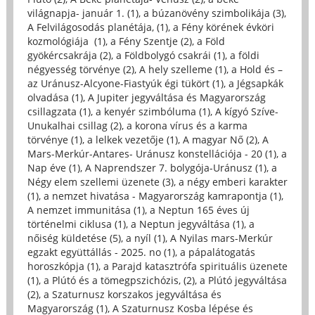
világnapja- január 1. (1)
,
a búzanövény szimbolikája (3)
,
A Felvilágosodás planétája, (1)
,
a Fény körének évköri
kozmológiája (1)
,
a Fény Szentje (2)
,
a Föld
gyökércsakrája (2)
,
a Földbolygó csakrái (1)
,
a földi
négyesség törvénye (2)
,
A hely szelleme (1)
,
a Hold és –
az Uránusz-Alcyone-Fiastyúk égi tükört (1)
,
a Jégsapkák
olvadása (1)
,
A Jupiter jegyváltása és Magyarország
csillagzata (1)
,
a kenyér szimbóluma (1)
,
A kígyó Szíve-
Unukalhai csillag (2)
,
a korona vírus és a karma
törvénye (1)
,
a lelkek vezetője (1)
,
A magyar Nő (2)
,
A
Mars-Merkúr-Antares- Uránusz konstellációja - 20 (1)
,
a
Nap éve (1)
,
A Naprendszer 7. bolygója-Uránusz (1)
,
a
Négy elem szellemi üzenete (3)
,
a négy emberi karakter
(1)
,
a nemzet hivatása - Magyarország kamrapontja (1)
,
A nemzet immunitása (1)
,
a Neptun 165 éves új
történelmi ciklusa (1)
,
a Neptun jegyváltása (1)
,
a
nőiség küldetése (5)
,
a nyíl (1)
,
A Nyilas mars-Merkúr
egzakt együttállás - 2025. no (1)
,
a pápalátogatás
horoszkópja (1)
,
a Parajd katasztrófa spirituális üzenete
(1)
,
a Plútó és a tömegpszichózis, (2)
,
a Plútó jegyváltása
(2)
,
a Szaturnusz korszakos jegyváltása és
Magyarország (1)
,
A Szaturnusz Kosba lépése és