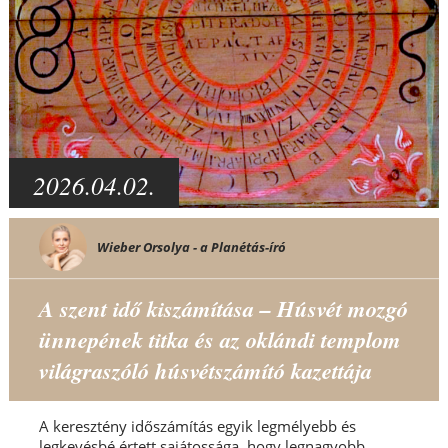
2026.04.02.
Wieber Orsolya - a Planétás-író
A szent idő kiszámítása – Húsvét mozgó
ünnepének titka és az oklándi templom
világraszóló húsvétszámító kazettája
A keresztény időszámítás egyik legmélyebb és
legkevésbé értett sajátossága, hogy legnagyobb