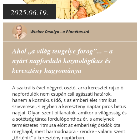
2025.06.19.
Wieber Orsolya - a Planétás-író
Ahol „a világ tengelye forog”... – a
nyári napforduló kozmológikus és
keresztény hagyománya
A szakrális évet négyrét osztó, arra keresztet rajzoló
napfordulók nem csupán csillagászati határok,
hanem a kozmikus idő, s az emberi élet ritmikus
szívverései, s egyben a keresztény naptár piros betűs
napjai. Olyan szent pillanatok, amikor a világosság és
a sötétség tánca fordulóponthoz ér, s amelynek
természetes ritmusa előtt az emberiség ősidők óta
meghajol, mert harmadnapra - rendre - valami szent
„történik” a keresztény naptárban...