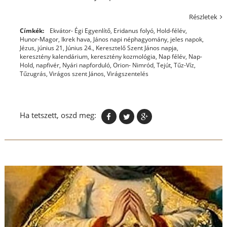
Részletek
Címkék:
Ekvátor- Égi Egyenlítő
,
Eridanus folyó
,
Hold-félév
,
Hunor-Magor
,
Ikrek hava
,
János napi néphagyomány
,
jeles napok
,
Jézus
,
június 21
,
Június 24.
,
Keresztelő Szent János napja
,
keresztény kalendárium
,
keresztény kozmológia
,
Nap félév
,
Nap-
Hold
,
napfivér
,
Nyári napforduló
,
Orion- Nimród
,
Tejút
,
Tűz-Víz
,
Tűzugrás
,
Virágos szent János
,
Virágszentelés
Ha tetszett, oszd meg: