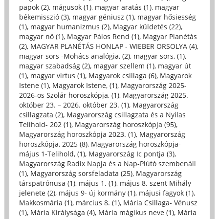
papok (2)
,
mágusok (1)
,
magyar aratás (1)
,
magyar
békemisszió (3)
,
magyar géniusz (1)
,
magyar hősiesség
(1)
,
magyar humanizmus (2)
,
Magyar küldetés (22)
,
magyar nő (1)
,
Magyar Pálos Rend (1)
,
Magyar Planétás
(2)
,
MAGYAR PLANÉTÁS HONLAP - WIEBER ORSOLYA (4)
,
magyar sors -Mohács analógia, (2)
,
magyar sors, (1)
,
magyar szabadság (2)
,
magyar szellem (1)
,
magyar út
(1)
,
magyar virtus (1)
,
Magyarok csillaga (6)
,
Magyarok
Istene (1)
,
Magyarok Istene, (1)
,
Magyarország 2025-
2026-os Szolár horoszkópja, (1)
,
Magyarország 2025.
október 23. – 2026. október 23. (1)
,
Magyarország
csillagzata (2)
,
Magyarország csillagzata és a Nyilas
Telihold- 202 (1)
,
Magyarország horoszkópja (95)
,
Magyarország horoszkópja 2023. (1)
,
Magyarország
horoszkópja, 2025 (8)
,
Magyarország horoszkópja-
május 1-Telihold, (1)
,
Magyarország Ic pontja (3)
,
Magyarország Radix Napja és a Nap-Plútó szembenáll
(1)
,
Magyarország sorsfeladata (25)
,
Magyarország
társpatrónusa (1)
,
május 1. (1)
,
május 8. szent Mihály
jelenete (2)
,
május 9- új kormány (1)
,
májusi fagyok (1)
,
Makkosmária (1)
,
március 8. (1)
,
Mária Csillaga- Vénusz
(1)
,
Mária Királysága (4)
,
Mária mágikus neve (1)
,
Mária