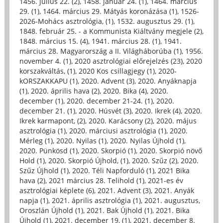
1456. július 22. (2)
,
1458. január 24. (1)
,
1464. március
29. (1)
,
1464. március 29. Mátyás koronázása (1)
,
1526-
2026-Mohács asztrológia, (1)
,
1532. augusztus 29. (1)
,
1848. február 25. - a Kommunista Kiáltvány megjele (2)
,
1848. március 15. (4)
,
1941. március 28. (1)
,
1941.
március 28. Magyarország a II. Világháborúba (1)
,
1956.
november 4. (1)
,
2020 asztrológiai előrejelzés (23)
,
2020
korszakváltás, (1)
,
2020 Kos csillagjegy (1)
,
2020-
kORSZAKKAPU (1)
,
2020. Advent (3)
,
2020. Anyáknapja
(1)
,
2020. április hava (2)
,
2020. Bika (4)
,
2020.
december (1)
,
2020. december 21-24. (1)
,
2020.
december 21. (1)
,
2020. Húsvét (3)
,
2020. Ikrek (4)
,
2020.
Ikrek karmapont, (2)
,
2020. Karácsony (2)
,
2020. május
asztrológia (1)
,
2020. márciusi asztrológia (1)
,
2020.
Mérleg (1)
,
2020. Nyilas (1)
,
2020. Nyilas Újhold (1)
,
2020. Pünkösd (1)
,
2020. Skorpió (1)
,
2020. Skorpió növő
Hold (1)
,
2020. Skorpió Újhold, (1)
,
2020. Szűz (2)
,
2020.
Szűz Újhold (1)
,
2020. Téli Napforduló (1)
,
2021 Bika
hava (2)
,
2021 március 28. Telihold (1)
,
2021-es év
asztrológiai képlete (6)
,
2021. Advent (3)
,
2021. Anyák
napja (1)
,
2021. április asztrológia (1)
,
2021. augusztus,
Oroszlán Újhold (1)
,
2021. Bak Újhold (1)
,
2021. Bika
Újhold (1)
,
2021. december 19, (1)
,
2021. december 8.