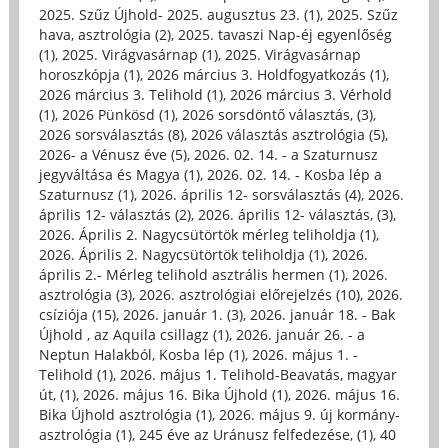
2025. Szűz Újhold- 2025. augusztus 23. (1)
,
2025. Szűz
hava, asztrológia (2)
,
2025. tavaszi Nap-éj egyenlőség
(1)
,
2025. Virágvasárnap (1)
,
2025. Virágvasárnap
horoszkópja (1)
,
2026 március 3. Holdfogyatkozás (1)
,
2026 március 3. Telihold (1)
,
2026 március 3. Vérhold
(1)
,
2026 Pünkösd (1)
,
2026 sorsdöntő választás, (3)
,
2026 sorsválasztás (8)
,
2026 választás asztrológia (5)
,
2026- a Vénusz éve (5)
,
2026. 02. 14. - a Szaturnusz
jegyváltása és Magya (1)
,
2026. 02. 14. - Kosba lép a
Szaturnusz (1)
,
2026. április 12- sorsválasztás (4)
,
2026.
április 12- választás (2)
,
2026. április 12- választás, (3)
,
2026. Április 2. Nagycsütörtök mérleg teliholdja (1)
,
2026. Április 2. Nagycsütörtök teliholdja (1)
,
2026.
április 2.- Mérleg telihold asztrális hermen (1)
,
2026.
asztrológia (3)
,
2026. asztrológiai előrejelzés (10)
,
2026.
csíziója (15)
,
2026. január 1. (3)
,
2026. január 18. - Bak
Újhold , az Aquila csillagz (1)
,
2026. január 26. - a
Neptun Halakból, Kosba lép (1)
,
2026. május 1. -
Telihold (1)
,
2026. május 1. Telihold-Beavatás, magyar
út, (1)
,
2026. május 16. Bika Újhold (1)
,
2026. május 16.
Bika Újhold asztrológia (1)
,
2026. május 9. új kormány-
asztrológia (1)
,
245 éve az Uránusz felfedezése, (1)
,
40