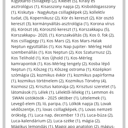
Kígyótartó csillagkép (2)
,
Kikelet (5)
,
Király és
asztrológus (1)
,
Kisasszony napja (2)
,
Kisboldogasszony
(1)
,
Kiskutya - Nagykutya csillagképek (2)
,
kollektív
tudat, (3)
,
Kopernikusz (2)
,
Kör és kereszt (2)
,
Kör osztó
kereszt (3)
,
kormányváltás-asztrológia (1)
,
Korona vírus
(6)
,
Köröszt (4)
,
Körosztó kereszt (1)
,
Korszakkapu (5)
,
Korszakkapu- 2020, (1)
,
Korszakváltás (3)
,
Kos 0. fok (2)
,
Kos csillagjegy (1)
,
Kos Mars (2)
,
Kos Mars-Halak
Neptun együttállás (1)
,
Kos Nap-Jupiter- Mérleg Hold
szembenállás (1)
,
Kos Neptun (2)
,
Kos Szaturnusz (2)
,
Kos Telihold (1)
,
Kos Újhold (1)
,
Kos-Mérleg
kamrapontok (1)
,
Kos-Mérleg tengely (2)
,
Kosba lépő
Neptun (1)
,
Kőszeg (1)
,
Kőszeg ostroma (1)
,
Középkori
szómágia (2)
,
kozmikus évkör (1)
,
kozmikus papírforma
(1)
,
kozmikus történelem (2)
,
Kozmikus Törvény (4)
,
Kozmosz (2)
,
Krisztus katonája (2)
,
Krisztusi szeretet (1)
,
látomások (1)
,
Lélek (1)
,
Lélektől-lélekig (1)
,
Lemmon és
SWAN üstökösök - 2025 október (1)
,
Lételemek (1)
,
Levegő elem (3)
,
ló, paripa, (1)
,
Lölkök napja (3)
,
Lovak
védőszentje, (1)
,
lovas csillagképek, (1)
,
Lovas nemzeti
örökség, (1)
,
Luca nap, december 13 (1)
,
Luca-búza (2)
,
Luca-kalendárium (2)
,
Luca-széke (1)
,
mágia (2)
,
Mágikus lemondás (1)
,
Magoi apo anatolon (2)
,
mágus-