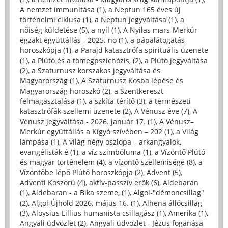
A nemzet immunitása (1)
,
a Neptun 165 éves új
történelmi ciklusa (1)
,
a Neptun jegyváltása (1)
,
a
nőiség küldetése (5)
,
a nyíl (1)
,
A Nyilas mars-Merkúr
egzakt együttállás - 2025. no (1)
,
a pápalátogatás
horoszkópja (1)
,
a Parajd katasztrófa spirituális üzenete
(1)
,
a Plútó és a tömegpszichózis, (2)
,
a Plútó jegyváltása
(2)
,
a Szaturnusz korszakos jegyváltása és
Magyarország (1)
,
A Szaturnusz Kosba lépése és
Magyarország horoszkó (2)
,
a Szentkereszt
felmagasztalása (1)
,
a szkíta-térítő (3)
,
a természeti
katasztrófák szellemi üzenete (2)
,
A Vénusz éve (7)
,
A
Vénusz jegyváltása - 2026. január 17. (1)
,
A Vénusz–
Merkúr együttállás a Kígyó szívében – 202 (1)
,
a Világ
lámpása (1)
,
A világ négy oszlopa – arkangyalok,
evangélisták é (1)
,
a víz szimbóluma (1)
,
a Vízöntő Plútó
és magyar történelem (4)
,
a vízöntő szellemisége (8)
,
a
Vízöntőbe lépő Plútó horoszkópja (2)
,
Advent (5)
,
Adventi Koszorú (4)
,
aktív-passzív erők (6)
,
Aldebaran
(1)
,
Aldebaran - a Bika szeme, (1)
,
Algol-"démoncsillag"
(2)
,
Algol-Újhold 2026. május 16. (1)
,
Alhena állócsillag
(3)
,
Aloysius Lillius humanista csillagász (1)
,
Amerika (1)
,
Angyali üdvözlet (2)
,
Angyali üdvözlet - Jézus foganása