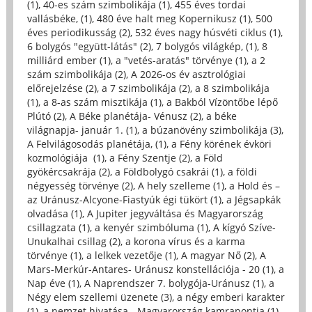
(1)
,
40-es szám szimbolikája (1)
,
455 éves tordai
vallásbéke, (1)
,
480 éve halt meg Kopernikusz (1)
,
500
éves periodikusság (2)
,
532 éves nagy húsvéti ciklus (1)
,
6 bolygós "együtt-látás" (2)
,
7 bolygós világkép, (1)
,
8
milliárd ember (1)
,
a "vetés-aratás" törvénye (1)
,
a 2
szám szimbolikája (2)
,
A 2026-os év asztrológiai
előrejelzése (2)
,
a 7 szimbolikája (2)
,
a 8 szimbolikája
(1)
,
a 8-as szám misztikája (1)
,
a Bakból Vízöntőbe lépő
Plútó (2)
,
A Béke planétája- Vénusz (2)
,
a béke
világnapja- január 1. (1)
,
a búzanövény szimbolikája (3)
,
A Felvilágosodás planétája, (1)
,
a Fény körének évköri
kozmológiája (1)
,
a Fény Szentje (2)
,
a Föld
gyökércsakrája (2)
,
a Földbolygó csakrái (1)
,
a földi
négyesség törvénye (2)
,
A hely szelleme (1)
,
a Hold és –
az Uránusz-Alcyone-Fiastyúk égi tükört (1)
,
a Jégsapkák
olvadása (1)
,
A Jupiter jegyváltása és Magyarország
csillagzata (1)
,
a kenyér szimbóluma (1)
,
A kígyó Szíve-
Unukalhai csillag (2)
,
a korona vírus és a karma
törvénye (1)
,
a lelkek vezetője (1)
,
A magyar Nő (2)
,
A
Mars-Merkúr-Antares- Uránusz konstellációja - 20 (1)
,
a
Nap éve (1)
,
A Naprendszer 7. bolygója-Uránusz (1)
,
a
Négy elem szellemi üzenete (3)
,
a négy emberi karakter
(1)
,
a nemzet hivatása - Magyarország kamrapontja (1)
,