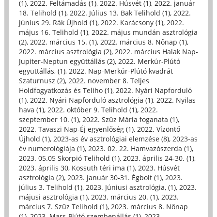
(1)
,
2022. Feltámadás (1)
,
2022. Húsvét (1)
,
2022. január
18. Telihold (1)
,
2022. Július 13. Bak Telihold (1)
,
2022.
június 29. Rák Újhold (1)
,
2022. Karácsony (1)
,
2022.
május 16. Telihold (1)
,
2022. május mundán asztrológia
(2)
,
2022. március 15. (1)
,
2022. március 8. Nőnap (1)
,
2022. március asztrológia (2)
,
2022. március Halak Nap-
Jupiter-Neptun együttállás (2)
,
2022. Merkúr-Plútó
együttállás, (1)
,
2022. Nap-Merkúr-Plútó kvadrát
Szaturnusz (2)
,
2022. november 8. Teljes
Holdfogyatkozás és Teliho (1)
,
2022. Nyári Napforduló
(1)
,
2022. Nyári Napforduló asztrológia (1)
,
2022. Nyilas
hava (1)
,
2022. október 9. Telihold (1)
,
2022.
szeptember 10. (1)
,
2022. Szűz Mária foganata (1)
,
2022. Tavaszi Nap-Éj egyenlőség (1)
,
2022. Vízöntő
Újhold (1)
,
2023-as év asztrológiai elemzése (8)
,
2023-as
év numerológiája (1)
,
2023. 02. 22. Hamvazószerda (1)
,
2023. 05.05 Skorpió Telihold (1)
,
2023. április 24-30. (1)
,
2023. április 30, Kossuth téri ima (1)
,
2023. Húsvét
asztrológia (2)
,
2023. január 30-31. Égbolt (1)
,
2023.
július 3. Telihold (1)
,
2023. Júniusi asztrológia, (1)
,
2023.
májusi asztrológia (1)
,
2023. március 20. (1)
,
2023.
március 7. Szűz Telihold (1)
,
2023. március 8. Nőnap
(1)
,
2023. Mars-Plútó szembenállás (1)
,
2023.