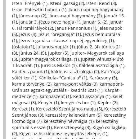
Isteni Erények (1)
,
Isteni Igazság (2)
,
Isteni Rend (3)
,
Izrael-Palesztín háború (1)
,
János napi néphagyomány
(1)
,
János-nap (2)
,
János-napi hagyomány (2)
,
január 15.
(1)
,
Január 3. Jézus neve napja (1)
,
Január 6. (2)
,
január
6. Háromkirályok (2)
,
Janus Pannonius (1)
,
jeles napok
(5)
,
Jézus (4)
,
Jézus "öreganyja" (1)
,
Jézus bemutatása
(1)
,
Jézus foganása - tavaszi nap-éj egyenlőség (1)
,
Jóslatok (1)
,
Julianus-naptár (1)
,
július 2. (4)
,
június 21
(3)
,
Június 24. (5)
,
Jupiter (5)
,
Jupiter- Magyarok csillaga
(5)
,
Jupiter-magyarok csillaga, (1)
,
Jupiter-Vénusz-Plútó
T-kvadrát, (1)
,
Jurisics Miklós (1)
,
Káldeai asztrológia (1)
,
Káldeus papok (1)
,
káldeusi-asztrológia (2)
,
Kali Yuga
sötét kor (1)
,
Kánikula- "Canicula" (1)
,
Karácsony (3)
,
karma törvénye, (2)
,
karma-pont váltás (3)
,
karmapont-
Uránusz egzakt együttálás - kvadrát Szat (1)
,
Kárpát-
medence (1)
,
katonaszent (1)
,
Kedd asszonya (1)
,
kelet
mágusai (3)
,
Kenyér (1)
,
kenyér és bor (1)
,
Kepler (2)
,
Kereszt (1)
,
Keresztelő Szent János napja (5)
,
Keresztelő
Szent János, (3)
,
keresztény kalendárium (5)
,
keresztény
kozmológia (7)
,
keresztény névmágia (1)
,
keresztény
spirituális esszé (1)
,
Kereszténység (3)
,
Kígyó csillagkép,
(2)
,
Kígyó, az Aszklépioszi gyógyítás jelképe, (1)
,