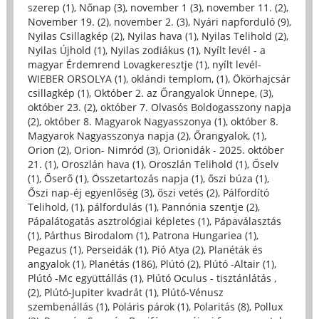
szerep (1)
,
Nőnap (3)
,
november 1 (3)
,
november 11. (2)
,
November 19. (2)
,
november 2. (3)
,
Nyári napforduló (9)
,
Nyilas Csillagkép (2)
,
Nyilas hava (1)
,
Nyilas Telihold (2)
,
Nyilas Újhold (1)
,
Nyilas zodiákus (1)
,
Nyílt levél - a
magyar Érdemrend Lovagkeresztje (1)
,
nyílt levél-
WIEBER ORSOLYA (1)
,
oklándi templom, (1)
,
Ökörhajcsár
csillagkép (1)
,
Október 2. az Őrangyalok Ünnepe, (3)
,
október 23. (2)
,
október 7. Olvasós Boldogasszony napja
(2)
,
október 8. Magyarok Nagyasszonya (1)
,
október 8.
Magyarok Nagyasszonya napja (2)
,
Őrangyalok, (1)
,
Orion (2)
,
Orion- Nimród (3)
,
Orionidák - 2025. október
21. (1)
,
Oroszlán hava (1)
,
Oroszlán Telihold (1)
,
Őselv
(1)
,
Őserő (1)
,
Összetartozás napja (1)
,
őszi búza (1)
,
Őszi nap-éj egyenlőség (3)
,
őszi vetés (2)
,
Pálfordító
Telihold, (1)
,
pálfordulás (1)
,
Pannónia szentje (2)
,
Pápalátogatás asztrológiai képletes (1)
,
Pápaválasztás
(1)
,
Párthus Birodalom (1)
,
Patrona Hungariea (1)
,
Pegazus (1)
,
Perseidák (1)
,
Pió Atya (2)
,
Planéták és
angyalok (1)
,
Planétás (186)
,
Plútó (2)
,
Plútó -Altair (1)
,
Plútó -Mc együttállás (1)
,
Plútó Oculus - tisztánlátás ,
(2)
,
Plútó-Jupiter kvadrát (1)
,
Plútó-Vénusz
szembenállás (1)
,
Poláris párok (1)
,
Polaritás (8)
,
Pollux