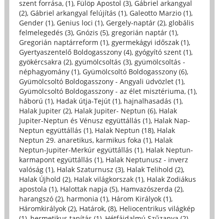
szent forrása, (1)
,
Fülöp Apostol (3)
,
Gábriel arkangyal
(2)
,
Gábriel arkangyal felújítás (1)
,
Galeotto Marzio (1)
,
Gender (1)
,
Genius loci (1)
,
Gergely-naptár (2)
,
globális
felmelegedés (3)
,
Gnózis (5)
,
gregorián naptár (1)
,
Gregorián naptárreform (1)
,
gyermekágyi időszak (1)
,
Gyertyaszentelő Boldogasszony (4)
,
gyógyító szent (1)
,
gyökércsakra (2)
,
gyümölcsoltás (3)
,
gyümölcsoltás -
néphagyomány (1)
,
Gyümölcsoltó Boldogasszony (6)
,
Gyümölcsoltó Boldogasszony - Angyali üdvözlet (1)
,
Gyümölcsoltó Boldogasszony - az élet misztériuma, (1)
,
háború (1)
,
Hadak útja-Tejút (1)
,
hajnalhasadás (1)
,
Halak Jupiter (2)
,
Halak Jupiter- Neptun (6)
,
Halak
Jupiter-Neptun és Vénusz együttállás (1)
,
Halak Nap-
Neptun együttállás (1)
,
Halak Neptun (18)
,
Halak
Neptun 29. anaretikus, karmikus foka (1)
,
Halak
Neptun-Jupiter-Merkúr együttállás (1)
,
Halak Neptun-
karmapont együttállás (1)
,
Halak Neptunusz - inverz
valóság (1)
,
Halak Szaturnusz (3)
,
Halak Telihold (2)
,
Halak Újhold (2)
,
Halak világkorszak (1)
,
Halak Zodiákus
apostola (1)
,
Halottak napja (5)
,
Hamvazószerda (2)
,
harangszó (2)
,
harmonia (1)
,
Három Királyok (1)
,
Háromkirályok (2)
,
Határok, (8)
,
Heliocentrikus világkép
(1)
,
hermetikus tanítás (1)
,
Hétfájdalmú Szűzanya (2)
,