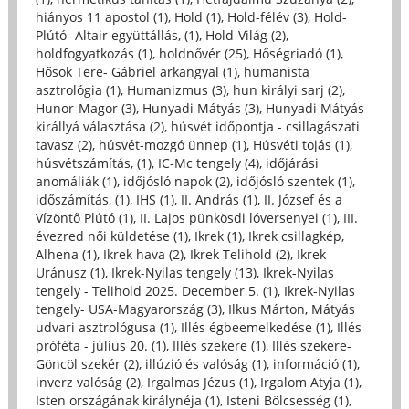
hiányos 11 apostol (1)
,
Hold (1)
,
Hold-félév (3)
,
Hold-
Plútó- Altair együttállás, (1)
,
Hold-Világ (2)
,
holdfogyatkozás (1)
,
holdnővér (25)
,
Hőségriadó (1)
,
Hősök Tere- Gábriel arkangyal (1)
,
humanista
asztrológia (1)
,
Humanizmus (3)
,
hun királyi sarj (2)
,
Hunor-Magor (3)
,
Hunyadi Mátyás (3)
,
Hunyadi Mátyás
királlyá választása (2)
,
húsvét időpontja - csillagászati
tavasz (2)
,
húsvét-mozgó ünnep (1)
,
Húsvéti tojás (1)
,
húsvétszámítás, (1)
,
IC-Mc tengely (4)
,
időjárási
anomáliák (1)
,
időjósló napok (2)
,
időjósló szentek (1)
,
időszámítás, (1)
,
IHS (1)
,
II. András (1)
,
II. József és a
Vízöntő Plútó (1)
,
II. Lajos pünkösdi lóversenyei (1)
,
III.
évezred női küldetése (1)
,
Ikrek (1)
,
Ikrek csillagkép,
Alhena (1)
,
Ikrek hava (2)
,
Ikrek Telihold (2)
,
Ikrek
Uránusz (1)
,
Ikrek-Nyilas tengely (13)
,
Ikrek-Nyilas
tengely - Telihold 2025. December 5. (1)
,
Ikrek-Nyilas
tengely- USA-Magyarország (3)
,
Ilkus Márton, Mátyás
udvari asztrológusa (1)
,
Illés égbeemelkedése (1)
,
Illés
próféta - július 20. (1)
,
Illés szekere (1)
,
Illés szekere-
Göncöl szekér (2)
,
illúzió és valóság (1)
,
információ (1)
,
inverz valóság (2)
,
Irgalmas Jézus (1)
,
Irgalom Atyja (1)
,
Isten országának királynéja (1)
,
Isteni Bölcsesség (1)
,