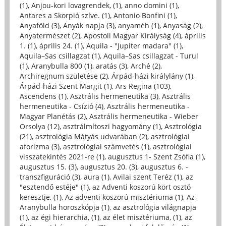
(1)
,
Anjou-kori lovagrendek, (1)
,
anno domini (1)
,
Antares a Skorpió szíve. (1)
,
Antonio Bonfini (1)
,
Anyaföld (3)
,
Anyák napja (3)
,
anyaméh (1)
,
Anyaság (2)
,
Anyatermészet (2)
,
Apostoli Magyar Királyság (4)
,
április
1. (1)
,
április 24. (1)
,
Aquila - "Jupiter madara" (1)
,
Aquila–Sas csillagzat (1)
,
Aquila–Sas csillagzat - Turul
(1)
,
Aranybulla 800 (1)
,
aratás (3)
,
Arché (2)
,
Archiregnum születése (2)
,
Árpád-házi királylány (1)
,
Árpád-házi Szent Margit (1)
,
Ars Regina (103)
,
Ascendens (1)
,
Asztrális hermeneutika (3)
,
Asztrális
hermeneutika - Csízió (4)
,
Asztrális hermeneutika -
Magyar Planétás (2)
,
Asztrális hermeneutika - Wieber
Orsolya (12)
,
asztrálmítoszi hagyomány (1)
,
Asztrológia
(21)
,
asztrológia Mátyás udvarában (2)
,
asztrológiai
aforizma (3)
,
asztrológiai számvetés (1)
,
asztrológiai
visszatekintés 2021-re (1)
,
augusztus 1- Szent Zsófia (1)
,
augusztus 15. (3)
,
augusztus 20. (3)
,
augusztus 6. -
transzfiguráció (3)
,
aura (1)
,
Avilai szent Teréz (1)
,
az
"esztendő estéje" (1)
,
az Adventi koszorú kört osztó
keresztje, (1)
,
Az adventi koszorú misztériuma (1)
,
Az
Aranybulla horoszkópja (1)
,
az asztrológia világnapja
(1)
,
az égi hierarchia, (1)
,
az élet misztériuma, (1)
,
az