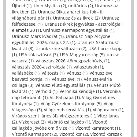
Újhold (1)
,
Unio Mystica (2)
,
unitárius (2)
,
Uránusz az
Ikrekben (2)
,
Uránusz Bika, anaretikus fok - II.
világháború pár (1)
,
Uránusz és az Ikrek, (2)
,
Uránusz
felfedezése, (1)
,
Uránusz Ikrek jegyváltás - asztrológiai
elemzés 20 (1)
,
Uránusz-Karmapont együttállás (1)
,
Uránusz-Mars kvadrát (1)
,
Uránusz-Nap-Alcyone
együttállás- 2026. május 22. (1)
,
Uránusz-Szaturnusz
kvadrát (3)
,
Urunk színe változása (2)
,
USA horoszkópja
(1)
,
USA választások (3)
,
USA-Magyarország (5)
,
utolsó
vacsora (1)
,
választás 2026 -tömegpszichózis, (1)
,
választás 2026-asztrológia (1)
,
választások (1)
,
vallásbéke (1)
,
Változás (1)
,
Vénusz (1)
,
Vénusz éve
beavató pontja, (1)
,
Vénusz éve, (1)
,
Vénusz-Mária
csillaga (3)
,
Vénusz-Plútó együttállás (1)
,
Vénusz-Plútó
kvadrát (1)
,
Vérhold (1)
,
Veronika kendője (1)
,
Veronika
nap február 4. (1)
,
VI. Pál pápa (1)
,
Világ Győzelmes
Királynéja (1)
,
Világ Győzelmes Királynője (5)
,
Világ
Világossága (3)
,
világrendszerváltás, (1)
,
világuralom (1)
,
Virágos szent János (4)
,
Virágszentelés (1)
,
Vitéz János
(2)
,
Vízkereszt (2)
,
Vízöntő csillagkép (1)
,
Vízöntő
csillagkép jövőbe ömlő vize (1)
,
vízöntő kamrapont (1)
,
Vízöntő Karmapont (2)
,
Vizöntő kor (2)
,
Vízöntő korszak