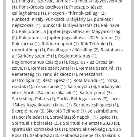
(2)
,
Pongrác, Szervác, Bonifác - a májusi fagyosszentek
(1)
,
Pons-Brooks üstökös (1)
,
Praesepe- Jászol
csillaghalmaz (1)
,
Procyon - "hírnök-csillag" (2)
,
Pünkösdi Király, Pünkösdi Királylány (2)
,
pünkösdi
népszokás, (1)
,
pünkösdi-királyválasztás (1)
,
Rák hava
(2)
,
Rák Jupiter, a Jupiter jegyváltása és Magyarország
(2)
,
Rák Jupiter, a Jupiter jegyváltása,- 2025. június (1)
,
Rák karma (1)
,
Rák karmapont (1)
,
Rák Telihold (1)
,
rámutatónap (1)
,
Rasalhague állócsillag (2)
,
Rastaban –
a "Sárkány szeme" (1)
,
Regiomontanus (1)
,
Regiomontanus Csíziója (1)
,
Regulus - az Oroszlán
szíve, (1)
,
Remete szent Antal (1)
,
Remete Szent Pál (1)
,
Remeteség (1)
,
rend és káosz (1)
,
reneszánsz
asztrológia (2)
,
Rész-Egész (1)
,
Rota Mundi, (1)
,
rózsa-
csodák (1)
,
rózsacsodák (1)
,
Sárkányölő (3)
,
Sárkányölő
vitéz, Április 24. népszokások (1)
,
Sárkányrend (3)
,
Sarkcsillag-Polaris (1)
,
Sarlós Boldogasszony (7)
,
saros
154-es fogyatkozási ciklus, (1)
,
Serpens csillagkép (1)
,
Skorpió hava (3)
,
Skorpió Telihold (1)
,
só szimbóluma
(1)
,
sorsfeladat (1)
,
Sorsválasztó napok , (1)
,
Spica (1)
,
Spirituális bölcselet (23)
,
Spirituális elemzés 2020 (8)
,
spirituális korszakváltás (1)
,
spirituális Nőiség (2)
,
Sub
Rosa (1)
,
Szabadság (4)
,
szabadság népe (1)
,
Szakrális