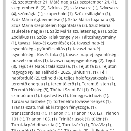
(2)
,
szeptember 21. Máté napja (2)
,
szeptember 24. (1)
,
szeptember 8. (2)
,
Szíriusz (2)
,
szív csakra (1)
,
Szívcsakra
(4)
,
szómágia (1)
,
szuperhold (1)
,
Szűz csillagkép (1)
,
Szűz Mária égbeemelése (1)
,
Szűz Mária foganata (3)
,
Szűz Mária szeplőtelen fogantatása (2)
,
Szűz Mária
születése napja (1)
,
Szűz Mária születésnapja (1)
,
Szűz
Zodiákus (1)
,
Szűz-Halak tengely (4)
,
Táltoshagyomány
(1)
,
tavaszi Nap-éj egyenlőség (6)
,
tavaszi nap-éj
egyenlőség - gyümölcsoltás (1)
,
tavaszi nap-éj
egyenlőség - Kos 0. foka (1)
,
tavaszi nap-éj egyenlőség -
húsvétszámítás (1)
,
tavaszi napéjegyenlőség (2)
,
Tejút
(8)
,
Tejút és Napút találkozása, (1)
,
Tejút-fa (3)
,
Tejúton
ragyogó Nyilas Telihold - 2025. június 11. (1)
,
Téli
napforduló (2)
,
telihold (8)
,
teljes holdfogyatkozás (1)
,
teremtő energia (1)
,
teremtő erő (1)
,
Teremtő Isten (1)
,
Teremtő Nőiség (8)
,
Thébai Szent Pál (1)
,
Tojás
szimbólum (1)
,
tojásfestés (1)
,
tömegpszichózis (1)
,
Tordai vallásbéke (1)
,
történelmi lovasversenyek (1)
,
Transz-szaturnáliák kistrigon fényszöge, (1)
,
transzcendens (1)
,
Trianon (1)
,
Trianon 100. (2)
,
Trianon
101 (1)
,
Trianon 105. (1)
,
Trinitáriusok (1)
,
tükör (1)
,
Turul-Árpád dinasztia (1)
,
Turul-vérű (1)
,
Tűz-Víz (1)
,
Tűzkerék (1)
,
Tűzszekér (1)
,
Tűzugrás (3)
,
Új Ember (1)
,