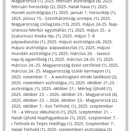
Magyarorszá (1)
,
2025. februári asztrológia (4)
,
2025.
februári horoszkóp (2)
,
2025. Halak hava (1)
,
2025.
Húsvét asztrológiája (1)
,
2025. január 1. horoszkóp (1)
,
2025. június 15.- Szentháromság ünnepe, (1)
,
2025.
Magyarország csillagzata (13)
,
2025. május 24-25. Nap-
Uránusz-Merkúr együttállás, (1)
,
2025. május 25.- a
Szaturnusz Kosba lép, (1)
,
2025. május 7.-8
pápaválasztás (1)
,
2025. májusi asztrológia (4)
,
2025.
májusi asztrológia- pápaválasztás (1)
,
2025. májusi
mundán asztrológia (1)
,
2025. március 20. - tavaszi
nap-éj egyenlőség (1)
,
2025. március 24-25. (1)
,
2025.
március 24.-25. Magyarország ézévi sorsfelad (1)
,
2025.
március 24.-25. Magyarország szolár karmapon (1)
,
2025. november 7. - A washingtoni elnöki találkozó (2)
,
2025. novemberi asztrológia, (1)
,
2025. október 21-23. -
asztrológia, (1)
,
2025. október 21.- Mérleg Újhold (1)
,
2025. október 23. – 2026. október 23.- Magyarorszá (4)
,
2025. október 23. – 2026. október 23.- Magyarorszá (2)
,
2025. október 7.- Kos Telihold, (1)
,
2025. szeptember
19. - a Vénusz okkultáció (1)
,
2025. szeptember 21. -
Halak Újhold-Napfogyatkozás (1)
,
2025. szeptember 7. -
i Telihold és Teljes Holdfogy (1)
,
2025. Szeptember 7.-
Halak Telihold (1)
,
2025. szeptemberi asztrológia (2)
,