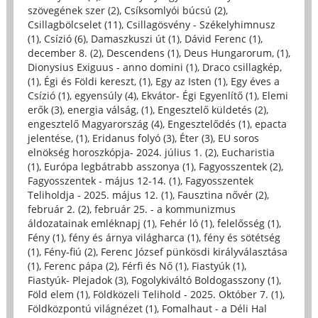
szövegének szer (2)
,
Csíksomlyói búcsú (2)
,
Csillagbölcselet (11)
,
Csillagösvény - Székelyhimnusz
(1)
,
Csízió (6)
,
Damaszkuszi út (1)
,
Dávid Ferenc (1)
,
december 8. (2)
,
Descendens (1)
,
Deus Hungarorum, (1)
,
Dionysius Exiguus - anno domini (1)
,
Draco csillagkép,
(1)
,
Égi és Földi kereszt, (1)
,
Egy az Isten (1)
,
Egy éves a
Csízió (1)
,
egyensúly (4)
,
Ekvátor- Égi Egyenlítő (1)
,
Elemi
erők (3)
,
energia válság, (1)
,
Engesztelő küldetés (2)
,
engesztelő Magyarország (4)
,
Engesztelődés (1)
,
epacta
jelentése, (1)
,
Eridanus folyó (3)
,
Éter (3)
,
EU soros
elnökség horoszkópja- 2024. július 1. (2)
,
Eucharistia
(1)
,
Európa legbátrabb asszonya (1)
,
Fagyosszentek (2)
,
Fagyosszentek - május 12-14. (1)
,
Fagyosszentek
Teliholdja - 2025. május 12. (1)
,
Fausztina nővér (2)
,
február 2. (2)
,
február 25. - a kommunizmus
áldozatainak emléknapj (1)
,
Fehér ló (1)
,
felelősség (1)
,
Fény (1)
,
fény és árnya világharca (1)
,
fény és sötétség
(1)
,
Fény-fiú (2)
,
Ferenc József pünkösdi királyválasztása
(1)
,
Ferenc pápa (2)
,
Férfi és Nő (1)
,
Fiastyúk (1)
,
Fiastyúk- Plejadok (3)
,
Fogolykiváltó Boldogasszony (1)
,
Föld elem (1)
,
Földközeli Telihold - 2025. Október 7. (1)
,
Földközpontú világnézet (1)
,
Fomalhaut - a Déli Hal