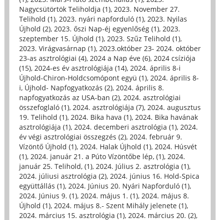
Nagycsütörtök Teliholdja (1)
,
2023. November 27.
Telihold (1)
,
2023. nyári napforduló (1)
,
2023. Nyilas
Újhold (2)
,
2023. őszi Nap-éj egyenlőség (1)
,
2023.
szeptember 15. Újhold (1)
,
2023. Szűz Telihold (1)
,
2023. Virágvasárnap (1)
,
2023.október 23- 2024. október
23-as asztrológiai (4)
,
2024 a Nap éve (6)
,
2024 csíziója
(15)
,
2024-es év asztrológiája (14)
,
2024. április 8-i
Újhold-Chiron-Holdcsomópont együ (1)
,
2024. április 8-
i, Újhold- Napfogyatkozás (2)
,
2024. április 8.
napfogyatkozás az USA-ban (2)
,
2024. asztrológiai
összefoglaló (1)
,
2024. asztrológiája (7)
,
2024. augusztus
19. Telihold (1)
,
2024. Bika hava (1)
,
2024. Bika havának
asztrológiája (1)
,
2024. decemberi asztrológia (1)
,
2024.
év végi asztrológiai összegzés (2)
,
2024. február 9.
Vízöntő Újhold (1)
,
2024. Halak Újhold (1)
,
2024. Húsvét
(1)
,
2024. január 21. a Púto Vízöntőbe lép, (1)
,
2024.
január 25. Telihold, (1)
,
2024. Július 2. asztrológia (1)
,
2024. júliusi asztrológia (2)
,
2024. június 16. Hold-Spica
együttállás (1)
,
2024. Június 20. Nyári Napforduló (1)
,
2024. Június 9. (1)
,
2024. május 1. (1)
,
2024. május 8.
Újhold (1)
,
2024. május 8.- Szent Mihály jelenete (1)
,
2024. március 15. asztrológia (1)
,
2024. március 20. (2)
,