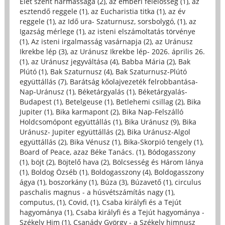
Élet szent hármassága (2)
,
az emberi felelősség (1)
,
az
esztendő reggele (1)
,
az Eucharistia titka (1)
,
az év
reggele (1)
,
az Idő ura- Szaturnusz, sorsbolygó, (1)
,
az
Igazság mérlege (1)
,
az isteni elszámoltatás törvénye
(1)
,
Az isteni irgalmasság vasárnapja (2)
,
az Uránusz
Ikrekbe lép (3)
,
az Uránusz Ikrekbe lép- 2026. április 26.
(1)
,
az Uránusz jegyváltása (4)
,
Babba Mária (2)
,
Bak
Plútó (1)
,
Bak Szaturnusz (4)
,
Bak Szaturnusz-Plútó
együttállás (7)
,
Barátság kőolajvezeték felrobbantása-
Nap-Uránusz (1)
,
Béketárgyalás (1)
,
Béketárgyalás-
Budapest (1)
,
Betelgeuse (1)
,
Betlehemi csillag (2)
,
Bika
Jupiter (1)
,
Bika karmapont (2)
,
Bika Nap-Felszálló
Holdcsomópont együttállás (1)
,
Bika Uránusz (9)
,
Bika
Uránusz- Jupiter együttállás (2)
,
Bika Uránusz-Algol
együttállás (2)
,
Bika Vénusz (1)
,
Bika-Skorpió tengely (1)
,
Board of Peace, azaz Béke Tanács. (1)
,
Bódogasszony
(1)
,
böjt (2)
,
Böjtelő hava (2)
,
Bölcsesség és Három lánya
(1)
,
Boldog Özséb (1)
,
Boldogasszony (4)
,
Boldogasszony
ágya (1)
,
boszorkány (1)
,
Búza (3)
,
Búzavető (1)
,
circulus
paschalis magnus - a húsvétszámítás nagy (1)
,
computus, (1)
,
Covid, (1)
,
Csaba királyfi és a Tejút
hagyománya (1)
,
Csaba királyfi és a Tejút hagyománya -
Székely Him (1)
,
Csanády György - a Székely himnusz