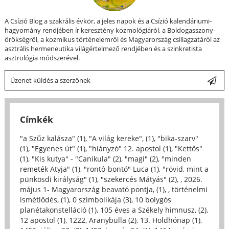
A Csízió Blog a szakrális évkör, a jeles napok és a Csízió kalendáriumi-
hagyomány rendjében ír keresztény kozmológiáról, a Boldogasszony-
örökségről, a kozmikus történelemről és Magyarország csillagzatáról az
asztrális hermeneutika világértelmező rendjében és a szinkretista
asztrológia módszerével.
Üzenet küldés a szerzőnek
Címkék
"a Szűz kalásza" (1)
,
"A világ kereke", (1)
,
"bika-szarv"
(1)
,
"Egyenes út" (1)
,
"hiányzó" 12. apostol (1)
,
"Kettős"
(1)
,
"Kis kutya" - "Canikula" (2)
,
"magi" (2)
,
"minden
remeték Atyja" (1)
,
"rontó-bontó" Luca (1)
,
"rövid, mint a
pünkösdi királyság" (1)
,
"szekercés Mátyás" (2)
,
, 2026.
május 1- Magyarország beavató pontja, (1)
,
, történelmi
ismétlődés, (1)
,
0 szimbolikája (3)
,
10 bolygós
planétakonstelláció (1)
,
105 éves a Székely himnusz, (2)
,
12 apostol (1)
,
1222, Aranybulla (2)
,
13. Holdhónap (1)
,