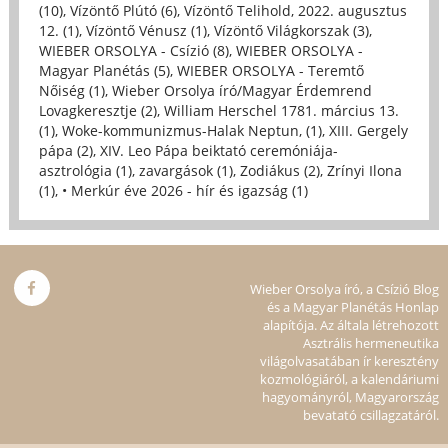
(10)
,
Vízöntő Plútó (6)
,
Vízöntő Telihold, 2022. augusztus
12. (1)
,
Vízöntő Vénusz (1)
,
Vízöntő Világkorszak (3)
,
WIEBER ORSOLYA - Csízió (8)
,
WIEBER ORSOLYA -
Magyar Planétás (5)
,
WIEBER ORSOLYA - Teremtő
Nőiség (1)
,
Wieber Orsolya író/Magyar Érdemrend
Lovagkeresztje (2)
,
William Herschel 1781. március 13.
(1)
,
Woke-kommunizmus-Halak Neptun, (1)
,
XIII. Gergely
pápa (2)
,
XIV. Leo Pápa beiktató ceremóniája-
asztrológia (1)
,
zavargások (1)
,
Zodiákus (2)
,
Zrínyi Ilona
(1)
,
• Merkúr éve 2026 - hír és igazság (1)
Wieber Orsolya író, a Csízió Blog
és a Magyar Planétás Honlap
alapítója. Az általa létrehozott
Asztrális hermeneutika
világolvasatában ír keresztény
kozmológiáról, a kalendáriumi
hagyományról, Magyarország
bevatató csillagzatáról.