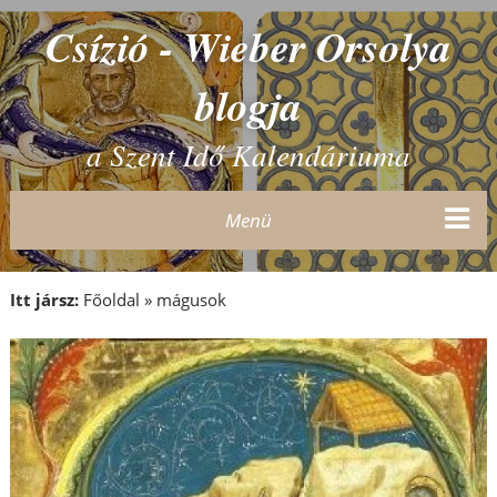
Csízió - Wieber Orsolya
blogja
a Szent Idő Kalendáriuma
Menü
Itt jársz:
Főoldal
»
mágusok