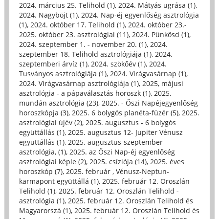
2024. március 25. Telihold (1)
,
2024. Mátyás ugrása (1)
,
2024. Nagyböjt (1)
,
2024. Nap-éj egyenlőség asztrológia
(1)
,
2024. október 17. Telihold (1)
,
2024. október 23.-
2025. október 23. asztrológiai (11)
,
2024. Pünkösd (1)
,
2024. szeptember 1. - november 20. (1)
,
2024.
szeptember 18. Telihold asztrológiája (1)
,
2024.
szeptemberi árvíz (1)
,
2024. szökőév (1)
,
2024.
Tusványos asztrológiája (1)
,
2024. Virágvasárnap (1)
,
2024. Virágvasárnap asztrológiája (1)
,
2025, májusi
asztrológia - a pápaválasztás horoszk (1)
,
2025.
mundán asztrológia (23)
,
2025. - Őszi Napéjegyenlőség
horoszkópja (3)
,
2025. 6 bolygós planéta-füzér (5)
,
2025.
asztrológiai újév (2)
,
2025. augusztus - 6 bolygós
együttállás (1)
,
2025. augusztus 12- Jupiter Vénusz
együttállás (1)
,
2025. augusztus-szeptember
asztrológia, (1)
,
2025. az Őszi Nap-éj egyenlőség
asztrológiai képle (2)
,
2025. csíziója (14)
,
2025. éves
horoszkóp (7)
,
2025. február , Vénusz-Neptun-
karmapont együttállá (1)
,
2025. február 12. Oroszlán
Telihold (1)
,
2025. február 12. Oroszlán Telihold -
asztrológia (1)
,
2025. február 12. Oroszlán Telihold és
Magyarorszá (1)
,
2025. február 12. Oroszlán Telihold és