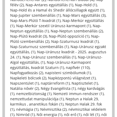
félév (2)
,
Nap-Antares együttállás (1)
,
Nap-Hold (1)
,
Nap-Hold és a Hamal és Shedir állócsillagok együtt (1)
,
Nap-Jupiter szembenállás (1)
,
Nap-Mars együttállás (3)
,
Nap-Mars-Plútó T-kvadrát (1)
,
Nap-Merkúr együttállás
(1)
,
Nap-Merkúr szextil Uránusz-karmapont (1)
,
Nap-
Neptun együttállás (1)
,
Nap-Neptun szembenállás (2)
,
Nap-Plútó kvadrát (3)
,
Nap-Plútó oppozíció (1)
,
Nap-
Plútó szembenállás (2)
,
Nap-Szaturnusz kvadrát (1)
,
Nap-Szaturnusz szembenállás (1)
,
Nap-Uránusz egzakt
együttállás, (1)
,
Nap-Uránusz kvadrát - 2025. augusztus
24. (1)
,
Nap-Uránusz szembenállás (1)
,
Nap-Uránusz-
Algol együttállás, (1)
,
Nap-Uránusz-Karmapont
együttállás, kvadrát Szaturn (1)
,
napfivér (110)
,
Napfogyatkozás (2)
,
napisteni szimbólumok (1)
,
Napkeleti bölcsek (2)
,
Napközpontú világnézet (1)
,
Napszentület (1)
,
naptárreform (1)
,
Naptisztelet (1)
,
Natália nővér (2)
,
Négy Evangélista (1)
,
négy kardvágás
(1)
,
nemzetbiztonság (1)
,
Nemzeti immun-rendszer (1)
,
nemzettudat manipulációja (1)
,
Neptun a Halak 29,
karmikus , anaretikus fokán (1)
,
Neptun Halak 29. fok
(1)
,
névmágia (1)
,
Névmisztika (2)
,
névmisztikai védelem
(1)
,
Nimród (1)
,
Női energia (1)
,
női erő (1)
,
női lét (1)
,
női