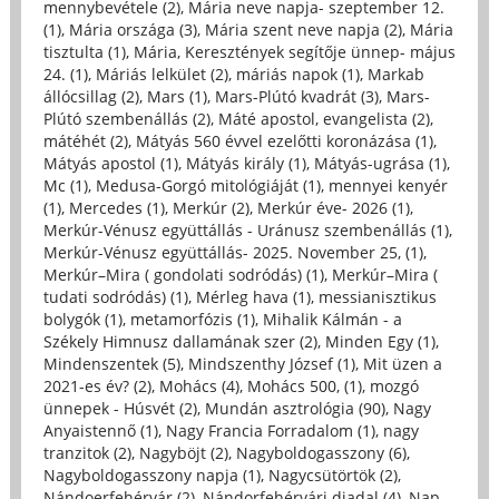
mennybevétele (2)
,
Mária neve napja- szeptember 12.
(1)
,
Mária országa (3)
,
Mária szent neve napja (2)
,
Mária
tisztulta (1)
,
Mária, Keresztények segítője ünnep- május
24. (1)
,
Máriás lelkület (2)
,
máriás napok (1)
,
Markab
állócsillag (2)
,
Mars (1)
,
Mars-Plútó kvadrát (3)
,
Mars-
Plútó szembenállás (2)
,
Máté apostol, evangelista (2)
,
mátéhét (2)
,
Mátyás 560 évvel ezelőtti koronázása (1)
,
Mátyás apostol (1)
,
Mátyás király (1)
,
Mátyás-ugrása (1)
,
Mc (1)
,
Medusa-Gorgó mitológiáját (1)
,
mennyei kenyér
(1)
,
Mercedes (1)
,
Merkúr (2)
,
Merkúr éve- 2026 (1)
,
Merkúr-Vénusz együttállás - Uránusz szembenállás (1)
,
Merkúr-Vénusz együttállás- 2025. November 25, (1)
,
Merkúr–Mira ( gondolati sodródás) (1)
,
Merkúr–Mira (
tudati sodródás) (1)
,
Mérleg hava (1)
,
messianisztikus
bolygók (1)
,
metamorfózis (1)
,
Mihalik Kálmán - a
Székely Himnusz dallamának szer (2)
,
Minden Egy (1)
,
Mindenszentek (5)
,
Mindszenthy József (1)
,
Mit üzen a
2021-es év? (2)
,
Mohács (4)
,
Mohács 500, (1)
,
mozgó
ünnepek - Húsvét (2)
,
Mundán asztrológia (90)
,
Nagy
Anyaistennő (1)
,
Nagy Francia Forradalom (1)
,
nagy
tranzitok (2)
,
Nagyböjt (2)
,
Nagyboldogasszony (6)
,
Nagyboldogasszony napja (1)
,
Nagycsütörtök (2)
,
Nándoerfehérvár (2)
,
Nándorfehérvári diadal (4)
,
Nap