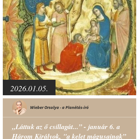
2026.01.05.
Wieber Orsolya - a Planétás-író
„Láttuk az ő csillagát...” - január 6. a
Három Királyok, "a kelet mágusainak”