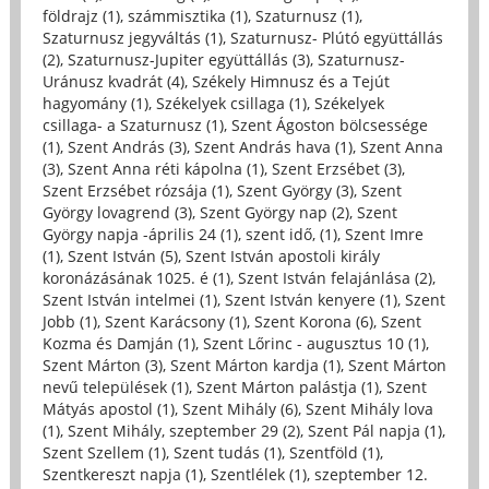
földrajz (1)
,
számmisztika (1)
,
Szaturnusz (1)
,
Szaturnusz jegyváltás (1)
,
Szaturnusz- Plútó együttállás
(2)
,
Szaturnusz-Jupiter együttállás (3)
,
Szaturnusz-
Uránusz kvadrát (4)
,
Székely Himnusz és a Tejút
hagyomány (1)
,
Székelyek csillaga (1)
,
Székelyek
csillaga- a Szaturnusz (1)
,
Szent Ágoston bölcsessége
(1)
,
Szent András (3)
,
Szent András hava (1)
,
Szent Anna
(3)
,
Szent Anna réti kápolna (1)
,
Szent Erzsébet (3)
,
Szent Erzsébet rózsája (1)
,
Szent György (3)
,
Szent
György lovagrend (3)
,
Szent György nap (2)
,
Szent
György napja -április 24 (1)
,
szent idő, (1)
,
Szent Imre
(1)
,
Szent István (5)
,
Szent István apostoli király
koronázásának 1025. é (1)
,
Szent István felajánlása (2)
,
Szent István intelmei (1)
,
Szent István kenyere (1)
,
Szent
Jobb (1)
,
Szent Karácsony (1)
,
Szent Korona (6)
,
Szent
Kozma és Damján (1)
,
Szent Lőrinc - augusztus 10 (1)
,
Szent Márton (3)
,
Szent Márton kardja (1)
,
Szent Márton
nevű települések (1)
,
Szent Márton palástja (1)
,
Szent
Mátyás apostol (1)
,
Szent Mihály (6)
,
Szent Mihály lova
(1)
,
Szent Mihály, szeptember 29 (2)
,
Szent Pál napja (1)
,
Szent Szellem (1)
,
Szent tudás (1)
,
Szentföld (1)
,
Szentkereszt napja (1)
,
Szentlélek (1)
,
szeptember 12.