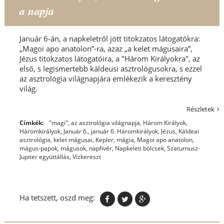
a napja
Január 6-án, a napkeletről jött titokzatos látogatókra:
„Magoi apo anatolon”-ra, azaz „a kelet mágusaira”,
Jézus titokzatos látogatóira, a "Három Királyokra", az
első, s legismertebb káldeusi asztrológusokra, s ezzel
az asztrológia világnapjára emlékezik a keresztény
világ.
Részletek
Címkék:
"magi"
,
az asztrológia világnapja
,
Három Királyok
,
Háromkirályok
,
Január 6.
,
január 6. Háromkirályok
,
Jézus
,
Káldeai
asztrológia
,
kelet mágusai
,
Kepler
,
mágia
,
Magoi apo anatolon
,
mágus-papok
,
mágusok
,
napfivér
,
Napkeleti bölcsek
,
Szaturnusz-
Jupiter együttállás
,
Vízkereszt
Ha tetszett, oszd meg: