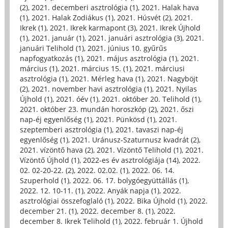
(2)
,
2021. decemberi asztrológia (1)
,
2021. Halak hava
(1)
,
2021. Halak Zodiákus (1)
,
2021. Húsvét (2)
,
2021.
Ikrek (1)
,
2021. Ikrek karmapont (3)
,
2021. Ikrek Újhold
(1)
,
2021. január (1)
,
2021. januári asztrológia (3)
,
2021.
januári Telihold (1)
,
2021. június 10. gyűrűs
napfogyatkozás (1)
,
2021. május asztrológia (1)
,
2021.
március (1)
,
2021. március 15. (1)
,
2021. márciusi
asztrológia (1)
,
2021. Mérleg hava (1)
,
2021. Nagyböjt
(2)
,
2021. november havi asztrológia (1)
,
2021. Nyilas
Újhold (1)
,
2021. óév (1)
,
2021. október 20. Telihold (1)
,
2021. október 23. mundán horoszkóp (2)
,
2021. őszi
nap-éj egyenlőség (1)
,
2021. Pünkösd (1)
,
2021.
szeptemberi asztrológia (1)
,
2021. tavaszi nap-éj
egyenlőség (1)
,
2021. Uránusz-Szaturnusz kvadrát (2)
,
2021. vízöntő hava (2)
,
2021. Vízöntő Telihold (1)
,
2021.
Vízöntő Újhold (1)
,
2022-es év asztrológiája (14)
,
2022.
02. 02-20-22. (2)
,
2022. 02.02. (1)
,
2022. 06. 14.
Szuperhold (1)
,
2022. 06. 17. bolygóegyüttállás (1)
,
2022. 12. 10-11. (1)
,
2022. Anyák napja (1)
,
2022.
asztrológiai összefoglaló (1)
,
2022. Bika Újhold (1)
,
2022.
december 21. (1)
,
2022. december 8. (1)
,
2022.
december 8. Ikrek Telihold (1)
,
2022. február 1. Újhold