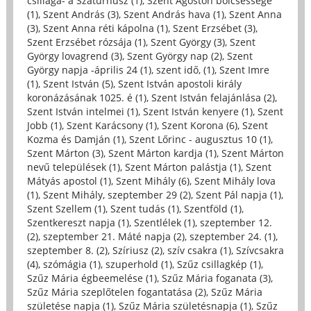
csillaga- a Szaturnusz (1)
,
Szent Ágoston bölcsessége
(1)
,
Szent András (3)
,
Szent András hava (1)
,
Szent Anna
(3)
,
Szent Anna réti kápolna (1)
,
Szent Erzsébet (3)
,
Szent Erzsébet rózsája (1)
,
Szent György (3)
,
Szent
György lovagrend (3)
,
Szent György nap (2)
,
Szent
György napja -április 24 (1)
,
szent idő, (1)
,
Szent Imre
(1)
,
Szent István (5)
,
Szent István apostoli király
koronázásának 1025. é (1)
,
Szent István felajánlása (2)
,
Szent István intelmei (1)
,
Szent István kenyere (1)
,
Szent
Jobb (1)
,
Szent Karácsony (1)
,
Szent Korona (6)
,
Szent
Kozma és Damján (1)
,
Szent Lőrinc - augusztus 10 (1)
,
Szent Márton (3)
,
Szent Márton kardja (1)
,
Szent Márton
nevű települések (1)
,
Szent Márton palástja (1)
,
Szent
Mátyás apostol (1)
,
Szent Mihály (6)
,
Szent Mihály lova
(1)
,
Szent Mihály, szeptember 29 (2)
,
Szent Pál napja (1)
,
Szent Szellem (1)
,
Szent tudás (1)
,
Szentföld (1)
,
Szentkereszt napja (1)
,
Szentlélek (1)
,
szeptember 12.
(2)
,
szeptember 21. Máté napja (2)
,
szeptember 24. (1)
,
szeptember 8. (2)
,
Szíriusz (2)
,
szív csakra (1)
,
Szívcsakra
(4)
,
szómágia (1)
,
szuperhold (1)
,
Szűz csillagkép (1)
,
Szűz Mária égbeemelése (1)
,
Szűz Mária foganata (3)
,
Szűz Mária szeplőtelen fogantatása (2)
,
Szűz Mária
születése napja (1)
,
Szűz Mária születésnapja (1)
,
Szűz