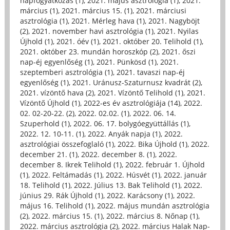
napfogyatkozás (1)
,
2021. május asztrológia (1)
,
2021.
március (1)
,
2021. március 15. (1)
,
2021. márciusi
asztrológia (1)
,
2021. Mérleg hava (1)
,
2021. Nagyböjt
(2)
,
2021. november havi asztrológia (1)
,
2021. Nyilas
Újhold (1)
,
2021. óév (1)
,
2021. október 20. Telihold (1)
,
2021. október 23. mundán horoszkóp (2)
,
2021. őszi
nap-éj egyenlőség (1)
,
2021. Pünkösd (1)
,
2021.
szeptemberi asztrológia (1)
,
2021. tavaszi nap-éj
egyenlőség (1)
,
2021. Uránusz-Szaturnusz kvadrát (2)
,
2021. vízöntő hava (2)
,
2021. Vízöntő Telihold (1)
,
2021.
Vízöntő Újhold (1)
,
2022-es év asztrológiája (14)
,
2022.
02. 02-20-22. (2)
,
2022. 02.02. (1)
,
2022. 06. 14.
Szuperhold (1)
,
2022. 06. 17. bolygóegyüttállás (1)
,
2022. 12. 10-11. (1)
,
2022. Anyák napja (1)
,
2022.
asztrológiai összefoglaló (1)
,
2022. Bika Újhold (1)
,
2022.
december 21. (1)
,
2022. december 8. (1)
,
2022.
december 8. Ikrek Telihold (1)
,
2022. február 1. Újhold
(1)
,
2022. Feltámadás (1)
,
2022. Húsvét (1)
,
2022. január
18. Telihold (1)
,
2022. Július 13. Bak Telihold (1)
,
2022.
június 29. Rák Újhold (1)
,
2022. Karácsony (1)
,
2022.
május 16. Telihold (1)
,
2022. május mundán asztrológia
(2)
,
2022. március 15. (1)
,
2022. március 8. Nőnap (1)
,
2022. március asztrológia (2)
,
2022. március Halak Nap-