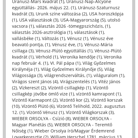
Uránusz-Mars kvadrát (1)
,
Uránusz-Nap-Alcyone
együttállás- 2026. május 22. (1)
,
Uránusz-Szaturnusz
kvadrát (3)
,
Urunk színe változása (2)
,
USA horoszkópja
(1)
,
USA választások (3)
,
USA-Magyarország (5)
,
utolsó
vacsora (1)
,
választás 2026 -tömegpszichózis, (1)
,
választás 2026-asztrológia (1)
,
választások (1)
,
vallásbéke (1)
,
Változás (1)
,
Vénusz (1)
,
Vénusz éve
beavató pontja, (1)
,
Vénusz éve, (1)
,
Vénusz-Mária
csillaga (3)
,
Vénusz-Plútó együttállás (1)
,
Vénusz-Plútó
kvadrát (1)
,
Vérhold (1)
,
Veronika kendője (1)
,
Veronika
nap február 4. (1)
,
VI. Pál pápa (1)
,
Világ Győzelmes
Királynéja (1)
,
Világ Győzelmes Királynője (5)
,
Világ
Világossága (3)
,
világrendszerváltás, (1)
,
világuralom (1)
,
Virágos szent János (4)
,
Virágszentelés (1)
,
Vitéz János
(2)
,
Vízkereszt (2)
,
Vízöntő csillagkép (1)
,
Vízöntő
csillagkép jövőbe ömlő vize (1)
,
vízöntő kamrapont (1)
,
Vízöntő Karmapont (2)
,
Vizöntő kor (2)
,
Vízöntő korszak
(10)
,
Vízöntő Plútó (6)
,
Vízöntő Telihold, 2022. augusztus
12. (1)
,
Vízöntő Vénusz (1)
,
Vízöntő Világkorszak (3)
,
WIEBER ORSOLYA - Csízió (8)
,
WIEBER ORSOLYA -
Magyar Planétás (5)
,
WIEBER ORSOLYA - Teremtő
Nőiség (1)
,
Wieber Orsolya író/Magyar Érdemrend
Lovagkeresztje (2)
,
William Herschel 1781. március 13.