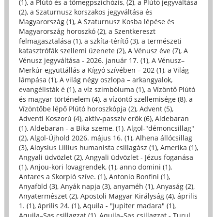
(1)
,
a Plútó és a tömegpszichózis, (2)
,
a Plútó jegyváltása
(2)
,
a Szaturnusz korszakos jegyváltása és
Magyarország (1)
,
A Szaturnusz Kosba lépése és
Magyarország horoszkó (2)
,
a Szentkereszt
felmagasztalása (1)
,
a szkíta-térítő (3)
,
a természeti
katasztrófák szellemi üzenete (2)
,
A Vénusz éve (7)
,
A
Vénusz jegyváltása - 2026. január 17. (1)
,
A Vénusz–
Merkúr együttállás a Kígyó szívében – 202 (1)
,
a Világ
lámpása (1)
,
A világ négy oszlopa – arkangyalok,
evangélisták é (1)
,
a víz szimbóluma (1)
,
a Vízöntő Plútó
és magyar történelem (4)
,
a vízöntő szellemisége (8)
,
a
Vízöntőbe lépő Plútó horoszkópja (2)
,
Advent (5)
,
Adventi Koszorú (4)
,
aktív-passzív erők (6)
,
Aldebaran
(1)
,
Aldebaran - a Bika szeme, (1)
,
Algol-"démoncsillag"
(2)
,
Algol-Újhold 2026. május 16. (1)
,
Alhena állócsillag
(3)
,
Aloysius Lillius humanista csillagász (1)
,
Amerika (1)
,
Angyali üdvözlet (2)
,
Angyali üdvözlet - Jézus foganása
(1)
,
Anjou-kori lovagrendek, (1)
,
anno domini (1)
,
Antares a Skorpió szíve. (1)
,
Antonio Bonfini (1)
,
Anyaföld (3)
,
Anyák napja (3)
,
anyaméh (1)
,
Anyaság (2)
,
Anyatermészet (2)
,
Apostoli Magyar Királyság (4)
,
április
1. (1)
,
április 24. (1)
,
Aquila - "Jupiter madara" (1)
,
Aquila–Sas csillagzat (1)
,
Aquila–Sas csillagzat - Turul