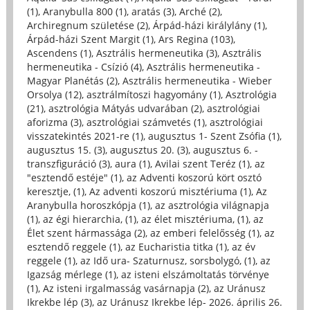
(1)
,
Aranybulla 800 (1)
,
aratás (3)
,
Arché (2)
,
Archiregnum születése (2)
,
Árpád-házi királylány (1)
,
Árpád-házi Szent Margit (1)
,
Ars Regina (103)
,
Ascendens (1)
,
Asztrális hermeneutika (3)
,
Asztrális
hermeneutika - Csízió (4)
,
Asztrális hermeneutika -
Magyar Planétás (2)
,
Asztrális hermeneutika - Wieber
Orsolya (12)
,
asztrálmítoszi hagyomány (1)
,
Asztrológia
(21)
,
asztrológia Mátyás udvarában (2)
,
asztrológiai
aforizma (3)
,
asztrológiai számvetés (1)
,
asztrológiai
visszatekintés 2021-re (1)
,
augusztus 1- Szent Zsófia (1)
,
augusztus 15. (3)
,
augusztus 20. (3)
,
augusztus 6. -
transzfiguráció (3)
,
aura (1)
,
Avilai szent Teréz (1)
,
az
"esztendő estéje" (1)
,
az Adventi koszorú kört osztó
keresztje, (1)
,
Az adventi koszorú misztériuma (1)
,
Az
Aranybulla horoszkópja (1)
,
az asztrológia világnapja
(1)
,
az égi hierarchia, (1)
,
az élet misztériuma, (1)
,
az
Élet szent hármassága (2)
,
az emberi felelősség (1)
,
az
esztendő reggele (1)
,
az Eucharistia titka (1)
,
az év
reggele (1)
,
az Idő ura- Szaturnusz, sorsbolygó, (1)
,
az
Igazság mérlege (1)
,
az isteni elszámoltatás törvénye
(1)
,
Az isteni irgalmasság vasárnapja (2)
,
az Uránusz
Ikrekbe lép (3)
,
az Uránusz Ikrekbe lép- 2026. április 26.