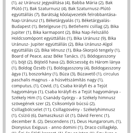
(1)
,
az Uránusz jegyváltása (4)
,
Babba Mária (2)
,
Bak
Plútó (1)
,
Bak Szaturnusz (4)
,
Bak Szaturnusz-Plútó
együttállás (7)
,
Barátság kőolajvezeték felrobbantása-
Nap-Uránusz (1)
,
Béketárgyalás (1)
,
Béketárgyalás-
Budapest (1)
,
Betelgeuse (1)
,
Betlehemi csillag (2)
,
Bika
Jupiter (1)
,
Bika karmapont (2)
,
Bika Nap-Felszálló
Holdcsomópont együttállás (1)
,
Bika Uránusz (9)
,
Bika
Uránusz- Jupiter együttállás (2)
,
Bika Uránusz-Algol
együttállás (2)
,
Bika Vénusz (1)
,
Bika-Skorpió tengely (1)
,
Board of Peace, azaz Béke Tanács. (1)
,
Bódogasszony
(1)
,
böjt (2)
,
Böjtelő hava (2)
,
Bölcsesség és Három lánya
(1)
,
Boldog Özséb (1)
,
Boldogasszony (4)
,
Boldogasszony
ágya (1)
,
boszorkány (1)
,
Búza (3)
,
Búzavető (1)
,
circulus
paschalis magnus - a húsvétszámítás nagy (1)
,
computus, (1)
,
Covid, (1)
,
Csaba királyfi és a Tejút
hagyománya (1)
,
Csaba királyfi és a Tejút hagyománya -
Székely Him (1)
,
Csanády György - a Székely himnusz
szövegének szer (2)
,
Csíksomlyói búcsú (2)
,
Csillagbölcselet (11)
,
Csillagösvény - Székelyhimnusz
(1)
,
Csízió (6)
,
Damaszkuszi út (1)
,
Dávid Ferenc (1)
,
december 8. (2)
,
Descendens (1)
,
Deus Hungarorum, (1)
,
Dionysius Exiguus - anno domini (1)
,
Draco csillagkép,