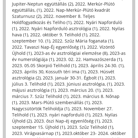
Jupiter-Neptun együttállás (2)
,
2022. Merkúr-Plútó
együttállás, (1)
,
2022. Nap-Merkúr-Plútó kvadrát
Szaturnusz (2)
,
2022. november 8. Teljes
Holdfogyatkozás és Teliho (1)
,
2022. Nyári Napforduló
(1)
,
2022. Nyári Napforduló asztrológia (1)
,
2022. Nyilas
hava (1)
,
2022. október 9. Telihold (1)
,
2022.
szeptember 10. (1)
,
2022. Szűz Mária foganata (1)
,
2022. Tavaszi Nap-Éj egyenlőség (1)
,
2022. Vízöntő
Újhold (1)
,
2023-as év asztrológiai elemzése (8)
,
2023-as
év numerológiája (1)
,
2023. 02. 22. Hamvazószerda (1)
,
2023. 05.05 Skorpió Telihold (1)
,
2023. április 24-30. (1)
,
2023. április 30, Kossuth téri ima (1)
,
2023. Húsvét
asztrológia (2)
,
2023. január 30-31. Égbolt (1)
,
2023.
július 3. Telihold (1)
,
2023. Júniusi asztrológia, (1)
,
2023.
májusi asztrológia (1)
,
2023. március 20. (1)
,
2023.
március 7. Szűz Telihold (1)
,
2023. március 8. Nőnap
(1)
,
2023. Mars-Plútó szembenállás (1)
,
2023.
Nagycsütörtök Teliholdja (1)
,
2023. November 27.
Telihold (1)
,
2023. nyári napforduló (1)
,
2023. Nyilas
Újhold (2)
,
2023. őszi Nap-éj egyenlőség (1)
,
2023.
szeptember 15. Újhold (1)
,
2023. Szűz Telihold (1)
,
2023. Virágvasárnap (1)
,
2023.október 23- 2024. október