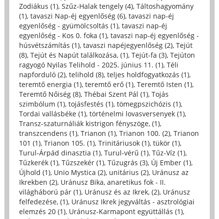
Zodiákus (1)
,
Szűz-Halak tengely (4)
,
Táltoshagyomány
(1)
,
tavaszi Nap-éj egyenlőség (6)
,
tavaszi nap-éj
egyenlőség - gyümölcsoltás (1)
,
tavaszi nap-éj
egyenlőség - Kos 0. foka (1)
,
tavaszi nap-éj egyenlőség -
húsvétszámítás (1)
,
tavaszi napéjegyenlőség (2)
,
Tejút
(8)
,
Tejút és Napút találkozása, (1)
,
Tejút-fa (3)
,
Tejúton
ragyogó Nyilas Telihold - 2025. június 11. (1)
,
Téli
napforduló (2)
,
telihold (8)
,
teljes holdfogyatkozás (1)
,
teremtő energia (1)
,
teremtő erő (1)
,
Teremtő Isten (1)
,
Teremtő Nőiség (8)
,
Thébai Szent Pál (1)
,
Tojás
szimbólum (1)
,
tojásfestés (1)
,
tömegpszichózis (1)
,
Tordai vallásbéke (1)
,
történelmi lovasversenyek (1)
,
Transz-szaturnáliák kistrigon fényszöge, (1)
,
transzcendens (1)
,
Trianon (1)
,
Trianon 100. (2)
,
Trianon
101 (1)
,
Trianon 105. (1)
,
Trinitáriusok (1)
,
tükör (1)
,
Turul-Árpád dinasztia (1)
,
Turul-vérű (1)
,
Tűz-Víz (1)
,
Tűzkerék (1)
,
Tűzszekér (1)
,
Tűzugrás (3)
,
Új Ember (1)
,
Újhold (1)
,
Unio Mystica (2)
,
unitárius (2)
,
Uránusz az
Ikrekben (2)
,
Uránusz Bika, anaretikus fok - II.
világháború pár (1)
,
Uránusz és az Ikrek, (2)
,
Uránusz
felfedezése, (1)
,
Uránusz Ikrek jegyváltás - asztrológiai
elemzés 20 (1)
,
Uránusz-Karmapont együttállás (1)
,