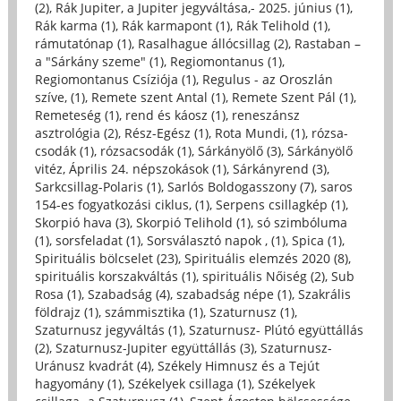
(2)
,
Rák Jupiter, a Jupiter jegyváltása,- 2025. június (1)
,
Rák karma (1)
,
Rák karmapont (1)
,
Rák Telihold (1)
,
rámutatónap (1)
,
Rasalhague állócsillag (2)
,
Rastaban –
a "Sárkány szeme" (1)
,
Regiomontanus (1)
,
Regiomontanus Csíziója (1)
,
Regulus - az Oroszlán
szíve, (1)
,
Remete szent Antal (1)
,
Remete Szent Pál (1)
,
Remeteség (1)
,
rend és káosz (1)
,
reneszánsz
asztrológia (2)
,
Rész-Egész (1)
,
Rota Mundi, (1)
,
rózsa-
csodák (1)
,
rózsacsodák (1)
,
Sárkányölő (3)
,
Sárkányölő
vitéz, Április 24. népszokások (1)
,
Sárkányrend (3)
,
Sarkcsillag-Polaris (1)
,
Sarlós Boldogasszony (7)
,
saros
154-es fogyatkozási ciklus, (1)
,
Serpens csillagkép (1)
,
Skorpió hava (3)
,
Skorpió Telihold (1)
,
só szimbóluma
(1)
,
sorsfeladat (1)
,
Sorsválasztó napok , (1)
,
Spica (1)
,
Spirituális bölcselet (23)
,
Spirituális elemzés 2020 (8)
,
spirituális korszakváltás (1)
,
spirituális Nőiség (2)
,
Sub
Rosa (1)
,
Szabadság (4)
,
szabadság népe (1)
,
Szakrális
földrajz (1)
,
számmisztika (1)
,
Szaturnusz (1)
,
Szaturnusz jegyváltás (1)
,
Szaturnusz- Plútó együttállás
(2)
,
Szaturnusz-Jupiter együttállás (3)
,
Szaturnusz-
Uránusz kvadrát (4)
,
Székely Himnusz és a Tejút
hagyomány (1)
,
Székelyek csillaga (1)
,
Székelyek