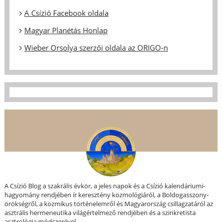
A Csízió Facebook oldala
Magyar Planétás Honlap
Wieber Orsolya szerzői oldala az ORIGO-n
A Csízió Blog a szakrális évkör, a jeles napok és a Csízió kalendáriumi-
hagyomány rendjében ír keresztény kozmológiáról, a Boldogasszony-
örökségről, a kozmikus történelemről és Magyarország csillagzatáról az
asztrális hermeneutika világértelmező rendjében és a szinkretista
asztrológia módszerével.