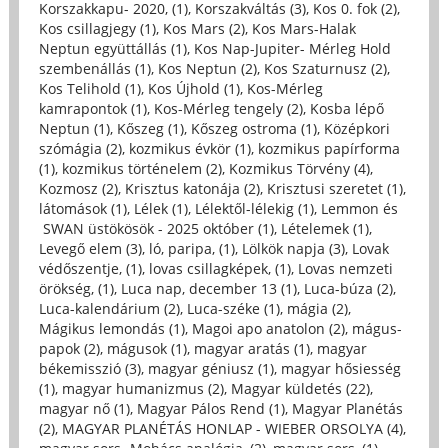
Korszakkapu- 2020, (1)
,
Korszakváltás (3)
,
Kos 0. fok (2)
,
Kos csillagjegy (1)
,
Kos Mars (2)
,
Kos Mars-Halak
Neptun együttállás (1)
,
Kos Nap-Jupiter- Mérleg Hold
szembenállás (1)
,
Kos Neptun (2)
,
Kos Szaturnusz (2)
,
Kos Telihold (1)
,
Kos Újhold (1)
,
Kos-Mérleg
kamrapontok (1)
,
Kos-Mérleg tengely (2)
,
Kosba lépő
Neptun (1)
,
Kőszeg (1)
,
Kőszeg ostroma (1)
,
Középkori
szómágia (2)
,
kozmikus évkör (1)
,
kozmikus papírforma
(1)
,
kozmikus történelem (2)
,
Kozmikus Törvény (4)
,
Kozmosz (2)
,
Krisztus katonája (2)
,
Krisztusi szeretet (1)
,
látomások (1)
,
Lélek (1)
,
Lélektől-lélekig (1)
,
Lemmon és
SWAN üstökösök - 2025 október (1)
,
Lételemek (1)
,
Levegő elem (3)
,
ló, paripa, (1)
,
Lölkök napja (3)
,
Lovak
védőszentje, (1)
,
lovas csillagképek, (1)
,
Lovas nemzeti
örökség, (1)
,
Luca nap, december 13 (1)
,
Luca-búza (2)
,
Luca-kalendárium (2)
,
Luca-széke (1)
,
mágia (2)
,
Mágikus lemondás (1)
,
Magoi apo anatolon (2)
,
mágus-
papok (2)
,
mágusok (1)
,
magyar aratás (1)
,
magyar
békemisszió (3)
,
magyar géniusz (1)
,
magyar hősiesség
(1)
,
magyar humanizmus (2)
,
Magyar küldetés (22)
,
magyar nő (1)
,
Magyar Pálos Rend (1)
,
Magyar Planétás
(2)
,
MAGYAR PLANÉTÁS HONLAP - WIEBER ORSOLYA (4)
,