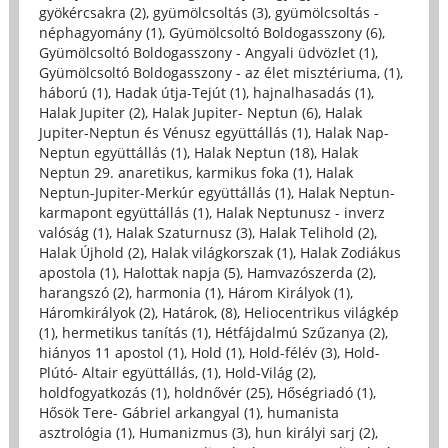
gyökércsakra (2)
,
gyümölcsoltás (3)
,
gyümölcsoltás -
néphagyomány (1)
,
Gyümölcsoltó Boldogasszony (6)
,
Gyümölcsoltó Boldogasszony - Angyali üdvözlet (1)
,
Gyümölcsoltó Boldogasszony - az élet misztériuma, (1)
,
háború (1)
,
Hadak útja-Tejút (1)
,
hajnalhasadás (1)
,
Halak Jupiter (2)
,
Halak Jupiter- Neptun (6)
,
Halak
Jupiter-Neptun és Vénusz együttállás (1)
,
Halak Nap-
Neptun együttállás (1)
,
Halak Neptun (18)
,
Halak
Neptun 29. anaretikus, karmikus foka (1)
,
Halak
Neptun-Jupiter-Merkúr együttállás (1)
,
Halak Neptun-
karmapont együttállás (1)
,
Halak Neptunusz - inverz
valóság (1)
,
Halak Szaturnusz (3)
,
Halak Telihold (2)
,
Halak Újhold (2)
,
Halak világkorszak (1)
,
Halak Zodiákus
apostola (1)
,
Halottak napja (5)
,
Hamvazószerda (2)
,
harangszó (2)
,
harmonia (1)
,
Három Királyok (1)
,
Háromkirályok (2)
,
Határok, (8)
,
Heliocentrikus világkép
(1)
,
hermetikus tanítás (1)
,
Hétfájdalmú Szűzanya (2)
,
hiányos 11 apostol (1)
,
Hold (1)
,
Hold-félév (3)
,
Hold-
Plútó- Altair együttállás, (1)
,
Hold-Világ (2)
,
holdfogyatkozás (1)
,
holdnővér (25)
,
Hőségriadó (1)
,
Hősök Tere- Gábriel arkangyal (1)
,
humanista
asztrológia (1)
,
Humanizmus (3)
,
hun királyi sarj (2)
,