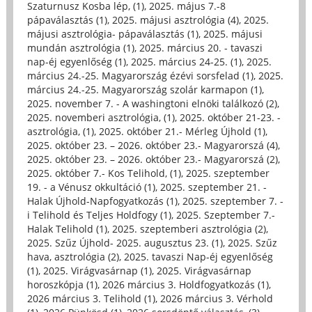
Szaturnusz Kosba lép, (1)
,
2025. május 7.-8
pápaválasztás (1)
,
2025. májusi asztrológia (4)
,
2025.
májusi asztrológia- pápaválasztás (1)
,
2025. májusi
mundán asztrológia (1)
,
2025. március 20. - tavaszi
nap-éj egyenlőség (1)
,
2025. március 24-25. (1)
,
2025.
március 24.-25. Magyarország ézévi sorsfelad (1)
,
2025.
március 24.-25. Magyarország szolár karmapon (1)
,
2025. november 7. - A washingtoni elnöki találkozó (2)
,
2025. novemberi asztrológia, (1)
,
2025. október 21-23. -
asztrológia, (1)
,
2025. október 21.- Mérleg Újhold (1)
,
2025. október 23. – 2026. október 23.- Magyarorszá (4)
,
2025. október 23. – 2026. október 23.- Magyarorszá (2)
,
2025. október 7.- Kos Telihold, (1)
,
2025. szeptember
19. - a Vénusz okkultáció (1)
,
2025. szeptember 21. -
Halak Újhold-Napfogyatkozás (1)
,
2025. szeptember 7. -
i Telihold és Teljes Holdfogy (1)
,
2025. Szeptember 7.-
Halak Telihold (1)
,
2025. szeptemberi asztrológia (2)
,
2025. Szűz Újhold- 2025. augusztus 23. (1)
,
2025. Szűz
hava, asztrológia (2)
,
2025. tavaszi Nap-éj egyenlőség
(1)
,
2025. Virágvasárnap (1)
,
2025. Virágvasárnap
horoszkópja (1)
,
2026 március 3. Holdfogyatkozás (1)
,
2026 március 3. Telihold (1)
,
2026 március 3. Vérhold