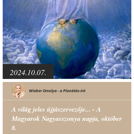
2024.10.07.
Wieber Orsolya - a Planétás-író
A világ jeles újjászervezője... - A
Magyarok Nagyasszonya napja, október
8.