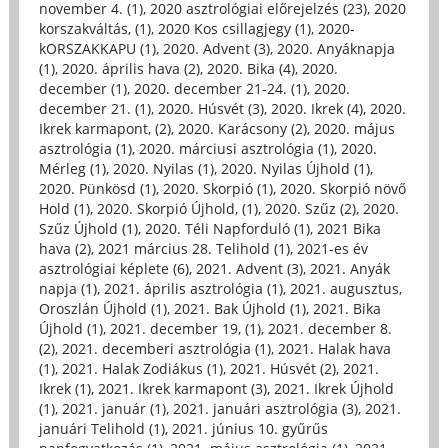
november 4. (1)
,
2020 asztrológiai előrejelzés (23)
,
2020
korszakváltás, (1)
,
2020 Kos csillagjegy (1)
,
2020-
kORSZAKKAPU (1)
,
2020. Advent (3)
,
2020. Anyáknapja
(1)
,
2020. április hava (2)
,
2020. Bika (4)
,
2020.
december (1)
,
2020. december 21-24. (1)
,
2020.
december 21. (1)
,
2020. Húsvét (3)
,
2020. Ikrek (4)
,
2020.
Ikrek karmapont, (2)
,
2020. Karácsony (2)
,
2020. május
asztrológia (1)
,
2020. márciusi asztrológia (1)
,
2020.
Mérleg (1)
,
2020. Nyilas (1)
,
2020. Nyilas Újhold (1)
,
2020. Pünkösd (1)
,
2020. Skorpió (1)
,
2020. Skorpió növő
Hold (1)
,
2020. Skorpió Újhold, (1)
,
2020. Szűz (2)
,
2020.
Szűz Újhold (1)
,
2020. Téli Napforduló (1)
,
2021 Bika
hava (2)
,
2021 március 28. Telihold (1)
,
2021-es év
asztrológiai képlete (6)
,
2021. Advent (3)
,
2021. Anyák
napja (1)
,
2021. április asztrológia (1)
,
2021. augusztus,
Oroszlán Újhold (1)
,
2021. Bak Újhold (1)
,
2021. Bika
Újhold (1)
,
2021. december 19, (1)
,
2021. december 8.
(2)
,
2021. decemberi asztrológia (1)
,
2021. Halak hava
(1)
,
2021. Halak Zodiákus (1)
,
2021. Húsvét (2)
,
2021.
Ikrek (1)
,
2021. Ikrek karmapont (3)
,
2021. Ikrek Újhold
(1)
,
2021. január (1)
,
2021. januári asztrológia (3)
,
2021.
januári Telihold (1)
,
2021. június 10. gyűrűs