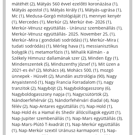
mátéhét (2)
,
Mátyás 560 évvel ezelőtti koronázása (1)
,
Mátyás apostol (1)
,
Mátyás király (1)
,
Mátyás-ugrása (1)
,
Mc (1)
,
Medusa-Gorgó mitológiáját (1)
,
mennyei kenyér
(1)
,
Mercedes (1)
,
Merkúr (2)
,
Merkúr éve- 2026 (1)
,
Merkúr-Vénusz együttállás - Uránusz szembenállás (1)
,
Merkúr-Vénusz együttállás- 2025. November 25, (1)
,
Merkúr–Mira ( gondolati sodródás) (1)
,
Merkúr–Mira (
tudati sodródás) (1)
,
Mérleg hava (1)
,
messianisztikus
bolygók (1)
,
metamorfózis (1)
,
Mihalik Kálmán - a
Székely Himnusz dallamának szer (2)
,
Minden Egy (1)
,
Mindenszentek (5)
,
Mindszenthy József (1)
,
Mit üzen a
2021-es év? (2)
,
Mohács (4)
,
Mohács 500, (1)
,
mozgó
ünnepek - Húsvét (2)
,
Mundán asztrológia (90)
,
Nagy
Anyaistennő (1)
,
Nagy Francia Forradalom (1)
,
nagy
tranzitok (2)
,
Nagyböjt (2)
,
Nagyboldogasszony (6)
,
Nagyboldogasszony napja (1)
,
Nagycsütörtök (2)
,
Nándoerfehérvár (2)
,
Nándorfehérvári diadal (4)
,
Nap
félév (2)
,
Nap-Antares együttállás (1)
,
Nap-Hold (1)
,
Nap-Hold és a Hamal és Shedir állócsillagok együtt (1)
,
Nap-Jupiter szembenállás (1)
,
Nap-Mars együttállás (3)
,
Nap-Mars-Plútó T-kvadrát (1)
,
Nap-Merkúr együttállás
(1)
,
Nap-Merkúr szextil Uránusz-karmapont (1)
,
Nap-