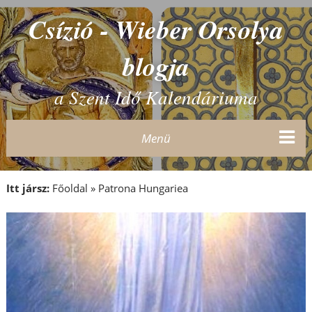
Csízió - Wieber Orsolya
blogja
a Szent Idő Kalendáriuma
Menü
Itt jársz:
Főoldal
»
Patrona Hungariea