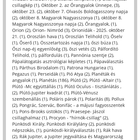
csillagkép (1)
,
Október 2. az Őrangyalok Ünnepe, (3)
,
október 23. (2)
,
október 7. Olvasós Boldogasszony napja
(2)
,
október 8. Magyarok Nagyasszonya (1)
,
október 8.
Magyarok Nagyasszonya napja (2)
,
Őrangyalok, (1)
,
Orion (2)
,
Orion- Nimród (3)
,
Orionidák - 2025. október
21. (1)
,
Oroszlán hava (1)
,
Oroszlán Telihold (1)
,
Őselv
(1)
,
Őserő (1)
,
Összetartozás napja (1)
,
őszi búza (1)
,
Őszi nap-éj egyenlőség (3)
,
őszi vetés (2)
,
Pálfordító
Telihold, (1)
,
pálfordulás (1)
,
Pannónia szentje (2)
,
Pápalátogatás asztrológiai képletes (1)
,
Pápaválasztás
(1)
,
Párthus Birodalom (1)
,
Patrona Hungariea (1)
,
Pegazus (1)
,
Perseidák (1)
,
Pió Atya (2)
,
Planéták és
angyalok (1)
,
Planétás (186)
,
Plútó (2)
,
Plútó -Altair (1)
,
Plútó -Mc együttállás (1)
,
Plútó Oculus - tisztánlátás ,
(2)
,
Plútó-Jupiter kvadrát (1)
,
Plútó-Vénusz
szembenállás (1)
,
Poláris párok (1)
,
Polaritás (8)
,
Pollux
(2)
,
Pongrác, Szervác, Bonifác - a májusi fagyosszentek
(1)
,
Pons-Brooks üstökös (1)
,
Praesepe- Jászol
csillaghalmaz (1)
,
Procyon - "hírnök-csillag" (2)
,
Pünkösdi Király, Pünkösdi Királylány (2)
,
pünkösdi
népszokás, (1)
,
pünkösdi-királyválasztás (1)
,
Rák hava
(2)
,
Rák Jupiter, a Jupiter jegyváltása és Magyarország