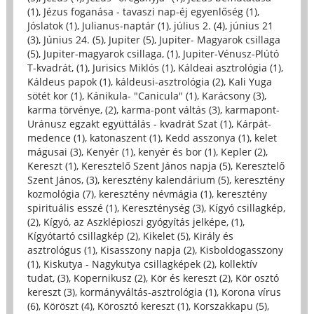
(1)
,
Jézus foganása - tavaszi nap-éj egyenlőség (1)
,
Jóslatok (1)
,
Julianus-naptár (1)
,
július 2. (4)
,
június 21
(3)
,
Június 24. (5)
,
Jupiter (5)
,
Jupiter- Magyarok csillaga
(5)
,
Jupiter-magyarok csillaga, (1)
,
Jupiter-Vénusz-Plútó
T-kvadrát, (1)
,
Jurisics Miklós (1)
,
Káldeai asztrológia (1)
,
Káldeus papok (1)
,
káldeusi-asztrológia (2)
,
Kali Yuga
sötét kor (1)
,
Kánikula- "Canicula" (1)
,
Karácsony (3)
,
karma törvénye, (2)
,
karma-pont váltás (3)
,
karmapont-
Uránusz egzakt együttálás - kvadrát Szat (1)
,
Kárpát-
medence (1)
,
katonaszent (1)
,
Kedd asszonya (1)
,
kelet
mágusai (3)
,
Kenyér (1)
,
kenyér és bor (1)
,
Kepler (2)
,
Kereszt (1)
,
Keresztelő Szent János napja (5)
,
Keresztelő
Szent János, (3)
,
keresztény kalendárium (5)
,
keresztény
kozmológia (7)
,
keresztény névmágia (1)
,
keresztény
spirituális esszé (1)
,
Kereszténység (3)
,
Kígyó csillagkép,
(2)
,
Kígyó, az Aszklépioszi gyógyítás jelképe, (1)
,
Kígyótartó csillagkép (2)
,
Kikelet (5)
,
Király és
asztrológus (1)
,
Kisasszony napja (2)
,
Kisboldogasszony
(1)
,
Kiskutya - Nagykutya csillagképek (2)
,
kollektív
tudat, (3)
,
Kopernikusz (2)
,
Kör és kereszt (2)
,
Kör osztó
kereszt (3)
,
kormányváltás-asztrológia (1)
,
Korona vírus
(6)
,
Köröszt (4)
,
Körosztó kereszt (1)
,
Korszakkapu (5)
,