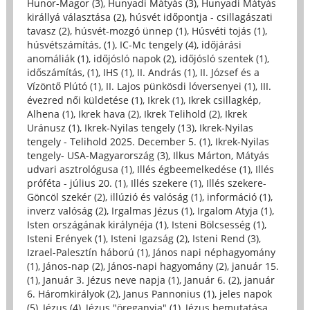
Hunor-Magor (3)
,
Hunyadi Mátyás (3)
,
Hunyadi Mátyás
királlyá választása (2)
,
húsvét időpontja - csillagászati
tavasz (2)
,
húsvét-mozgó ünnep (1)
,
Húsvéti tojás (1)
,
húsvétszámítás, (1)
,
IC-Mc tengely (4)
,
időjárási
anomáliák (1)
,
időjósló napok (2)
,
időjósló szentek (1)
,
időszámítás, (1)
,
IHS (1)
,
II. András (1)
,
II. József és a
Vízöntő Plútó (1)
,
II. Lajos pünkösdi lóversenyei (1)
,
III.
évezred női küldetése (1)
,
Ikrek (1)
,
Ikrek csillagkép,
Alhena (1)
,
Ikrek hava (2)
,
Ikrek Telihold (2)
,
Ikrek
Uránusz (1)
,
Ikrek-Nyilas tengely (13)
,
Ikrek-Nyilas
tengely - Telihold 2025. December 5. (1)
,
Ikrek-Nyilas
tengely- USA-Magyarország (3)
,
Ilkus Márton, Mátyás
udvari asztrológusa (1)
,
Illés égbeemelkedése (1)
,
Illés
próféta - július 20. (1)
,
Illés szekere (1)
,
Illés szekere-
Göncöl szekér (2)
,
illúzió és valóság (1)
,
információ (1)
,
inverz valóság (2)
,
Irgalmas Jézus (1)
,
Irgalom Atyja (1)
,
Isten országának királynéja (1)
,
Isteni Bölcsesség (1)
,
Isteni Erények (1)
,
Isteni Igazság (2)
,
Isteni Rend (3)
,
Izrael-Palesztín háború (1)
,
János napi néphagyomány
(1)
,
János-nap (2)
,
János-napi hagyomány (2)
,
január 15.
(1)
,
Január 3. Jézus neve napja (1)
,
Január 6. (2)
,
január
6. Háromkirályok (2)
,
Janus Pannonius (1)
,
jeles napok
(5)
,
Jézus (4)
,
Jézus "öreganyja" (1)
,
Jézus bemutatása