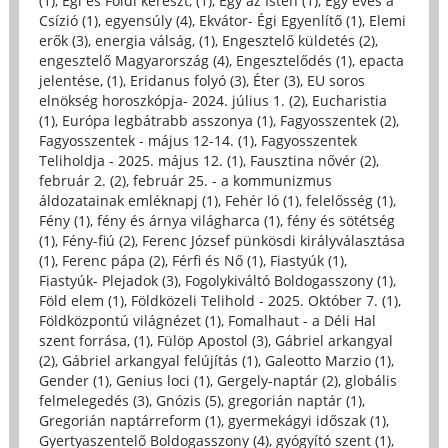
(1)
,
Égi és Földi kereszt, (1)
,
Egy az Isten (1)
,
Egy éves a
Csízió (1)
,
egyensúly (4)
,
Ekvátor- Égi Egyenlítő (1)
,
Elemi
erők (3)
,
energia válság, (1)
,
Engesztelő küldetés (2)
,
engesztelő Magyarország (4)
,
Engesztelődés (1)
,
epacta
jelentése, (1)
,
Eridanus folyó (3)
,
Éter (3)
,
EU soros
elnökség horoszkópja- 2024. július 1. (2)
,
Eucharistia
(1)
,
Európa legbátrabb asszonya (1)
,
Fagyosszentek (2)
,
Fagyosszentek - május 12-14. (1)
,
Fagyosszentek
Teliholdja - 2025. május 12. (1)
,
Fausztina nővér (2)
,
február 2. (2)
,
február 25. - a kommunizmus
áldozatainak emléknapj (1)
,
Fehér ló (1)
,
felelősség (1)
,
Fény (1)
,
fény és árnya világharca (1)
,
fény és sötétség
(1)
,
Fény-fiú (2)
,
Ferenc József pünkösdi királyválasztása
(1)
,
Ferenc pápa (2)
,
Férfi és Nő (1)
,
Fiastyúk (1)
,
Fiastyúk- Plejadok (3)
,
Fogolykiváltó Boldogasszony (1)
,
Föld elem (1)
,
Földközeli Telihold - 2025. Október 7. (1)
,
Földközpontú világnézet (1)
,
Fomalhaut - a Déli Hal
szent forrása, (1)
,
Fülöp Apostol (3)
,
Gábriel arkangyal
(2)
,
Gábriel arkangyal felújítás (1)
,
Galeotto Marzio (1)
,
Gender (1)
,
Genius loci (1)
,
Gergely-naptár (2)
,
globális
felmelegedés (3)
,
Gnózis (5)
,
gregorián naptár (1)
,
Gregorián naptárreform (1)
,
gyermekágyi időszak (1)
,
Gyertyaszentelő Boldogasszony (4)
,
gyógyító szent (1)
,