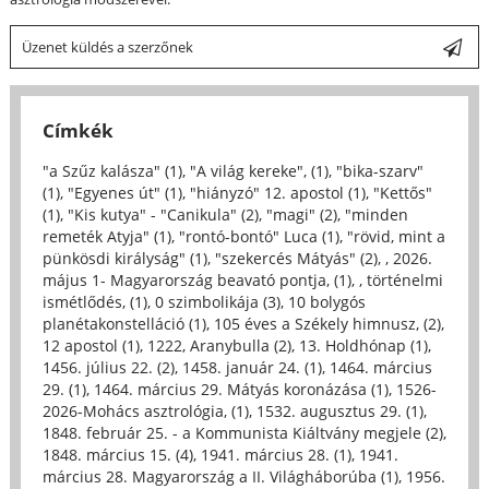
Üzenet küldés a szerzőnek
Címkék
"a Szűz kalásza" (1)
,
"A világ kereke", (1)
,
"bika-szarv"
(1)
,
"Egyenes út" (1)
,
"hiányzó" 12. apostol (1)
,
"Kettős"
(1)
,
"Kis kutya" - "Canikula" (2)
,
"magi" (2)
,
"minden
remeték Atyja" (1)
,
"rontó-bontó" Luca (1)
,
"rövid, mint a
pünkösdi királyság" (1)
,
"szekercés Mátyás" (2)
,
, 2026.
május 1- Magyarország beavató pontja, (1)
,
, történelmi
ismétlődés, (1)
,
0 szimbolikája (3)
,
10 bolygós
planétakonstelláció (1)
,
105 éves a Székely himnusz, (2)
,
12 apostol (1)
,
1222, Aranybulla (2)
,
13. Holdhónap (1)
,
1456. július 22. (2)
,
1458. január 24. (1)
,
1464. március
29. (1)
,
1464. március 29. Mátyás koronázása (1)
,
1526-
2026-Mohács asztrológia, (1)
,
1532. augusztus 29. (1)
,
1848. február 25. - a Kommunista Kiáltvány megjele (2)
,
1848. március 15. (4)
,
1941. március 28. (1)
,
1941.
március 28. Magyarország a II. Világháborúba (1)
,
1956.