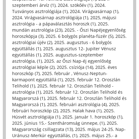
szeptemberi árvíz (1)
,
2024. szökőév (1)
,
2024.
Tusványos asztrológiája (1)
,
2024. Virágvasárnap (1)
,
2024. Virágvasárnap asztrológiája (1)
,
2025, májusi
asztrológia - a pápaválasztás horoszk (1)
,
2025.
mundán asztrológia (23)
,
2025. - Őszi Napéjegyenlőség
horoszkópja (3)
,
2025. 6 bolygós planéta-füzér (5)
,
2025.
asztrológiai újév (2)
,
2025. augusztus - 6 bolygós
együttállás (1)
,
2025. augusztus 12- Jupiter Vénusz
együttállás (1)
,
2025. augusztus-szeptember
asztrológia, (1)
,
2025. az Őszi Nap-éj egyenlőség
asztrológiai képle (2)
,
2025. csíziója (14)
,
2025. éves
horoszkóp (7)
,
2025. február , Vénusz-Neptun-
karmapont együttállá (1)
,
2025. február 12. Oroszlán
Telihold (1)
,
2025. február 12. Oroszlán Telihold -
asztrológia (1)
,
2025. február 12. Oroszlán Telihold és
Magyarorszá (1)
,
2025. február 12. Oroszlán Telihold és
Magyarorszá (1)
,
2025. februári asztrológia (4)
,
2025.
februári horoszkóp (2)
,
2025. Halak hava (1)
,
2025.
Húsvét asztrológiája (1)
,
2025. január 1. horoszkóp (1)
,
2025. június 15.- Szentháromság ünnepe, (1)
,
2025.
Magyarország csillagzata (13)
,
2025. május 24-25. Nap-
Uránusz-Merkúr együttállás, (1)
,
2025. május 25.- a