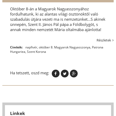
Október 8-án a Magyarok Nagyasszonyához
fordulhatunk, ki az alantas világi ösztönöktől való
szabadulás útjára vezeti ma is nemzetünket...S akinek
ünnepén, Szent II. János Pál pápa a Földbolygót, s
annak minden nemzetét Mária oltalmába ajánlotta!
Részletek
Címkék:
napfivér
,
október 8. Magyarok Nagyasszonya
,
Patrona
Hungariea
,
Szent Korona
Ha tetszett, oszd meg:
Linkek