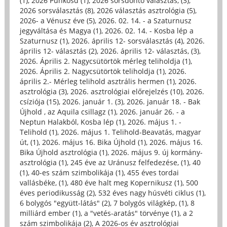
(1)
,
2026 Pünkösd (1)
,
2026 sorsdöntő választás, (3)
,
2026 sorsválasztás (8)
,
2026 választás asztrológia (5)
,
2026- a Vénusz éve (5)
,
2026. 02. 14. - a Szaturnusz
jegyváltása és Magya (1)
,
2026. 02. 14. - Kosba lép a
Szaturnusz (1)
,
2026. április 12- sorsválasztás (4)
,
2026.
április 12- választás (2)
,
2026. április 12- választás, (3)
,
2026. Április 2. Nagycsütörtök mérleg teliholdja (1)
,
2026. Április 2. Nagycsütörtök teliholdja (1)
,
2026.
április 2.- Mérleg telihold asztrális hermen (1)
,
2026.
asztrológia (3)
,
2026. asztrológiai előrejelzés (10)
,
2026.
csíziója (15)
,
2026. január 1. (3)
,
2026. január 18. - Bak
Újhold , az Aquila csillagz (1)
,
2026. január 26. - a
Neptun Halakból, Kosba lép (1)
,
2026. május 1. -
Telihold (1)
,
2026. május 1. Telihold-Beavatás, magyar
út, (1)
,
2026. május 16. Bika Újhold (1)
,
2026. május 16.
Bika Újhold asztrológia (1)
,
2026. május 9. új kormány-
asztrológia (1)
,
245 éve az Uránusz felfedezése, (1)
,
40
(1)
,
40-es szám szimbolikája (1)
,
455 éves tordai
vallásbéke, (1)
,
480 éve halt meg Kopernikusz (1)
,
500
éves periodikusság (2)
,
532 éves nagy húsvéti ciklus (1)
,
6 bolygós "együtt-látás" (2)
,
7 bolygós világkép, (1)
,
8
milliárd ember (1)
,
a "vetés-aratás" törvénye (1)
,
a 2
szám szimbolikája (2)
,
A 2026-os év asztrológiai