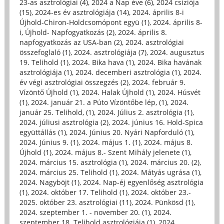
23-as asztrológiai (4)
,
2024 a Nap éve (6)
,
2024 csíziója
(15)
,
2024-es év asztrológiája (14)
,
2024. április 8-i
Újhold-Chiron-Holdcsomópont együ (1)
,
2024. április 8-
i, Újhold- Napfogyatkozás (2)
,
2024. április 8.
napfogyatkozás az USA-ban (2)
,
2024. asztrológiai
összefoglaló (1)
,
2024. asztrológiája (7)
,
2024. augusztus
19. Telihold (1)
,
2024. Bika hava (1)
,
2024. Bika havának
asztrológiája (1)
,
2024. decemberi asztrológia (1)
,
2024.
év végi asztrológiai összegzés (2)
,
2024. február 9.
Vízöntő Újhold (1)
,
2024. Halak Újhold (1)
,
2024. Húsvét
(1)
,
2024. január 21. a Púto Vízöntőbe lép, (1)
,
2024.
január 25. Telihold, (1)
,
2024. Július 2. asztrológia (1)
,
2024. júliusi asztrológia (2)
,
2024. június 16. Hold-Spica
együttállás (1)
,
2024. Június 20. Nyári Napforduló (1)
,
2024. Június 9. (1)
,
2024. május 1. (1)
,
2024. május 8.
Újhold (1)
,
2024. május 8.- Szent Mihály jelenete (1)
,
2024. március 15. asztrológia (1)
,
2024. március 20. (2)
,
2024. március 25. Telihold (1)
,
2024. Mátyás ugrása (1)
,
2024. Nagyböjt (1)
,
2024. Nap-éj egyenlőség asztrológia
(1)
,
2024. október 17. Telihold (1)
,
2024. október 23.-
2025. október 23. asztrológiai (11)
,
2024. Pünkösd (1)
,
2024. szeptember 1. - november 20. (1)
,
2024.
szeptember 18. Telihold asztrológiája (1)
,
2024.