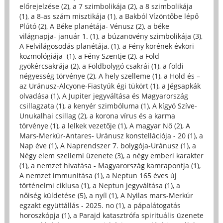
előrejelzése (2)
,
a 7 szimbolikája (2)
,
a 8 szimbolikája
(1)
,
a 8-as szám misztikája (1)
,
a Bakból Vízöntőbe lépő
Plútó (2)
,
A Béke planétája- Vénusz (2)
,
a béke
világnapja- január 1. (1)
,
a búzanövény szimbolikája (3)
,
A Felvilágosodás planétája, (1)
,
a Fény körének évköri
kozmológiája (1)
,
a Fény Szentje (2)
,
a Föld
gyökércsakrája (2)
,
a Földbolygó csakrái (1)
,
a földi
négyesség törvénye (2)
,
A hely szelleme (1)
,
a Hold és –
az Uránusz-Alcyone-Fiastyúk égi tükört (1)
,
a Jégsapkák
olvadása (1)
,
A Jupiter jegyváltása és Magyarország
csillagzata (1)
,
a kenyér szimbóluma (1)
,
A kígyó Szíve-
Unukalhai csillag (2)
,
a korona vírus és a karma
törvénye (1)
,
a lelkek vezetője (1)
,
A magyar Nő (2)
,
A
Mars-Merkúr-Antares- Uránusz konstellációja - 20 (1)
,
a
Nap éve (1)
,
A Naprendszer 7. bolygója-Uránusz (1)
,
a
Négy elem szellemi üzenete (3)
,
a négy emberi karakter
(1)
,
a nemzet hivatása - Magyarország kamrapontja (1)
,
A nemzet immunitása (1)
,
a Neptun 165 éves új
történelmi ciklusa (1)
,
a Neptun jegyváltása (1)
,
a
nőiség küldetése (5)
,
a nyíl (1)
,
A Nyilas mars-Merkúr
egzakt együttállás - 2025. no (1)
,
a pápalátogatás
horoszkópja (1)
,
a Parajd katasztrófa spirituális üzenete