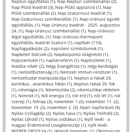
Neptun együttállás (1)
,
Nap-Neptun szembenállás (2)
,
Nap-Plútó kvadrát (3)
,
Nap-Plútó oppozíció (1)
,
Nap-
Plútó szembenállás (2)
,
Nap-Szaturnusz kvadrát (1)
,
Nap-Szaturnusz szembenállás (1)
,
Nap-Uránusz egzakt
együttállás, (1)
,
Nap-Uránusz kvadrát - 2025. augusztus
24. (1)
,
Nap-Uránusz szembenállás (1)
,
Nap-Uránusz-
Algol együttállás, (1)
,
Nap-Uránusz-Karmapont
együttállás, kvadrát Szaturn (1)
,
napfivér (110)
,
Napfogyatkozás (2)
,
napisteni szimbólumok (1)
,
Napkeleti bölcsek (2)
,
Napközpontú világnézet (1)
,
Napszentület (1)
,
naptárreform (1)
,
Naptisztelet (1)
,
Natália nővér (2)
,
Négy Evangélista (1)
,
négy kardvágás
(1)
,
nemzetbiztonság (1)
,
Nemzeti immun-rendszer (1)
,
nemzettudat manipulációja (1)
,
Neptun a Halak 29,
karmikus , anaretikus fokán (1)
,
Neptun Halak 29. fok
(1)
,
névmágia (1)
,
Névmisztika (2)
,
névmisztikai védelem
(1)
,
Nimród (1)
,
Női energia (1)
,
női erő (1)
,
női lét (1)
,
női
szerep (1)
,
Nőnap (3)
,
november 1 (3)
,
november 11. (2)
,
November 19. (2)
,
november 2. (3)
,
Nyári napforduló (9)
,
Nyilas Csillagkép (2)
,
Nyilas hava (1)
,
Nyilas Telihold (2)
,
Nyilas Újhold (1)
,
Nyilas zodiákus (1)
,
Nyílt levél - a
magyar Érdemrend Lovagkeresztje (1)
,
nyílt levél-
WIEBER ORSOLYA (1)
,
oklándi templom, (1)
,
Ökörhajcsár