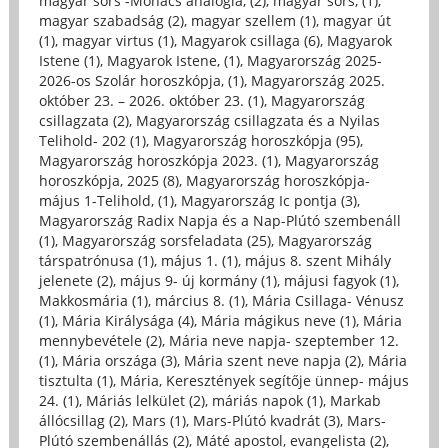
magyar sors -Mohács analógia, (2)
,
magyar sors, (1)
,
magyar szabadság (2)
,
magyar szellem (1)
,
magyar út
(1)
,
magyar virtus (1)
,
Magyarok csillaga (6)
,
Magyarok
Istene (1)
,
Magyarok Istene, (1)
,
Magyarország 2025-
2026-os Szolár horoszkópja, (1)
,
Magyarország 2025.
október 23. – 2026. október 23. (1)
,
Magyarország
csillagzata (2)
,
Magyarország csillagzata és a Nyilas
Telihold- 202 (1)
,
Magyarország horoszkópja (95)
,
Magyarország horoszkópja 2023. (1)
,
Magyarország
horoszkópja, 2025 (8)
,
Magyarország horoszkópja-
május 1-Telihold, (1)
,
Magyarország Ic pontja (3)
,
Magyarország Radix Napja és a Nap-Plútó szembenáll
(1)
,
Magyarország sorsfeladata (25)
,
Magyarország
társpatrónusa (1)
,
május 1. (1)
,
május 8. szent Mihály
jelenete (2)
,
május 9- új kormány (1)
,
májusi fagyok (1)
,
Makkosmária (1)
,
március 8. (1)
,
Mária Csillaga- Vénusz
(1)
,
Mária Királysága (4)
,
Mária mágikus neve (1)
,
Mária
mennybevétele (2)
,
Mária neve napja- szeptember 12.
(1)
,
Mária országa (3)
,
Mária szent neve napja (2)
,
Mária
tisztulta (1)
,
Mária, Keresztények segítője ünnep- május
24. (1)
,
Máriás lelkület (2)
,
máriás napok (1)
,
Markab
állócsillag (2)
,
Mars (1)
,
Mars-Plútó kvadrát (3)
,
Mars-
Plútó szembenállás (2)
,
Máté apostol, evangelista (2)
,