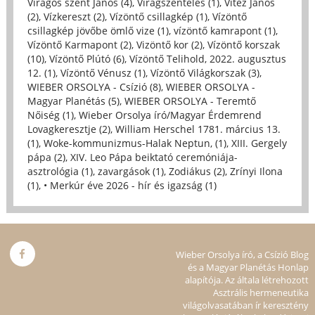
Virágos szent János (4)
,
Virágszentelés (1)
,
Vitéz János
(2)
,
Vízkereszt (2)
,
Vízöntő csillagkép (1)
,
Vízöntő
csillagkép jövőbe ömlő vize (1)
,
vízöntő kamrapont (1)
,
Vízöntő Karmapont (2)
,
Vizöntő kor (2)
,
Vízöntő korszak
(10)
,
Vízöntő Plútó (6)
,
Vízöntő Telihold, 2022. augusztus
12. (1)
,
Vízöntő Vénusz (1)
,
Vízöntő Világkorszak (3)
,
WIEBER ORSOLYA - Csízió (8)
,
WIEBER ORSOLYA -
Magyar Planétás (5)
,
WIEBER ORSOLYA - Teremtő
Nőiség (1)
,
Wieber Orsolya író/Magyar Érdemrend
Lovagkeresztje (2)
,
William Herschel 1781. március 13.
(1)
,
Woke-kommunizmus-Halak Neptun, (1)
,
XIII. Gergely
pápa (2)
,
XIV. Leo Pápa beiktató ceremóniája-
asztrológia (1)
,
zavargások (1)
,
Zodiákus (2)
,
Zrínyi Ilona
(1)
,
• Merkúr éve 2026 - hír és igazság (1)
Wieber Orsolya író, a Csízió Blog
és a Magyar Planétás Honlap
alapítója. Az általa létrehozott
Asztrális hermeneutika
világolvasatában ír keresztény