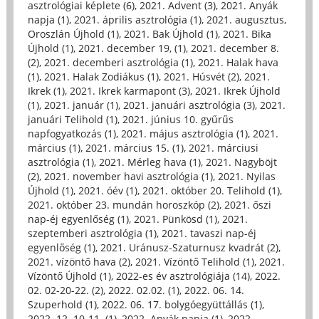
asztrológiai képlete (6)
,
2021. Advent (3)
,
2021. Anyák
napja (1)
,
2021. április asztrológia (1)
,
2021. augusztus,
Oroszlán Újhold (1)
,
2021. Bak Újhold (1)
,
2021. Bika
Újhold (1)
,
2021. december 19, (1)
,
2021. december 8.
(2)
,
2021. decemberi asztrológia (1)
,
2021. Halak hava
(1)
,
2021. Halak Zodiákus (1)
,
2021. Húsvét (2)
,
2021.
Ikrek (1)
,
2021. Ikrek karmapont (3)
,
2021. Ikrek Újhold
(1)
,
2021. január (1)
,
2021. januári asztrológia (3)
,
2021.
januári Telihold (1)
,
2021. június 10. gyűrűs
napfogyatkozás (1)
,
2021. május asztrológia (1)
,
2021.
március (1)
,
2021. március 15. (1)
,
2021. márciusi
asztrológia (1)
,
2021. Mérleg hava (1)
,
2021. Nagyböjt
(2)
,
2021. november havi asztrológia (1)
,
2021. Nyilas
Újhold (1)
,
2021. óév (1)
,
2021. október 20. Telihold (1)
,
2021. október 23. mundán horoszkóp (2)
,
2021. őszi
nap-éj egyenlőség (1)
,
2021. Pünkösd (1)
,
2021.
szeptemberi asztrológia (1)
,
2021. tavaszi nap-éj
egyenlőség (1)
,
2021. Uránusz-Szaturnusz kvadrát (2)
,
2021. vízöntő hava (2)
,
2021. Vízöntő Telihold (1)
,
2021.
Vízöntő Újhold (1)
,
2022-es év asztrológiája (14)
,
2022.
02. 02-20-22. (2)
,
2022. 02.02. (1)
,
2022. 06. 14.
Szuperhold (1)
,
2022. 06. 17. bolygóegyüttállás (1)
,
2022. 12. 10-11. (1)
,
2022. Anyák napja (1)
,
2022.