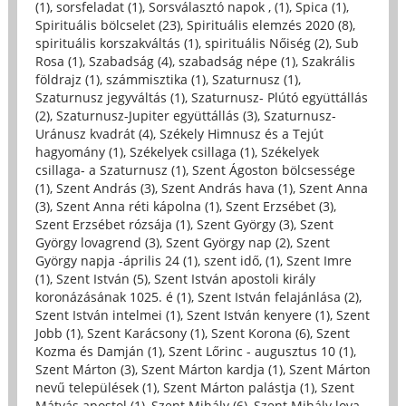
(1)
,
sorsfeladat (1)
,
Sorsválasztó napok , (1)
,
Spica (1)
,
Spirituális bölcselet (23)
,
Spirituális elemzés 2020 (8)
,
spirituális korszakváltás (1)
,
spirituális Nőiség (2)
,
Sub
Rosa (1)
,
Szabadság (4)
,
szabadság népe (1)
,
Szakrális
földrajz (1)
,
számmisztika (1)
,
Szaturnusz (1)
,
Szaturnusz jegyváltás (1)
,
Szaturnusz- Plútó együttállás
(2)
,
Szaturnusz-Jupiter együttállás (3)
,
Szaturnusz-
Uránusz kvadrát (4)
,
Székely Himnusz és a Tejút
hagyomány (1)
,
Székelyek csillaga (1)
,
Székelyek
csillaga- a Szaturnusz (1)
,
Szent Ágoston bölcsessége
(1)
,
Szent András (3)
,
Szent András hava (1)
,
Szent Anna
(3)
,
Szent Anna réti kápolna (1)
,
Szent Erzsébet (3)
,
Szent Erzsébet rózsája (1)
,
Szent György (3)
,
Szent
György lovagrend (3)
,
Szent György nap (2)
,
Szent
György napja -április 24 (1)
,
szent idő, (1)
,
Szent Imre
(1)
,
Szent István (5)
,
Szent István apostoli király
koronázásának 1025. é (1)
,
Szent István felajánlása (2)
,
Szent István intelmei (1)
,
Szent István kenyere (1)
,
Szent
Jobb (1)
,
Szent Karácsony (1)
,
Szent Korona (6)
,
Szent
Kozma és Damján (1)
,
Szent Lőrinc - augusztus 10 (1)
,
Szent Márton (3)
,
Szent Márton kardja (1)
,
Szent Márton
nevű települések (1)
,
Szent Márton palástja (1)
,
Szent
Mátyás apostol (1)
,
Szent Mihály (6)
,
Szent Mihály lova