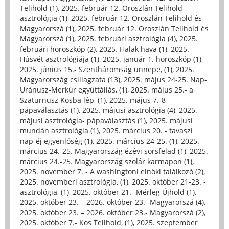
Telihold (1)
,
2025. február 12. Oroszlán Telihold -
asztrológia (1)
,
2025. február 12. Oroszlán Telihold és
Magyarorszá (1)
,
2025. február 12. Oroszlán Telihold és
Magyarorszá (1)
,
2025. februári asztrológia (4)
,
2025.
februári horoszkóp (2)
,
2025. Halak hava (1)
,
2025.
Húsvét asztrológiája (1)
,
2025. január 1. horoszkóp (1)
,
2025. június 15.- Szentháromság ünnepe, (1)
,
2025.
Magyarország csillagzata (13)
,
2025. május 24-25. Nap-
Uránusz-Merkúr együttállás, (1)
,
2025. május 25.- a
Szaturnusz Kosba lép, (1)
,
2025. május 7.-8
pápaválasztás (1)
,
2025. májusi asztrológia (4)
,
2025.
májusi asztrológia- pápaválasztás (1)
,
2025. májusi
mundán asztrológia (1)
,
2025. március 20. - tavaszi
nap-éj egyenlőség (1)
,
2025. március 24-25. (1)
,
2025.
március 24.-25. Magyarország ézévi sorsfelad (1)
,
2025.
március 24.-25. Magyarország szolár karmapon (1)
,
2025. november 7. - A washingtoni elnöki találkozó (2)
,
2025. novemberi asztrológia, (1)
,
2025. október 21-23. -
asztrológia, (1)
,
2025. október 21.- Mérleg Újhold (1)
,
2025. október 23. – 2026. október 23.- Magyarorszá (4)
,
2025. október 23. – 2026. október 23.- Magyarorszá (2)
,
2025. október 7.- Kos Telihold, (1)
,
2025. szeptember