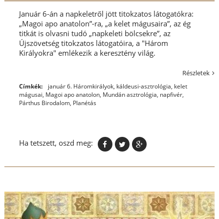
Január 6-án a napkeletről jött titokzatos látogatókra:
„Magoi apo anatolon”-ra, „a kelet mágusaira”, az ég
titkát is olvasni tudó „napkeleti bölcsekre”, az
Újszövetség titokzatos látogatóira, a "Három
Királyokra" emlékezik a keresztény világ.
Részletek
Címkék:
január 6. Háromkirályok
,
káldeusi-asztrológia
,
kelet
mágusai
,
Magoi apo anatolon
,
Mundán asztrológia
,
napfivér
,
Párthus Birodalom
,
Planétás
Ha tetszett, oszd meg: