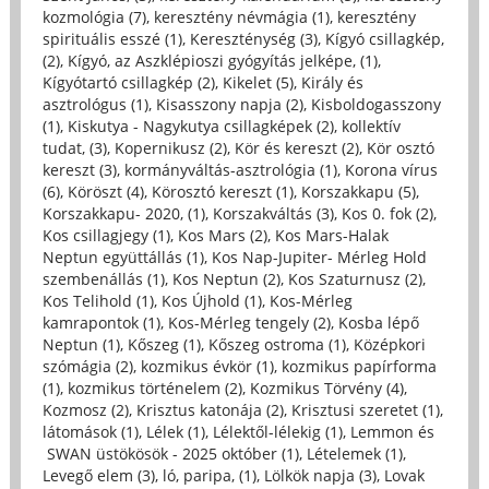
kozmológia (7)
,
keresztény névmágia (1)
,
keresztény
spirituális esszé (1)
,
Kereszténység (3)
,
Kígyó csillagkép,
(2)
,
Kígyó, az Aszklépioszi gyógyítás jelképe, (1)
,
Kígyótartó csillagkép (2)
,
Kikelet (5)
,
Király és
asztrológus (1)
,
Kisasszony napja (2)
,
Kisboldogasszony
(1)
,
Kiskutya - Nagykutya csillagképek (2)
,
kollektív
tudat, (3)
,
Kopernikusz (2)
,
Kör és kereszt (2)
,
Kör osztó
kereszt (3)
,
kormányváltás-asztrológia (1)
,
Korona vírus
(6)
,
Köröszt (4)
,
Körosztó kereszt (1)
,
Korszakkapu (5)
,
Korszakkapu- 2020, (1)
,
Korszakváltás (3)
,
Kos 0. fok (2)
,
Kos csillagjegy (1)
,
Kos Mars (2)
,
Kos Mars-Halak
Neptun együttállás (1)
,
Kos Nap-Jupiter- Mérleg Hold
szembenállás (1)
,
Kos Neptun (2)
,
Kos Szaturnusz (2)
,
Kos Telihold (1)
,
Kos Újhold (1)
,
Kos-Mérleg
kamrapontok (1)
,
Kos-Mérleg tengely (2)
,
Kosba lépő
Neptun (1)
,
Kőszeg (1)
,
Kőszeg ostroma (1)
,
Középkori
szómágia (2)
,
kozmikus évkör (1)
,
kozmikus papírforma
(1)
,
kozmikus történelem (2)
,
Kozmikus Törvény (4)
,
Kozmosz (2)
,
Krisztus katonája (2)
,
Krisztusi szeretet (1)
,
látomások (1)
,
Lélek (1)
,
Lélektől-lélekig (1)
,
Lemmon és
SWAN üstökösök - 2025 október (1)
,
Lételemek (1)
,
Levegő elem (3)
,
ló, paripa, (1)
,
Lölkök napja (3)
,
Lovak