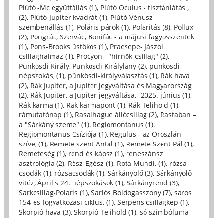
Plútó -Mc együttállás (1)
,
Plútó Oculus - tisztánlátás ,
(2)
,
Plútó-Jupiter kvadrát (1)
,
Plútó-Vénusz
szembenállás (1)
,
Poláris párok (1)
,
Polaritás (8)
,
Pollux
(2)
,
Pongrác, Szervác, Bonifác - a májusi fagyosszentek
(1)
,
Pons-Brooks üstökös (1)
,
Praesepe- Jászol
csillaghalmaz (1)
,
Procyon - "hírnök-csillag" (2)
,
Pünkösdi Király, Pünkösdi Királylány (2)
,
pünkösdi
népszokás, (1)
,
pünkösdi-királyválasztás (1)
,
Rák hava
(2)
,
Rák Jupiter, a Jupiter jegyváltása és Magyarország
(2)
,
Rák Jupiter, a Jupiter jegyváltása,- 2025. június (1)
,
Rák karma (1)
,
Rák karmapont (1)
,
Rák Telihold (1)
,
rámutatónap (1)
,
Rasalhague állócsillag (2)
,
Rastaban –
a "Sárkány szeme" (1)
,
Regiomontanus (1)
,
Regiomontanus Csíziója (1)
,
Regulus - az Oroszlán
szíve, (1)
,
Remete szent Antal (1)
,
Remete Szent Pál (1)
,
Remeteség (1)
,
rend és káosz (1)
,
reneszánsz
asztrológia (2)
,
Rész-Egész (1)
,
Rota Mundi, (1)
,
rózsa-
csodák (1)
,
rózsacsodák (1)
,
Sárkányölő (3)
,
Sárkányölő
vitéz, Április 24. népszokások (1)
,
Sárkányrend (3)
,
Sarkcsillag-Polaris (1)
,
Sarlós Boldogasszony (7)
,
saros
154-es fogyatkozási ciklus, (1)
,
Serpens csillagkép (1)
,
Skorpió hava (3)
,
Skorpió Telihold (1)
,
só szimbóluma