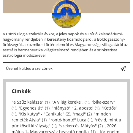
A Csízió Blog a szakrális évkör, a jeles napok és a Csízió kalendáriumi-
hagyomány rendjében ír keresztény kozmológiáról, a Boldogasszony-
örökségről, a kozmikus történelemről és Magyarország csillagzatáról az
asztrális hermeneutika világértelmező rendjében és a szinkretista
asztrológia módszerével.
Üzenet küldés a szerzőnek
Címkék
"a Szűz kalásza" (1)
,
"A világ kereke", (1)
,
"bika-szarv"
(1)
,
"Egyenes út" (1)
,
"hiányzó" 12. apostol (1)
,
"Kettős"
(1)
,
"Kis kutya" - "Canikula" (2)
,
"magi" (2)
,
"minden
remeték Atyja" (1)
,
"rontó-bontó" Luca (1)
,
"rövid, mint a
pünkösdi királyság" (1)
,
"szekercés Mátyás" (2)
,
, 2026.
május 1- Magyarország beavató pontja, (1)
,
, történelmi