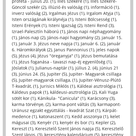
próféta - július 20. (1)
,
Illés szekere (1)
,
Illés szekere-
Göncöl szekér (2)
,
illúzió és valóság (1)
,
információ (1)
,
inverz valóság (2)
,
Irgalmas Jézus (1)
,
Irgalom Atyja (1)
,
Isten országának királynéja (1)
,
Isteni Bölcsesség (1)
,
Isteni Erények (1)
,
Isteni Igazság (2)
,
Isteni Rend (3)
,
Izrael-Palesztín háború (1)
,
János napi néphagyomány
(1)
,
János-nap (2)
,
János-napi hagyomány (2)
,
január 15.
(1)
,
Január 3. Jézus neve napja (1)
,
Január 6. (2)
,
január
6. Háromkirályok (2)
,
Janus Pannonius (1)
,
jeles napok
(5)
,
Jézus (4)
,
Jézus "öreganyja" (1)
,
Jézus bemutatása
(1)
,
Jézus foganása - tavaszi nap-éj egyenlőség (1)
,
Jóslatok (1)
,
Julianus-naptár (1)
,
július 2. (4)
,
június 21
(3)
,
Június 24. (5)
,
Jupiter (5)
,
Jupiter- Magyarok csillaga
(5)
,
Jupiter-magyarok csillaga, (1)
,
Jupiter-Vénusz-Plútó
T-kvadrát, (1)
,
Jurisics Miklós (1)
,
Káldeai asztrológia (1)
,
Káldeus papok (1)
,
káldeusi-asztrológia (2)
,
Kali Yuga
sötét kor (1)
,
Kánikula- "Canicula" (1)
,
Karácsony (3)
,
karma törvénye, (2)
,
karma-pont váltás (3)
,
karmapont-
Uránusz egzakt együttálás - kvadrát Szat (1)
,
Kárpát-
medence (1)
,
katonaszent (1)
,
Kedd asszonya (1)
,
kelet
mágusai (3)
,
Kenyér (1)
,
kenyér és bor (1)
,
Kepler (2)
,
Kereszt (1)
,
Keresztelő Szent János napja (5)
,
Keresztelő
Szent János, (3)
,
keresztény kalendárium (5)
,
keresztény