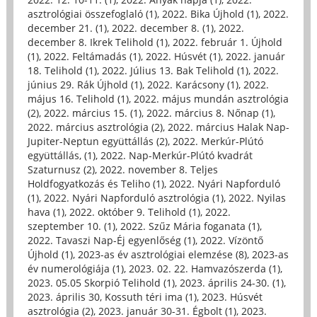
asztrológiai összefoglaló (1)
,
2022. Bika Újhold (1)
,
2022.
december 21. (1)
,
2022. december 8. (1)
,
2022.
december 8. Ikrek Telihold (1)
,
2022. február 1. Újhold
(1)
,
2022. Feltámadás (1)
,
2022. Húsvét (1)
,
2022. január
18. Telihold (1)
,
2022. Július 13. Bak Telihold (1)
,
2022.
június 29. Rák Újhold (1)
,
2022. Karácsony (1)
,
2022.
május 16. Telihold (1)
,
2022. május mundán asztrológia
(2)
,
2022. március 15. (1)
,
2022. március 8. Nőnap (1)
,
2022. március asztrológia (2)
,
2022. március Halak Nap-
Jupiter-Neptun együttállás (2)
,
2022. Merkúr-Plútó
együttállás, (1)
,
2022. Nap-Merkúr-Plútó kvadrát
Szaturnusz (2)
,
2022. november 8. Teljes
Holdfogyatkozás és Teliho (1)
,
2022. Nyári Napforduló
(1)
,
2022. Nyári Napforduló asztrológia (1)
,
2022. Nyilas
hava (1)
,
2022. október 9. Telihold (1)
,
2022.
szeptember 10. (1)
,
2022. Szűz Mária foganata (1)
,
2022. Tavaszi Nap-Éj egyenlőség (1)
,
2022. Vízöntő
Újhold (1)
,
2023-as év asztrológiai elemzése (8)
,
2023-as
év numerológiája (1)
,
2023. 02. 22. Hamvazószerda (1)
,
2023. 05.05 Skorpió Telihold (1)
,
2023. április 24-30. (1)
,
2023. április 30, Kossuth téri ima (1)
,
2023. Húsvét
asztrológia (2)
,
2023. január 30-31. Égbolt (1)
,
2023.