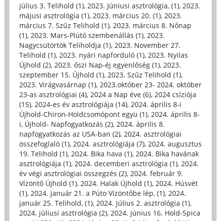
július 3. Telihold (1)
,
2023. Júniusi asztrológia, (1)
,
2023.
májusi asztrológia (1)
,
2023. március 20. (1)
,
2023.
március 7. Szűz Telihold (1)
,
2023. március 8. Nőnap
(1)
,
2023. Mars-Plútó szembenállás (1)
,
2023.
Nagycsütörtök Teliholdja (1)
,
2023. November 27.
Telihold (1)
,
2023. nyári napforduló (1)
,
2023. Nyilas
Újhold (2)
,
2023. őszi Nap-éj egyenlőség (1)
,
2023.
szeptember 15. Újhold (1)
,
2023. Szűz Telihold (1)
,
2023. Virágvasárnap (1)
,
2023.október 23- 2024. október
23-as asztrológiai (4)
,
2024 a Nap éve (6)
,
2024 csíziója
(15)
,
2024-es év asztrológiája (14)
,
2024. április 8-i
Újhold-Chiron-Holdcsomópont együ (1)
,
2024. április 8-
i, Újhold- Napfogyatkozás (2)
,
2024. április 8.
napfogyatkozás az USA-ban (2)
,
2024. asztrológiai
összefoglaló (1)
,
2024. asztrológiája (7)
,
2024. augusztus
19. Telihold (1)
,
2024. Bika hava (1)
,
2024. Bika havának
asztrológiája (1)
,
2024. decemberi asztrológia (1)
,
2024.
év végi asztrológiai összegzés (2)
,
2024. február 9.
Vízöntő Újhold (1)
,
2024. Halak Újhold (1)
,
2024. Húsvét
(1)
,
2024. január 21. a Púto Vízöntőbe lép, (1)
,
2024.
január 25. Telihold, (1)
,
2024. Július 2. asztrológia (1)
,
2024. júliusi asztrológia (2)
,
2024. június 16. Hold-Spica