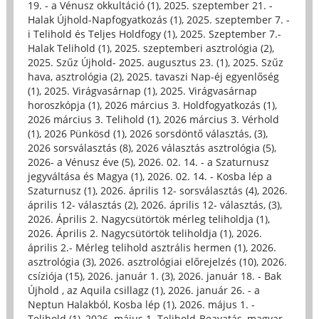
19. - a Vénusz okkultáció (1)
,
2025. szeptember 21. -
Halak Újhold-Napfogyatkozás (1)
,
2025. szeptember 7. -
i Telihold és Teljes Holdfogy (1)
,
2025. Szeptember 7.-
Halak Telihold (1)
,
2025. szeptemberi asztrológia (2)
,
2025. Szűz Újhold- 2025. augusztus 23. (1)
,
2025. Szűz
hava, asztrológia (2)
,
2025. tavaszi Nap-éj egyenlőség
(1)
,
2025. Virágvasárnap (1)
,
2025. Virágvasárnap
horoszkópja (1)
,
2026 március 3. Holdfogyatkozás (1)
,
2026 március 3. Telihold (1)
,
2026 március 3. Vérhold
(1)
,
2026 Pünkösd (1)
,
2026 sorsdöntő választás, (3)
,
2026 sorsválasztás (8)
,
2026 választás asztrológia (5)
,
2026- a Vénusz éve (5)
,
2026. 02. 14. - a Szaturnusz
jegyváltása és Magya (1)
,
2026. 02. 14. - Kosba lép a
Szaturnusz (1)
,
2026. április 12- sorsválasztás (4)
,
2026.
április 12- választás (2)
,
2026. április 12- választás, (3)
,
2026. Április 2. Nagycsütörtök mérleg teliholdja (1)
,
2026. Április 2. Nagycsütörtök teliholdja (1)
,
2026.
április 2.- Mérleg telihold asztrális hermen (1)
,
2026.
asztrológia (3)
,
2026. asztrológiai előrejelzés (10)
,
2026.
csíziója (15)
,
2026. január 1. (3)
,
2026. január 18. - Bak
Újhold , az Aquila csillagz (1)
,
2026. január 26. - a
Neptun Halakból, Kosba lép (1)
,
2026. május 1. -
Telihold (1)
,
2026. május 1. Telihold-Beavatás, magyar