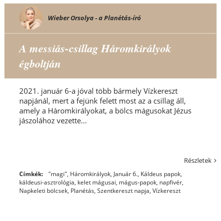
Wieber Orsolya - a Planétás-író
A messiás-csillag Háromkirályok
égboltján
2021. január 6-a jóval több bármely Vízkereszt
napjánál, mert a fejünk felett most az a csillag áll,
amely a Háromkirályokat, a bölcs mágusokat Jézus
jászolához vezette...
Részletek
Címkék:
"magi"
,
Háromkirályok
,
Január 6.
,
Káldeus papok
,
káldeusi-asztrológia
,
kelet mágusai
,
mágus-papok
,
napfivér
,
Napkeleti bölcsek
,
Planétás
,
Szentkereszt napja
,
Vízkereszt