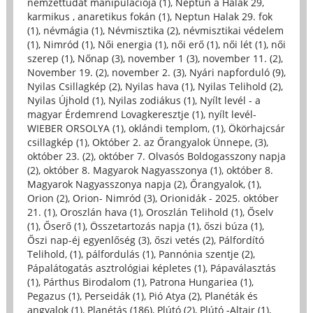
nemzettudat manipulációja (1)
,
Neptun a Halak 29,
karmikus , anaretikus fokán (1)
,
Neptun Halak 29. fok
(1)
,
névmágia (1)
,
Névmisztika (2)
,
névmisztikai védelem
(1)
,
Nimród (1)
,
Női energia (1)
,
női erő (1)
,
női lét (1)
,
női
szerep (1)
,
Nőnap (3)
,
november 1 (3)
,
november 11. (2)
,
November 19. (2)
,
november 2. (3)
,
Nyári napforduló (9)
,
Nyilas Csillagkép (2)
,
Nyilas hava (1)
,
Nyilas Telihold (2)
,
Nyilas Újhold (1)
,
Nyilas zodiákus (1)
,
Nyílt levél - a
magyar Érdemrend Lovagkeresztje (1)
,
nyílt levél-
WIEBER ORSOLYA (1)
,
oklándi templom, (1)
,
Ökörhajcsár
csillagkép (1)
,
Október 2. az Őrangyalok Ünnepe, (3)
,
október 23. (2)
,
október 7. Olvasós Boldogasszony napja
(2)
,
október 8. Magyarok Nagyasszonya (1)
,
október 8.
Magyarok Nagyasszonya napja (2)
,
Őrangyalok, (1)
,
Orion (2)
,
Orion- Nimród (3)
,
Orionidák - 2025. október
21. (1)
,
Oroszlán hava (1)
,
Oroszlán Telihold (1)
,
Őselv
(1)
,
Őserő (1)
,
Összetartozás napja (1)
,
őszi búza (1)
,
Őszi nap-éj egyenlőség (3)
,
őszi vetés (2)
,
Pálfordító
Telihold, (1)
,
pálfordulás (1)
,
Pannónia szentje (2)
,
Pápalátogatás asztrológiai képletes (1)
,
Pápaválasztás
(1)
,
Párthus Birodalom (1)
,
Patrona Hungariea (1)
,
Pegazus (1)
,
Perseidák (1)
,
Pió Atya (2)
,
Planéták és
angyalok (1)
,
Planétás (186)
,
Plútó (2)
,
Plútó -Altair (1)
,