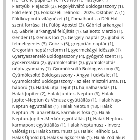
Fiastyúk- Plejadok (3)
,
Fogolykiváltó Boldogasszony (1)
,
Föld elem (1)
,
Földközeli Telihold - 2025. Október 7. (1)
,
Földközpontú világnézet (1)
,
Fomalhaut - a Déli Hal
szent forrása, (1)
,
Fülöp Apostol (3)
,
Gábriel arkangyal
(2)
,
Gábriel arkangyal felújítás (1)
,
Galeotto Marzio (1)
,
Gender (1)
,
Genius loci (1)
,
Gergely-naptár (2)
,
globális
felmelegedés (3)
,
Gnózis (5)
,
gregorián naptár (1)
,
Gregorián naptárreform (1)
,
gyermekágyi időszak (1)
,
Gyertyaszentelő Boldogasszony (4)
,
gyógyító szent (1)
,
gyökércsakra (2)
,
gyümölcsoltás (3)
,
gyümölcsoltás -
néphagyomány (1)
,
Gyümölcsoltó Boldogasszony (6)
,
Gyümölcsoltó Boldogasszony - Angyali üdvözlet (1)
,
Gyümölcsoltó Boldogasszony - az élet misztériuma, (1)
,
háború (1)
,
Hadak útja-Tejút (1)
,
hajnalhasadás (1)
,
Halak Jupiter (2)
,
Halak Jupiter- Neptun (6)
,
Halak
Jupiter-Neptun és Vénusz együttállás (1)
,
Halak Nap-
Neptun együttállás (1)
,
Halak Neptun (18)
,
Halak
Neptun 29. anaretikus, karmikus foka (1)
,
Halak
Neptun-Jupiter-Merkúr együttállás (1)
,
Halak Neptun-
karmapont együttállás (1)
,
Halak Neptunusz - inverz
valóság (1)
,
Halak Szaturnusz (3)
,
Halak Telihold (2)
,
Halak Újhold (2)
,
Halak világkorszak (1)
,
Halak Zodiákus