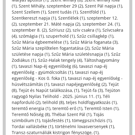
(1)
,
Szent Mihály, szeptember 29 (2)
,
Szent Pál napja (1)
,
Szent Szellem (1)
,
Szent tudás (1)
,
Szentföld (1)
,
Szentkereszt napja (1)
,
Szentlélek (1)
,
szeptember 12.
(2)
,
szeptember 21. Máté napja (2)
,
szeptember 24. (1)
,
szeptember 8. (2)
,
Szíriusz (2)
,
szív csakra (1)
,
Szívcsakra
(4)
,
szómágia (1)
,
szuperhold (1)
,
Szűz csillagkép (1)
,
Szűz Mária égbeemelése (1)
,
Szűz Mária foganata (3)
,
Szűz Mária szeplőtelen fogantatása (2)
,
Szűz Mária
születése napja (1)
,
Szűz Mária születésnapja (1)
,
Szűz
Zodiákus (1)
,
Szűz-Halak tengely (4)
,
Táltoshagyomány
(1)
,
tavaszi Nap-éj egyenlőség (6)
,
tavaszi nap-éj
egyenlőség - gyümölcsoltás (1)
,
tavaszi nap-éj
egyenlőség - Kos 0. foka (1)
,
tavaszi nap-éj egyenlőség -
húsvétszámítás (1)
,
tavaszi napéjegyenlőség (2)
,
Tejút
(8)
,
Tejút és Napút találkozása, (1)
,
Tejút-fa (3)
,
Tejúton
ragyogó Nyilas Telihold - 2025. június 11. (1)
,
Téli
napforduló (2)
,
telihold (8)
,
teljes holdfogyatkozás (1)
,
teremtő energia (1)
,
teremtő erő (1)
,
Teremtő Isten (1)
,
Teremtő Nőiség (8)
,
Thébai Szent Pál (1)
,
Tojás
szimbólum (1)
,
tojásfestés (1)
,
tömegpszichózis (1)
,
Tordai vallásbéke (1)
,
történelmi lovasversenyek (1)
,
Transz-szaturnáliák kistrigon fényszöge, (1)
,