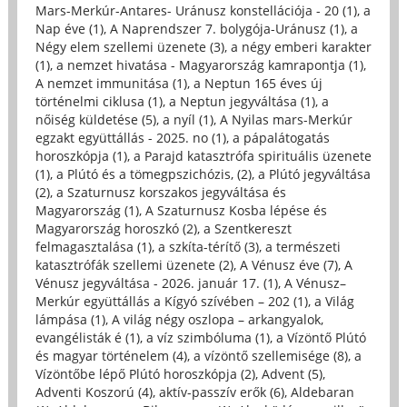
Mars-Merkúr-Antares- Uránusz konstellációja - 20 (1)
,
a
Nap éve (1)
,
A Naprendszer 7. bolygója-Uránusz (1)
,
a
Négy elem szellemi üzenete (3)
,
a négy emberi karakter
(1)
,
a nemzet hivatása - Magyarország kamrapontja (1)
,
A nemzet immunitása (1)
,
a Neptun 165 éves új
történelmi ciklusa (1)
,
a Neptun jegyváltása (1)
,
a
nőiség küldetése (5)
,
a nyíl (1)
,
A Nyilas mars-Merkúr
egzakt együttállás - 2025. no (1)
,
a pápalátogatás
horoszkópja (1)
,
a Parajd katasztrófa spirituális üzenete
(1)
,
a Plútó és a tömegpszichózis, (2)
,
a Plútó jegyváltása
(2)
,
a Szaturnusz korszakos jegyváltása és
Magyarország (1)
,
A Szaturnusz Kosba lépése és
Magyarország horoszkó (2)
,
a Szentkereszt
felmagasztalása (1)
,
a szkíta-térítő (3)
,
a természeti
katasztrófák szellemi üzenete (2)
,
A Vénusz éve (7)
,
A
Vénusz jegyváltása - 2026. január 17. (1)
,
A Vénusz–
Merkúr együttállás a Kígyó szívében – 202 (1)
,
a Világ
lámpása (1)
,
A világ négy oszlopa – arkangyalok,
evangélisták é (1)
,
a víz szimbóluma (1)
,
a Vízöntő Plútó
és magyar történelem (4)
,
a vízöntő szellemisége (8)
,
a
Vízöntőbe lépő Plútó horoszkópja (2)
,
Advent (5)
,
Adventi Koszorú (4)
,
aktív-passzív erők (6)
,
Aldebaran