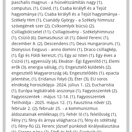
paschalis magnus - a húsvétszámítás nagy (1)
,
computus, (1)
,
Covid, (1)
,
Csaba királyfi és a Tejút
hagyománya (1)
,
Csaba királyfi és a Tejút hagyománya -
Székely Him (1)
,
Csanády György - a Székely himnusz
szövegének szer (2)
,
Csíksomlyói búcsú (2)
,
Csillagbölcselet (11)
,
Csillagösvény - Székelyhimnusz
(1)
,
Csízió (6)
,
Damaszkuszi út (1)
,
Dávid Ferenc (1)
,
december 8. (2)
,
Descendens (1)
,
Deus Hungarorum, (1)
,
Dionysius Exiguus - anno domini (1)
,
Draco csillagkép,
(1)
,
Égi és Földi kereszt, (1)
,
Egy az Isten (1)
,
Egy éves a
Csízió (1)
,
egyensúly (4)
,
Ekvátor- Égi Egyenlítő (1)
,
Elemi
erők (3)
,
energia válság, (1)
,
Engesztelő küldetés (2)
,
engesztelő Magyarország (4)
,
Engesztelődés (1)
,
epacta
jelentése, (1)
,
Eridanus folyó (3)
,
Éter (3)
,
EU soros
elnökség horoszkópja- 2024. július 1. (2)
,
Eucharistia
(1)
,
Európa legbátrabb asszonya (1)
,
Fagyosszentek (2)
,
Fagyosszentek - május 12-14. (1)
,
Fagyosszentek
Teliholdja - 2025. május 12. (1)
,
Fausztina nővér (2)
,
február 2. (2)
,
február 25. - a kommunizmus
áldozatainak emléknapj (1)
,
Fehér ló (1)
,
felelősség (1)
,
Fény (1)
,
fény és árnya világharca (1)
,
fény és sötétség
(1)
,
Fény-fiú (2)
,
Ferenc József pünkösdi királyválasztása
(1)
,
Ferenc pápa (2)
,
Férfi és Nő (1)
,
Fiastyúk (1)
,