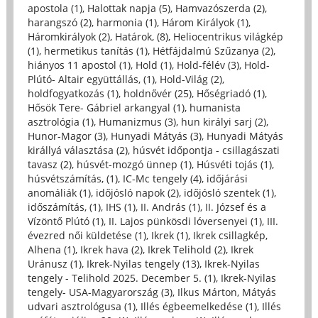
apostola (1)
,
Halottak napja (5)
,
Hamvazószerda (2)
,
harangszó (2)
,
harmonia (1)
,
Három Királyok (1)
,
Háromkirályok (2)
,
Határok, (8)
,
Heliocentrikus világkép
(1)
,
hermetikus tanítás (1)
,
Hétfájdalmú Szűzanya (2)
,
hiányos 11 apostol (1)
,
Hold (1)
,
Hold-félév (3)
,
Hold-
Plútó- Altair együttállás, (1)
,
Hold-Világ (2)
,
holdfogyatkozás (1)
,
holdnővér (25)
,
Hőségriadó (1)
,
Hősök Tere- Gábriel arkangyal (1)
,
humanista
asztrológia (1)
,
Humanizmus (3)
,
hun királyi sarj (2)
,
Hunor-Magor (3)
,
Hunyadi Mátyás (3)
,
Hunyadi Mátyás
királlyá választása (2)
,
húsvét időpontja - csillagászati
tavasz (2)
,
húsvét-mozgó ünnep (1)
,
Húsvéti tojás (1)
,
húsvétszámítás, (1)
,
IC-Mc tengely (4)
,
időjárási
anomáliák (1)
,
időjósló napok (2)
,
időjósló szentek (1)
,
időszámítás, (1)
,
IHS (1)
,
II. András (1)
,
II. József és a
Vízöntő Plútó (1)
,
II. Lajos pünkösdi lóversenyei (1)
,
III.
évezred női küldetése (1)
,
Ikrek (1)
,
Ikrek csillagkép,
Alhena (1)
,
Ikrek hava (2)
,
Ikrek Telihold (2)
,
Ikrek
Uránusz (1)
,
Ikrek-Nyilas tengely (13)
,
Ikrek-Nyilas
tengely - Telihold 2025. December 5. (1)
,
Ikrek-Nyilas
tengely- USA-Magyarország (3)
,
Ilkus Márton, Mátyás
udvari asztrológusa (1)
,
Illés égbeemelkedése (1)
,
Illés