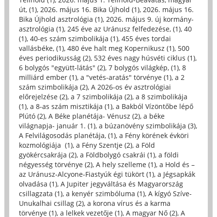
út, (1)
,
2026. május 16. Bika Újhold (1)
,
2026. május 16.
Bika Újhold asztrológia (1)
,
2026. május 9. új kormány-
asztrológia (1)
,
245 éve az Uránusz felfedezése, (1)
,
40
(1)
,
40-es szám szimbolikája (1)
,
455 éves tordai
vallásbéke, (1)
,
480 éve halt meg Kopernikusz (1)
,
500
éves periodikusság (2)
,
532 éves nagy húsvéti ciklus (1)
,
6 bolygós "együtt-látás" (2)
,
7 bolygós világkép, (1)
,
8
milliárd ember (1)
,
a "vetés-aratás" törvénye (1)
,
a 2
szám szimbolikája (2)
,
A 2026-os év asztrológiai
előrejelzése (2)
,
a 7 szimbolikája (2)
,
a 8 szimbolikája
(1)
,
a 8-as szám misztikája (1)
,
a Bakból Vízöntőbe lépő
Plútó (2)
,
A Béke planétája- Vénusz (2)
,
a béke
világnapja- január 1. (1)
,
a búzanövény szimbolikája (3)
,
A Felvilágosodás planétája, (1)
,
a Fény körének évköri
kozmológiája (1)
,
a Fény Szentje (2)
,
a Föld
gyökércsakrája (2)
,
a Földbolygó csakrái (1)
,
a földi
négyesség törvénye (2)
,
A hely szelleme (1)
,
a Hold és –
az Uránusz-Alcyone-Fiastyúk égi tükört (1)
,
a Jégsapkák
olvadása (1)
,
A Jupiter jegyváltása és Magyarország
csillagzata (1)
,
a kenyér szimbóluma (1)
,
A kígyó Szíve-
Unukalhai csillag (2)
,
a korona vírus és a karma
törvénye (1)
,
a lelkek vezetője (1)
,
A magyar Nő (2)
,
A