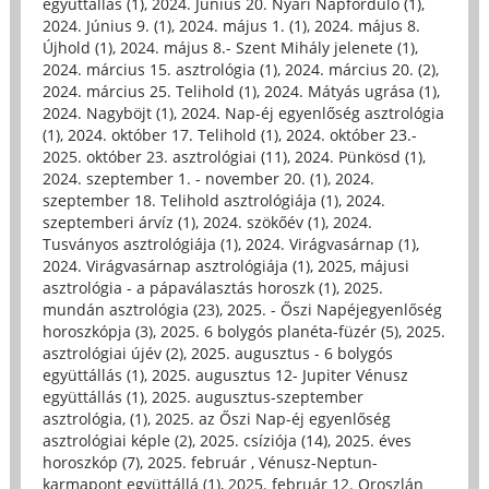
együttállás (1)
,
2024. Június 20. Nyári Napforduló (1)
,
2024. Június 9. (1)
,
2024. május 1. (1)
,
2024. május 8.
Újhold (1)
,
2024. május 8.- Szent Mihály jelenete (1)
,
2024. március 15. asztrológia (1)
,
2024. március 20. (2)
,
2024. március 25. Telihold (1)
,
2024. Mátyás ugrása (1)
,
2024. Nagyböjt (1)
,
2024. Nap-éj egyenlőség asztrológia
(1)
,
2024. október 17. Telihold (1)
,
2024. október 23.-
2025. október 23. asztrológiai (11)
,
2024. Pünkösd (1)
,
2024. szeptember 1. - november 20. (1)
,
2024.
szeptember 18. Telihold asztrológiája (1)
,
2024.
szeptemberi árvíz (1)
,
2024. szökőév (1)
,
2024.
Tusványos asztrológiája (1)
,
2024. Virágvasárnap (1)
,
2024. Virágvasárnap asztrológiája (1)
,
2025, májusi
asztrológia - a pápaválasztás horoszk (1)
,
2025.
mundán asztrológia (23)
,
2025. - Őszi Napéjegyenlőség
horoszkópja (3)
,
2025. 6 bolygós planéta-füzér (5)
,
2025.
asztrológiai újév (2)
,
2025. augusztus - 6 bolygós
együttállás (1)
,
2025. augusztus 12- Jupiter Vénusz
együttállás (1)
,
2025. augusztus-szeptember
asztrológia, (1)
,
2025. az Őszi Nap-éj egyenlőség
asztrológiai képle (2)
,
2025. csíziója (14)
,
2025. éves
horoszkóp (7)
,
2025. február , Vénusz-Neptun-
karmapont együttállá (1)
,
2025. február 12. Oroszlán