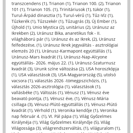
transzcendens (1)
,
Trianon (1)
,
Trianon 100. (2)
,
Trianon
101 (1)
,
Trianon 105. (1)
,
Trinitáriusok (1)
,
tükör (1)
,
Turul-Árpád dinasztia (1)
,
Turul-vérű (1)
,
Tűz-Víz (1)
,
Tűzkerék (1)
,
Tűzszekér (1)
,
Tűzugrás (3)
,
Új Ember (1)
,
Újhold (1)
,
Unio Mystica (2)
,
unitárius (2)
,
Uránusz az
Ikrekben (2)
,
Uránusz Bika, anaretikus fok - II.
világháború pár (1)
,
Uránusz és az Ikrek, (2)
,
Uránusz
felfedezése, (1)
,
Uránusz Ikrek jegyváltás - asztrológiai
elemzés 20 (1)
,
Uránusz-Karmapont együttállás (1)
,
Uránusz-Mars kvadrát (1)
,
Uránusz-Nap-Alcyone
együttállás- 2026. május 22. (1)
,
Uránusz-Szaturnusz
kvadrát (3)
,
Urunk színe változása (2)
,
USA horoszkópja
(1)
,
USA választások (3)
,
USA-Magyarország (5)
,
utolsó
vacsora (1)
,
választás 2026 -tömegpszichózis, (1)
,
választás 2026-asztrológia (1)
,
választások (1)
,
vallásbéke (1)
,
Változás (1)
,
Vénusz (1)
,
Vénusz éve
beavató pontja, (1)
,
Vénusz éve, (1)
,
Vénusz-Mária
csillaga (3)
,
Vénusz-Plútó együttállás (1)
,
Vénusz-Plútó
kvadrát (1)
,
Vérhold (1)
,
Veronika kendője (1)
,
Veronika
nap február 4. (1)
,
VI. Pál pápa (1)
,
Világ Győzelmes
Királynéja (1)
,
Világ Győzelmes Királynője (5)
,
Világ
Világossága (3)
,
világrendszerváltás, (1)
,
világuralom (1)
,