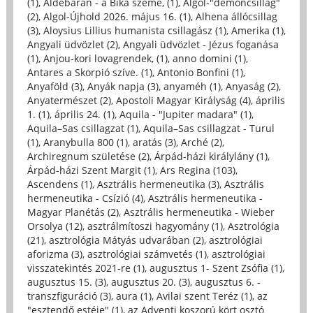
(1)
,
Aldebaran - a Bika szeme, (1)
,
Algol-"démoncsillag"
(2)
,
Algol-Újhold 2026. május 16. (1)
,
Alhena állócsillag
(3)
,
Aloysius Lillius humanista csillagász (1)
,
Amerika (1)
,
Angyali üdvözlet (2)
,
Angyali üdvözlet - Jézus foganása
(1)
,
Anjou-kori lovagrendek, (1)
,
anno domini (1)
,
Antares a Skorpió szíve. (1)
,
Antonio Bonfini (1)
,
Anyaföld (3)
,
Anyák napja (3)
,
anyaméh (1)
,
Anyaság (2)
,
Anyatermészet (2)
,
Apostoli Magyar Királyság (4)
,
április
1. (1)
,
április 24. (1)
,
Aquila - "Jupiter madara" (1)
,
Aquila–Sas csillagzat (1)
,
Aquila–Sas csillagzat - Turul
(1)
,
Aranybulla 800 (1)
,
aratás (3)
,
Arché (2)
,
Archiregnum születése (2)
,
Árpád-házi királylány (1)
,
Árpád-házi Szent Margit (1)
,
Ars Regina (103)
,
Ascendens (1)
,
Asztrális hermeneutika (3)
,
Asztrális
hermeneutika - Csízió (4)
,
Asztrális hermeneutika -
Magyar Planétás (2)
,
Asztrális hermeneutika - Wieber
Orsolya (12)
,
asztrálmítoszi hagyomány (1)
,
Asztrológia
(21)
,
asztrológia Mátyás udvarában (2)
,
asztrológiai
aforizma (3)
,
asztrológiai számvetés (1)
,
asztrológiai
visszatekintés 2021-re (1)
,
augusztus 1- Szent Zsófia (1)
,
augusztus 15. (3)
,
augusztus 20. (3)
,
augusztus 6. -
transzfiguráció (3)
,
aura (1)
,
Avilai szent Teréz (1)
,
az
"esztendő estéje" (1)
,
az Adventi koszorú kört osztó