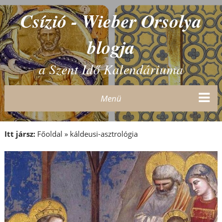
Csízió - Wieber Orsolya
blogja
a Szent Idő Kalendáriuma
Menü
Itt jársz:
Főoldal
»
káldeusi-asztrológia