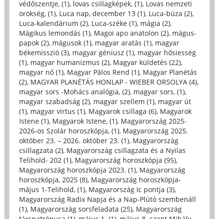
védőszentje, (1)
,
lovas csillagképek, (1)
,
Lovas nemzeti
örökség, (1)
,
Luca nap, december 13 (1)
,
Luca-búza (2)
,
Luca-kalendárium (2)
,
Luca-széke (1)
,
mágia (2)
,
Mágikus lemondás (1)
,
Magoi apo anatolon (2)
,
mágus-
papok (2)
,
mágusok (1)
,
magyar aratás (1)
,
magyar
békemisszió (3)
,
magyar géniusz (1)
,
magyar hősiesség
(1)
,
magyar humanizmus (2)
,
Magyar küldetés (22)
,
magyar nő (1)
,
Magyar Pálos Rend (1)
,
Magyar Planétás
(2)
,
MAGYAR PLANÉTÁS HONLAP - WIEBER ORSOLYA (4)
,
magyar sors -Mohács analógia, (2)
,
magyar sors, (1)
,
magyar szabadság (2)
,
magyar szellem (1)
,
magyar út
(1)
,
magyar virtus (1)
,
Magyarok csillaga (6)
,
Magyarok
Istene (1)
,
Magyarok Istene, (1)
,
Magyarország 2025-
2026-os Szolár horoszkópja, (1)
,
Magyarország 2025.
október 23. – 2026. október 23. (1)
,
Magyarország
csillagzata (2)
,
Magyarország csillagzata és a Nyilas
Telihold- 202 (1)
,
Magyarország horoszkópja (95)
,
Magyarország horoszkópja 2023. (1)
,
Magyarország
horoszkópja, 2025 (8)
,
Magyarország horoszkópja-
május 1-Telihold, (1)
,
Magyarország Ic pontja (3)
,
Magyarország Radix Napja és a Nap-Plútó szembenáll
(1)
,
Magyarország sorsfeladata (25)
,
Magyarország
társpatrónusa (1)
,
május 1. (1)
,
május 8. szent Mihály