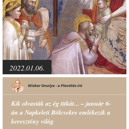
2022.01.06.
Wieber Orsolya - a Planétás-író
Kik olvasták az ég titkát... – január 6-
án a Napkeleti Bölcsekre emlékezik a
keresztény világ