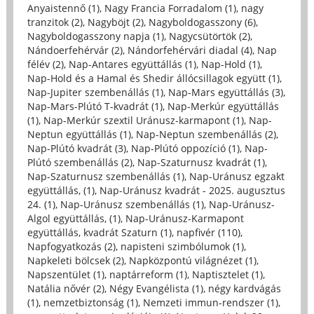
Anyaistennő (1)
,
Nagy Francia Forradalom (1)
,
nagy
tranzitok (2)
,
Nagyböjt (2)
,
Nagyboldogasszony (6)
,
Nagyboldogasszony napja (1)
,
Nagycsütörtök (2)
,
Nándoerfehérvár (2)
,
Nándorfehérvári diadal (4)
,
Nap
félév (2)
,
Nap-Antares együttállás (1)
,
Nap-Hold (1)
,
Nap-Hold és a Hamal és Shedir állócsillagok együtt (1)
,
Nap-Jupiter szembenállás (1)
,
Nap-Mars együttállás (3)
,
Nap-Mars-Plútó T-kvadrát (1)
,
Nap-Merkúr együttállás
(1)
,
Nap-Merkúr szextil Uránusz-karmapont (1)
,
Nap-
Neptun együttállás (1)
,
Nap-Neptun szembenállás (2)
,
Nap-Plútó kvadrát (3)
,
Nap-Plútó oppozíció (1)
,
Nap-
Plútó szembenállás (2)
,
Nap-Szaturnusz kvadrát (1)
,
Nap-Szaturnusz szembenállás (1)
,
Nap-Uránusz egzakt
együttállás, (1)
,
Nap-Uránusz kvadrát - 2025. augusztus
24. (1)
,
Nap-Uránusz szembenállás (1)
,
Nap-Uránusz-
Algol együttállás, (1)
,
Nap-Uránusz-Karmapont
együttállás, kvadrát Szaturn (1)
,
napfivér (110)
,
Napfogyatkozás (2)
,
napisteni szimbólumok (1)
,
Napkeleti bölcsek (2)
,
Napközpontú világnézet (1)
,
Napszentület (1)
,
naptárreform (1)
,
Naptisztelet (1)
,
Natália nővér (2)
,
Négy Evangélista (1)
,
négy kardvágás
(1)
,
nemzetbiztonság (1)
,
Nemzeti immun-rendszer (1)
,