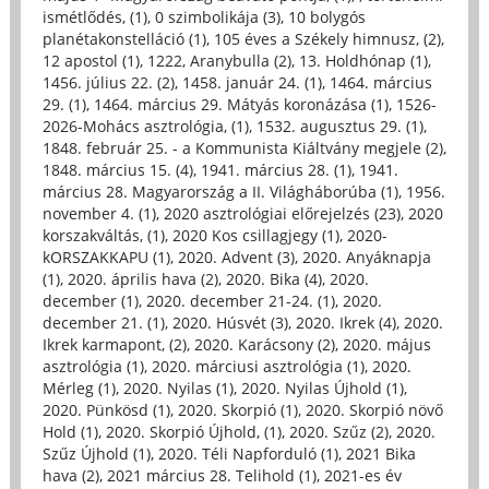
ismétlődés, (1)
,
0 szimbolikája (3)
,
10 bolygós
planétakonstelláció (1)
,
105 éves a Székely himnusz, (2)
,
12 apostol (1)
,
1222, Aranybulla (2)
,
13. Holdhónap (1)
,
1456. július 22. (2)
,
1458. január 24. (1)
,
1464. március
29. (1)
,
1464. március 29. Mátyás koronázása (1)
,
1526-
2026-Mohács asztrológia, (1)
,
1532. augusztus 29. (1)
,
1848. február 25. - a Kommunista Kiáltvány megjele (2)
,
1848. március 15. (4)
,
1941. március 28. (1)
,
1941.
március 28. Magyarország a II. Világháborúba (1)
,
1956.
november 4. (1)
,
2020 asztrológiai előrejelzés (23)
,
2020
korszakváltás, (1)
,
2020 Kos csillagjegy (1)
,
2020-
kORSZAKKAPU (1)
,
2020. Advent (3)
,
2020. Anyáknapja
(1)
,
2020. április hava (2)
,
2020. Bika (4)
,
2020.
december (1)
,
2020. december 21-24. (1)
,
2020.
december 21. (1)
,
2020. Húsvét (3)
,
2020. Ikrek (4)
,
2020.
Ikrek karmapont, (2)
,
2020. Karácsony (2)
,
2020. május
asztrológia (1)
,
2020. márciusi asztrológia (1)
,
2020.
Mérleg (1)
,
2020. Nyilas (1)
,
2020. Nyilas Újhold (1)
,
2020. Pünkösd (1)
,
2020. Skorpió (1)
,
2020. Skorpió növő
Hold (1)
,
2020. Skorpió Újhold, (1)
,
2020. Szűz (2)
,
2020.
Szűz Újhold (1)
,
2020. Téli Napforduló (1)
,
2021 Bika
hava (2)
,
2021 március 28. Telihold (1)
,
2021-es év