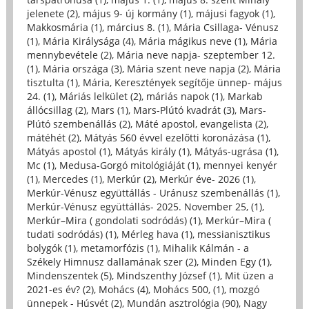
jelenete (2)
,
május 9- új kormány (1)
,
májusi fagyok (1)
,
Makkosmária (1)
,
március 8. (1)
,
Mária Csillaga- Vénusz
(1)
,
Mária Királysága (4)
,
Mária mágikus neve (1)
,
Mária
mennybevétele (2)
,
Mária neve napja- szeptember 12.
(1)
,
Mária országa (3)
,
Mária szent neve napja (2)
,
Mária
tisztulta (1)
,
Mária, Keresztények segítője ünnep- május
24. (1)
,
Máriás lelkület (2)
,
máriás napok (1)
,
Markab
állócsillag (2)
,
Mars (1)
,
Mars-Plútó kvadrát (3)
,
Mars-
Plútó szembenállás (2)
,
Máté apostol, evangelista (2)
,
mátéhét (2)
,
Mátyás 560 évvel ezelőtti koronázása (1)
,
Mátyás apostol (1)
,
Mátyás király (1)
,
Mátyás-ugrása (1)
,
Mc (1)
,
Medusa-Gorgó mitológiáját (1)
,
mennyei kenyér
(1)
,
Mercedes (1)
,
Merkúr (2)
,
Merkúr éve- 2026 (1)
,
Merkúr-Vénusz együttállás - Uránusz szembenállás (1)
,
Merkúr-Vénusz együttállás- 2025. November 25, (1)
,
Merkúr–Mira ( gondolati sodródás) (1)
,
Merkúr–Mira (
tudati sodródás) (1)
,
Mérleg hava (1)
,
messianisztikus
bolygók (1)
,
metamorfózis (1)
,
Mihalik Kálmán - a
Székely Himnusz dallamának szer (2)
,
Minden Egy (1)
,
Mindenszentek (5)
,
Mindszenthy József (1)
,
Mit üzen a
2021-es év? (2)
,
Mohács (4)
,
Mohács 500, (1)
,
mozgó
ünnepek - Húsvét (2)
,
Mundán asztrológia (90)
,
Nagy