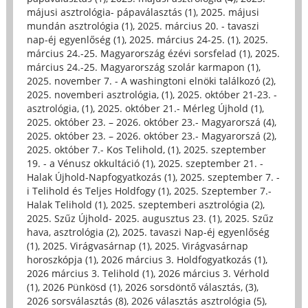
májusi asztrológia- pápaválasztás (1)
,
2025. májusi
mundán asztrológia (1)
,
2025. március 20. - tavaszi
nap-éj egyenlőség (1)
,
2025. március 24-25. (1)
,
2025.
március 24.-25. Magyarország ézévi sorsfelad (1)
,
2025.
március 24.-25. Magyarország szolár karmapon (1)
,
2025. november 7. - A washingtoni elnöki találkozó (2)
,
2025. novemberi asztrológia, (1)
,
2025. október 21-23. -
asztrológia, (1)
,
2025. október 21.- Mérleg Újhold (1)
,
2025. október 23. – 2026. október 23.- Magyarorszá (4)
,
2025. október 23. – 2026. október 23.- Magyarorszá (2)
,
2025. október 7.- Kos Telihold, (1)
,
2025. szeptember
19. - a Vénusz okkultáció (1)
,
2025. szeptember 21. -
Halak Újhold-Napfogyatkozás (1)
,
2025. szeptember 7. -
i Telihold és Teljes Holdfogy (1)
,
2025. Szeptember 7.-
Halak Telihold (1)
,
2025. szeptemberi asztrológia (2)
,
2025. Szűz Újhold- 2025. augusztus 23. (1)
,
2025. Szűz
hava, asztrológia (2)
,
2025. tavaszi Nap-éj egyenlőség
(1)
,
2025. Virágvasárnap (1)
,
2025. Virágvasárnap
horoszkópja (1)
,
2026 március 3. Holdfogyatkozás (1)
,
2026 március 3. Telihold (1)
,
2026 március 3. Vérhold
(1)
,
2026 Pünkösd (1)
,
2026 sorsdöntő választás, (3)
,
2026 sorsválasztás (8)
,
2026 választás asztrológia (5)
,