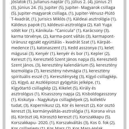
Jóslatok (1)
,
Julianus-naptár (1)
,
július 2. (4)
,
június 21
(3)
,
Június 24. (5)
,
Jupiter (5)
,
Jupiter- Magyarok csillaga
(5)
,
Jupiter-magyarok csillaga, (1)
,
Jupiter-Vénusz-Plútó
T-kvadrát, (1)
,
Jurisics Miklós (1)
,
Káldeai asztrológia (1)
,
Káldeus papok (1)
,
káldeusi-asztrológia (2)
,
Kali Yuga
sötét kor (1)
,
Kánikula- "Canicula" (1)
,
Karácsony (3)
,
karma törvénye, (2)
,
karma-pont váltás (3)
,
karmapont-
Uránusz egzakt együttálás - kvadrát Szat (1)
,
Kárpát-
medence (1)
,
katonaszent (1)
,
Kedd asszonya (1)
,
kelet
mágusai (3)
,
Kenyér (1)
,
kenyér és bor (1)
,
Kepler (2)
,
Kereszt (1)
,
Keresztelő Szent János napja (5)
,
Keresztelő
Szent János, (3)
,
keresztény kalendárium (5)
,
keresztény
kozmológia (7)
,
keresztény névmágia (1)
,
keresztény
spirituális esszé (1)
,
Kereszténység (3)
,
Kígyó csillagkép,
(2)
,
Kígyó, az Aszklépioszi gyógyítás jelképe, (1)
,
Kígyótartó csillagkép (2)
,
Kikelet (5)
,
Király és
asztrológus (1)
,
Kisasszony napja (2)
,
Kisboldogasszony
(1)
,
Kiskutya - Nagykutya csillagképek (2)
,
kollektív
tudat, (3)
,
Kopernikusz (2)
,
Kör és kereszt (2)
,
Kör osztó
kereszt (3)
,
kormányváltás-asztrológia (1)
,
Korona vírus
(6)
,
Köröszt (4)
,
Körosztó kereszt (1)
,
Korszakkapu (5)
,
Korszakkapu- 2020, (1)
,
Korszakváltás (3)
,
Kos 0. fok (2)
,
Kos csillagjegy (1)
,
Kos Mars (2)
,
Kos Mars-Halak