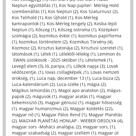
Neptun együttállás (1)
,
Kos Nap-Jupiter- Mérleg Hold
szembenállás (1)
,
Kos Neptun (2)
,
Kos Szaturnusz (2)
,
Kos Telihold (1)
,
Kos Újhold (1)
,
Kos-Mérleg
kamrapontok (1)
,
Kos-Mérleg tengely (2)
,
Kosba lépő
Neptun (1)
,
Kőszeg (1)
,
Kőszeg ostroma (1)
,
Középkori
szómágia (2)
,
kozmikus évkör (1)
,
kozmikus papírforma
(1)
,
kozmikus történelem (2)
,
Kozmikus Törvény (4)
,
Kozmosz (2)
,
Krisztus katonája (2)
,
Krisztusi szeretet (1)
,
látomások (1)
,
Lélek (1)
,
Lélektől-lélekig (1)
,
Lemmon és
SWAN üstökösök - 2025 október (1)
,
Lételemek (1)
,
Levegő elem (3)
,
ló, paripa, (1)
,
Lölkök napja (3)
,
Lovak
védőszentje, (1)
,
lovas csillagképek, (1)
,
Lovas nemzeti
örökség, (1)
,
Luca nap, december 13 (1)
,
Luca-búza (2)
,
Luca-kalendárium (2)
,
Luca-széke (1)
,
mágia (2)
,
Mágikus lemondás (1)
,
Magoi apo anatolon (2)
,
mágus-
papok (2)
,
mágusok (1)
,
magyar aratás (1)
,
magyar
békemisszió (3)
,
magyar géniusz (1)
,
magyar hősiesség
(1)
,
magyar humanizmus (2)
,
Magyar küldetés (22)
,
magyar nő (1)
,
Magyar Pálos Rend (1)
,
Magyar Planétás
(2)
,
MAGYAR PLANÉTÁS HONLAP - WIEBER ORSOLYA (4)
,
magyar sors -Mohács analógia, (2)
,
magyar sors, (1)
,
magyar szabadság (2)
,
magyar szellem (1)
,
magyar út