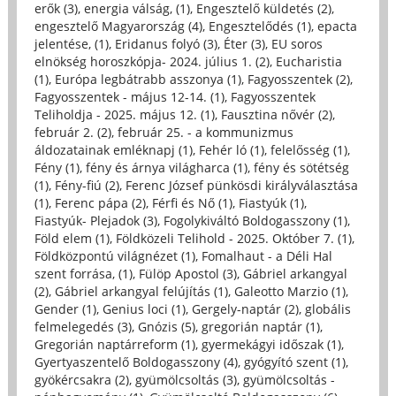
erők (3)
,
energia válság, (1)
,
Engesztelő küldetés (2)
,
engesztelő Magyarország (4)
,
Engesztelődés (1)
,
epacta
jelentése, (1)
,
Eridanus folyó (3)
,
Éter (3)
,
EU soros
elnökség horoszkópja- 2024. július 1. (2)
,
Eucharistia
(1)
,
Európa legbátrabb asszonya (1)
,
Fagyosszentek (2)
,
Fagyosszentek - május 12-14. (1)
,
Fagyosszentek
Teliholdja - 2025. május 12. (1)
,
Fausztina nővér (2)
,
február 2. (2)
,
február 25. - a kommunizmus
áldozatainak emléknapj (1)
,
Fehér ló (1)
,
felelősség (1)
,
Fény (1)
,
fény és árnya világharca (1)
,
fény és sötétség
(1)
,
Fény-fiú (2)
,
Ferenc József pünkösdi királyválasztása
(1)
,
Ferenc pápa (2)
,
Férfi és Nő (1)
,
Fiastyúk (1)
,
Fiastyúk- Plejadok (3)
,
Fogolykiváltó Boldogasszony (1)
,
Föld elem (1)
,
Földközeli Telihold - 2025. Október 7. (1)
,
Földközpontú világnézet (1)
,
Fomalhaut - a Déli Hal
szent forrása, (1)
,
Fülöp Apostol (3)
,
Gábriel arkangyal
(2)
,
Gábriel arkangyal felújítás (1)
,
Galeotto Marzio (1)
,
Gender (1)
,
Genius loci (1)
,
Gergely-naptár (2)
,
globális
felmelegedés (3)
,
Gnózis (5)
,
gregorián naptár (1)
,
Gregorián naptárreform (1)
,
gyermekágyi időszak (1)
,
Gyertyaszentelő Boldogasszony (4)
,
gyógyító szent (1)
,
gyökércsakra (2)
,
gyümölcsoltás (3)
,
gyümölcsoltás -