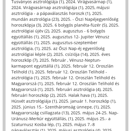
Tusványos asztrológiája (1)
,
2024. Virágvasárnap (1)
,
2024. Virágvasárnap asztrológiája (1)
,
2025, májusi
asztrológia - a pápaválasztás horoszk (1)
,
2025.
mundán asztrológia (23)
,
2025. - Őszi Napéjegyenlőség
horoszkópja (3)
,
2025. 6 bolygós planéta-füzér (5)
,
2025.
asztrológiai újév (2)
,
2025. augusztus - 6 bolygós
együttállás (1)
,
2025. augusztus 12- Jupiter Vénusz
együttállás (1)
,
2025. augusztus-szeptember
asztrológia, (1)
,
2025. az Őszi Nap-éj egyenlőség
asztrológiai képle (2)
,
2025. csíziója (14)
,
2025. éves
horoszkóp (7)
,
2025. február , Vénusz-Neptun-
karmapont együttállá (1)
,
2025. február 12. Oroszlán
Telihold (1)
,
2025. február 12. Oroszlán Telihold -
asztrológia (1)
,
2025. február 12. Oroszlán Telihold és
Magyarorszá (1)
,
2025. február 12. Oroszlán Telihold és
Magyarorszá (1)
,
2025. februári asztrológia (4)
,
2025.
februári horoszkóp (2)
,
2025. Halak hava (1)
,
2025.
Húsvét asztrológiája (1)
,
2025. január 1. horoszkóp (1)
,
2025. június 15.- Szentháromság ünnepe, (1)
,
2025.
Magyarország csillagzata (13)
,
2025. május 24-25. Nap-
Uránusz-Merkúr együttállás, (1)
,
2025. május 25.- a
Szaturnusz Kosba lép, (1)
,
2025. május 7.-8
pápaválasztás (1)
,
2025. májusi asztrológia (4)
,
2025.