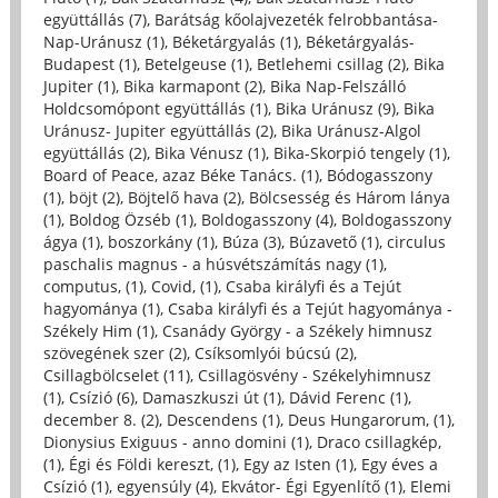
együttállás (7)
,
Barátság kőolajvezeték felrobbantása-
Nap-Uránusz (1)
,
Béketárgyalás (1)
,
Béketárgyalás-
Budapest (1)
,
Betelgeuse (1)
,
Betlehemi csillag (2)
,
Bika
Jupiter (1)
,
Bika karmapont (2)
,
Bika Nap-Felszálló
Holdcsomópont együttállás (1)
,
Bika Uránusz (9)
,
Bika
Uránusz- Jupiter együttállás (2)
,
Bika Uránusz-Algol
együttállás (2)
,
Bika Vénusz (1)
,
Bika-Skorpió tengely (1)
,
Board of Peace, azaz Béke Tanács. (1)
,
Bódogasszony
(1)
,
böjt (2)
,
Böjtelő hava (2)
,
Bölcsesség és Három lánya
(1)
,
Boldog Özséb (1)
,
Boldogasszony (4)
,
Boldogasszony
ágya (1)
,
boszorkány (1)
,
Búza (3)
,
Búzavető (1)
,
circulus
paschalis magnus - a húsvétszámítás nagy (1)
,
computus, (1)
,
Covid, (1)
,
Csaba királyfi és a Tejút
hagyománya (1)
,
Csaba királyfi és a Tejút hagyománya -
Székely Him (1)
,
Csanády György - a Székely himnusz
szövegének szer (2)
,
Csíksomlyói búcsú (2)
,
Csillagbölcselet (11)
,
Csillagösvény - Székelyhimnusz
(1)
,
Csízió (6)
,
Damaszkuszi út (1)
,
Dávid Ferenc (1)
,
december 8. (2)
,
Descendens (1)
,
Deus Hungarorum, (1)
,
Dionysius Exiguus - anno domini (1)
,
Draco csillagkép,
(1)
,
Égi és Földi kereszt, (1)
,
Egy az Isten (1)
,
Egy éves a
Csízió (1)
,
egyensúly (4)
,
Ekvátor- Égi Egyenlítő (1)
,
Elemi