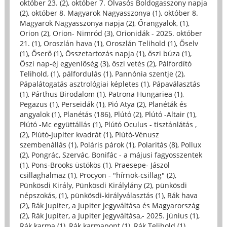
október 23. (2)
,
október 7. Olvasós Boldogasszony napja
(2)
,
október 8. Magyarok Nagyasszonya (1)
,
október 8.
Magyarok Nagyasszonya napja (2)
,
Őrangyalok, (1)
,
Orion (2)
,
Orion- Nimród (3)
,
Orionidák - 2025. október
21. (1)
,
Oroszlán hava (1)
,
Oroszlán Telihold (1)
,
Őselv
(1)
,
Őserő (1)
,
Összetartozás napja (1)
,
őszi búza (1)
,
Őszi nap-éj egyenlőség (3)
,
őszi vetés (2)
,
Pálfordító
Telihold, (1)
,
pálfordulás (1)
,
Pannónia szentje (2)
,
Pápalátogatás asztrológiai képletes (1)
,
Pápaválasztás
(1)
,
Párthus Birodalom (1)
,
Patrona Hungariea (1)
,
Pegazus (1)
,
Perseidák (1)
,
Pió Atya (2)
,
Planéták és
angyalok (1)
,
Planétás (186)
,
Plútó (2)
,
Plútó -Altair (1)
,
Plútó -Mc együttállás (1)
,
Plútó Oculus - tisztánlátás ,
(2)
,
Plútó-Jupiter kvadrát (1)
,
Plútó-Vénusz
szembenállás (1)
,
Poláris párok (1)
,
Polaritás (8)
,
Pollux
(2)
,
Pongrác, Szervác, Bonifác - a májusi fagyosszentek
(1)
,
Pons-Brooks üstökös (1)
,
Praesepe- Jászol
csillaghalmaz (1)
,
Procyon - "hírnök-csillag" (2)
,
Pünkösdi Király, Pünkösdi Királylány (2)
,
pünkösdi
népszokás, (1)
,
pünkösdi-királyválasztás (1)
,
Rák hava
(2)
,
Rák Jupiter, a Jupiter jegyváltása és Magyarország
(2)
,
Rák Jupiter, a Jupiter jegyváltása,- 2025. június (1)
,
Rák karma (1)
,
Rák karmapont (1)
,
Rák Telihold (1)
,