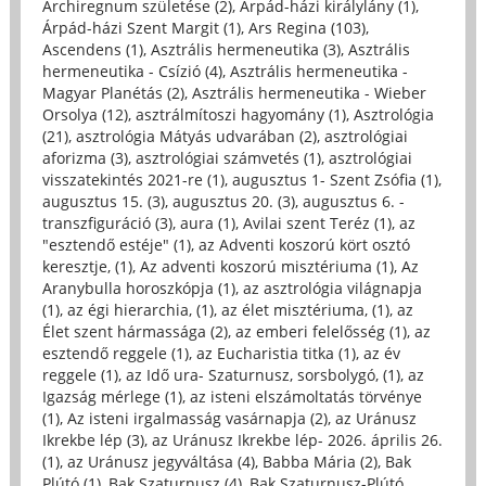
Archiregnum születése (2)
,
Árpád-házi királylány (1)
,
Árpád-házi Szent Margit (1)
,
Ars Regina (103)
,
Ascendens (1)
,
Asztrális hermeneutika (3)
,
Asztrális
hermeneutika - Csízió (4)
,
Asztrális hermeneutika -
Magyar Planétás (2)
,
Asztrális hermeneutika - Wieber
Orsolya (12)
,
asztrálmítoszi hagyomány (1)
,
Asztrológia
(21)
,
asztrológia Mátyás udvarában (2)
,
asztrológiai
aforizma (3)
,
asztrológiai számvetés (1)
,
asztrológiai
visszatekintés 2021-re (1)
,
augusztus 1- Szent Zsófia (1)
,
augusztus 15. (3)
,
augusztus 20. (3)
,
augusztus 6. -
transzfiguráció (3)
,
aura (1)
,
Avilai szent Teréz (1)
,
az
"esztendő estéje" (1)
,
az Adventi koszorú kört osztó
keresztje, (1)
,
Az adventi koszorú misztériuma (1)
,
Az
Aranybulla horoszkópja (1)
,
az asztrológia világnapja
(1)
,
az égi hierarchia, (1)
,
az élet misztériuma, (1)
,
az
Élet szent hármassága (2)
,
az emberi felelősség (1)
,
az
esztendő reggele (1)
,
az Eucharistia titka (1)
,
az év
reggele (1)
,
az Idő ura- Szaturnusz, sorsbolygó, (1)
,
az
Igazság mérlege (1)
,
az isteni elszámoltatás törvénye
(1)
,
Az isteni irgalmasság vasárnapja (2)
,
az Uránusz
Ikrekbe lép (3)
,
az Uránusz Ikrekbe lép- 2026. április 26.
(1)
,
az Uránusz jegyváltása (4)
,
Babba Mária (2)
,
Bak
Plútó (1)
,
Bak Szaturnusz (4)
,
Bak Szaturnusz-Plútó