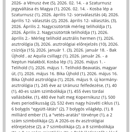
2026- a Vénusz éve (5)
,
2026. 02. 14. - a Szaturnusz
jegyváltása és Magya (1)
,
2026. 02. 14. - Kosba lép a
Szaturnusz (1)
,
2026. április 12- sorsválasztás (4)
,
2026.
április 12- választás (2)
,
2026. április 12- választás, (3)
,
2026. Április 2. Nagycsütörtök mérleg teliholdja (1)
,
2026. Április 2. Nagycsütörtök teliholdja (1)
,
2026.
április 2.- Mérleg telihold asztrális hermen (1)
,
2026.
asztrológia (3)
,
2026. asztrológiai előrejelzés (10)
,
2026.
csíziója (15)
,
2026. január 1. (3)
,
2026. január 18. - Bak
Újhold , az Aquila csillagz (1)
,
2026. január 26. - a
Neptun Halakból, Kosba lép (1)
,
2026. május 1. -
Telihold (1)
,
2026. május 1. Telihold-Beavatás, magyar
út, (1)
,
2026. május 16. Bika Újhold (1)
,
2026. május 16.
Bika Újhold asztrológia (1)
,
2026. május 9. új kormány-
asztrológia (1)
,
245 éve az Uránusz felfedezése, (1)
,
40
(1)
,
40-es szám szimbolikája (1)
,
455 éves tordai
vallásbéke, (1)
,
480 éve halt meg Kopernikusz (1)
,
500
éves periodikusság (2)
,
532 éves nagy húsvéti ciklus (1)
,
6 bolygós "együtt-látás" (2)
,
7 bolygós világkép, (1)
,
8
milliárd ember (1)
,
a "vetés-aratás" törvénye (1)
,
a 2
szám szimbolikája (2)
,
A 2026-os év asztrológiai
előrejelzése (2)
,
a 7 szimbolikája (2)
,
a 8 szimbolikája