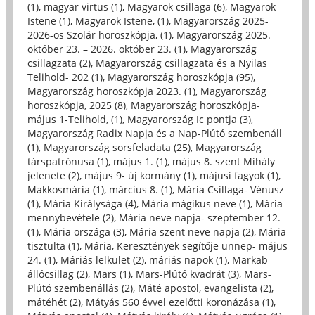
(1)
,
magyar virtus (1)
,
Magyarok csillaga (6)
,
Magyarok
Istene (1)
,
Magyarok Istene, (1)
,
Magyarország 2025-
2026-os Szolár horoszkópja, (1)
,
Magyarország 2025.
október 23. – 2026. október 23. (1)
,
Magyarország
csillagzata (2)
,
Magyarország csillagzata és a Nyilas
Telihold- 202 (1)
,
Magyarország horoszkópja (95)
,
Magyarország horoszkópja 2023. (1)
,
Magyarország
horoszkópja, 2025 (8)
,
Magyarország horoszkópja-
május 1-Telihold, (1)
,
Magyarország Ic pontja (3)
,
Magyarország Radix Napja és a Nap-Plútó szembenáll
(1)
,
Magyarország sorsfeladata (25)
,
Magyarország
társpatrónusa (1)
,
május 1. (1)
,
május 8. szent Mihály
jelenete (2)
,
május 9- új kormány (1)
,
májusi fagyok (1)
,
Makkosmária (1)
,
március 8. (1)
,
Mária Csillaga- Vénusz
(1)
,
Mária Királysága (4)
,
Mária mágikus neve (1)
,
Mária
mennybevétele (2)
,
Mária neve napja- szeptember 12.
(1)
,
Mária országa (3)
,
Mária szent neve napja (2)
,
Mária
tisztulta (1)
,
Mária, Keresztények segítője ünnep- május
24. (1)
,
Máriás lelkület (2)
,
máriás napok (1)
,
Markab
állócsillag (2)
,
Mars (1)
,
Mars-Plútó kvadrát (3)
,
Mars-
Plútó szembenállás (2)
,
Máté apostol, evangelista (2)
,
mátéhét (2)
,
Mátyás 560 évvel ezelőtti koronázása (1)
,