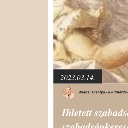
2023.03.14.
Wieber Orsolya - a Planétás-
Ihletett szabads
szabadságkeresé