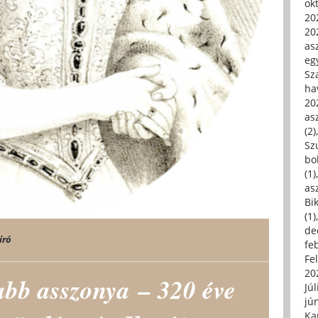
ok
20
20
asz
eg
Sz
ha
20
asz
(2)
Sz
bo
(1)
asz
Bi
(1)
de
író
fe
Fe
20
abb asszonya – 320 éve
Júl
jú
Ka