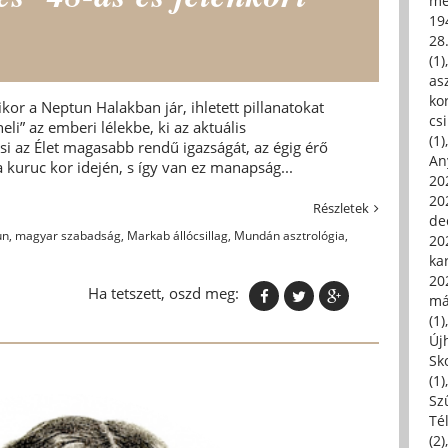
me
19
28
(1)
asz
kor
kor a Neptun Halakban jár, ihletett pillanatokat
csi
li” az emberi lélekbe, ki az aktuális
(1)
 az Élet magasabb rendű igazságát, az égig érő
An
a kuruc kor idején, s így van ez manapság...
202
20
Részletek
de
un
,
magyar szabadság
,
Markab állócsillag
,
Mundán asztrológia
,
202
ka
20
Ha tetszett, oszd meg:
má
(1)
Új
Sk
(1)
Sz
Té
(2)