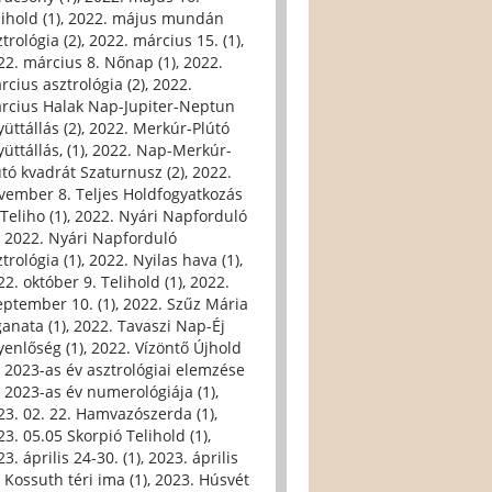
ihold (1)
,
2022. május mundán
trológia (2)
,
2022. március 15. (1)
,
22. március 8. Nőnap (1)
,
2022.
rcius asztrológia (2)
,
2022.
rcius Halak Nap-Jupiter-Neptun
üttállás (2)
,
2022. Merkúr-Plútó
üttállás, (1)
,
2022. Nap-Merkúr-
útó kvadrát Szaturnusz (2)
,
2022.
vember 8. Teljes Holdfogyatkozás
Teliho (1)
,
2022. Nyári Napforduló
,
2022. Nyári Napforduló
trológia (1)
,
2022. Nyilas hava (1)
,
22. október 9. Telihold (1)
,
2022.
eptember 10. (1)
,
2022. Szűz Mária
ganata (1)
,
2022. Tavaszi Nap-Éj
yenlőség (1)
,
2022. Vízöntő Újhold
,
2023-as év asztrológiai elemzése
,
2023-as év numerológiája (1)
,
23. 02. 22. Hamvazószerda (1)
,
23. 05.05 Skorpió Telihold (1)
,
3. április 24-30. (1)
,
2023. április
, Kossuth téri ima (1)
,
2023. Húsvét