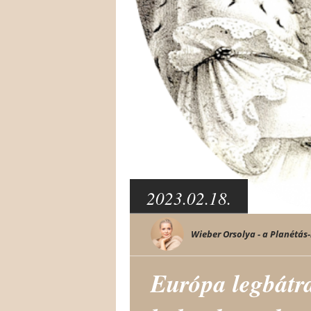
2023.02.18.
Wieber Orsolya - a Planétás-
Európa legbátr