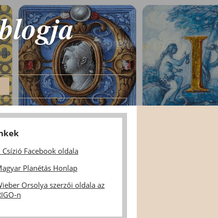
 blogja
inkek
 Csízió Facebook oldala
agyar Planétás Honlap
ieber Orsolya szerzői oldala az
IGO-n