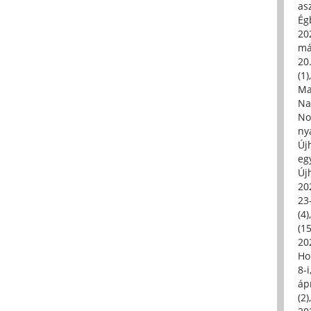
asz
Égb
202
má
20.
(1)
Ma
Na
No
ny
Új
eg
Új
20
23
(4)
(15
20
Ho
8-
áp
(2)