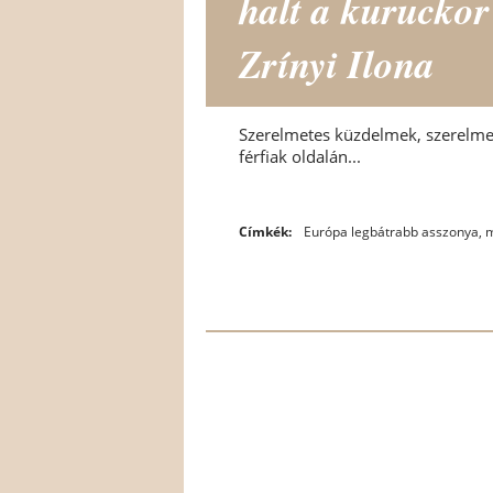
halt a kuruckor
Zrínyi Ilona
Szerelmetes küzdelmek, szerelmet
férfiak oldalán...
Címkék:
Európa legbátrabb asszonya
,
m