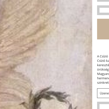
A Csízió
Csízió 
kereszt
örökség
Magyaror
hermene
szinkret
Üzenet