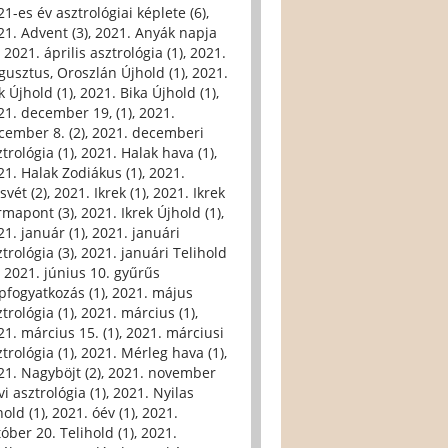
21-es év asztrológiai képlete (6)
,
21. Advent (3)
,
2021. Anyák napja
,
2021. április asztrológia (1)
,
2021.
gusztus, Oroszlán Újhold (1)
,
2021.
k Újhold (1)
,
2021. Bika Újhold (1)
,
21. december 19, (1)
,
2021.
cember 8. (2)
,
2021. decemberi
trológia (1)
,
2021. Halak hava (1)
,
21. Halak Zodiákus (1)
,
2021.
svét (2)
,
2021. Ikrek (1)
,
2021. Ikrek
rmapont (3)
,
2021. Ikrek Újhold (1)
,
21. január (1)
,
2021. januári
trológia (3)
,
2021. januári Telihold
,
2021. június 10. gyűrűs
pfogyatkozás (1)
,
2021. május
trológia (1)
,
2021. március (1)
,
21. március 15. (1)
,
2021. márciusi
trológia (1)
,
2021. Mérleg hava (1)
,
21. Nagyböjt (2)
,
2021. november
i asztrológia (1)
,
2021. Nyilas
hold (1)
,
2021. óév (1)
,
2021.
tóber 20. Telihold (1)
,
2021.