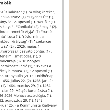
ímkék
 Szűz kalásza" (1)
,
"A világ kereke",
,
"bika-szarv" (1)
,
"Egyenes út" (1)
,
iányzó" 12. apostol (1)
,
"Kettős" (1)
,
s kutya" - "Canikula" (2)
,
"magi" (2)
,
inden remeték Atyja" (1)
,
"rontó-
ntó" Luca (1)
,
"rövid, mint a
nkösdi királyság" (1)
,
"szekercés
tyás" (2)
,
, 2026. május 1-
gyarország beavató pontja, (1)
,
,
rténelmi ismétlődés, (1)
,
0
imbolikája (3)
,
10 bolygós
anétakonstelláció (1)
,
105 éves a
ékely himnusz, (2)
,
12 apostol (1)
,
22, Aranybulla (2)
,
13. Holdhónap
,
1456. július 22. (2)
,
1458. január
 (1)
,
1464. március 29. (1)
,
1464.
rcius 29. Mátyás koronázása (1)
,
26-2026-Mohács asztrológia, (1)
,
32. augusztus 29. (1)
,
1848.
bruár 25. - a Kommunista Kiáltvány