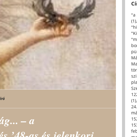
C
"a
(1)
"h
"Ki
"m
bo
pü
Má
Ma
tö
sz
pl
Sz
12
író
(1)
24.
má
ág... – a
15
15
s ’48-as és jelenkori
fe