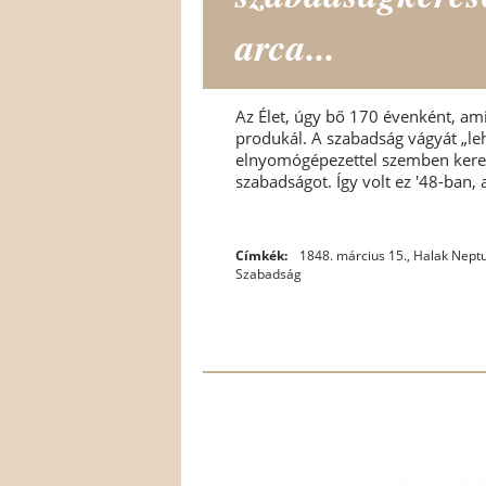
arca...
Az Élet, úgy bő 170 évenként, ami
produkál. A szabadság vágyát „lehe
elnyomógépezettel szemben keresi
szabadságot. Így volt ez '48-ban, 
Címkék:
1848. március 15.
,
Halak Nept
Szabadság