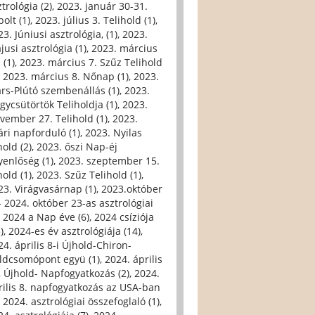
trológia (2)
,
2023. január 30-31.
olt (1)
,
2023. július 3. Telihold (1)
,
3. Júniusi asztrológia, (1)
,
2023.
jusi asztrológia (1)
,
2023. március
 (1)
,
2023. március 7. Szűz Telihold
,
2023. március 8. Nőnap (1)
,
2023.
rs-Plútó szembenállás (1)
,
2023.
gycsütörtök Teliholdja (1)
,
2023.
vember 27. Telihold (1)
,
2023.
ári napforduló (1)
,
2023. Nyilas
hold (2)
,
2023. őszi Nap-éj
yenlőség (1)
,
2023. szeptember 15.
hold (1)
,
2023. Szűz Telihold (1)
,
23. Virágvasárnap (1)
,
2023.október
- 2024. október 23-as asztrológiai
,
2024 a Nap éve (6)
,
2024 csíziója
)
,
2024-es év asztrológiája (14)
,
24. április 8-i Újhold-Chiron-
ldcsomópont együ (1)
,
2024. április
i, Újhold- Napfogyatkozás (2)
,
2024.
rilis 8. napfogyatkozás az USA-ban
,
2024. asztrológiai összefoglaló (1)
,