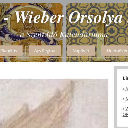
 - Wieber Orsolya
a Szent Idő Kalendáriuma
Planétás
Ars Regina
Napfívér
Holdnővér
L
A
M
W
OR