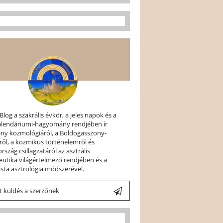
 Blog a szakrális évkör, a jeles napok és a
kalendáriumi-hagyomány rendjében ír
ény kozmológiáról, a Boldogasszony-
ről, a kozmikus történelemről és
szág csillagzatáról az asztrális
utika világértelmező rendjében és a
ista asztrológia módszerével.
 küldés a szerzőnek