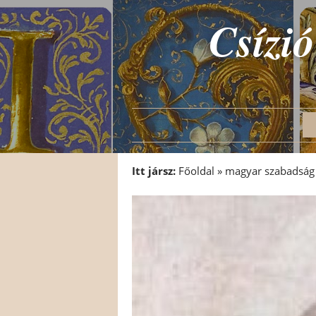
Csízió
Itt jársz:
Főoldal
»
magyar szabadság