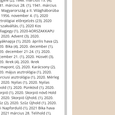
gjele (2)
,
1848. március 15. (4)
,
41. március 28. (1)
,
1941. március
. Magyarország a II. Világháborúba
,
1956. november 4. (1)
,
2020
trológiai előrejelzés (23)
,
2020
szakváltás, (1)
,
2020 Kos
llagjegy (1)
,
2020-kORSZAKKAPU
,
2020. Advent (3)
,
2020.
yáknapja (1)
,
2020. április hava (2)
,
0. Bika (4)
,
2020. december (1)
,
20. december 21-24. (1)
,
2020.
cember 21. (1)
,
2020. Húsvét (3)
,
0. Ikrek (4)
,
2020. Ikrek
rmapont, (2)
,
2020. Karácsony (2)
,
20. május asztrológia (1)
,
2020.
rciusi asztrológia (1)
,
2020. Mérleg
,
2020. Nyilas (1)
,
2020. Nyilas
hold (1)
,
2020. Pünkösd (1)
,
2020.
orpió (1)
,
2020. Skorpió növő Hold
,
2020. Skorpió Újhold, (1)
,
2020.
űz (2)
,
2020. Szűz Újhold (1)
,
2020.
li Napforduló (1)
,
2021 Bika hava
,
2021 március 28. Telihold (1)
,