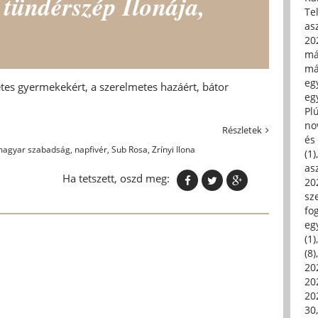
 tündérszép Ilonája,
Tel
asz
20
má
má
egy
es gyermekekért, a szerelmetes hazáért, bátor
egy
Pl
no
Részletek
és 
agyar szabadság
,
napfivér
,
Sub Rosa
,
Zrínyi Ilona
(1)
asz
Ha tetszett, oszd meg:
20
sz
fo
eg
(1)
(8)
20
20
202
30