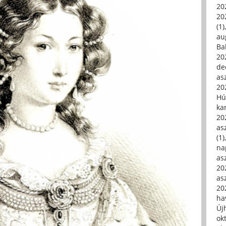
20
20
(1)
au
Ba
20
de
asz
20
Hú
ka
20
asz
(1)
na
asz
20
asz
20
hav
Új
ok