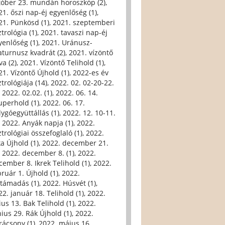
tóber 23. mundán horoszkóp (2)
,
21. őszi nap-éj egyenlőség (1)
,
21. Pünkösd (1)
,
2021. szeptemberi
trológia (1)
,
2021. tavaszi nap-éj
yenlőség (1)
,
2021. Uránusz-
aturnusz kvadrát (2)
,
2021. vízöntő
va (2)
,
2021. Vízöntő Telihold (1)
,
21. Vízöntő Újhold (1)
,
2022-es év
trológiája (14)
,
2022. 02. 02-20-22.
,
2022. 02.02. (1)
,
2022. 06. 14.
uperhold (1)
,
2022. 06. 17.
lygóegyüttállás (1)
,
2022. 12. 10-11.
,
2022. Anyák napja (1)
,
2022.
trológiai összefoglaló (1)
,
2022.
ka Újhold (1)
,
2022. december 21.
,
2022. december 8. (1)
,
2022.
cember 8. Ikrek Telihold (1)
,
2022.
bruár 1. Újhold (1)
,
2022.
ltámadás (1)
,
2022. Húsvét (1)
,
22. január 18. Telihold (1)
,
2022.
ius 13. Bak Telihold (1)
,
2022.
nius 29. Rák Újhold (1)
,
2022.
rácsony (1)
,
2022. május 16.