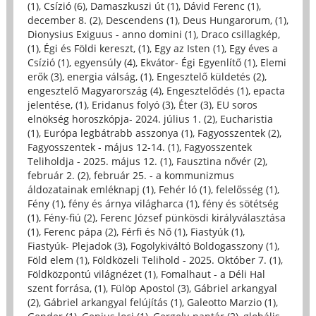
(1)
,
Csízió (6)
,
Damaszkuszi út (1)
,
Dávid Ferenc (1)
,
december 8. (2)
,
Descendens (1)
,
Deus Hungarorum, (1)
,
Dionysius Exiguus - anno domini (1)
,
Draco csillagkép,
(1)
,
Égi és Földi kereszt, (1)
,
Egy az Isten (1)
,
Egy éves a
Csízió (1)
,
egyensúly (4)
,
Ekvátor- Égi Egyenlítő (1)
,
Elemi
erők (3)
,
energia válság, (1)
,
Engesztelő küldetés (2)
,
engesztelő Magyarország (4)
,
Engesztelődés (1)
,
epacta
jelentése, (1)
,
Eridanus folyó (3)
,
Éter (3)
,
EU soros
elnökség horoszkópja- 2024. július 1. (2)
,
Eucharistia
(1)
,
Európa legbátrabb asszonya (1)
,
Fagyosszentek (2)
,
Fagyosszentek - május 12-14. (1)
,
Fagyosszentek
Teliholdja - 2025. május 12. (1)
,
Fausztina nővér (2)
,
február 2. (2)
,
február 25. - a kommunizmus
áldozatainak emléknapj (1)
,
Fehér ló (1)
,
felelősség (1)
,
Fény (1)
,
fény és árnya világharca (1)
,
fény és sötétség
(1)
,
Fény-fiú (2)
,
Ferenc József pünkösdi királyválasztása
(1)
,
Ferenc pápa (2)
,
Férfi és Nő (1)
,
Fiastyúk (1)
,
Fiastyúk- Plejadok (3)
,
Fogolykiváltó Boldogasszony (1)
,
Föld elem (1)
,
Földközeli Telihold - 2025. Október 7. (1)
,
Földközpontú világnézet (1)
,
Fomalhaut - a Déli Hal
szent forrása, (1)
,
Fülöp Apostol (3)
,
Gábriel arkangyal
(2)
,
Gábriel arkangyal felújítás (1)
,
Galeotto Marzio (1)
,