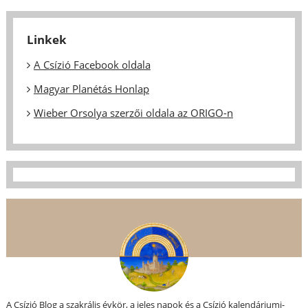
Linkek
A Csízió Facebook oldala
Magyar Planétás Honlap
Wieber Orsolya szerzői oldala az ORIGO-n
A Csízió Blog a szakrális évkör, a jeles napok és a Csízió kalendáriumi-