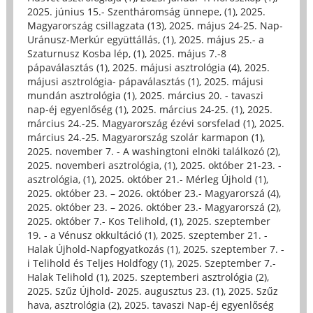
2025. június 15.- Szentháromság ünnepe, (1)
,
2025.
Magyarország csillagzata (13)
,
2025. május 24-25. Nap-
Uránusz-Merkúr együttállás, (1)
,
2025. május 25.- a
Szaturnusz Kosba lép, (1)
,
2025. május 7.-8
pápaválasztás (1)
,
2025. májusi asztrológia (4)
,
2025.
májusi asztrológia- pápaválasztás (1)
,
2025. májusi
mundán asztrológia (1)
,
2025. március 20. - tavaszi
nap-éj egyenlőség (1)
,
2025. március 24-25. (1)
,
2025.
március 24.-25. Magyarország ézévi sorsfelad (1)
,
2025.
március 24.-25. Magyarország szolár karmapon (1)
,
2025. november 7. - A washingtoni elnöki találkozó (2)
,
2025. novemberi asztrológia, (1)
,
2025. október 21-23. -
asztrológia, (1)
,
2025. október 21.- Mérleg Újhold (1)
,
2025. október 23. – 2026. október 23.- Magyarorszá (4)
,
2025. október 23. – 2026. október 23.- Magyarorszá (2)
,
2025. október 7.- Kos Telihold, (1)
,
2025. szeptember
19. - a Vénusz okkultáció (1)
,
2025. szeptember 21. -
Halak Újhold-Napfogyatkozás (1)
,
2025. szeptember 7. -
i Telihold és Teljes Holdfogy (1)
,
2025. Szeptember 7.-
Halak Telihold (1)
,
2025. szeptemberi asztrológia (2)
,
2025. Szűz Újhold- 2025. augusztus 23. (1)
,
2025. Szűz
hava, asztrológia (2)
,
2025. tavaszi Nap-éj egyenlőség