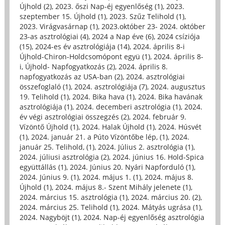
Újhold (2)
,
2023. őszi Nap-éj egyenlőség (1)
,
2023.
szeptember 15. Újhold (1)
,
2023. Szűz Telihold (1)
,
2023. Virágvasárnap (1)
,
2023.október 23- 2024. október
23-as asztrológiai (4)
,
2024 a Nap éve (6)
,
2024 csíziója
(15)
,
2024-es év asztrológiája (14)
,
2024. április 8-i
Újhold-Chiron-Holdcsomópont együ (1)
,
2024. április 8-
i, Újhold- Napfogyatkozás (2)
,
2024. április 8.
napfogyatkozás az USA-ban (2)
,
2024. asztrológiai
összefoglaló (1)
,
2024. asztrológiája (7)
,
2024. augusztus
19. Telihold (1)
,
2024. Bika hava (1)
,
2024. Bika havának
asztrológiája (1)
,
2024. decemberi asztrológia (1)
,
2024.
év végi asztrológiai összegzés (2)
,
2024. február 9.
Vízöntő Újhold (1)
,
2024. Halak Újhold (1)
,
2024. Húsvét
(1)
,
2024. január 21. a Púto Vízöntőbe lép, (1)
,
2024.
január 25. Telihold, (1)
,
2024. Július 2. asztrológia (1)
,
2024. júliusi asztrológia (2)
,
2024. június 16. Hold-Spica
együttállás (1)
,
2024. Június 20. Nyári Napforduló (1)
,
2024. Június 9. (1)
,
2024. május 1. (1)
,
2024. május 8.
Újhold (1)
,
2024. május 8.- Szent Mihály jelenete (1)
,
2024. március 15. asztrológia (1)
,
2024. március 20. (2)
,
2024. március 25. Telihold (1)
,
2024. Mátyás ugrása (1)
,
2024. Nagyböjt (1)
,
2024. Nap-éj egyenlőség asztrológia