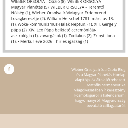
WIEBER ORSOLYA - Csízió (8)
,
WIEBER ORSOLYA -
Magyar Planétás (5)
,
WIEBER ORSOLYA - Teremtő
Nőiség (1)
,
Wieber Orsolya író/Magyar Érdemrend
Lovagkeresztje (2)
,
William Herschel 1781. március 13.
(1)
,
Woke-kommunizmus-Halak Neptun, (1)
,
XIII. Gergely
pápa (2)
,
XIV. Leo Pápa beiktató ceremóniája-
asztrológia (1)
,
zavargások (1)
,
Zodiákus (2)
,
Zrínyi Ilona
(1)
,
• Merkúr éve 2026 - hír és igazság (1)
Wieber Orsolya író, a Csízió Blog
és a Magyar Planétás Honlap
alapítója. Az általa létrehozott
Asztrális hermeneutika
világolvasatában ír keresztény
kozmológiáról, a kalendáriumi
hagyományról, Magyarország
bevatató csillagzatáról.