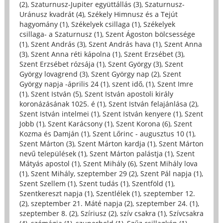
(2)
,
Szaturnusz-Jupiter együttállás (3)
,
Szaturnusz-
Uránusz kvadrát (4)
,
Székely Himnusz és a Tejút
hagyomány (1)
,
Székelyek csillaga (1)
,
Székelyek
csillaga- a Szaturnusz (1)
,
Szent Ágoston bölcsessége
(1)
,
Szent András (3)
,
Szent András hava (1)
,
Szent Anna
(3)
,
Szent Anna réti kápolna (1)
,
Szent Erzsébet (3)
,
Szent Erzsébet rózsája (1)
,
Szent György (3)
,
Szent
György lovagrend (3)
,
Szent György nap (2)
,
Szent
György napja -április 24 (1)
,
szent idő, (1)
,
Szent Imre
(1)
,
Szent István (5)
,
Szent István apostoli király
koronázásának 1025. é (1)
,
Szent István felajánlása (2)
,
Szent István intelmei (1)
,
Szent István kenyere (1)
,
Szent
Jobb (1)
,
Szent Karácsony (1)
,
Szent Korona (6)
,
Szent
Kozma és Damján (1)
,
Szent Lőrinc - augusztus 10 (1)
,
Szent Márton (3)
,
Szent Márton kardja (1)
,
Szent Márton
nevű települések (1)
,
Szent Márton palástja (1)
,
Szent
Mátyás apostol (1)
,
Szent Mihály (6)
,
Szent Mihály lova
(1)
,
Szent Mihály, szeptember 29 (2)
,
Szent Pál napja (1)
,
Szent Szellem (1)
,
Szent tudás (1)
,
Szentföld (1)
,
Szentkereszt napja (1)
,
Szentlélek (1)
,
szeptember 12.
(2)
,
szeptember 21. Máté napja (2)
,
szeptember 24. (1)
,
szeptember 8. (2)
,
Szíriusz (2)
,
szív csakra (1)
,
Szívcsakra