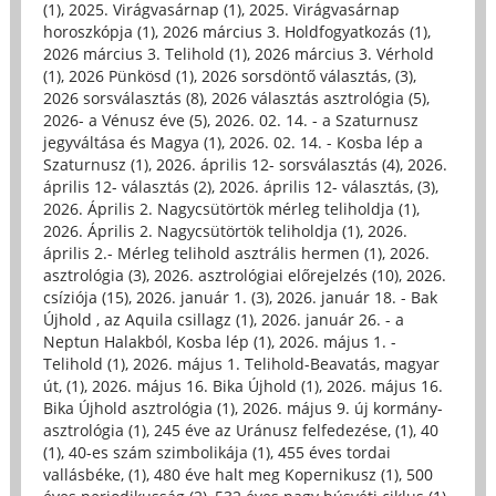
(1)
,
2025. Virágvasárnap (1)
,
2025. Virágvasárnap
horoszkópja (1)
,
2026 március 3. Holdfogyatkozás (1)
,
2026 március 3. Telihold (1)
,
2026 március 3. Vérhold
(1)
,
2026 Pünkösd (1)
,
2026 sorsdöntő választás, (3)
,
2026 sorsválasztás (8)
,
2026 választás asztrológia (5)
,
2026- a Vénusz éve (5)
,
2026. 02. 14. - a Szaturnusz
jegyváltása és Magya (1)
,
2026. 02. 14. - Kosba lép a
Szaturnusz (1)
,
2026. április 12- sorsválasztás (4)
,
2026.
április 12- választás (2)
,
2026. április 12- választás, (3)
,
2026. Április 2. Nagycsütörtök mérleg teliholdja (1)
,
2026. Április 2. Nagycsütörtök teliholdja (1)
,
2026.
április 2.- Mérleg telihold asztrális hermen (1)
,
2026.
asztrológia (3)
,
2026. asztrológiai előrejelzés (10)
,
2026.
csíziója (15)
,
2026. január 1. (3)
,
2026. január 18. - Bak
Újhold , az Aquila csillagz (1)
,
2026. január 26. - a
Neptun Halakból, Kosba lép (1)
,
2026. május 1. -
Telihold (1)
,
2026. május 1. Telihold-Beavatás, magyar
út, (1)
,
2026. május 16. Bika Újhold (1)
,
2026. május 16.
Bika Újhold asztrológia (1)
,
2026. május 9. új kormány-
asztrológia (1)
,
245 éve az Uránusz felfedezése, (1)
,
40
(1)
,
40-es szám szimbolikája (1)
,
455 éves tordai
vallásbéke, (1)
,
480 éve halt meg Kopernikusz (1)
,
500