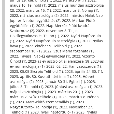
június 29. Rák Újhold (1)
,
2022. Karácsony (1)
,
2022.
május 16. Telihold (1)
,
2022. május mundán asztrológia
(2)
,
2022. március 15. (1)
,
2022. március 8. Nőnap (1)
,
2022. március asztrológia (2)
,
2022. március Halak Nap-
Jupiter-Neptun együttállás (2)
,
2022. Merkúr-Plútó
együttállás, (1)
,
2022. Nap-Merkúr-Plútó kvadrát
Szaturnusz (2)
,
2022. november 8. Teljes
Holdfogyatkozás és Teliho (1)
,
2022. Nyári Napforduló
(1)
,
2022. Nyári Napforduló asztrológia (1)
,
2022. Nyilas
hava (1)
,
2022. október 9. Telihold (1)
,
2022.
szeptember 10. (1)
,
2022. Szűz Mária foganata (1)
,
2022. Tavaszi Nap-Éj egyenlőség (1)
,
2022. Vízöntő
Újhold (1)
,
2023-as év asztrológiai elemzése (8)
,
2023-as
év numerológiája (1)
,
2023. 02. 22. Hamvazószerda (1)
,
2023. 05.05 Skorpió Telihold (1)
,
2023. április 24-30. (1)
,
2023. április 30, Kossuth téri ima (1)
,
2023. Húsvét
asztrológia (2)
,
2023. január 30-31. Égbolt (1)
,
2023.
július 3. Telihold (1)
,
2023. Júniusi asztrológia, (1)
,
2023.
májusi asztrológia (1)
,
2023. március 20. (1)
,
2023.
március 7. Szűz Telihold (1)
,
2023. március 8. Nőnap
(1)
,
2023. Mars-Plútó szembenállás (1)
,
2023.
Nagycsütörtök Teliholdja (1)
,
2023. November 27.
Telihold (1)
,
2023. nyári napforduló (1)
,
2023. Nyilas