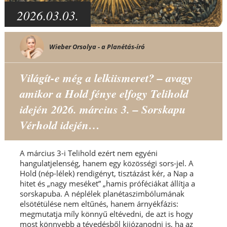
2026.03.03.
Wieber Orsolya - a Planétás-író
Világít-e még a lelkiismeret? – avagy
amikor a Hold fénye elfogy Telihold
idején 2026. március 3. – Sorskapu
Vérhold idején…
A március 3-i Telihold ezért nem egyéni
hangulatjelenség, hanem egy közösségi sors-jel. A
Hold (nép-lélek) rendigényt, tisztázást kér, a Nap a
hitet és „nagy meséket” „hamis próféciákat állítja a
sorskapuba. A néplélek planétaszimbólumának
elsötétülése nem eltűnés, hanem árnyékfázis:
megmutatja míly könnyű eltévedni, de azt is hogy
most könnyebb a tévedésből kijózanodni is, ha az