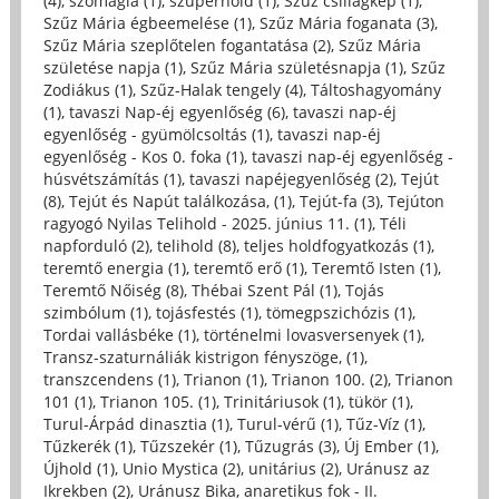
(4)
,
szómágia (1)
,
szuperhold (1)
,
Szűz csillagkép (1)
,
Szűz Mária égbeemelése (1)
,
Szűz Mária foganata (3)
,
Szűz Mária szeplőtelen fogantatása (2)
,
Szűz Mária
születése napja (1)
,
Szűz Mária születésnapja (1)
,
Szűz
Zodiákus (1)
,
Szűz-Halak tengely (4)
,
Táltoshagyomány
(1)
,
tavaszi Nap-éj egyenlőség (6)
,
tavaszi nap-éj
egyenlőség - gyümölcsoltás (1)
,
tavaszi nap-éj
egyenlőség - Kos 0. foka (1)
,
tavaszi nap-éj egyenlőség -
húsvétszámítás (1)
,
tavaszi napéjegyenlőség (2)
,
Tejút
(8)
,
Tejút és Napút találkozása, (1)
,
Tejút-fa (3)
,
Tejúton
ragyogó Nyilas Telihold - 2025. június 11. (1)
,
Téli
napforduló (2)
,
telihold (8)
,
teljes holdfogyatkozás (1)
,
teremtő energia (1)
,
teremtő erő (1)
,
Teremtő Isten (1)
,
Teremtő Nőiség (8)
,
Thébai Szent Pál (1)
,
Tojás
szimbólum (1)
,
tojásfestés (1)
,
tömegpszichózis (1)
,
Tordai vallásbéke (1)
,
történelmi lovasversenyek (1)
,
Transz-szaturnáliák kistrigon fényszöge, (1)
,
transzcendens (1)
,
Trianon (1)
,
Trianon 100. (2)
,
Trianon
101 (1)
,
Trianon 105. (1)
,
Trinitáriusok (1)
,
tükör (1)
,
Turul-Árpád dinasztia (1)
,
Turul-vérű (1)
,
Tűz-Víz (1)
,
Tűzkerék (1)
,
Tűzszekér (1)
,
Tűzugrás (3)
,
Új Ember (1)
,
Újhold (1)
,
Unio Mystica (2)
,
unitárius (2)
,
Uránusz az
Ikrekben (2)
,
Uránusz Bika, anaretikus fok - II.