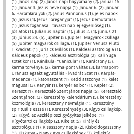
(1)
,
János-nap (2)
,
János-napi hagyomány (2)
,
január 15.
(1)
,
Január 3. Jézus neve napja (1)
,
Január 6. (2)
,
január
6. Háromkirályok (2)
,
Janus Pannonius (1)
,
jeles napok
(5)
,
Jézus (4)
,
Jézus "öreganyja" (1)
,
Jézus bemutatása
(1)
,
Jézus foganása - tavaszi nap-éj egyenlőség (1)
,
Jóslatok (1)
,
Julianus-naptár (1)
,
július 2. (4)
,
június 21
(3)
,
Június 24. (5)
,
Jupiter (5)
,
Jupiter- Magyarok csillaga
(5)
,
Jupiter-magyarok csillaga, (1)
,
Jupiter-Vénusz-Plútó
T-kvadrát, (1)
,
Jurisics Miklós (1)
,
Káldeai asztrológia (1)
,
Káldeus papok (1)
,
káldeusi-asztrológia (2)
,
Kali Yuga
sötét kor (1)
,
Kánikula- "Canicula" (1)
,
Karácsony (3)
,
karma törvénye, (2)
,
karma-pont váltás (3)
,
karmapont-
Uránusz egzakt együttálás - kvadrát Szat (1)
,
Kárpát-
medence (1)
,
katonaszent (1)
,
Kedd asszonya (1)
,
kelet
mágusai (3)
,
Kenyér (1)
,
kenyér és bor (1)
,
Kepler (2)
,
Kereszt (1)
,
Keresztelő Szent János napja (5)
,
Keresztelő
Szent János, (3)
,
keresztény kalendárium (5)
,
keresztény
kozmológia (7)
,
keresztény névmágia (1)
,
keresztény
spirituális esszé (1)
,
Kereszténység (3)
,
Kígyó csillagkép,
(2)
,
Kígyó, az Aszklépioszi gyógyítás jelképe, (1)
,
Kígyótartó csillagkép (2)
,
Kikelet (5)
,
Király és
asztrológus (1)
,
Kisasszony napja (2)
,
Kisboldogasszony
(1)
,
Kiskutya - Nagykutya csillagképek (2)
,
kollektív