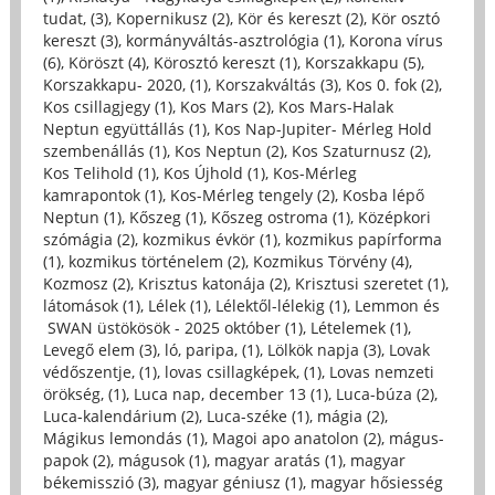
tudat, (3)
,
Kopernikusz (2)
,
Kör és kereszt (2)
,
Kör osztó
kereszt (3)
,
kormányváltás-asztrológia (1)
,
Korona vírus
(6)
,
Köröszt (4)
,
Körosztó kereszt (1)
,
Korszakkapu (5)
,
Korszakkapu- 2020, (1)
,
Korszakváltás (3)
,
Kos 0. fok (2)
,
Kos csillagjegy (1)
,
Kos Mars (2)
,
Kos Mars-Halak
Neptun együttállás (1)
,
Kos Nap-Jupiter- Mérleg Hold
szembenállás (1)
,
Kos Neptun (2)
,
Kos Szaturnusz (2)
,
Kos Telihold (1)
,
Kos Újhold (1)
,
Kos-Mérleg
kamrapontok (1)
,
Kos-Mérleg tengely (2)
,
Kosba lépő
Neptun (1)
,
Kőszeg (1)
,
Kőszeg ostroma (1)
,
Középkori
szómágia (2)
,
kozmikus évkör (1)
,
kozmikus papírforma
(1)
,
kozmikus történelem (2)
,
Kozmikus Törvény (4)
,
Kozmosz (2)
,
Krisztus katonája (2)
,
Krisztusi szeretet (1)
,
látomások (1)
,
Lélek (1)
,
Lélektől-lélekig (1)
,
Lemmon és
SWAN üstökösök - 2025 október (1)
,
Lételemek (1)
,
Levegő elem (3)
,
ló, paripa, (1)
,
Lölkök napja (3)
,
Lovak
védőszentje, (1)
,
lovas csillagképek, (1)
,
Lovas nemzeti
örökség, (1)
,
Luca nap, december 13 (1)
,
Luca-búza (2)
,
Luca-kalendárium (2)
,
Luca-széke (1)
,
mágia (2)
,
Mágikus lemondás (1)
,
Magoi apo anatolon (2)
,
mágus-
papok (2)
,
mágusok (1)
,
magyar aratás (1)
,
magyar
békemisszió (3)
,
magyar géniusz (1)
,
magyar hősiesség