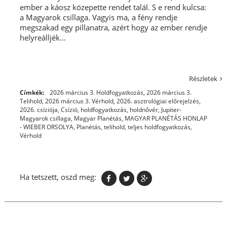
ember a káosz közepette rendet talál. S e rend kulcsa:
a Magyarok csillaga. Vagyis ma, a fény rendje
megszakad egy pillanatra, azért hogy az ember rendje
helyreálljék...
Részletek
Címkék:
2026 március 3. Holdfogyatkozás
,
2026 március 3.
Telihold
,
2026 március 3. Vérhold
,
2026. asztrológiai előrejelzés
,
2026. csíziója
,
Csízió
,
holdfogyatkozás
,
holdnővér
,
Jupiter-
Magyarok csillaga
,
Magyar Planétás
,
MAGYAR PLANÉTÁS HONLAP
- WIEBER ORSOLYA
,
Planétás
,
telihold
,
teljes holdfogyatkozás
,
Vérhold
Ha tetszett, oszd meg: