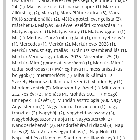
tisztulta (1)
,
Mária, Keresztények segítője ünnep- május
24. (1)
,
Máriás lelkület (2)
,
máriás napok (1)
,
Markab
állócsillag (2)
,
Mars (1)
,
Mars-Plútó kvadrát (3)
,
Mars-
Plútó szembenállás (2)
,
Máté apostol, evangelista (2)
,
mátéhét (2)
,
Mátyás 560 évvel ezelőtti koronázása (1)
,
Mátyás apostol (1)
,
Mátyás király (1)
,
Mátyás-ugrása (1)
,
Mc (1)
,
Medusa-Gorgó mitológiáját (1)
,
mennyei kenyér
(1)
,
Mercedes (1)
,
Merkúr (2)
,
Merkúr éve- 2026 (1)
,
Merkúr-Vénusz együttállás - Uránusz szembenállás (1)
,
Merkúr-Vénusz együttállás- 2025. November 25, (1)
,
Merkúr–Mira ( gondolati sodródás) (1)
,
Merkúr–Mira (
tudati sodródás) (1)
,
Mérleg hava (1)
,
messianisztikus
bolygók (1)
,
metamorfózis (1)
,
Mihalik Kálmán - a
Székely Himnusz dallamának szer (2)
,
Minden Egy (1)
,
Mindenszentek (5)
,
Mindszenthy József (1)
,
Mit üzen a
2021-es év? (2)
,
Mohács (4)
,
Mohács 500, (1)
,
mozgó
ünnepek - Húsvét (2)
,
Mundán asztrológia (90)
,
Nagy
Anyaistennő (1)
,
Nagy Francia Forradalom (1)
,
nagy
tranzitok (2)
,
Nagyböjt (2)
,
Nagyboldogasszony (6)
,
Nagyboldogasszony napja (1)
,
Nagycsütörtök (2)
,
Nándoerfehérvár (2)
,
Nándorfehérvári diadal (4)
,
Nap
félév (2)
,
Nap-Antares együttállás (1)
,
Nap-Hold (1)
,
Nap-Hold és a Hamal és Shedir állócsillagok együtt (1)
,