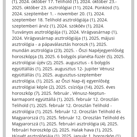
(1)
,
2024. október 17. Telihold (1)
,
2024. október 23.-
2025. október 23. asztrológiai (11)
,
2024. Pünkösd (1)
,
2024. szeptember 1. - november 20. (1)
,
2024.
szeptember 18. Telihold asztrológiája (1)
,
2024.
szeptemberi árvíz (1)
,
2024. szökőév (1)
,
2024.
Tusványos asztrológiája (1)
,
2024. Virágvasárnap (1)
,
2024. Virágvasárnap asztrológiája (1)
,
2025, májusi
asztrológia - a pápaválasztás horoszk (1)
,
2025.
mundán asztrológia (23)
,
2025. - Őszi Napéjegyenlőség
horoszkópja (3)
,
2025. 6 bolygós planéta-füzér (5)
,
2025.
asztrológiai újév (2)
,
2025. augusztus - 6 bolygós
együttállás (1)
,
2025. augusztus 12- Jupiter Vénusz
együttállás (1)
,
2025. augusztus-szeptember
asztrológia, (1)
,
2025. az Őszi Nap-éj egyenlőség
asztrológiai képle (2)
,
2025. csíziója (14)
,
2025. éves
horoszkóp (7)
,
2025. február , Vénusz-Neptun-
karmapont együttállá (1)
,
2025. február 12. Oroszlán
Telihold (1)
,
2025. február 12. Oroszlán Telihold -
asztrológia (1)
,
2025. február 12. Oroszlán Telihold és
Magyarorszá (1)
,
2025. február 12. Oroszlán Telihold és
Magyarorszá (1)
,
2025. februári asztrológia (4)
,
2025.
februári horoszkóp (2)
,
2025. Halak hava (1)
,
2025.
Húsvét asztrológiája (1)
,
2025. január 1. horoszkóp (1)
,