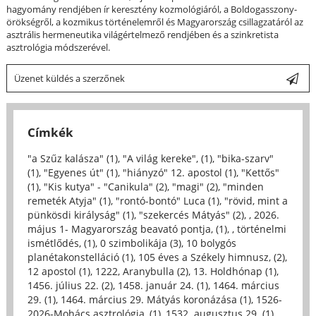
hagyomány rendjében ír keresztény kozmológiáról, a Boldogasszony-
örökségről, a kozmikus történelemről és Magyarország csillagzatáról az
asztrális hermeneutika világértelmező rendjében és a szinkretista
asztrológia módszerével.
Üzenet küldés a szerzőnek
Címkék
"a Szűz kalásza" (1)
,
"A világ kereke", (1)
,
"bika-szarv"
(1)
,
"Egyenes út" (1)
,
"hiányzó" 12. apostol (1)
,
"Kettős"
(1)
,
"Kis kutya" - "Canikula" (2)
,
"magi" (2)
,
"minden
remeték Atyja" (1)
,
"rontó-bontó" Luca (1)
,
"rövid, mint a
pünkösdi királyság" (1)
,
"szekercés Mátyás" (2)
,
, 2026.
május 1- Magyarország beavató pontja, (1)
,
, történelmi
ismétlődés, (1)
,
0 szimbolikája (3)
,
10 bolygós
planétakonstelláció (1)
,
105 éves a Székely himnusz, (2)
,
12 apostol (1)
,
1222, Aranybulla (2)
,
13. Holdhónap (1)
,
1456. július 22. (2)
,
1458. január 24. (1)
,
1464. március
29. (1)
,
1464. március 29. Mátyás koronázása (1)
,
1526-
2026-Mohács asztrológia, (1)
,
1532. augusztus 29. (1)
,