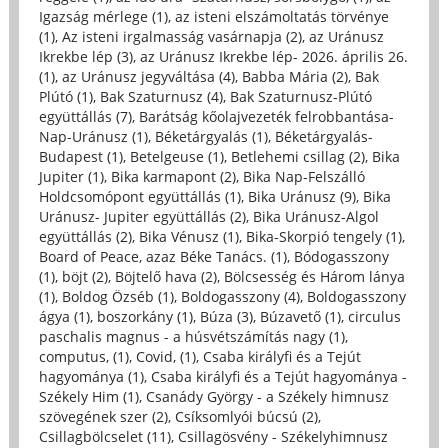
Igazság mérlege (1)
,
az isteni elszámoltatás törvénye
(1)
,
Az isteni irgalmasság vasárnapja (2)
,
az Uránusz
Ikrekbe lép (3)
,
az Uránusz Ikrekbe lép- 2026. április 26.
(1)
,
az Uránusz jegyváltása (4)
,
Babba Mária (2)
,
Bak
Plútó (1)
,
Bak Szaturnusz (4)
,
Bak Szaturnusz-Plútó
együttállás (7)
,
Barátság kőolajvezeték felrobbantása-
Nap-Uránusz (1)
,
Béketárgyalás (1)
,
Béketárgyalás-
Budapest (1)
,
Betelgeuse (1)
,
Betlehemi csillag (2)
,
Bika
Jupiter (1)
,
Bika karmapont (2)
,
Bika Nap-Felszálló
Holdcsomópont együttállás (1)
,
Bika Uránusz (9)
,
Bika
Uránusz- Jupiter együttállás (2)
,
Bika Uránusz-Algol
együttállás (2)
,
Bika Vénusz (1)
,
Bika-Skorpió tengely (1)
,
Board of Peace, azaz Béke Tanács. (1)
,
Bódogasszony
(1)
,
böjt (2)
,
Böjtelő hava (2)
,
Bölcsesség és Három lánya
(1)
,
Boldog Özséb (1)
,
Boldogasszony (4)
,
Boldogasszony
ágya (1)
,
boszorkány (1)
,
Búza (3)
,
Búzavető (1)
,
circulus
paschalis magnus - a húsvétszámítás nagy (1)
,
computus, (1)
,
Covid, (1)
,
Csaba királyfi és a Tejút
hagyománya (1)
,
Csaba királyfi és a Tejút hagyománya -
Székely Him (1)
,
Csanády György - a Székely himnusz
szövegének szer (2)
,
Csíksomlyói búcsú (2)
,
Csillagbölcselet (11)
,
Csillagösvény - Székelyhimnusz