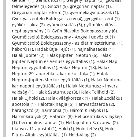
Gender (1)
,
Genius loci (1)
,
Gergely-naptár (2)
,
globális
felmelegedés (3)
,
Gnózis (5)
,
gregorián naptár (1)
,
Gregorián naptárreform (1)
,
gyermekágyi időszak (1)
,
Gyertyaszentelő Boldogasszony (4)
,
gyógyító szent (1)
,
gyökércsakra (2)
,
gyümölcsoltás (3)
,
gyümölcsoltás -
néphagyomány (1)
,
Gyümölcsoltó Boldogasszony (6)
,
Gyümölcsoltó Boldogasszony - Angyali üdvözlet (1)
,
Gyümölcsoltó Boldogasszony - az élet misztériuma, (1)
,
háború (1)
,
Hadak útja-Tejút (1)
,
hajnalhasadás (1)
,
Halak Jupiter (2)
,
Halak Jupiter- Neptun (6)
,
Halak
Jupiter-Neptun és Vénusz együttállás (1)
,
Halak Nap-
Neptun együttállás (1)
,
Halak Neptun (18)
,
Halak
Neptun 29. anaretikus, karmikus foka (1)
,
Halak
Neptun-Jupiter-Merkúr együttállás (1)
,
Halak Neptun-
karmapont együttállás (1)
,
Halak Neptunusz - inverz
valóság (1)
,
Halak Szaturnusz (3)
,
Halak Telihold (2)
,
Halak Újhold (2)
,
Halak világkorszak (1)
,
Halak Zodiákus
apostola (1)
,
Halottak napja (5)
,
Hamvazószerda (2)
,
harangszó (2)
,
harmonia (1)
,
Három Királyok (1)
,
Háromkirályok (2)
,
Határok, (8)
,
Heliocentrikus világkép
(1)
,
hermetikus tanítás (1)
,
Hétfájdalmú Szűzanya (2)
,
hiányos 11 apostol (1)
,
Hold (1)
,
Hold-félév (3)
,
Hold-
Plútó- Altair együttállás, (1)
,
Hold-Világ (2)
,