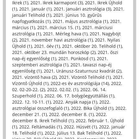
Ikrek (1)
,
2021. Ikrek karmapont (3)
,
2021. Ikrek Újhold
(1)
,
2021. január (1)
,
2021. januári asztrológia (3)
,
2021.
januári Telihold (1)
,
2021. június 10. gyűrűs
napfogyatkozás (1)
,
2021. május asztrológia (1)
,
2021.
március (1)
,
2021. március 15. (1)
,
2021. márciusi
asztrológia (1)
,
2021. Mérleg hava (1)
,
2021. Nagyböjt
(2)
,
2021. november havi asztrológia (1)
,
2021. Nyilas
Újhold (1)
,
2021. óév (1)
,
2021. október 20. Telihold (1)
,
2021. október 23. mundán horoszkóp (2)
,
2021. őszi
nap-éj egyenlőség (1)
,
2021. Pünkösd (1)
,
2021.
szeptemberi asztrológia (1)
,
2021. tavaszi nap-éj
egyenlőség (1)
,
2021. Uránusz-Szaturnusz kvadrát (2)
,
2021. vízöntő hava (2)
,
2021. Vízöntő Telihold (1)
,
2021.
Vízöntő Újhold (1)
,
2022-es év asztrológiája (14)
,
2022.
02. 02-20-22. (2)
,
2022. 02.02. (1)
,
2022. 06. 14.
Szuperhold (1)
,
2022. 06. 17. bolygóegyüttállás (1)
,
2022. 12. 10-11. (1)
,
2022. Anyák napja (1)
,
2022.
asztrológiai összefoglaló (1)
,
2022. Bika Újhold (1)
,
2022.
december 21. (1)
,
2022. december 8. (1)
,
2022.
december 8. Ikrek Telihold (1)
,
2022. február 1. Újhold
(1)
,
2022. Feltámadás (1)
,
2022. Húsvét (1)
,
2022. január
18. Telihold (1)
,
2022. Július 13. Bak Telihold (1)
,
2022.