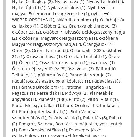
Nyilas Csillagkép (2)
,
Nyilas hava (1)
,
Nyilas Telihold (2)
,
Nyilas Újhold (1)
,
Nyilas zodiákus (1)
,
Nyílt levél - a
magyar Érdemrend Lovagkeresztje (1)
,
nyílt levél-
WIEBER ORSOLYA (1)
,
oklándi templom, (1)
,
Ökörhajcsár
csillagkép (1)
,
Október 2. az Őrangyalok Ünnepe, (3)
,
október 23. (2)
,
október 7. Olvasós Boldogasszony napja
(2)
,
október 8. Magyarok Nagyasszonya (1)
,
október 8.
Magyarok Nagyasszonya napja (2)
,
Őrangyalok, (1)
,
Orion (2)
,
Orion- Nimród (3)
,
Orionidák - 2025. október
21. (1)
,
Oroszlán hava (1)
,
Oroszlán Telihold (1)
,
Őselv
(1)
,
Őserő (1)
,
Összetartozás napja (1)
,
őszi búza (1)
,
Őszi nap-éj egyenlőség (3)
,
őszi vetés (2)
,
Pálfordító
Telihold, (1)
,
pálfordulás (1)
,
Pannónia szentje (2)
,
Pápalátogatás asztrológiai képletes (1)
,
Pápaválasztás
(1)
,
Párthus Birodalom (1)
,
Patrona Hungariea (1)
,
Pegazus (1)
,
Perseidák (1)
,
Pió Atya (2)
,
Planéták és
angyalok (1)
,
Planétás (186)
,
Plútó (2)
,
Plútó -Altair (1)
,
Plútó -Mc együttállás (1)
,
Plútó Oculus - tisztánlátás ,
(2)
,
Plútó-Jupiter kvadrát (1)
,
Plútó-Vénusz
szembenállás (1)
,
Poláris párok (1)
,
Polaritás (8)
,
Pollux
(2)
,
Pongrác, Szervác, Bonifác - a májusi fagyosszentek
(1)
,
Pons-Brooks üstökös (1)
,
Praesepe- Jászol
csillaghalmaz (1)
,
Procyon - "hírnök-csillag" (2)
,