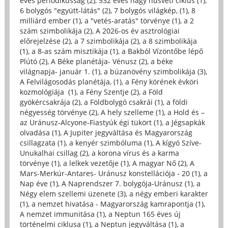
éves periodikusság (2)
,
532 éves nagy húsvéti ciklus (1)
,
6 bolygós "együtt-látás" (2)
,
7 bolygós világkép, (1)
,
8
milliárd ember (1)
,
a "vetés-aratás" törvénye (1)
,
a 2
szám szimbolikája (2)
,
A 2026-os év asztrológiai
előrejelzése (2)
,
a 7 szimbolikája (2)
,
a 8 szimbolikája
(1)
,
a 8-as szám misztikája (1)
,
a Bakból Vízöntőbe lépő
Plútó (2)
,
A Béke planétája- Vénusz (2)
,
a béke
világnapja- január 1. (1)
,
a búzanövény szimbolikája (3)
,
A Felvilágosodás planétája, (1)
,
a Fény körének évköri
kozmológiája (1)
,
a Fény Szentje (2)
,
a Föld
gyökércsakrája (2)
,
a Földbolygó csakrái (1)
,
a földi
négyesség törvénye (2)
,
A hely szelleme (1)
,
a Hold és –
az Uránusz-Alcyone-Fiastyúk égi tükört (1)
,
a Jégsapkák
olvadása (1)
,
A Jupiter jegyváltása és Magyarország
csillagzata (1)
,
a kenyér szimbóluma (1)
,
A kígyó Szíve-
Unukalhai csillag (2)
,
a korona vírus és a karma
törvénye (1)
,
a lelkek vezetője (1)
,
A magyar Nő (2)
,
A
Mars-Merkúr-Antares- Uránusz konstellációja - 20 (1)
,
a
Nap éve (1)
,
A Naprendszer 7. bolygója-Uránusz (1)
,
a
Négy elem szellemi üzenete (3)
,
a négy emberi karakter
(1)
,
a nemzet hivatása - Magyarország kamrapontja (1)
,
A nemzet immunitása (1)
,
a Neptun 165 éves új
történelmi ciklusa (1)
,
a Neptun jegyváltása (1)
,
a