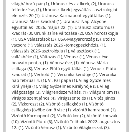
világháború pár (1)
,
Uránusz és az Ikrek, (2)
,
Uránusz
felfedezése, (1)
,
Uránusz Ikrek jegyváltás - asztrológiai
elemzés 20 (1)
,
Uránusz-Karmapont együttállás (1)
,
Uránusz-Mars kvadrát (1)
,
Uránusz-Nap-Alcyone
együttállás- 2026. május 22. (1)
,
Uránusz-Szaturnusz
kvadrát (3)
,
Urunk színe változása (2)
,
USA horoszkópja
(1)
,
USA választások (3)
,
USA-Magyarország (5)
,
utolsó
vacsora (1)
,
választás 2026 -tömegpszichózis, (1)
,
választás 2026-asztrológia (1)
,
választások (1)
,
vallásbéke (1)
,
Változás (1)
,
Vénusz (1)
,
Vénusz éve
beavató pontja, (1)
,
Vénusz éve, (1)
,
Vénusz-Mária
csillaga (3)
,
Vénusz-Plútó együttállás (1)
,
Vénusz-Plútó
kvadrát (1)
,
Vérhold (1)
,
Veronika kendője (1)
,
Veronika
nap február 4. (1)
,
VI. Pál pápa (1)
,
Világ Győzelmes
Királynéja (1)
,
Világ Győzelmes Királynője (5)
,
Világ
Világossága (3)
,
világrendszerváltás, (1)
,
világuralom (1)
,
Virágos szent János (4)
,
Virágszentelés (1)
,
Vitéz János
(2)
,
Vízkereszt (2)
,
Vízöntő csillagkép (1)
,
Vízöntő
csillagkép jövőbe ömlő vize (1)
,
vízöntő kamrapont (1)
,
Vízöntő Karmapont (2)
,
Vizöntő kor (2)
,
Vízöntő korszak
(10)
,
Vízöntő Plútó (6)
,
Vízöntő Telihold, 2022. augusztus
12. (1)
,
Vízöntő Vénusz (1)
,
Vízöntő Világkorszak (3)
,