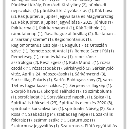
Pünkösdi Király, Pünkösdi Királylány (2)
,
pünkösdi
népszokás, (1)
,
pünkösdi-királyválasztás (1)
,
Rák hava
(2)
,
Rák Jupiter, a Jupiter jegyváltása és Magyarország
(2)
,
Rák Jupiter, a Jupiter jegyváltása,- 2025. június (1)
,
Rák karma (1)
,
Rák karmapont (1)
,
Rák Telihold (1)
,
rámutatónap (1)
,
Rasalhague állócsillag (2)
,
Rastaban –
a "Sárkány szeme" (1)
,
Regiomontanus (1)
,
Regiomontanus Csíziója (1)
,
Regulus - az Oroszlán
szíve, (1)
,
Remete szent Antal (1)
,
Remete Szent Pál (1)
,
Remeteség (1)
,
rend és káosz (1)
,
reneszánsz
asztrológia (2)
,
Rész-Egész (1)
,
Rota Mundi, (1)
,
rózsa-
csodák (1)
,
rózsacsodák (1)
,
Sárkányölő (3)
,
Sárkányölő
vitéz, Április 24. népszokások (1)
,
Sárkányrend (3)
,
Sarkcsillag-Polaris (1)
,
Sarlós Boldogasszony (7)
,
saros
154-es fogyatkozási ciklus, (1)
,
Serpens csillagkép (1)
,
Skorpió hava (3)
,
Skorpió Telihold (1)
,
só szimbóluma
(1)
,
sorsfeladat (1)
,
Sorsválasztó napok , (1)
,
Spica (1)
,
Spirituális bölcselet (23)
,
Spirituális elemzés 2020 (8)
,
spirituális korszakváltás (1)
,
spirituális Nőiség (2)
,
Sub
Rosa (1)
,
Szabadság (4)
,
szabadság népe (1)
,
Szakrális
földrajz (1)
,
számmisztika (1)
,
Szaturnusz (1)
,
Szaturnusz jegyváltás (1)
,
Szaturnusz- Plútó együttállás