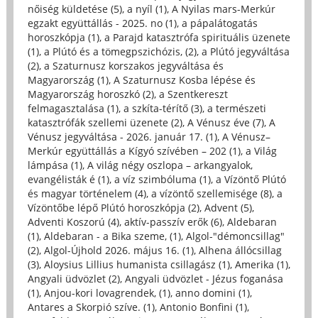
nőiség küldetése (5)
,
a nyíl (1)
,
A Nyilas mars-Merkúr
egzakt együttállás - 2025. no (1)
,
a pápalátogatás
horoszkópja (1)
,
a Parajd katasztrófa spirituális üzenete
(1)
,
a Plútó és a tömegpszichózis, (2)
,
a Plútó jegyváltása
(2)
,
a Szaturnusz korszakos jegyváltása és
Magyarország (1)
,
A Szaturnusz Kosba lépése és
Magyarország horoszkó (2)
,
a Szentkereszt
felmagasztalása (1)
,
a szkíta-térítő (3)
,
a természeti
katasztrófák szellemi üzenete (2)
,
A Vénusz éve (7)
,
A
Vénusz jegyváltása - 2026. január 17. (1)
,
A Vénusz–
Merkúr együttállás a Kígyó szívében – 202 (1)
,
a Világ
lámpása (1)
,
A világ négy oszlopa – arkangyalok,
evangélisták é (1)
,
a víz szimbóluma (1)
,
a Vízöntő Plútó
és magyar történelem (4)
,
a vízöntő szellemisége (8)
,
a
Vízöntőbe lépő Plútó horoszkópja (2)
,
Advent (5)
,
Adventi Koszorú (4)
,
aktív-passzív erők (6)
,
Aldebaran
(1)
,
Aldebaran - a Bika szeme, (1)
,
Algol-"démoncsillag"
(2)
,
Algol-Újhold 2026. május 16. (1)
,
Alhena állócsillag
(3)
,
Aloysius Lillius humanista csillagász (1)
,
Amerika (1)
,
Angyali üdvözlet (2)
,
Angyali üdvözlet - Jézus foganása
(1)
,
Anjou-kori lovagrendek, (1)
,
anno domini (1)
,
Antares a Skorpió szíve. (1)
,
Antonio Bonfini (1)
,