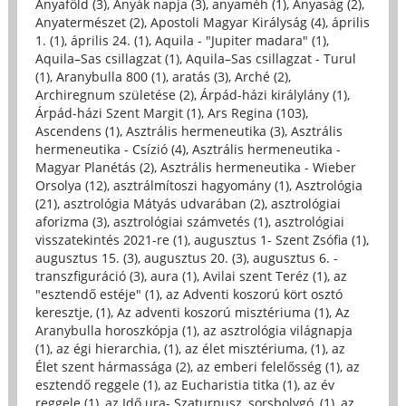
Anyaföld (3)
,
Anyák napja (3)
,
anyaméh (1)
,
Anyaság (2)
,
Anyatermészet (2)
,
Apostoli Magyar Királyság (4)
,
április
1. (1)
,
április 24. (1)
,
Aquila - "Jupiter madara" (1)
,
Aquila–Sas csillagzat (1)
,
Aquila–Sas csillagzat - Turul
(1)
,
Aranybulla 800 (1)
,
aratás (3)
,
Arché (2)
,
Archiregnum születése (2)
,
Árpád-házi királylány (1)
,
Árpád-házi Szent Margit (1)
,
Ars Regina (103)
,
Ascendens (1)
,
Asztrális hermeneutika (3)
,
Asztrális
hermeneutika - Csízió (4)
,
Asztrális hermeneutika -
Magyar Planétás (2)
,
Asztrális hermeneutika - Wieber
Orsolya (12)
,
asztrálmítoszi hagyomány (1)
,
Asztrológia
(21)
,
asztrológia Mátyás udvarában (2)
,
asztrológiai
aforizma (3)
,
asztrológiai számvetés (1)
,
asztrológiai
visszatekintés 2021-re (1)
,
augusztus 1- Szent Zsófia (1)
,
augusztus 15. (3)
,
augusztus 20. (3)
,
augusztus 6. -
transzfiguráció (3)
,
aura (1)
,
Avilai szent Teréz (1)
,
az
"esztendő estéje" (1)
,
az Adventi koszorú kört osztó
keresztje, (1)
,
Az adventi koszorú misztériuma (1)
,
Az
Aranybulla horoszkópja (1)
,
az asztrológia világnapja
(1)
,
az égi hierarchia, (1)
,
az élet misztériuma, (1)
,
az
Élet szent hármassága (2)
,
az emberi felelősség (1)
,
az
esztendő reggele (1)
,
az Eucharistia titka (1)
,
az év
reggele (1)
,
az Idő ura- Szaturnusz, sorsbolygó, (1)
,
az