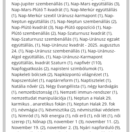
Nap-Jupiter szembenállás (1)
,
Nap-Mars együttállás (3)
,
Nap-Mars-Plútó T-kvadrát (1)
,
Nap-Merkúr együttállás
(1)
,
Nap-Merkúr szextil Uránusz-karmapont (1)
,
Nap-
Neptun együttállás (1)
,
Nap-Neptun szembenállás (2)
,
Nap-Plútó kvadrát (3)
,
Nap-Plútó oppozíció (1)
,
Nap-
Plútó szembenállás (2)
,
Nap-Szaturnusz kvadrát (1)
,
Nap-Szaturnusz szembenállás (1)
,
Nap-Uránusz egzakt
együttállás, (1)
,
Nap-Uránusz kvadrát - 2025. augusztus
24. (1)
,
Nap-Uránusz szembenállás (1)
,
Nap-Uránusz-
Algol együttállás, (1)
,
Nap-Uránusz-Karmapont
együttállás, kvadrát Szaturn (1)
,
napfivér (110)
,
Napfogyatkozás (2)
,
napisteni szimbólumok (1)
,
Napkeleti bölcsek (2)
,
Napközpontú világnézet (1)
,
Napszentület (1)
,
naptárreform (1)
,
Naptisztelet (1)
,
Natália nővér (2)
,
Négy Evangélista (1)
,
négy kardvágás
(1)
,
nemzetbiztonság (1)
,
Nemzeti immun-rendszer (1)
,
nemzettudat manipulációja (1)
,
Neptun a Halak 29,
karmikus , anaretikus fokán (1)
,
Neptun Halak 29. fok
(1)
,
névmágia (1)
,
Névmisztika (2)
,
névmisztikai védelem
(1)
,
Nimród (1)
,
Női energia (1)
,
női erő (1)
,
női lét (1)
,
női
szerep (1)
,
Nőnap (3)
,
november 1 (3)
,
november 11. (2)
,
November 19. (2)
,
november 2. (3)
,
Nyári napforduló (9)
,