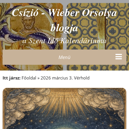
Csízió - Wieber Orsolya
blogja
a Szent Idő Kalendáriuma
Menü
Itt jársz:
Főoldal
»
2026 március 3. Vérhold