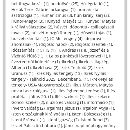
holdfogyatkozás (1)
,
holdnővér (25)
,
Hőségriadó (1)
,
Hősök Tere- Gábriel arkangyal (1)
,
humanista
asztrológia (1)
,
Humanizmus (3)
,
hun királyi sarj (2)
,
Hunor-Magor (3)
,
Hunyadi Mátyás (3)
,
Hunyadi Mátyás
királlyá választása (2)
,
húsvét időpontja - csillagászati
tavasz (2)
,
húsvét-mozgó ünnep (1)
,
Húsvéti tojás (1)
,
húsvétszámítás, (1)
,
IC-Mc tengely (4)
,
időjárási
anomáliák (1)
,
időjósló napok (2)
,
időjósló szentek (1)
,
időszámítás, (1)
,
IHS (1)
,
II. András (1)
,
II. József és a
Vízöntő Plútó (1)
,
II. Lajos pünkösdi lóversenyei (1)
,
III.
évezred női küldetése (1)
,
Ikrek (1)
,
Ikrek csillagkép,
Alhena (1)
,
Ikrek hava (2)
,
Ikrek Telihold (2)
,
Ikrek
Uránusz (1)
,
Ikrek-Nyilas tengely (13)
,
Ikrek-Nyilas
tengely - Telihold 2025. December 5. (1)
,
Ikrek-Nyilas
tengely- USA-Magyarország (3)
,
Ilkus Márton, Mátyás
udvari asztrológusa (1)
,
Illés égbeemelkedése (1)
,
Illés
próféta - július 20. (1)
,
Illés szekere (1)
,
Illés szekere-
Göncöl szekér (2)
,
illúzió és valóság (1)
,
információ (1)
,
inverz valóság (2)
,
Irgalmas Jézus (1)
,
Irgalom Atyja (1)
,
Isten országának királynéja (1)
,
Isteni Bölcsesség (1)
,
Isteni Erények (1)
,
Isteni Igazság (2)
,
Isteni Rend (3)
,
Izrael-Palesztín háború (1)
,
János napi néphagyomány