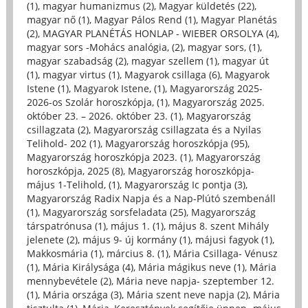
(1)
,
magyar humanizmus (2)
,
Magyar küldetés (22)
,
magyar nő (1)
,
Magyar Pálos Rend (1)
,
Magyar Planétás
(2)
,
MAGYAR PLANÉTÁS HONLAP - WIEBER ORSOLYA (4)
,
magyar sors -Mohács analógia, (2)
,
magyar sors, (1)
,
magyar szabadság (2)
,
magyar szellem (1)
,
magyar út
(1)
,
magyar virtus (1)
,
Magyarok csillaga (6)
,
Magyarok
Istene (1)
,
Magyarok Istene, (1)
,
Magyarország 2025-
2026-os Szolár horoszkópja, (1)
,
Magyarország 2025.
október 23. – 2026. október 23. (1)
,
Magyarország
csillagzata (2)
,
Magyarország csillagzata és a Nyilas
Telihold- 202 (1)
,
Magyarország horoszkópja (95)
,
Magyarország horoszkópja 2023. (1)
,
Magyarország
horoszkópja, 2025 (8)
,
Magyarország horoszkópja-
május 1-Telihold, (1)
,
Magyarország Ic pontja (3)
,
Magyarország Radix Napja és a Nap-Plútó szembenáll
(1)
,
Magyarország sorsfeladata (25)
,
Magyarország
társpatrónusa (1)
,
május 1. (1)
,
május 8. szent Mihály
jelenete (2)
,
május 9- új kormány (1)
,
májusi fagyok (1)
,
Makkosmária (1)
,
március 8. (1)
,
Mária Csillaga- Vénusz
(1)
,
Mária Királysága (4)
,
Mária mágikus neve (1)
,
Mária
mennybevétele (2)
,
Mária neve napja- szeptember 12.
(1)
,
Mária országa (3)
,
Mária szent neve napja (2)
,
Mária