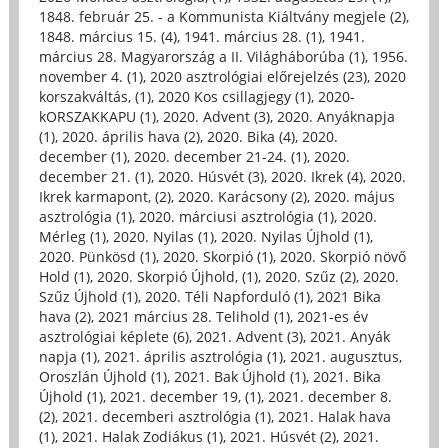
1848. február 25. - a Kommunista Kiáltvány megjele (2)
,
1848. március 15. (4)
,
1941. március 28. (1)
,
1941.
március 28. Magyarország a II. Világháborúba (1)
,
1956.
november 4. (1)
,
2020 asztrológiai előrejelzés (23)
,
2020
korszakváltás, (1)
,
2020 Kos csillagjegy (1)
,
2020-
kORSZAKKAPU (1)
,
2020. Advent (3)
,
2020. Anyáknapja
(1)
,
2020. április hava (2)
,
2020. Bika (4)
,
2020.
december (1)
,
2020. december 21-24. (1)
,
2020.
december 21. (1)
,
2020. Húsvét (3)
,
2020. Ikrek (4)
,
2020.
Ikrek karmapont, (2)
,
2020. Karácsony (2)
,
2020. május
asztrológia (1)
,
2020. márciusi asztrológia (1)
,
2020.
Mérleg (1)
,
2020. Nyilas (1)
,
2020. Nyilas Újhold (1)
,
2020. Pünkösd (1)
,
2020. Skorpió (1)
,
2020. Skorpió növő
Hold (1)
,
2020. Skorpió Újhold, (1)
,
2020. Szűz (2)
,
2020.
Szűz Újhold (1)
,
2020. Téli Napforduló (1)
,
2021 Bika
hava (2)
,
2021 március 28. Telihold (1)
,
2021-es év
asztrológiai képlete (6)
,
2021. Advent (3)
,
2021. Anyák
napja (1)
,
2021. április asztrológia (1)
,
2021. augusztus,
Oroszlán Újhold (1)
,
2021. Bak Újhold (1)
,
2021. Bika
Újhold (1)
,
2021. december 19, (1)
,
2021. december 8.
(2)
,
2021. decemberi asztrológia (1)
,
2021. Halak hava
(1)
,
2021. Halak Zodiákus (1)
,
2021. Húsvét (2)
,
2021.