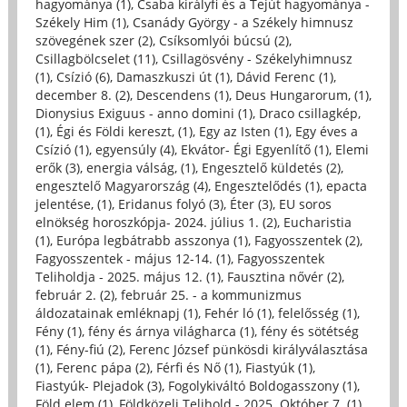
hagyománya (1)
,
Csaba királyfi és a Tejút hagyománya -
Székely Him (1)
,
Csanády György - a Székely himnusz
szövegének szer (2)
,
Csíksomlyói búcsú (2)
,
Csillagbölcselet (11)
,
Csillagösvény - Székelyhimnusz
(1)
,
Csízió (6)
,
Damaszkuszi út (1)
,
Dávid Ferenc (1)
,
december 8. (2)
,
Descendens (1)
,
Deus Hungarorum, (1)
,
Dionysius Exiguus - anno domini (1)
,
Draco csillagkép,
(1)
,
Égi és Földi kereszt, (1)
,
Egy az Isten (1)
,
Egy éves a
Csízió (1)
,
egyensúly (4)
,
Ekvátor- Égi Egyenlítő (1)
,
Elemi
erők (3)
,
energia válság, (1)
,
Engesztelő küldetés (2)
,
engesztelő Magyarország (4)
,
Engesztelődés (1)
,
epacta
jelentése, (1)
,
Eridanus folyó (3)
,
Éter (3)
,
EU soros
elnökség horoszkópja- 2024. július 1. (2)
,
Eucharistia
(1)
,
Európa legbátrabb asszonya (1)
,
Fagyosszentek (2)
,
Fagyosszentek - május 12-14. (1)
,
Fagyosszentek
Teliholdja - 2025. május 12. (1)
,
Fausztina nővér (2)
,
február 2. (2)
,
február 25. - a kommunizmus
áldozatainak emléknapj (1)
,
Fehér ló (1)
,
felelősség (1)
,
Fény (1)
,
fény és árnya világharca (1)
,
fény és sötétség
(1)
,
Fény-fiú (2)
,
Ferenc József pünkösdi királyválasztása
(1)
,
Ferenc pápa (2)
,
Férfi és Nő (1)
,
Fiastyúk (1)
,
Fiastyúk- Plejadok (3)
,
Fogolykiváltó Boldogasszony (1)
,
Föld elem (1)
,
Földközeli Telihold - 2025. Október 7. (1)
,