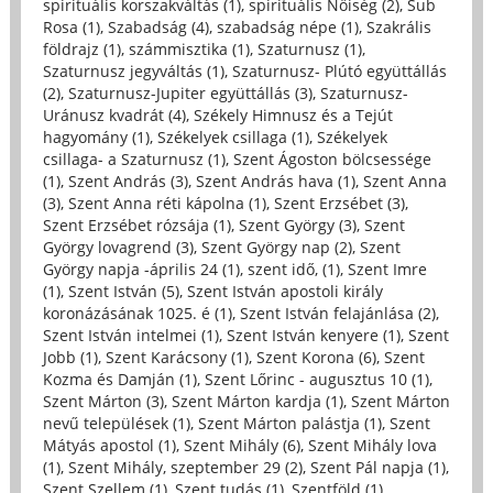
spirituális korszakváltás (1)
,
spirituális Nőiség (2)
,
Sub
Rosa (1)
,
Szabadság (4)
,
szabadság népe (1)
,
Szakrális
földrajz (1)
,
számmisztika (1)
,
Szaturnusz (1)
,
Szaturnusz jegyváltás (1)
,
Szaturnusz- Plútó együttállás
(2)
,
Szaturnusz-Jupiter együttállás (3)
,
Szaturnusz-
Uránusz kvadrát (4)
,
Székely Himnusz és a Tejút
hagyomány (1)
,
Székelyek csillaga (1)
,
Székelyek
csillaga- a Szaturnusz (1)
,
Szent Ágoston bölcsessége
(1)
,
Szent András (3)
,
Szent András hava (1)
,
Szent Anna
(3)
,
Szent Anna réti kápolna (1)
,
Szent Erzsébet (3)
,
Szent Erzsébet rózsája (1)
,
Szent György (3)
,
Szent
György lovagrend (3)
,
Szent György nap (2)
,
Szent
György napja -április 24 (1)
,
szent idő, (1)
,
Szent Imre
(1)
,
Szent István (5)
,
Szent István apostoli király
koronázásának 1025. é (1)
,
Szent István felajánlása (2)
,
Szent István intelmei (1)
,
Szent István kenyere (1)
,
Szent
Jobb (1)
,
Szent Karácsony (1)
,
Szent Korona (6)
,
Szent
Kozma és Damján (1)
,
Szent Lőrinc - augusztus 10 (1)
,
Szent Márton (3)
,
Szent Márton kardja (1)
,
Szent Márton
nevű települések (1)
,
Szent Márton palástja (1)
,
Szent
Mátyás apostol (1)
,
Szent Mihály (6)
,
Szent Mihály lova
(1)
,
Szent Mihály, szeptember 29 (2)
,
Szent Pál napja (1)
,
Szent Szellem (1)
,
Szent tudás (1)
,
Szentföld (1)
,