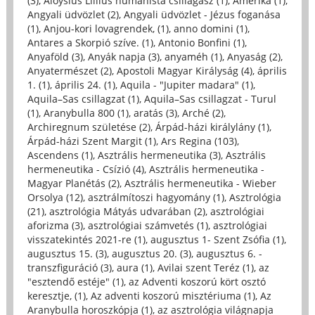
(3)
,
Aloysius Lillius humanista csillagász (1)
,
Amerika (1)
,
Angyali üdvözlet (2)
,
Angyali üdvözlet - Jézus foganása
(1)
,
Anjou-kori lovagrendek, (1)
,
anno domini (1)
,
Antares a Skorpió szíve. (1)
,
Antonio Bonfini (1)
,
Anyaföld (3)
,
Anyák napja (3)
,
anyaméh (1)
,
Anyaság (2)
,
Anyatermészet (2)
,
Apostoli Magyar Királyság (4)
,
április
1. (1)
,
április 24. (1)
,
Aquila - "Jupiter madara" (1)
,
Aquila–Sas csillagzat (1)
,
Aquila–Sas csillagzat - Turul
(1)
,
Aranybulla 800 (1)
,
aratás (3)
,
Arché (2)
,
Archiregnum születése (2)
,
Árpád-házi királylány (1)
,
Árpád-házi Szent Margit (1)
,
Ars Regina (103)
,
Ascendens (1)
,
Asztrális hermeneutika (3)
,
Asztrális
hermeneutika - Csízió (4)
,
Asztrális hermeneutika -
Magyar Planétás (2)
,
Asztrális hermeneutika - Wieber
Orsolya (12)
,
asztrálmítoszi hagyomány (1)
,
Asztrológia
(21)
,
asztrológia Mátyás udvarában (2)
,
asztrológiai
aforizma (3)
,
asztrológiai számvetés (1)
,
asztrológiai
visszatekintés 2021-re (1)
,
augusztus 1- Szent Zsófia (1)
,
augusztus 15. (3)
,
augusztus 20. (3)
,
augusztus 6. -
transzfiguráció (3)
,
aura (1)
,
Avilai szent Teréz (1)
,
az
"esztendő estéje" (1)
,
az Adventi koszorú kört osztó
keresztje, (1)
,
Az adventi koszorú misztériuma (1)
,
Az
Aranybulla horoszkópja (1)
,
az asztrológia világnapja