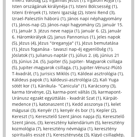
inverz valóság (2)
,
Irgalmas Jézus (1)
,
Irgalom Atyja (1)
,
Isten országának királynéja (1)
,
Isteni Bölcsesség (1)
,
Isteni Erények (1)
,
Isteni Igazság (2)
,
Isteni Rend (3)
,
Izrael-Palesztín háború (1)
,
János napi néphagyomány
(1)
,
János-nap (2)
,
János-napi hagyomány (2)
,
január 15.
(1)
,
Január 3. Jézus neve napja (1)
,
Január 6. (2)
,
január
6. Háromkirályok (2)
,
Janus Pannonius (1)
,
jeles napok
(5)
,
Jézus (4)
,
Jézus "öreganyja" (1)
,
Jézus bemutatása
(1)
,
Jézus foganása - tavaszi nap-éj egyenlőség (1)
,
Jóslatok (1)
,
Julianus-naptár (1)
,
július 2. (4)
,
június 21
(3)
,
Június 24. (5)
,
Jupiter (5)
,
Jupiter- Magyarok csillaga
(5)
,
Jupiter-magyarok csillaga, (1)
,
Jupiter-Vénusz-Plútó
T-kvadrát, (1)
,
Jurisics Miklós (1)
,
Káldeai asztrológia (1)
,
Káldeus papok (1)
,
káldeusi-asztrológia (2)
,
Kali Yuga
sötét kor (1)
,
Kánikula- "Canicula" (1)
,
Karácsony (3)
,
karma törvénye, (2)
,
karma-pont váltás (3)
,
karmapont-
Uránusz egzakt együttálás - kvadrát Szat (1)
,
Kárpát-
medence (1)
,
katonaszent (1)
,
Kedd asszonya (1)
,
kelet
mágusai (3)
,
Kenyér (1)
,
kenyér és bor (1)
,
Kepler (2)
,
Kereszt (1)
,
Keresztelő Szent János napja (5)
,
Keresztelő
Szent János, (3)
,
keresztény kalendárium (5)
,
keresztény
kozmológia (7)
,
keresztény névmágia (1)
,
keresztény
spirituális esszé (1)
,
Kereszténység (3)
,
Kígyó csillagkép,