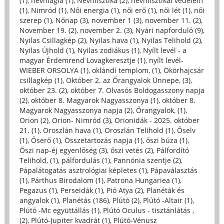
(1)
,
névmágia (1)
,
Névmisztika (2)
,
névmisztikai védelem
(1)
,
Nimród (1)
,
Női energia (1)
,
női erő (1)
,
női lét (1)
,
női
szerep (1)
,
Nőnap (3)
,
november 1 (3)
,
november 11. (2)
,
November 19. (2)
,
november 2. (3)
,
Nyári napforduló (9)
,
Nyilas Csillagkép (2)
,
Nyilas hava (1)
,
Nyilas Telihold (2)
,
Nyilas Újhold (1)
,
Nyilas zodiákus (1)
,
Nyílt levél - a
magyar Érdemrend Lovagkeresztje (1)
,
nyílt levél-
WIEBER ORSOLYA (1)
,
oklándi templom, (1)
,
Ökörhajcsár
csillagkép (1)
,
Október 2. az Őrangyalok Ünnepe, (3)
,
október 23. (2)
,
október 7. Olvasós Boldogasszony napja
(2)
,
október 8. Magyarok Nagyasszonya (1)
,
október 8.
Magyarok Nagyasszonya napja (2)
,
Őrangyalok, (1)
,
Orion (2)
,
Orion- Nimród (3)
,
Orionidák - 2025. október
21. (1)
,
Oroszlán hava (1)
,
Oroszlán Telihold (1)
,
Őselv
(1)
,
Őserő (1)
,
Összetartozás napja (1)
,
őszi búza (1)
,
Őszi nap-éj egyenlőség (3)
,
őszi vetés (2)
,
Pálfordító
Telihold, (1)
,
pálfordulás (1)
,
Pannónia szentje (2)
,
Pápalátogatás asztrológiai képletes (1)
,
Pápaválasztás
(1)
,
Párthus Birodalom (1)
,
Patrona Hungariea (1)
,
Pegazus (1)
,
Perseidák (1)
,
Pió Atya (2)
,
Planéták és
angyalok (1)
,
Planétás (186)
,
Plútó (2)
,
Plútó -Altair (1)
,
Plútó -Mc együttállás (1)
,
Plútó Oculus - tisztánlátás ,
(2)
,
Plútó-Jupiter kvadrát (1)
,
Plútó-Vénusz