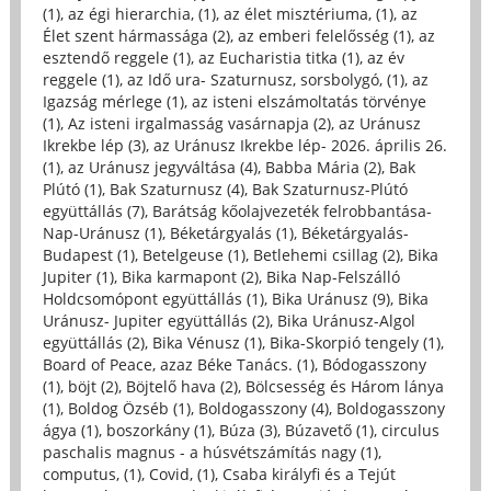
(1)
,
az égi hierarchia, (1)
,
az élet misztériuma, (1)
,
az
Élet szent hármassága (2)
,
az emberi felelősség (1)
,
az
esztendő reggele (1)
,
az Eucharistia titka (1)
,
az év
reggele (1)
,
az Idő ura- Szaturnusz, sorsbolygó, (1)
,
az
Igazság mérlege (1)
,
az isteni elszámoltatás törvénye
(1)
,
Az isteni irgalmasság vasárnapja (2)
,
az Uránusz
Ikrekbe lép (3)
,
az Uránusz Ikrekbe lép- 2026. április 26.
(1)
,
az Uránusz jegyváltása (4)
,
Babba Mária (2)
,
Bak
Plútó (1)
,
Bak Szaturnusz (4)
,
Bak Szaturnusz-Plútó
együttállás (7)
,
Barátság kőolajvezeték felrobbantása-
Nap-Uránusz (1)
,
Béketárgyalás (1)
,
Béketárgyalás-
Budapest (1)
,
Betelgeuse (1)
,
Betlehemi csillag (2)
,
Bika
Jupiter (1)
,
Bika karmapont (2)
,
Bika Nap-Felszálló
Holdcsomópont együttállás (1)
,
Bika Uránusz (9)
,
Bika
Uránusz- Jupiter együttállás (2)
,
Bika Uránusz-Algol
együttállás (2)
,
Bika Vénusz (1)
,
Bika-Skorpió tengely (1)
,
Board of Peace, azaz Béke Tanács. (1)
,
Bódogasszony
(1)
,
böjt (2)
,
Böjtelő hava (2)
,
Bölcsesség és Három lánya
(1)
,
Boldog Özséb (1)
,
Boldogasszony (4)
,
Boldogasszony
ágya (1)
,
boszorkány (1)
,
Búza (3)
,
Búzavető (1)
,
circulus
paschalis magnus - a húsvétszámítás nagy (1)
,
computus, (1)
,
Covid, (1)
,
Csaba királyfi és a Tejút