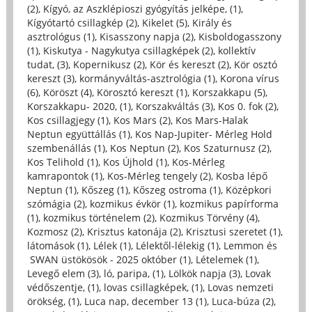
(2)
,
Kígyó, az Aszklépioszi gyógyítás jelképe, (1)
,
Kígyótartó csillagkép (2)
,
Kikelet (5)
,
Király és
asztrológus (1)
,
Kisasszony napja (2)
,
Kisboldogasszony
(1)
,
Kiskutya - Nagykutya csillagképek (2)
,
kollektív
tudat, (3)
,
Kopernikusz (2)
,
Kör és kereszt (2)
,
Kör osztó
kereszt (3)
,
kormányváltás-asztrológia (1)
,
Korona vírus
(6)
,
Köröszt (4)
,
Körosztó kereszt (1)
,
Korszakkapu (5)
,
Korszakkapu- 2020, (1)
,
Korszakváltás (3)
,
Kos 0. fok (2)
,
Kos csillagjegy (1)
,
Kos Mars (2)
,
Kos Mars-Halak
Neptun együttállás (1)
,
Kos Nap-Jupiter- Mérleg Hold
szembenállás (1)
,
Kos Neptun (2)
,
Kos Szaturnusz (2)
,
Kos Telihold (1)
,
Kos Újhold (1)
,
Kos-Mérleg
kamrapontok (1)
,
Kos-Mérleg tengely (2)
,
Kosba lépő
Neptun (1)
,
Kőszeg (1)
,
Kőszeg ostroma (1)
,
Középkori
szómágia (2)
,
kozmikus évkör (1)
,
kozmikus papírforma
(1)
,
kozmikus történelem (2)
,
Kozmikus Törvény (4)
,
Kozmosz (2)
,
Krisztus katonája (2)
,
Krisztusi szeretet (1)
,
látomások (1)
,
Lélek (1)
,
Lélektől-lélekig (1)
,
Lemmon és
SWAN üstökösök - 2025 október (1)
,
Lételemek (1)
,
Levegő elem (3)
,
ló, paripa, (1)
,
Lölkök napja (3)
,
Lovak
védőszentje, (1)
,
lovas csillagképek, (1)
,
Lovas nemzeti
örökség, (1)
,
Luca nap, december 13 (1)
,
Luca-búza (2)
,