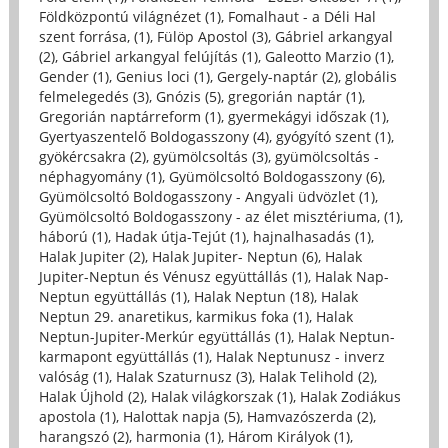
Földközpontú világnézet (1)
,
Fomalhaut - a Déli Hal
szent forrása, (1)
,
Fülöp Apostol (3)
,
Gábriel arkangyal
(2)
,
Gábriel arkangyal felújítás (1)
,
Galeotto Marzio (1)
,
Gender (1)
,
Genius loci (1)
,
Gergely-naptár (2)
,
globális
felmelegedés (3)
,
Gnózis (5)
,
gregorián naptár (1)
,
Gregorián naptárreform (1)
,
gyermekágyi időszak (1)
,
Gyertyaszentelő Boldogasszony (4)
,
gyógyító szent (1)
,
gyökércsakra (2)
,
gyümölcsoltás (3)
,
gyümölcsoltás -
néphagyomány (1)
,
Gyümölcsoltó Boldogasszony (6)
,
Gyümölcsoltó Boldogasszony - Angyali üdvözlet (1)
,
Gyümölcsoltó Boldogasszony - az élet misztériuma, (1)
,
háború (1)
,
Hadak útja-Tejút (1)
,
hajnalhasadás (1)
,
Halak Jupiter (2)
,
Halak Jupiter- Neptun (6)
,
Halak
Jupiter-Neptun és Vénusz együttállás (1)
,
Halak Nap-
Neptun együttállás (1)
,
Halak Neptun (18)
,
Halak
Neptun 29. anaretikus, karmikus foka (1)
,
Halak
Neptun-Jupiter-Merkúr együttállás (1)
,
Halak Neptun-
karmapont együttállás (1)
,
Halak Neptunusz - inverz
valóság (1)
,
Halak Szaturnusz (3)
,
Halak Telihold (2)
,
Halak Újhold (2)
,
Halak világkorszak (1)
,
Halak Zodiákus
apostola (1)
,
Halottak napja (5)
,
Hamvazószerda (2)
,
harangszó (2)
,
harmonia (1)
,
Három Királyok (1)
,