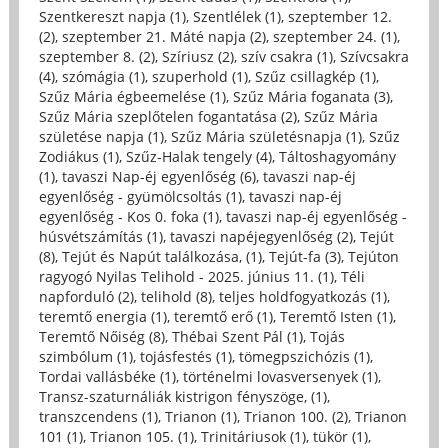
Szentkereszt napja (1)
,
Szentlélek (1)
,
szeptember 12.
(2)
,
szeptember 21. Máté napja (2)
,
szeptember 24. (1)
,
szeptember 8. (2)
,
Szíriusz (2)
,
szív csakra (1)
,
Szívcsakra
(4)
,
szómágia (1)
,
szuperhold (1)
,
Szűz csillagkép (1)
,
Szűz Mária égbeemelése (1)
,
Szűz Mária foganata (3)
,
Szűz Mária szeplőtelen fogantatása (2)
,
Szűz Mária
születése napja (1)
,
Szűz Mária születésnapja (1)
,
Szűz
Zodiákus (1)
,
Szűz-Halak tengely (4)
,
Táltoshagyomány
(1)
,
tavaszi Nap-éj egyenlőség (6)
,
tavaszi nap-éj
egyenlőség - gyümölcsoltás (1)
,
tavaszi nap-éj
egyenlőség - Kos 0. foka (1)
,
tavaszi nap-éj egyenlőség -
húsvétszámítás (1)
,
tavaszi napéjegyenlőség (2)
,
Tejút
(8)
,
Tejút és Napút találkozása, (1)
,
Tejút-fa (3)
,
Tejúton
ragyogó Nyilas Telihold - 2025. június 11. (1)
,
Téli
napforduló (2)
,
telihold (8)
,
teljes holdfogyatkozás (1)
,
teremtő energia (1)
,
teremtő erő (1)
,
Teremtő Isten (1)
,
Teremtő Nőiség (8)
,
Thébai Szent Pál (1)
,
Tojás
szimbólum (1)
,
tojásfestés (1)
,
tömegpszichózis (1)
,
Tordai vallásbéke (1)
,
történelmi lovasversenyek (1)
,
Transz-szaturnáliák kistrigon fényszöge, (1)
,
transzcendens (1)
,
Trianon (1)
,
Trianon 100. (2)
,
Trianon
101 (1)
,
Trianon 105. (1)
,
Trinitáriusok (1)
,
tükör (1)
,