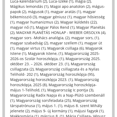
Luca-kalendárium (2)
,
Luca-széke (1)
,
mágia (2)
,
Mágikus lemondás (1)
,
Magoi apo anatolon (2)
,
mágus-
papok (2)
,
mágusok (1)
,
magyar aratás (1)
,
magyar
békemisszió (3)
,
magyar géniusz (1)
,
magyar hősiesség
(1)
,
magyar humanizmus (2)
,
Magyar küldetés (22)
,
magyar nő (1)
,
Magyar Pálos Rend (1)
,
Magyar Planétás
(2)
,
MAGYAR PLANÉTÁS HONLAP - WIEBER ORSOLYA (4)
,
magyar sors -Mohács analógia, (2)
,
magyar sors, (1)
,
magyar szabadság (2)
,
magyar szellem (1)
,
magyar út
(1)
,
magyar virtus (1)
,
Magyarok csillaga (6)
,
Magyarok
Istene (1)
,
Magyarok Istene, (1)
,
Magyarország 2025-
2026-os Szolár horoszkópja, (1)
,
Magyarország 2025.
október 23. – 2026. október 23. (1)
,
Magyarország
csillagzata (2)
,
Magyarország csillagzata és a Nyilas
Telihold- 202 (1)
,
Magyarország horoszkópja (95)
,
Magyarország horoszkópja 2023. (1)
,
Magyarország
horoszkópja, 2025 (8)
,
Magyarország horoszkópja-
május 1-Telihold, (1)
,
Magyarország Ic pontja (3)
,
Magyarország Radix Napja és a Nap-Plútó szembenáll
(1)
,
Magyarország sorsfeladata (25)
,
Magyarország
társpatrónusa (1)
,
május 1. (1)
,
május 8. szent Mihály
jelenete (2)
,
május 9- új kormány (1)
,
májusi fagyok (1)
,
Makkosmária (1)
,
március 8. (1)
,
Mária Csillaga- Vénusz