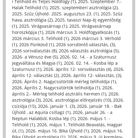
i Telihold és Teljes Holdfogy (1)
,
2025. Szeptember 7.-
Halak Telihold (1)
,
2025. szeptemberi asztrológia (2)
,
2025. Szűz Újhold- 2025. augusztus 23. (1)
,
2025. Szűz
hava, asztrológia (2)
,
2025. tavaszi Nap-éj egyenlőség
(1)
,
2025. Virágvasárnap (1)
,
2025. Virágvasárnap
horoszkópja (1)
,
2026 március 3. Holdfogyatkozás (1)
,
2026 március 3. Telihold (1)
,
2026 március 3. Vérhold
(1)
,
2026 Pünkösd (1)
,
2026 sorsdöntő választás, (3)
,
2026 sorsválasztás (8)
,
2026 választás asztrológia (5)
,
2026- a Vénusz éve (5)
,
2026. 02. 14. - a Szaturnusz
jegyváltása és Magya (1)
,
2026. 02. 14. - Kosba lép a
Szaturnusz (1)
,
2026. április 12- sorsválasztás (4)
,
2026.
április 12- választás (2)
,
2026. április 12- választás, (3)
,
2026. Április 2. Nagycsütörtök mérleg teliholdja (1)
,
2026. Április 2. Nagycsütörtök teliholdja (1)
,
2026.
április 2.- Mérleg telihold asztrális hermen (1)
,
2026.
asztrológia (3)
,
2026. asztrológiai előrejelzés (10)
,
2026.
csíziója (15)
,
2026. január 1. (3)
,
2026. január 18. - Bak
Újhold , az Aquila csillagz (1)
,
2026. január 26. - a
Neptun Halakból, Kosba lép (1)
,
2026. május 1. -
Telihold (1)
,
2026. május 1. Telihold-Beavatás, magyar
út, (1)
,
2026. május 16. Bika Újhold (1)
,
2026. május 16.
Bika Újhold asztrológia (1)
,
2026. május 9. új kormány-