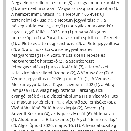
Négy elem szellemi üzenete (3)
,
a négy emberi karakter
(1)
,
a nemzet hivatása - Magyarország kamrapontja (1)
,
A nemzet immunitása (1)
,
a Neptun 165 éves új
történelmi ciklusa (1)
,
a Neptun jegyváltása (1)
,
a
nőiség küldetése (5)
,
a nyíl (1)
,
A Nyilas mars-Merkúr
egzakt együttállás - 2025. no (1)
,
a pápalátogatás
horoszkópja (1)
,
a Parajd katasztrófa spirituális üzenete
(1)
,
a Plútó és a tömegpszichózis, (2)
,
a Plútó jegyváltása
(2)
,
a Szaturnusz korszakos jegyváltása és
Magyarország (1)
,
A Szaturnusz Kosba lépése és
Magyarország horoszkó (2)
,
a Szentkereszt
felmagasztalása (1)
,
a szkíta-térítő (3)
,
a természeti
katasztrófák szellemi üzenete (2)
,
A Vénusz éve (7)
,
A
Vénusz jegyváltása - 2026. január 17. (1)
,
A Vénusz–
Merkúr együttállás a Kígyó szívében – 202 (1)
,
a Világ
lámpása (1)
,
A világ négy oszlopa – arkangyalok,
evangélisták é (1)
,
a víz szimbóluma (1)
,
a Vízöntő Plútó
és magyar történelem (4)
,
a vízöntő szellemisége (8)
,
a
Vízöntőbe lépő Plútó horoszkópja (2)
,
Advent (5)
,
Adventi Koszorú (4)
,
aktív-passzív erők (6)
,
Aldebaran
(1)
,
Aldebaran - a Bika szeme, (1)
,
Algol-"démoncsillag"
(2)
,
Algol-Újhold 2026. május 16. (1)
,
Alhena állócsillag