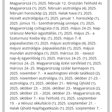
Magyarorszá (1)
,
2025. február 12. Oroszlán Telihold és
Magyarorszá (1)
,
2025. februári asztrológia (4)
,
2025.
februári horoszkóp (2)
,
2025. Halak hava (1)
,
2025.
Húsvét asztrológiája (1)
,
2025. január 1. horoszkóp (1)
,
2025. június 15.- Szentháromság ünnepe, (1)
,
2025.
Magyarország csillagzata (13)
,
2025. május 24-25. Nap-
Uránusz-Merkúr együttállás, (1)
,
2025. május 25.- a
Szaturnusz Kosba lép, (1)
,
2025. május 7.-8
pápaválasztás (1)
,
2025. májusi asztrológia (4)
,
2025.
májusi asztrológia- pápaválasztás (1)
,
2025. májusi
mundán asztrológia (1)
,
2025. március 20. - tavaszi
nap-éj egyenlőség (1)
,
2025. március 24-25. (1)
,
2025.
március 24.-25. Magyarország ézévi sorsfelad (1)
,
2025.
március 24.-25. Magyarország szolár karmapon (1)
,
2025. november 7. - A washingtoni elnöki találkozó (2)
,
2025. novemberi asztrológia, (1)
,
2025. október 21-23. -
asztrológia, (1)
,
2025. október 21.- Mérleg Újhold (1)
,
2025. október 23. – 2026. október 23.- Magyarorszá (2)
,
2025. október 23. – 2026. október 23.- Magyarorszá (4)
,
2025. október 7.- Kos Telihold, (1)
,
2025. szeptember
19. - a Vénusz okkultáció (1)
,
2025. szeptember 21. -
Halak Újhold-Napfogyatkozás (1)
,
2025. szeptember 7. -