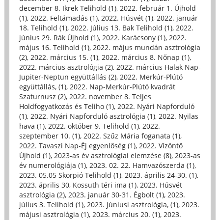
december 8. Ikrek Telihold (1)
,
2022. február 1. Újhold
(1)
,
2022. Feltámadás (1)
,
2022. Húsvét (1)
,
2022. január
18. Telihold (1)
,
2022. Július 13. Bak Telihold (1)
,
2022.
június 29. Rák Újhold (1)
,
2022. Karácsony (1)
,
2022.
május 16. Telihold (1)
,
2022. május mundán asztrológia
(2)
,
2022. március 15. (1)
,
2022. március 8. Nőnap (1)
,
2022. március asztrológia (2)
,
2022. március Halak Nap-
Jupiter-Neptun együttállás (2)
,
2022. Merkúr-Plútó
együttállás, (1)
,
2022. Nap-Merkúr-Plútó kvadrát
Szaturnusz (2)
,
2022. november 8. Teljes
Holdfogyatkozás és Teliho (1)
,
2022. Nyári Napforduló
(1)
,
2022. Nyári Napforduló asztrológia (1)
,
2022. Nyilas
hava (1)
,
2022. október 9. Telihold (1)
,
2022.
szeptember 10. (1)
,
2022. Szűz Mária foganata (1)
,
2022. Tavaszi Nap-Éj egyenlőség (1)
,
2022. Vízöntő
Újhold (1)
,
2023-as év asztrológiai elemzése (8)
,
2023-as
év numerológiája (1)
,
2023. 02. 22. Hamvazószerda (1)
,
2023. 05.05 Skorpió Telihold (1)
,
2023. április 24-30. (1)
,
2023. április 30, Kossuth téri ima (1)
,
2023. Húsvét
asztrológia (2)
,
2023. január 30-31. Égbolt (1)
,
2023.
július 3. Telihold (1)
,
2023. Júniusi asztrológia, (1)
,
2023.
májusi asztrológia (1)
,
2023. március 20. (1)
,
2023.