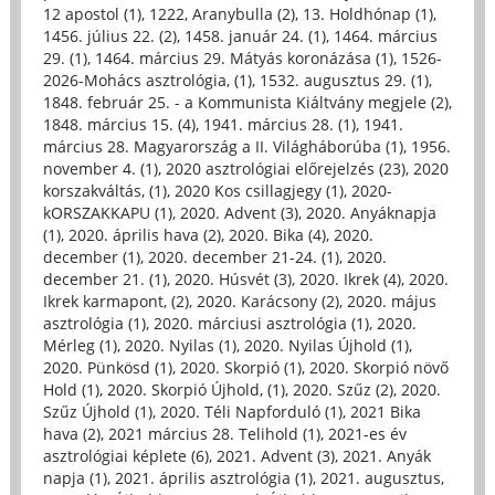
12 apostol (1)
,
1222, Aranybulla (2)
,
13. Holdhónap (1)
,
1456. július 22. (2)
,
1458. január 24. (1)
,
1464. március
29. (1)
,
1464. március 29. Mátyás koronázása (1)
,
1526-
2026-Mohács asztrológia, (1)
,
1532. augusztus 29. (1)
,
1848. február 25. - a Kommunista Kiáltvány megjele (2)
,
1848. március 15. (4)
,
1941. március 28. (1)
,
1941.
március 28. Magyarország a II. Világháborúba (1)
,
1956.
november 4. (1)
,
2020 asztrológiai előrejelzés (23)
,
2020
korszakváltás, (1)
,
2020 Kos csillagjegy (1)
,
2020-
kORSZAKKAPU (1)
,
2020. Advent (3)
,
2020. Anyáknapja
(1)
,
2020. április hava (2)
,
2020. Bika (4)
,
2020.
december (1)
,
2020. december 21-24. (1)
,
2020.
december 21. (1)
,
2020. Húsvét (3)
,
2020. Ikrek (4)
,
2020.
Ikrek karmapont, (2)
,
2020. Karácsony (2)
,
2020. május
asztrológia (1)
,
2020. márciusi asztrológia (1)
,
2020.
Mérleg (1)
,
2020. Nyilas (1)
,
2020. Nyilas Újhold (1)
,
2020. Pünkösd (1)
,
2020. Skorpió (1)
,
2020. Skorpió növő
Hold (1)
,
2020. Skorpió Újhold, (1)
,
2020. Szűz (2)
,
2020.
Szűz Újhold (1)
,
2020. Téli Napforduló (1)
,
2021 Bika
hava (2)
,
2021 március 28. Telihold (1)
,
2021-es év
asztrológiai képlete (6)
,
2021. Advent (3)
,
2021. Anyák
napja (1)
,
2021. április asztrológia (1)
,
2021. augusztus,