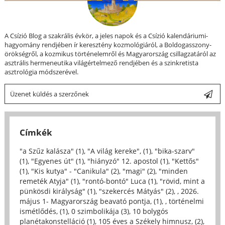
A Csízió Blog a szakrális évkör, a jeles napok és a Csízió kalendáriumi-
hagyomány rendjében ír keresztény kozmológiáról, a Boldogasszony-
örökségről, a kozmikus történelemről és Magyarország csillagzatáról az
asztrális hermeneutika világértelmező rendjében és a szinkretista
asztrológia módszerével.
Üzenet küldés a szerzőnek
Címkék
"a Szűz kalásza" (1)
,
"A világ kereke", (1)
,
"bika-szarv"
(1)
,
"Egyenes út" (1)
,
"hiányzó" 12. apostol (1)
,
"Kettős"
(1)
,
"Kis kutya" - "Canikula" (2)
,
"magi" (2)
,
"minden
remeték Atyja" (1)
,
"rontó-bontó" Luca (1)
,
"rövid, mint a
pünkösdi királyság" (1)
,
"szekercés Mátyás" (2)
,
, 2026.
május 1- Magyarország beavató pontja, (1)
,
, történelmi
ismétlődés, (1)
,
0 szimbolikája (3)
,
10 bolygós
planétakonstelláció (1)
,
105 éves a Székely himnusz, (2)
,