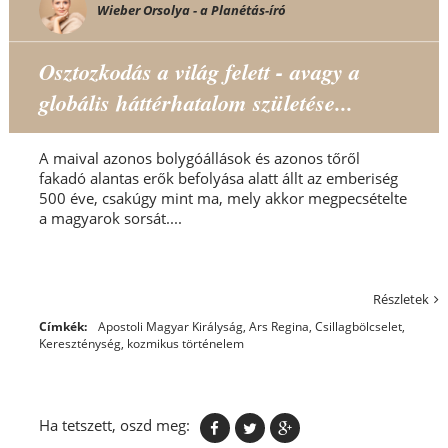
Wieber Orsolya - a Planétás-író
Osztozkodás a világ felett - avagy a
globális háttérhatalom születése...
A maival azonos bolygóállások és azonos tőről
fakadó alantas erők befolyása alatt állt az emberiség
500 éve, csakúgy mint ma, mely akkor megpecsételte
a magyarok sorsát....
Részletek
Címkék:
Apostoli Magyar Királyság
,
Ars Regina
,
Csillagbölcselet
,
Kereszténység
,
kozmikus történelem
Ha tetszett, oszd meg: