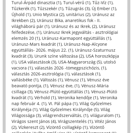
Turul-Árpád dinasztia (1)
,
Turul-vérű (1)
,
Tűz-Víz (1)
,
Tűzkerék (1)
,
Tűzszekér (1)
,
Tűzugrás (3)
,
Új Ember (1)
,
Újhold (1)
,
Unio Mystica (2)
,
unitárius (2)
,
Uránusz az
Ikrekben (2)
,
Uránusz Bika, anaretikus fok - II.
világháború pár (1)
,
Uránusz és az Ikrek, (2)
,
Uránusz
felfedezése, (1)
,
Uránusz Ikrek jegyváltás - asztrológiai
elemzés 20 (1)
,
Uránusz-Karmapont együttállás (1)
,
Uránusz-Mars kvadrát (1)
,
Uránusz-Nap-Alcyone
együttállás- 2026. május 22. (1)
,
Uránusz-Szaturnusz
kvadrát (3)
,
Urunk színe változása (2)
,
USA horoszkópja
(1)
,
USA választások (3)
,
USA-Magyarország (5)
,
utolsó
vacsora (1)
,
választás 2026 -tömegpszichózis, (1)
,
választás 2026-asztrológia (1)
,
választások (1)
,
vallásbéke (1)
,
Változás (1)
,
Vénusz (1)
,
Vénusz éve
beavató pontja, (1)
,
Vénusz éve, (1)
,
Vénusz-Mária
csillaga (3)
,
Vénusz-Plútó együttállás (1)
,
Vénusz-Plútó
kvadrát (1)
,
Vérhold (1)
,
Veronika kendője (1)
,
Veronika
nap február 4. (1)
,
VI. Pál pápa (1)
,
Világ Győzelmes
Királynéja (1)
,
Világ Győzelmes Királynője (5)
,
Világ
Világossága (3)
,
világrendszerváltás, (1)
,
világuralom (1)
,
Virágos szent János (4)
,
Virágszentelés (1)
,
Vitéz János
(2)
,
Vízkereszt (2)
,
Vízöntő csillagkép (1)
,
Vízöntő