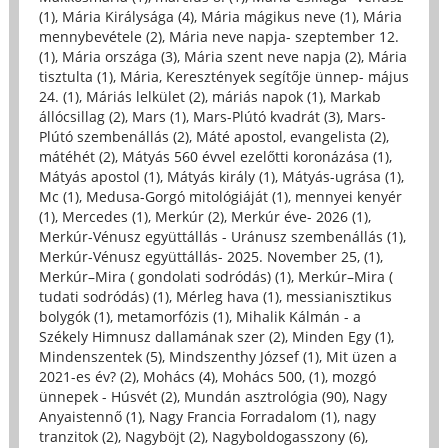
(1)
,
Mária Királysága (4)
,
Mária mágikus neve (1)
,
Mária
mennybevétele (2)
,
Mária neve napja- szeptember 12.
(1)
,
Mária országa (3)
,
Mária szent neve napja (2)
,
Mária
tisztulta (1)
,
Mária, Keresztények segítője ünnep- május
24. (1)
,
Máriás lelkület (2)
,
máriás napok (1)
,
Markab
állócsillag (2)
,
Mars (1)
,
Mars-Plútó kvadrát (3)
,
Mars-
Plútó szembenállás (2)
,
Máté apostol, evangelista (2)
,
mátéhét (2)
,
Mátyás 560 évvel ezelőtti koronázása (1)
,
Mátyás apostol (1)
,
Mátyás király (1)
,
Mátyás-ugrása (1)
,
Mc (1)
,
Medusa-Gorgó mitológiáját (1)
,
mennyei kenyér
(1)
,
Mercedes (1)
,
Merkúr (2)
,
Merkúr éve- 2026 (1)
,
Merkúr-Vénusz együttállás - Uránusz szembenállás (1)
,
Merkúr-Vénusz együttállás- 2025. November 25, (1)
,
Merkúr–Mira ( gondolati sodródás) (1)
,
Merkúr–Mira (
tudati sodródás) (1)
,
Mérleg hava (1)
,
messianisztikus
bolygók (1)
,
metamorfózis (1)
,
Mihalik Kálmán - a
Székely Himnusz dallamának szer (2)
,
Minden Egy (1)
,
Mindenszentek (5)
,
Mindszenthy József (1)
,
Mit üzen a
2021-es év? (2)
,
Mohács (4)
,
Mohács 500, (1)
,
mozgó
ünnepek - Húsvét (2)
,
Mundán asztrológia (90)
,
Nagy
Anyaistennő (1)
,
Nagy Francia Forradalom (1)
,
nagy
tranzitok (2)
,
Nagyböjt (2)
,
Nagyboldogasszony (6)
,