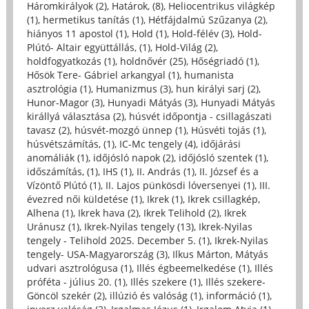
Háromkirályok (2)
,
Határok, (8)
,
Heliocentrikus világkép
(1)
,
hermetikus tanítás (1)
,
Hétfájdalmú Szűzanya (2)
,
hiányos 11 apostol (1)
,
Hold (1)
,
Hold-félév (3)
,
Hold-
Plútó- Altair együttállás, (1)
,
Hold-Világ (2)
,
holdfogyatkozás (1)
,
holdnővér (25)
,
Hőségriadó (1)
,
Hősök Tere- Gábriel arkangyal (1)
,
humanista
asztrológia (1)
,
Humanizmus (3)
,
hun királyi sarj (2)
,
Hunor-Magor (3)
,
Hunyadi Mátyás (3)
,
Hunyadi Mátyás
királlyá választása (2)
,
húsvét időpontja - csillagászati
tavasz (2)
,
húsvét-mozgó ünnep (1)
,
Húsvéti tojás (1)
,
húsvétszámítás, (1)
,
IC-Mc tengely (4)
,
időjárási
anomáliák (1)
,
időjósló napok (2)
,
időjósló szentek (1)
,
időszámítás, (1)
,
IHS (1)
,
II. András (1)
,
II. József és a
Vízöntő Plútó (1)
,
II. Lajos pünkösdi lóversenyei (1)
,
III.
évezred női küldetése (1)
,
Ikrek (1)
,
Ikrek csillagkép,
Alhena (1)
,
Ikrek hava (2)
,
Ikrek Telihold (2)
,
Ikrek
Uránusz (1)
,
Ikrek-Nyilas tengely (13)
,
Ikrek-Nyilas
tengely - Telihold 2025. December 5. (1)
,
Ikrek-Nyilas
tengely- USA-Magyarország (3)
,
Ilkus Márton, Mátyás
udvari asztrológusa (1)
,
Illés égbeemelkedése (1)
,
Illés
próféta - július 20. (1)
,
Illés szekere (1)
,
Illés szekere-
Göncöl szekér (2)
,
illúzió és valóság (1)
,
információ (1)
,