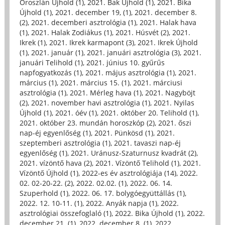
Oroszlán Újhold (1)
,
2021. Bak Újhold (1)
,
2021. Bika
Újhold (1)
,
2021. december 19, (1)
,
2021. december 8.
(2)
,
2021. decemberi asztrológia (1)
,
2021. Halak hava
(1)
,
2021. Halak Zodiákus (1)
,
2021. Húsvét (2)
,
2021.
Ikrek (1)
,
2021. Ikrek karmapont (3)
,
2021. Ikrek Újhold
(1)
,
2021. január (1)
,
2021. januári asztrológia (3)
,
2021.
januári Telihold (1)
,
2021. június 10. gyűrűs
napfogyatkozás (1)
,
2021. május asztrológia (1)
,
2021.
március (1)
,
2021. március 15. (1)
,
2021. márciusi
asztrológia (1)
,
2021. Mérleg hava (1)
,
2021. Nagyböjt
(2)
,
2021. november havi asztrológia (1)
,
2021. Nyilas
Újhold (1)
,
2021. óév (1)
,
2021. október 20. Telihold (1)
,
2021. október 23. mundán horoszkóp (2)
,
2021. őszi
nap-éj egyenlőség (1)
,
2021. Pünkösd (1)
,
2021.
szeptemberi asztrológia (1)
,
2021. tavaszi nap-éj
egyenlőség (1)
,
2021. Uránusz-Szaturnusz kvadrát (2)
,
2021. vízöntő hava (2)
,
2021. Vízöntő Telihold (1)
,
2021.
Vízöntő Újhold (1)
,
2022-es év asztrológiája (14)
,
2022.
02. 02-20-22. (2)
,
2022. 02.02. (1)
,
2022. 06. 14.
Szuperhold (1)
,
2022. 06. 17. bolygóegyüttállás (1)
,
2022. 12. 10-11. (1)
,
2022. Anyák napja (1)
,
2022.
asztrológiai összefoglaló (1)
,
2022. Bika Újhold (1)
,
2022.
december 21. (1)
,
2022. december 8. (1)
,
2022.