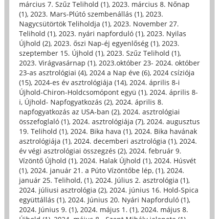
március 7. Szűz Telihold (1)
,
2023. március 8. Nőnap
(1)
,
2023. Mars-Plútó szembenállás (1)
,
2023.
Nagycsütörtök Teliholdja (1)
,
2023. November 27.
Telihold (1)
,
2023. nyári napforduló (1)
,
2023. Nyilas
Újhold (2)
,
2023. őszi Nap-éj egyenlőség (1)
,
2023.
szeptember 15. Újhold (1)
,
2023. Szűz Telihold (1)
,
2023. Virágvasárnap (1)
,
2023.október 23- 2024. október
23-as asztrológiai (4)
,
2024 a Nap éve (6)
,
2024 csíziója
(15)
,
2024-es év asztrológiája (14)
,
2024. április 8-i
Újhold-Chiron-Holdcsomópont együ (1)
,
2024. április 8-
i, Újhold- Napfogyatkozás (2)
,
2024. április 8.
napfogyatkozás az USA-ban (2)
,
2024. asztrológiai
összefoglaló (1)
,
2024. asztrológiája (7)
,
2024. augusztus
19. Telihold (1)
,
2024. Bika hava (1)
,
2024. Bika havának
asztrológiája (1)
,
2024. decemberi asztrológia (1)
,
2024.
év végi asztrológiai összegzés (2)
,
2024. február 9.
Vízöntő Újhold (1)
,
2024. Halak Újhold (1)
,
2024. Húsvét
(1)
,
2024. január 21. a Púto Vízöntőbe lép, (1)
,
2024.
január 25. Telihold, (1)
,
2024. Július 2. asztrológia (1)
,
2024. júliusi asztrológia (2)
,
2024. június 16. Hold-Spica
együttállás (1)
,
2024. Június 20. Nyári Napforduló (1)
,
2024. Június 9. (1)
,
2024. május 1. (1)
,
2024. május 8.