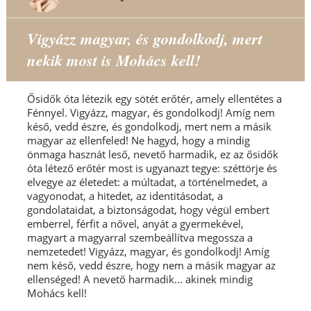
Vigyázz magyar, és gondolkodj, mert
nekik most is Mohács kell!
Ősidők óta létezik egy sötét erőtér, amely ellentétes a
Fénnyel. Vigyázz, magyar, és gondolkodj! Amíg nem
késő, vedd észre, és gondolkodj, mert nem a másik
magyar az ellenfeled! Ne hagyd, hogy a mindig
önmaga hasznát leső, nevető harmadik, ez az ősidők
óta létező erőtér most is ugyanazt tegye: széttörje és
elvegye az életedet: a múltadat, a történelmedet, a
vagyonodat, a hitedet, az identitásodat, a
gondolataidat, a biztonságodat, hogy végül embert
emberrel, férfit a nővel, anyát a gyermekével,
magyart a magyarral szembeállítva megossza a
nemzetedet! Vigyázz, magyar, és gondolkodj! Amíg
nem késő, vedd észre, hogy nem a másik magyar az
ellenséged! A nevető harmadik... akinek mindig
Mohács kell!