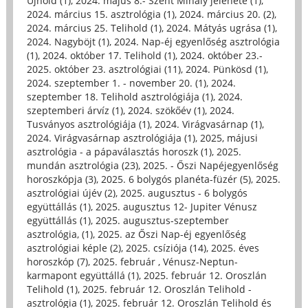
Újhold (1)
,
2024. május 8.- Szent Mihály jelenete (1)
,
2024. március 15. asztrológia (1)
,
2024. március 20. (2)
,
2024. március 25. Telihold (1)
,
2024. Mátyás ugrása (1)
,
2024. Nagyböjt (1)
,
2024. Nap-éj egyenlőség asztrológia
(1)
,
2024. október 17. Telihold (1)
,
2024. október 23.-
2025. október 23. asztrológiai (11)
,
2024. Pünkösd (1)
,
2024. szeptember 1. - november 20. (1)
,
2024.
szeptember 18. Telihold asztrológiája (1)
,
2024.
szeptemberi árvíz (1)
,
2024. szökőév (1)
,
2024.
Tusványos asztrológiája (1)
,
2024. Virágvasárnap (1)
,
2024. Virágvasárnap asztrológiája (1)
,
2025, májusi
asztrológia - a pápaválasztás horoszk (1)
,
2025.
mundán asztrológia (23)
,
2025. - Őszi Napéjegyenlőség
horoszkópja (3)
,
2025. 6 bolygós planéta-füzér (5)
,
2025.
asztrológiai újév (2)
,
2025. augusztus - 6 bolygós
együttállás (1)
,
2025. augusztus 12- Jupiter Vénusz
együttállás (1)
,
2025. augusztus-szeptember
asztrológia, (1)
,
2025. az Őszi Nap-éj egyenlőség
asztrológiai képle (2)
,
2025. csíziója (14)
,
2025. éves
horoszkóp (7)
,
2025. február , Vénusz-Neptun-
karmapont együttállá (1)
,
2025. február 12. Oroszlán
Telihold (1)
,
2025. február 12. Oroszlán Telihold -
asztrológia (1)
,
2025. február 12. Oroszlán Telihold és