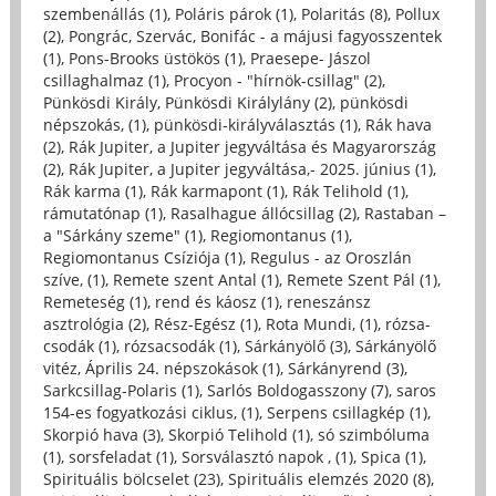
szembenállás (1)
,
Poláris párok (1)
,
Polaritás (8)
,
Pollux
(2)
,
Pongrác, Szervác, Bonifác - a májusi fagyosszentek
(1)
,
Pons-Brooks üstökös (1)
,
Praesepe- Jászol
csillaghalmaz (1)
,
Procyon - "hírnök-csillag" (2)
,
Pünkösdi Király, Pünkösdi Királylány (2)
,
pünkösdi
népszokás, (1)
,
pünkösdi-királyválasztás (1)
,
Rák hava
(2)
,
Rák Jupiter, a Jupiter jegyváltása és Magyarország
(2)
,
Rák Jupiter, a Jupiter jegyváltása,- 2025. június (1)
,
Rák karma (1)
,
Rák karmapont (1)
,
Rák Telihold (1)
,
rámutatónap (1)
,
Rasalhague állócsillag (2)
,
Rastaban –
a "Sárkány szeme" (1)
,
Regiomontanus (1)
,
Regiomontanus Csíziója (1)
,
Regulus - az Oroszlán
szíve, (1)
,
Remete szent Antal (1)
,
Remete Szent Pál (1)
,
Remeteség (1)
,
rend és káosz (1)
,
reneszánsz
asztrológia (2)
,
Rész-Egész (1)
,
Rota Mundi, (1)
,
rózsa-
csodák (1)
,
rózsacsodák (1)
,
Sárkányölő (3)
,
Sárkányölő
vitéz, Április 24. népszokások (1)
,
Sárkányrend (3)
,
Sarkcsillag-Polaris (1)
,
Sarlós Boldogasszony (7)
,
saros
154-es fogyatkozási ciklus, (1)
,
Serpens csillagkép (1)
,
Skorpió hava (3)
,
Skorpió Telihold (1)
,
só szimbóluma
(1)
,
sorsfeladat (1)
,
Sorsválasztó napok , (1)
,
Spica (1)
,
Spirituális bölcselet (23)
,
Spirituális elemzés 2020 (8)
,