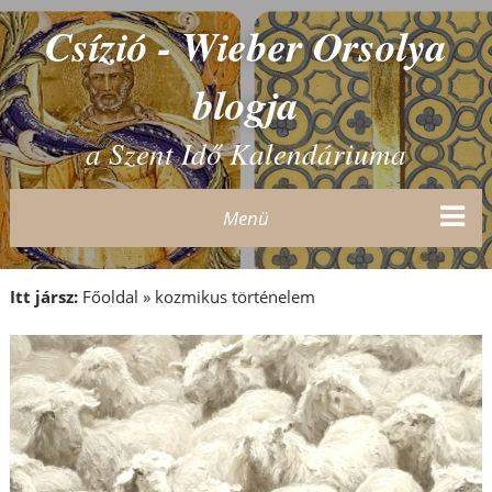
Csízió - Wieber Orsolya
blogja
a Szent Idő Kalendáriuma
Menü
Itt jársz:
Főoldal
»
kozmikus történelem