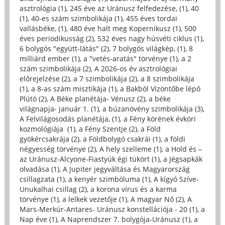
asztrológia (1)
,
245 éve az Uránusz felfedezése, (1)
,
40
(1)
,
40-es szám szimbolikája (1)
,
455 éves tordai
vallásbéke, (1)
,
480 éve halt meg Kopernikusz (1)
,
500
éves periodikusság (2)
,
532 éves nagy húsvéti ciklus (1)
,
6 bolygós "együtt-látás" (2)
,
7 bolygós világkép, (1)
,
8
milliárd ember (1)
,
a "vetés-aratás" törvénye (1)
,
a 2
szám szimbolikája (2)
,
A 2026-os év asztrológiai
előrejelzése (2)
,
a 7 szimbolikája (2)
,
a 8 szimbolikája
(1)
,
a 8-as szám misztikája (1)
,
a Bakból Vízöntőbe lépő
Plútó (2)
,
A Béke planétája- Vénusz (2)
,
a béke
világnapja- január 1. (1)
,
a búzanövény szimbolikája (3)
,
A Felvilágosodás planétája, (1)
,
a Fény körének évköri
kozmológiája (1)
,
a Fény Szentje (2)
,
a Föld
gyökércsakrája (2)
,
a Földbolygó csakrái (1)
,
a földi
négyesség törvénye (2)
,
A hely szelleme (1)
,
a Hold és –
az Uránusz-Alcyone-Fiastyúk égi tükört (1)
,
a Jégsapkák
olvadása (1)
,
A Jupiter jegyváltása és Magyarország
csillagzata (1)
,
a kenyér szimbóluma (1)
,
A kígyó Szíve-
Unukalhai csillag (2)
,
a korona vírus és a karma
törvénye (1)
,
a lelkek vezetője (1)
,
A magyar Nő (2)
,
A
Mars-Merkúr-Antares- Uránusz konstellációja - 20 (1)
,
a
Nap éve (1)
,
A Naprendszer 7. bolygója-Uránusz (1)
,
a