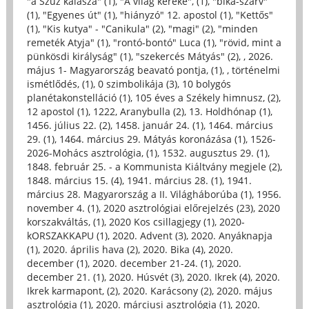
"a Szűz kalásza" (1)
,
"A világ kereke", (1)
,
"bika-szarv"
(1)
,
"Egyenes út" (1)
,
"hiányzó" 12. apostol (1)
,
"Kettős"
(1)
,
"Kis kutya" - "Canikula" (2)
,
"magi" (2)
,
"minden
remeték Atyja" (1)
,
"rontó-bontó" Luca (1)
,
"rövid, mint a
pünkösdi királyság" (1)
,
"szekercés Mátyás" (2)
,
, 2026.
május 1- Magyarország beavató pontja, (1)
,
, történelmi
ismétlődés, (1)
,
0 szimbolikája (3)
,
10 bolygós
planétakonstelláció (1)
,
105 éves a Székely himnusz, (2)
,
12 apostol (1)
,
1222, Aranybulla (2)
,
13. Holdhónap (1)
,
1456. július 22. (2)
,
1458. január 24. (1)
,
1464. március
29. (1)
,
1464. március 29. Mátyás koronázása (1)
,
1526-
2026-Mohács asztrológia, (1)
,
1532. augusztus 29. (1)
,
1848. február 25. - a Kommunista Kiáltvány megjele (2)
,
1848. március 15. (4)
,
1941. március 28. (1)
,
1941.
március 28. Magyarország a II. Világháborúba (1)
,
1956.
november 4. (1)
,
2020 asztrológiai előrejelzés (23)
,
2020
korszakváltás, (1)
,
2020 Kos csillagjegy (1)
,
2020-
kORSZAKKAPU (1)
,
2020. Advent (3)
,
2020. Anyáknapja
(1)
,
2020. április hava (2)
,
2020. Bika (4)
,
2020.
december (1)
,
2020. december 21-24. (1)
,
2020.
december 21. (1)
,
2020. Húsvét (3)
,
2020. Ikrek (4)
,
2020.
Ikrek karmapont, (2)
,
2020. Karácsony (2)
,
2020. május
asztrológia (1)
,
2020. márciusi asztrológia (1)
,
2020.