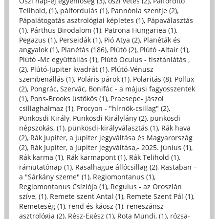
Őszi nap-éj egyenlőség (3)
,
őszi vetés (2)
,
Pálfordító
Telihold, (1)
,
pálfordulás (1)
,
Pannónia szentje (2)
,
Pápalátogatás asztrológiai képletes (1)
,
Pápaválasztás
(1)
,
Párthus Birodalom (1)
,
Patrona Hungariea (1)
,
Pegazus (1)
,
Perseidák (1)
,
Pió Atya (2)
,
Planéták és
angyalok (1)
,
Planétás (186)
,
Plútó (2)
,
Plútó -Altair (1)
,
Plútó -Mc együttállás (1)
,
Plútó Oculus - tisztánlátás ,
(2)
,
Plútó-Jupiter kvadrát (1)
,
Plútó-Vénusz
szembenállás (1)
,
Poláris párok (1)
,
Polaritás (8)
,
Pollux
(2)
,
Pongrác, Szervác, Bonifác - a májusi fagyosszentek
(1)
,
Pons-Brooks üstökös (1)
,
Praesepe- Jászol
csillaghalmaz (1)
,
Procyon - "hírnök-csillag" (2)
,
Pünkösdi Király, Pünkösdi Királylány (2)
,
pünkösdi
népszokás, (1)
,
pünkösdi-királyválasztás (1)
,
Rák hava
(2)
,
Rák Jupiter, a Jupiter jegyváltása és Magyarország
(2)
,
Rák Jupiter, a Jupiter jegyváltása,- 2025. június (1)
,
Rák karma (1)
,
Rák karmapont (1)
,
Rák Telihold (1)
,
rámutatónap (1)
,
Rasalhague állócsillag (2)
,
Rastaban –
a "Sárkány szeme" (1)
,
Regiomontanus (1)
,
Regiomontanus Csíziója (1)
,
Regulus - az Oroszlán
szíve, (1)
,
Remete szent Antal (1)
,
Remete Szent Pál (1)
,
Remeteség (1)
,
rend és káosz (1)
,
reneszánsz
asztrológia (2)
,
Rész-Egész (1)
,
Rota Mundi, (1)
,
rózsa-