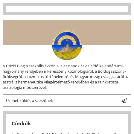
A Csízió Blog a szakrális évkör, a jeles napok és a Csízió kalendáriumi-
hagyomány rendjében ír keresztény kozmológiáról, a Boldogasszony-
örökségről, a kozmikus történelemről és Magyarország csillagzatáról az
asztrális hermeneutika világértelmező rendjében és a szinkretista
asztrológia módszerével.
Üzenet küldés a szerzőnek
Címkék