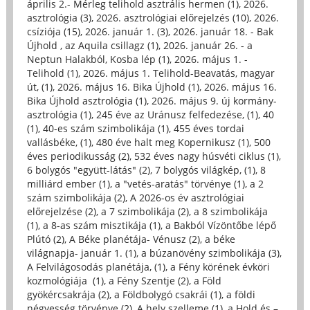
április 2.- Mérleg telihold asztrális hermen (1)
,
2026.
asztrológia (3)
,
2026. asztrológiai előrejelzés (10)
,
2026.
csíziója (15)
,
2026. január 1. (3)
,
2026. január 18. - Bak
Újhold , az Aquila csillagz (1)
,
2026. január 26. - a
Neptun Halakból, Kosba lép (1)
,
2026. május 1. -
Telihold (1)
,
2026. május 1. Telihold-Beavatás, magyar
út, (1)
,
2026. május 16. Bika Újhold (1)
,
2026. május 16.
Bika Újhold asztrológia (1)
,
2026. május 9. új kormány-
asztrológia (1)
,
245 éve az Uránusz felfedezése, (1)
,
40
(1)
,
40-es szám szimbolikája (1)
,
455 éves tordai
vallásbéke, (1)
,
480 éve halt meg Kopernikusz (1)
,
500
éves periodikusság (2)
,
532 éves nagy húsvéti ciklus (1)
,
6 bolygós "együtt-látás" (2)
,
7 bolygós világkép, (1)
,
8
milliárd ember (1)
,
a "vetés-aratás" törvénye (1)
,
a 2
szám szimbolikája (2)
,
A 2026-os év asztrológiai
előrejelzése (2)
,
a 7 szimbolikája (2)
,
a 8 szimbolikája
(1)
,
a 8-as szám misztikája (1)
,
a Bakból Vízöntőbe lépő
Plútó (2)
,
A Béke planétája- Vénusz (2)
,
a béke
világnapja- január 1. (1)
,
a búzanövény szimbolikája (3)
,
A Felvilágosodás planétája, (1)
,
a Fény körének évköri
kozmológiája (1)
,
a Fény Szentje (2)
,
a Föld
gyökércsakrája (2)
,
a Földbolygó csakrái (1)
,
a földi
négyesség törvénye (2)
,
A hely szelleme (1)
,
a Hold és –