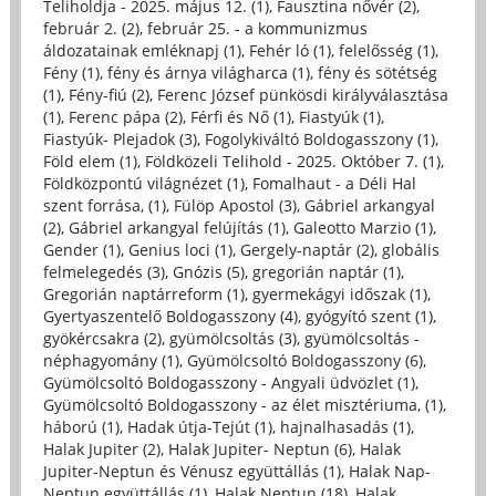
Teliholdja - 2025. május 12. (1)
,
Fausztina nővér (2)
,
február 2. (2)
,
február 25. - a kommunizmus
áldozatainak emléknapj (1)
,
Fehér ló (1)
,
felelősség (1)
,
Fény (1)
,
fény és árnya világharca (1)
,
fény és sötétség
(1)
,
Fény-fiú (2)
,
Ferenc József pünkösdi királyválasztása
(1)
,
Ferenc pápa (2)
,
Férfi és Nő (1)
,
Fiastyúk (1)
,
Fiastyúk- Plejadok (3)
,
Fogolykiváltó Boldogasszony (1)
,
Föld elem (1)
,
Földközeli Telihold - 2025. Október 7. (1)
,
Földközpontú világnézet (1)
,
Fomalhaut - a Déli Hal
szent forrása, (1)
,
Fülöp Apostol (3)
,
Gábriel arkangyal
(2)
,
Gábriel arkangyal felújítás (1)
,
Galeotto Marzio (1)
,
Gender (1)
,
Genius loci (1)
,
Gergely-naptár (2)
,
globális
felmelegedés (3)
,
Gnózis (5)
,
gregorián naptár (1)
,
Gregorián naptárreform (1)
,
gyermekágyi időszak (1)
,
Gyertyaszentelő Boldogasszony (4)
,
gyógyító szent (1)
,
gyökércsakra (2)
,
gyümölcsoltás (3)
,
gyümölcsoltás -
néphagyomány (1)
,
Gyümölcsoltó Boldogasszony (6)
,
Gyümölcsoltó Boldogasszony - Angyali üdvözlet (1)
,
Gyümölcsoltó Boldogasszony - az élet misztériuma, (1)
,
háború (1)
,
Hadak útja-Tejút (1)
,
hajnalhasadás (1)
,
Halak Jupiter (2)
,
Halak Jupiter- Neptun (6)
,
Halak
Jupiter-Neptun és Vénusz együttállás (1)
,
Halak Nap-
Neptun együttállás (1)
,
Halak Neptun (18)
,
Halak