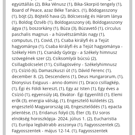
együttállás (2)
,
Bika Vénusz (1)
,
Bika-Skorpió tengely (1)
,
Board of Peace, azaz Béke Tanács. (1)
,
Bódogasszony
(1)
,
böjt (2)
,
Böjtelő hava (2)
,
Bölcsesség és Három lánya
(1)
,
Boldog Özséb (1)
,
Boldogasszony (4)
,
Boldogasszony
ágya (1)
,
boszorkány (1)
,
Búza (3)
,
Búzavető (1)
,
circulus
paschalis magnus - a húsvétszámítás nagy (1)
,
computus, (1)
,
Covid, (1)
,
Csaba királyfi és a Tejút
hagyománya (1)
,
Csaba királyfi és a Tejút hagyománya -
Székely Him (1)
,
Csanády György - a Székely himnusz
szövegének szer (2)
,
Csíksomlyói búcsú (2)
,
Csillagbölcselet (11)
,
Csillagösvény - Székelyhimnusz
(1)
,
Csízió (6)
,
Damaszkuszi út (1)
,
Dávid Ferenc (1)
,
december 8. (2)
,
Descendens (1)
,
Deus Hungarorum, (1)
,
Dionysius Exiguus - anno domini (1)
,
Draco csillagkép,
(1)
,
Égi és Földi kereszt, (1)
,
Egy az Isten (1)
,
Egy éves a
Csízió (1)
,
egyensúly (4)
,
Ekvátor- Égi Egyenlítő (1)
,
Elemi
erők (3)
,
energia válság, (1)
,
Engesztelő küldetés (2)
,
engesztelő Magyarország (4)
,
Engesztelődés (1)
,
epacta
jelentése, (1)
,
Eridanus folyó (3)
,
Éter (3)
,
EU soros
elnökség horoszkópja- 2024. július 1. (2)
,
Eucharistia
(1)
,
Európa legbátrabb asszonya (1)
,
Fagyosszentek (2)
,
Fagyosszentek - május 12-14. (1)
,
Fagyosszentek