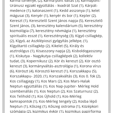
karma törvénye, (2)
,
karma-pont váltás (3)
,
karmapont-
Uránusz egzakt együttálás - kvadrát Szat (1)
,
Kárpát-
medence (1)
,
katonaszent (1)
,
Kedd asszonya (1)
,
kelet
mágusai (3)
,
Kenyér (1)
,
kenyér és bor (1)
,
Kepler (2)
,
Kereszt (1)
,
Keresztelő Szent János napja (5)
,
Keresztelő
Szent János, (3)
,
keresztény kalendárium (5)
,
keresztény
kozmológia (7)
,
keresztény névmágia (1)
,
keresztény
spirituális esszé (1)
,
Kereszténység (3)
,
Kígyó csillagkép,
(2)
,
Kígyó, az Aszklépioszi gyógyítás jelképe, (1)
,
Kígyótartó csillagkép (2)
,
Kikelet (5)
,
Király és
asztrológus (1)
,
Kisasszony napja (2)
,
Kisboldogasszony
(1)
,
Kiskutya - Nagykutya csillagképek (2)
,
kollektív
tudat, (3)
,
Kopernikusz (2)
,
Kör és kereszt (2)
,
Kör osztó
kereszt (3)
,
kormányváltás-asztrológia (1)
,
Korona vírus
(6)
,
Köröszt (4)
,
Körosztó kereszt (1)
,
Korszakkapu (5)
,
Korszakkapu- 2020, (1)
,
Korszakváltás (3)
,
Kos 0. fok (2)
,
Kos csillagjegy (1)
,
Kos Mars (2)
,
Kos Mars-Halak
Neptun együttállás (1)
,
Kos Nap-Jupiter- Mérleg Hold
szembenállás (1)
,
Kos Neptun (2)
,
Kos Szaturnusz (2)
,
Kos Telihold (1)
,
Kos Újhold (1)
,
Kos-Mérleg
kamrapontok (1)
,
Kos-Mérleg tengely (2)
,
Kosba lépő
Neptun (1)
,
Kőszeg (1)
,
Kőszeg ostroma (1)
,
Középkori
szómágia (2)
,
kozmikus évkör (1)
,
kozmikus papírforma