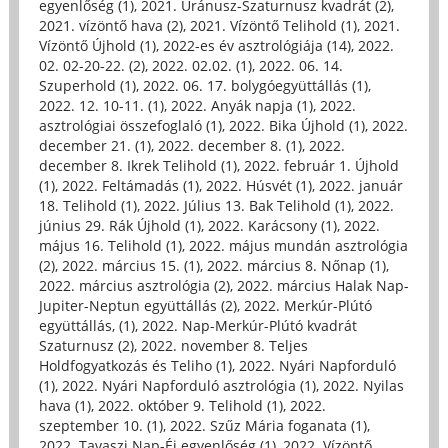
egyenlőség (1)
,
2021. Uránusz-Szaturnusz kvadrát (2)
,
2021. vízöntő hava (2)
,
2021. Vízöntő Telihold (1)
,
2021.
Vízöntő Újhold (1)
,
2022-es év asztrológiája (14)
,
2022.
02. 02-20-22. (2)
,
2022. 02.02. (1)
,
2022. 06. 14.
Szuperhold (1)
,
2022. 06. 17. bolygóegyüttállás (1)
,
2022. 12. 10-11. (1)
,
2022. Anyák napja (1)
,
2022.
asztrológiai összefoglaló (1)
,
2022. Bika Újhold (1)
,
2022.
december 21. (1)
,
2022. december 8. (1)
,
2022.
december 8. Ikrek Telihold (1)
,
2022. február 1. Újhold
(1)
,
2022. Feltámadás (1)
,
2022. Húsvét (1)
,
2022. január
18. Telihold (1)
,
2022. Július 13. Bak Telihold (1)
,
2022.
június 29. Rák Újhold (1)
,
2022. Karácsony (1)
,
2022.
május 16. Telihold (1)
,
2022. május mundán asztrológia
(2)
,
2022. március 15. (1)
,
2022. március 8. Nőnap (1)
,
2022. március asztrológia (2)
,
2022. március Halak Nap-
Jupiter-Neptun együttállás (2)
,
2022. Merkúr-Plútó
együttállás, (1)
,
2022. Nap-Merkúr-Plútó kvadrát
Szaturnusz (2)
,
2022. november 8. Teljes
Holdfogyatkozás és Teliho (1)
,
2022. Nyári Napforduló
(1)
,
2022. Nyári Napforduló asztrológia (1)
,
2022. Nyilas
hava (1)
,
2022. október 9. Telihold (1)
,
2022.
szeptember 10. (1)
,
2022. Szűz Mária foganata (1)
,
2022. Tavaszi Nap-Éj egyenlőség (1)
,
2022. Vízöntő