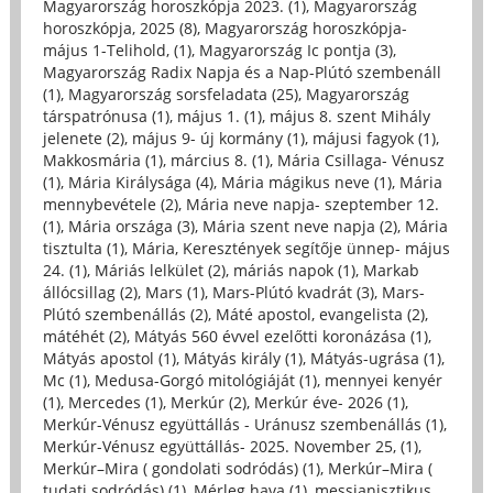
Magyarország horoszkópja 2023. (1)
,
Magyarország
horoszkópja, 2025 (8)
,
Magyarország horoszkópja-
május 1-Telihold, (1)
,
Magyarország Ic pontja (3)
,
Magyarország Radix Napja és a Nap-Plútó szembenáll
(1)
,
Magyarország sorsfeladata (25)
,
Magyarország
társpatrónusa (1)
,
május 1. (1)
,
május 8. szent Mihály
jelenete (2)
,
május 9- új kormány (1)
,
májusi fagyok (1)
,
Makkosmária (1)
,
március 8. (1)
,
Mária Csillaga- Vénusz
(1)
,
Mária Királysága (4)
,
Mária mágikus neve (1)
,
Mária
mennybevétele (2)
,
Mária neve napja- szeptember 12.
(1)
,
Mária országa (3)
,
Mária szent neve napja (2)
,
Mária
tisztulta (1)
,
Mária, Keresztények segítője ünnep- május
24. (1)
,
Máriás lelkület (2)
,
máriás napok (1)
,
Markab
állócsillag (2)
,
Mars (1)
,
Mars-Plútó kvadrát (3)
,
Mars-
Plútó szembenállás (2)
,
Máté apostol, evangelista (2)
,
mátéhét (2)
,
Mátyás 560 évvel ezelőtti koronázása (1)
,
Mátyás apostol (1)
,
Mátyás király (1)
,
Mátyás-ugrása (1)
,
Mc (1)
,
Medusa-Gorgó mitológiáját (1)
,
mennyei kenyér
(1)
,
Mercedes (1)
,
Merkúr (2)
,
Merkúr éve- 2026 (1)
,
Merkúr-Vénusz együttállás - Uránusz szembenállás (1)
,
Merkúr-Vénusz együttállás- 2025. November 25, (1)
,
Merkúr–Mira ( gondolati sodródás) (1)
,
Merkúr–Mira (
tudati sodródás) (1)
,
Mérleg hava (1)
,
messianisztikus