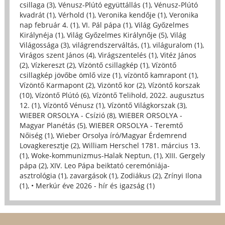
csillaga (3)
,
Vénusz-Plútó együttállás (1)
,
Vénusz-Plútó
kvadrát (1)
,
Vérhold (1)
,
Veronika kendője (1)
,
Veronika
nap február 4. (1)
,
VI. Pál pápa (1)
,
Világ Győzelmes
Királynéja (1)
,
Világ Győzelmes Királynője (5)
,
Világ
Világossága (3)
,
világrendszerváltás, (1)
,
világuralom (1)
,
Virágos szent János (4)
,
Virágszentelés (1)
,
Vitéz János
(2)
,
Vízkereszt (2)
,
Vízöntő csillagkép (1)
,
Vízöntő
csillagkép jövőbe ömlő vize (1)
,
vízöntő kamrapont (1)
,
Vízöntő Karmapont (2)
,
Vizöntő kor (2)
,
Vízöntő korszak
(10)
,
Vízöntő Plútó (6)
,
Vízöntő Telihold, 2022. augusztus
12. (1)
,
Vízöntő Vénusz (1)
,
Vízöntő Világkorszak (3)
,
WIEBER ORSOLYA - Csízió (8)
,
WIEBER ORSOLYA -
Magyar Planétás (5)
,
WIEBER ORSOLYA - Teremtő
Nőiség (1)
,
Wieber Orsolya író/Magyar Érdemrend
Lovagkeresztje (2)
,
William Herschel 1781. március 13.
(1)
,
Woke-kommunizmus-Halak Neptun, (1)
,
XIII. Gergely
pápa (2)
,
XIV. Leo Pápa beiktató ceremóniája-
asztrológia (1)
,
zavargások (1)
,
Zodiákus (2)
,
Zrínyi Ilona
(1)
,
• Merkúr éve 2026 - hír és igazság (1)