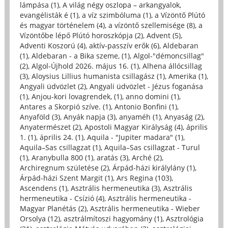
lámpása (1)
,
A világ négy oszlopa – arkangyalok,
evangélisták é (1)
,
a víz szimbóluma (1)
,
a Vízöntő Plútó
és magyar történelem (4)
,
a vízöntő szellemisége (8)
,
a
Vízöntőbe lépő Plútó horoszkópja (2)
,
Advent (5)
,
Adventi Koszorú (4)
,
aktív-passzív erők (6)
,
Aldebaran
(1)
,
Aldebaran - a Bika szeme, (1)
,
Algol-"démoncsillag"
(2)
,
Algol-Újhold 2026. május 16. (1)
,
Alhena állócsillag
(3)
,
Aloysius Lillius humanista csillagász (1)
,
Amerika (1)
,
Angyali üdvözlet (2)
,
Angyali üdvözlet - Jézus foganása
(1)
,
Anjou-kori lovagrendek, (1)
,
anno domini (1)
,
Antares a Skorpió szíve. (1)
,
Antonio Bonfini (1)
,
Anyaföld (3)
,
Anyák napja (3)
,
anyaméh (1)
,
Anyaság (2)
,
Anyatermészet (2)
,
Apostoli Magyar Királyság (4)
,
április
1. (1)
,
április 24. (1)
,
Aquila - "Jupiter madara" (1)
,
Aquila–Sas csillagzat (1)
,
Aquila–Sas csillagzat - Turul
(1)
,
Aranybulla 800 (1)
,
aratás (3)
,
Arché (2)
,
Archiregnum születése (2)
,
Árpád-házi királylány (1)
,
Árpád-házi Szent Margit (1)
,
Ars Regina (103)
,
Ascendens (1)
,
Asztrális hermeneutika (3)
,
Asztrális
hermeneutika - Csízió (4)
,
Asztrális hermeneutika -
Magyar Planétás (2)
,
Asztrális hermeneutika - Wieber
Orsolya (12)
,
asztrálmítoszi hagyomány (1)
,
Asztrológia