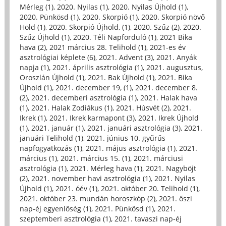
Mérleg (1)
,
2020. Nyilas (1)
,
2020. Nyilas Újhold (1)
,
2020. Pünkösd (1)
,
2020. Skorpió (1)
,
2020. Skorpió növő
Hold (1)
,
2020. Skorpió Újhold, (1)
,
2020. Szűz (2)
,
2020.
Szűz Újhold (1)
,
2020. Téli Napforduló (1)
,
2021 Bika
hava (2)
,
2021 március 28. Telihold (1)
,
2021-es év
asztrológiai képlete (6)
,
2021. Advent (3)
,
2021. Anyák
napja (1)
,
2021. április asztrológia (1)
,
2021. augusztus,
Oroszlán Újhold (1)
,
2021. Bak Újhold (1)
,
2021. Bika
Újhold (1)
,
2021. december 19, (1)
,
2021. december 8.
(2)
,
2021. decemberi asztrológia (1)
,
2021. Halak hava
(1)
,
2021. Halak Zodiákus (1)
,
2021. Húsvét (2)
,
2021.
Ikrek (1)
,
2021. Ikrek karmapont (3)
,
2021. Ikrek Újhold
(1)
,
2021. január (1)
,
2021. januári asztrológia (3)
,
2021.
januári Telihold (1)
,
2021. június 10. gyűrűs
napfogyatkozás (1)
,
2021. május asztrológia (1)
,
2021.
március (1)
,
2021. március 15. (1)
,
2021. márciusi
asztrológia (1)
,
2021. Mérleg hava (1)
,
2021. Nagyböjt
(2)
,
2021. november havi asztrológia (1)
,
2021. Nyilas
Újhold (1)
,
2021. óév (1)
,
2021. október 20. Telihold (1)
,
2021. október 23. mundán horoszkóp (2)
,
2021. őszi
nap-éj egyenlőség (1)
,
2021. Pünkösd (1)
,
2021.
szeptemberi asztrológia (1)
,
2021. tavaszi nap-éj