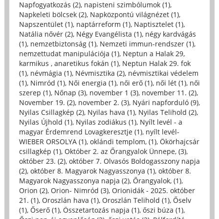
Napfogyatkozás (2)
,
napisteni szimbólumok (1)
,
Napkeleti bölcsek (2)
,
Napközpontú világnézet (1)
,
Napszentület (1)
,
naptárreform (1)
,
Naptisztelet (1)
,
Natália nővér (2)
,
Négy Evangélista (1)
,
négy kardvágás
(1)
,
nemzetbiztonság (1)
,
Nemzeti immun-rendszer (1)
,
nemzettudat manipulációja (1)
,
Neptun a Halak 29,
karmikus , anaretikus fokán (1)
,
Neptun Halak 29. fok
(1)
,
névmágia (1)
,
Névmisztika (2)
,
névmisztikai védelem
(1)
,
Nimród (1)
,
Női energia (1)
,
női erő (1)
,
női lét (1)
,
női
szerep (1)
,
Nőnap (3)
,
november 1 (3)
,
november 11. (2)
,
November 19. (2)
,
november 2. (3)
,
Nyári napforduló (9)
,
Nyilas Csillagkép (2)
,
Nyilas hava (1)
,
Nyilas Telihold (2)
,
Nyilas Újhold (1)
,
Nyilas zodiákus (1)
,
Nyílt levél - a
magyar Érdemrend Lovagkeresztje (1)
,
nyílt levél-
WIEBER ORSOLYA (1)
,
oklándi templom, (1)
,
Ökörhajcsár
csillagkép (1)
,
Október 2. az Őrangyalok Ünnepe, (3)
,
október 23. (2)
,
október 7. Olvasós Boldogasszony napja
(2)
,
október 8. Magyarok Nagyasszonya (1)
,
október 8.
Magyarok Nagyasszonya napja (2)
,
Őrangyalok, (1)
,
Orion (2)
,
Orion- Nimród (3)
,
Orionidák - 2025. október
21. (1)
,
Oroszlán hava (1)
,
Oroszlán Telihold (1)
,
Őselv
(1)
,
Őserő (1)
,
Összetartozás napja (1)
,
őszi búza (1)
,