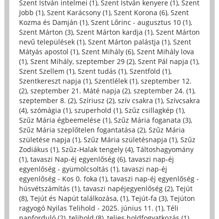
Szent István intelmei (1)
,
Szent István kenyere (1)
,
Szent
Jobb (1)
,
Szent Karácsony (1)
,
Szent Korona (6)
,
Szent
Kozma és Damján (1)
,
Szent Lőrinc - augusztus 10 (1)
,
Szent Márton (3)
,
Szent Márton kardja (1)
,
Szent Márton
nevű települések (1)
,
Szent Márton palástja (1)
,
Szent
Mátyás apostol (1)
,
Szent Mihály (6)
,
Szent Mihály lova
(1)
,
Szent Mihály, szeptember 29 (2)
,
Szent Pál napja (1)
,
Szent Szellem (1)
,
Szent tudás (1)
,
Szentföld (1)
,
Szentkereszt napja (1)
,
Szentlélek (1)
,
szeptember 12.
(2)
,
szeptember 21. Máté napja (2)
,
szeptember 24. (1)
,
szeptember 8. (2)
,
Szíriusz (2)
,
szív csakra (1)
,
Szívcsakra
(4)
,
szómágia (1)
,
szuperhold (1)
,
Szűz csillagkép (1)
,
Szűz Mária égbeemelése (1)
,
Szűz Mária foganata (3)
,
Szűz Mária szeplőtelen fogantatása (2)
,
Szűz Mária
születése napja (1)
,
Szűz Mária születésnapja (1)
,
Szűz
Zodiákus (1)
,
Szűz-Halak tengely (4)
,
Táltoshagyomány
(1)
,
tavaszi Nap-éj egyenlőség (6)
,
tavaszi nap-éj
egyenlőség - gyümölcsoltás (1)
,
tavaszi nap-éj
egyenlőség - Kos 0. foka (1)
,
tavaszi nap-éj egyenlőség -
húsvétszámítás (1)
,
tavaszi napéjegyenlőség (2)
,
Tejút
(8)
,
Tejút és Napút találkozása, (1)
,
Tejút-fa (3)
,
Tejúton
ragyogó Nyilas Telihold - 2025. június 11. (1)
,
Téli
napforduló (2)
,
telihold (8)
,
teljes holdfogyatkozás (1)
,