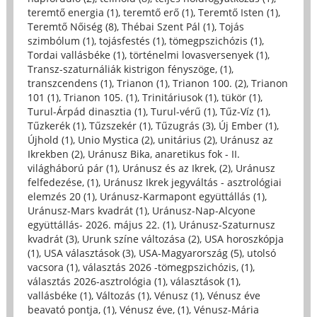
teremtő energia (1)
,
teremtő erő (1)
,
Teremtő Isten (1)
,
Teremtő Nőiség (8)
,
Thébai Szent Pál (1)
,
Tojás
szimbólum (1)
,
tojásfestés (1)
,
tömegpszichózis (1)
,
Tordai vallásbéke (1)
,
történelmi lovasversenyek (1)
,
Transz-szaturnáliák kistrigon fényszöge, (1)
,
transzcendens (1)
,
Trianon (1)
,
Trianon 100. (2)
,
Trianon
101 (1)
,
Trianon 105. (1)
,
Trinitáriusok (1)
,
tükör (1)
,
Turul-Árpád dinasztia (1)
,
Turul-vérű (1)
,
Tűz-Víz (1)
,
Tűzkerék (1)
,
Tűzszekér (1)
,
Tűzugrás (3)
,
Új Ember (1)
,
Újhold (1)
,
Unio Mystica (2)
,
unitárius (2)
,
Uránusz az
Ikrekben (2)
,
Uránusz Bika, anaretikus fok - II.
világháború pár (1)
,
Uránusz és az Ikrek, (2)
,
Uránusz
felfedezése, (1)
,
Uránusz Ikrek jegyváltás - asztrológiai
elemzés 20 (1)
,
Uránusz-Karmapont együttállás (1)
,
Uránusz-Mars kvadrát (1)
,
Uránusz-Nap-Alcyone
együttállás- 2026. május 22. (1)
,
Uránusz-Szaturnusz
kvadrát (3)
,
Urunk színe változása (2)
,
USA horoszkópja
(1)
,
USA választások (3)
,
USA-Magyarország (5)
,
utolsó
vacsora (1)
,
választás 2026 -tömegpszichózis, (1)
,
választás 2026-asztrológia (1)
,
választások (1)
,
vallásbéke (1)
,
Változás (1)
,
Vénusz (1)
,
Vénusz éve
beavató pontja, (1)
,
Vénusz éve, (1)
,
Vénusz-Mária