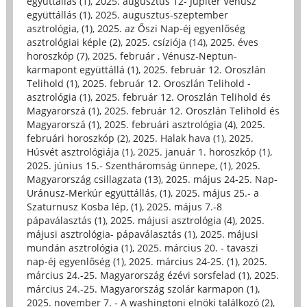
együttállás (1)
,
2025. augusztus 12- Jupiter Vénusz
együttállás (1)
,
2025. augusztus-szeptember
asztrológia, (1)
,
2025. az Őszi Nap-éj egyenlőség
asztrológiai képle (2)
,
2025. csíziója (14)
,
2025. éves
horoszkóp (7)
,
2025. február , Vénusz-Neptun-
karmapont együttállá (1)
,
2025. február 12. Oroszlán
Telihold (1)
,
2025. február 12. Oroszlán Telihold -
asztrológia (1)
,
2025. február 12. Oroszlán Telihold és
Magyarorszá (1)
,
2025. február 12. Oroszlán Telihold és
Magyarorszá (1)
,
2025. februári asztrológia (4)
,
2025.
februári horoszkóp (2)
,
2025. Halak hava (1)
,
2025.
Húsvét asztrológiája (1)
,
2025. január 1. horoszkóp (1)
,
2025. június 15.- Szentháromság ünnepe, (1)
,
2025.
Magyarország csillagzata (13)
,
2025. május 24-25. Nap-
Uránusz-Merkúr együttállás, (1)
,
2025. május 25.- a
Szaturnusz Kosba lép, (1)
,
2025. május 7.-8
pápaválasztás (1)
,
2025. májusi asztrológia (4)
,
2025.
májusi asztrológia- pápaválasztás (1)
,
2025. májusi
mundán asztrológia (1)
,
2025. március 20. - tavaszi
nap-éj egyenlőség (1)
,
2025. március 24-25. (1)
,
2025.
március 24.-25. Magyarország ézévi sorsfelad (1)
,
2025.
március 24.-25. Magyarország szolár karmapon (1)
,
2025. november 7. - A washingtoni elnöki találkozó (2)
,