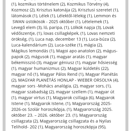
(1)
,
kozmikus történelem (2)
,
Kozmikus Törvény (4)
,
Kozmosz (2)
,
Krisztus katonája (2)
,
Krisztusi szeretet (1)
,
látomások (1)
,
Lélek (1)
,
Lélektől-lélekig (1)
,
Lemmon és
SWAN üstökösök - 2025 október (1)
,
Lételemek (1)
,
Levegő elem (3)
,
ló, paripa, (1)
,
Lölkök napja (3)
,
Lovak
védőszentje, (1)
,
lovas csillagképek, (1)
,
Lovas nemzeti
örökség, (1)
,
Luca nap, december 13 (1)
,
Luca-búza (2)
,
Luca-kalendárium (2)
,
Luca-széke (1)
,
mágia (2)
,
Mágikus lemondás (1)
,
Magoi apo anatolon (2)
,
mágus-
papok (2)
,
mágusok (1)
,
magyar aratás (1)
,
magyar
békemisszió (3)
,
magyar géniusz (1)
,
magyar hősiesség
(1)
,
magyar humanizmus (2)
,
Magyar küldetés (22)
,
magyar nő (1)
,
Magyar Pálos Rend (1)
,
Magyar Planétás
(2)
,
MAGYAR PLANÉTÁS HONLAP - WIEBER ORSOLYA (4)
,
magyar sors -Mohács analógia, (2)
,
magyar sors, (1)
,
magyar szabadság (2)
,
magyar szellem (1)
,
magyar út
(1)
,
magyar virtus (1)
,
Magyarok csillaga (6)
,
Magyarok
Istene (1)
,
Magyarok Istene, (1)
,
Magyarország 2025-
2026-os Szolár horoszkópja, (1)
,
Magyarország 2025.
október 23. – 2026. október 23. (1)
,
Magyarország
csillagzata (2)
,
Magyarország csillagzata és a Nyilas
Telihold- 202 (1)
,
Magyarország horoszkópja (95)
,