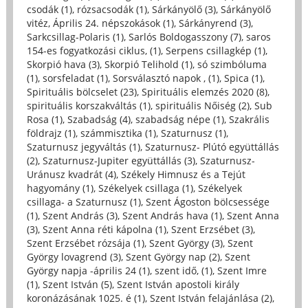
csodák (1)
,
rózsacsodák (1)
,
Sárkányölő (3)
,
Sárkányölő
vitéz, Április 24. népszokások (1)
,
Sárkányrend (3)
,
Sarkcsillag-Polaris (1)
,
Sarlós Boldogasszony (7)
,
saros
154-es fogyatkozási ciklus, (1)
,
Serpens csillagkép (1)
,
Skorpió hava (3)
,
Skorpió Telihold (1)
,
só szimbóluma
(1)
,
sorsfeladat (1)
,
Sorsválasztó napok , (1)
,
Spica (1)
,
Spirituális bölcselet (23)
,
Spirituális elemzés 2020 (8)
,
spirituális korszakváltás (1)
,
spirituális Nőiség (2)
,
Sub
Rosa (1)
,
Szabadság (4)
,
szabadság népe (1)
,
Szakrális
földrajz (1)
,
számmisztika (1)
,
Szaturnusz (1)
,
Szaturnusz jegyváltás (1)
,
Szaturnusz- Plútó együttállás
(2)
,
Szaturnusz-Jupiter együttállás (3)
,
Szaturnusz-
Uránusz kvadrát (4)
,
Székely Himnusz és a Tejút
hagyomány (1)
,
Székelyek csillaga (1)
,
Székelyek
csillaga- a Szaturnusz (1)
,
Szent Ágoston bölcsessége
(1)
,
Szent András (3)
,
Szent András hava (1)
,
Szent Anna
(3)
,
Szent Anna réti kápolna (1)
,
Szent Erzsébet (3)
,
Szent Erzsébet rózsája (1)
,
Szent György (3)
,
Szent
György lovagrend (3)
,
Szent György nap (2)
,
Szent
György napja -április 24 (1)
,
szent idő, (1)
,
Szent Imre
(1)
,
Szent István (5)
,
Szent István apostoli király
koronázásának 1025. é (1)
,
Szent István felajánlása (2)
,