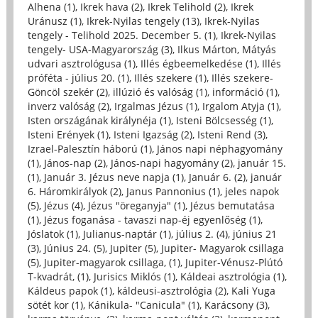
Alhena (1)
,
Ikrek hava (2)
,
Ikrek Telihold (2)
,
Ikrek
Uránusz (1)
,
Ikrek-Nyilas tengely (13)
,
Ikrek-Nyilas
tengely - Telihold 2025. December 5. (1)
,
Ikrek-Nyilas
tengely- USA-Magyarország (3)
,
Ilkus Márton, Mátyás
udvari asztrológusa (1)
,
Illés égbeemelkedése (1)
,
Illés
próféta - július 20. (1)
,
Illés szekere (1)
,
Illés szekere-
Göncöl szekér (2)
,
illúzió és valóság (1)
,
információ (1)
,
inverz valóság (2)
,
Irgalmas Jézus (1)
,
Irgalom Atyja (1)
,
Isten országának királynéja (1)
,
Isteni Bölcsesség (1)
,
Isteni Erények (1)
,
Isteni Igazság (2)
,
Isteni Rend (3)
,
Izrael-Palesztín háború (1)
,
János napi néphagyomány
(1)
,
János-nap (2)
,
János-napi hagyomány (2)
,
január 15.
(1)
,
Január 3. Jézus neve napja (1)
,
Január 6. (2)
,
január
6. Háromkirályok (2)
,
Janus Pannonius (1)
,
jeles napok
(5)
,
Jézus (4)
,
Jézus "öreganyja" (1)
,
Jézus bemutatása
(1)
,
Jézus foganása - tavaszi nap-éj egyenlőség (1)
,
Jóslatok (1)
,
Julianus-naptár (1)
,
július 2. (4)
,
június 21
(3)
,
Június 24. (5)
,
Jupiter (5)
,
Jupiter- Magyarok csillaga
(5)
,
Jupiter-magyarok csillaga, (1)
,
Jupiter-Vénusz-Plútó
T-kvadrát, (1)
,
Jurisics Miklós (1)
,
Káldeai asztrológia (1)
,
Káldeus papok (1)
,
káldeusi-asztrológia (2)
,
Kali Yuga
sötét kor (1)
,
Kánikula- "Canicula" (1)
,
Karácsony (3)
,