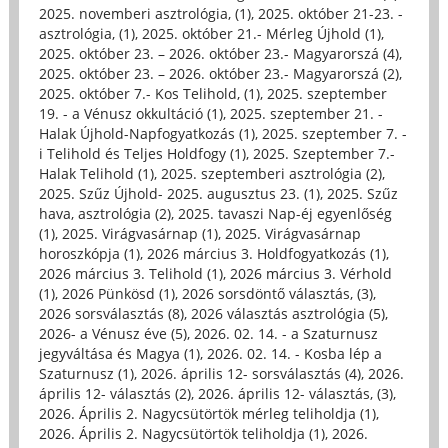
2025. novemberi asztrológia, (1)
,
2025. október 21-23. -
asztrológia, (1)
,
2025. október 21.- Mérleg Újhold (1)
,
2025. október 23. – 2026. október 23.- Magyarorszá (4)
,
2025. október 23. – 2026. október 23.- Magyarorszá (2)
,
2025. október 7.- Kos Telihold, (1)
,
2025. szeptember
19. - a Vénusz okkultáció (1)
,
2025. szeptember 21. -
Halak Újhold-Napfogyatkozás (1)
,
2025. szeptember 7. -
i Telihold és Teljes Holdfogy (1)
,
2025. Szeptember 7.-
Halak Telihold (1)
,
2025. szeptemberi asztrológia (2)
,
2025. Szűz Újhold- 2025. augusztus 23. (1)
,
2025. Szűz
hava, asztrológia (2)
,
2025. tavaszi Nap-éj egyenlőség
(1)
,
2025. Virágvasárnap (1)
,
2025. Virágvasárnap
horoszkópja (1)
,
2026 március 3. Holdfogyatkozás (1)
,
2026 március 3. Telihold (1)
,
2026 március 3. Vérhold
(1)
,
2026 Pünkösd (1)
,
2026 sorsdöntő választás, (3)
,
2026 sorsválasztás (8)
,
2026 választás asztrológia (5)
,
2026- a Vénusz éve (5)
,
2026. 02. 14. - a Szaturnusz
jegyváltása és Magya (1)
,
2026. 02. 14. - Kosba lép a
Szaturnusz (1)
,
2026. április 12- sorsválasztás (4)
,
2026.
április 12- választás (2)
,
2026. április 12- választás, (3)
,
2026. Április 2. Nagycsütörtök mérleg teliholdja (1)
,
2026. Április 2. Nagycsütörtök teliholdja (1)
,
2026.