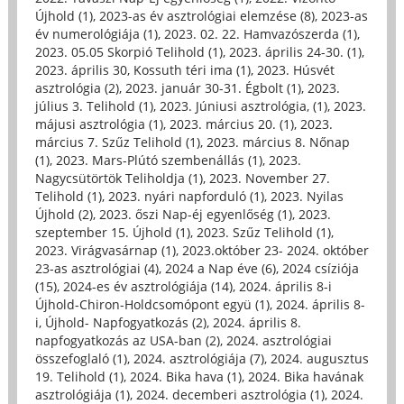
Újhold (1)
,
2023-as év asztrológiai elemzése (8)
,
2023-as
év numerológiája (1)
,
2023. 02. 22. Hamvazószerda (1)
,
2023. 05.05 Skorpió Telihold (1)
,
2023. április 24-30. (1)
,
2023. április 30, Kossuth téri ima (1)
,
2023. Húsvét
asztrológia (2)
,
2023. január 30-31. Égbolt (1)
,
2023.
július 3. Telihold (1)
,
2023. Júniusi asztrológia, (1)
,
2023.
májusi asztrológia (1)
,
2023. március 20. (1)
,
2023.
március 7. Szűz Telihold (1)
,
2023. március 8. Nőnap
(1)
,
2023. Mars-Plútó szembenállás (1)
,
2023.
Nagycsütörtök Teliholdja (1)
,
2023. November 27.
Telihold (1)
,
2023. nyári napforduló (1)
,
2023. Nyilas
Újhold (2)
,
2023. őszi Nap-éj egyenlőség (1)
,
2023.
szeptember 15. Újhold (1)
,
2023. Szűz Telihold (1)
,
2023. Virágvasárnap (1)
,
2023.október 23- 2024. október
23-as asztrológiai (4)
,
2024 a Nap éve (6)
,
2024 csíziója
(15)
,
2024-es év asztrológiája (14)
,
2024. április 8-i
Újhold-Chiron-Holdcsomópont együ (1)
,
2024. április 8-
i, Újhold- Napfogyatkozás (2)
,
2024. április 8.
napfogyatkozás az USA-ban (2)
,
2024. asztrológiai
összefoglaló (1)
,
2024. asztrológiája (7)
,
2024. augusztus
19. Telihold (1)
,
2024. Bika hava (1)
,
2024. Bika havának
asztrológiája (1)
,
2024. decemberi asztrológia (1)
,
2024.