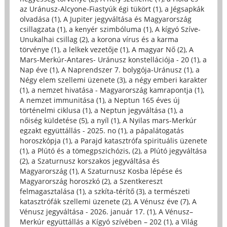
az Uránusz-Alcyone-Fiastyúk égi tükört (1)
,
a Jégsapkák
olvadása (1)
,
A Jupiter jegyváltása és Magyarország
csillagzata (1)
,
a kenyér szimbóluma (1)
,
A kígyó Szíve-
Unukalhai csillag (2)
,
a korona vírus és a karma
törvénye (1)
,
a lelkek vezetője (1)
,
A magyar Nő (2)
,
A
Mars-Merkúr-Antares- Uránusz konstellációja - 20 (1)
,
a
Nap éve (1)
,
A Naprendszer 7. bolygója-Uránusz (1)
,
a
Négy elem szellemi üzenete (3)
,
a négy emberi karakter
(1)
,
a nemzet hivatása - Magyarország kamrapontja (1)
,
A nemzet immunitása (1)
,
a Neptun 165 éves új
történelmi ciklusa (1)
,
a Neptun jegyváltása (1)
,
a
nőiség küldetése (5)
,
a nyíl (1)
,
A Nyilas mars-Merkúr
egzakt együttállás - 2025. no (1)
,
a pápalátogatás
horoszkópja (1)
,
a Parajd katasztrófa spirituális üzenete
(1)
,
a Plútó és a tömegpszichózis, (2)
,
a Plútó jegyváltása
(2)
,
a Szaturnusz korszakos jegyváltása és
Magyarország (1)
,
A Szaturnusz Kosba lépése és
Magyarország horoszkó (2)
,
a Szentkereszt
felmagasztalása (1)
,
a szkíta-térítő (3)
,
a természeti
katasztrófák szellemi üzenete (2)
,
A Vénusz éve (7)
,
A
Vénusz jegyváltása - 2026. január 17. (1)
,
A Vénusz–
Merkúr együttállás a Kígyó szívében – 202 (1)
,
a Világ