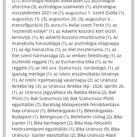
(21)
,
asztrológia Mátyás udvarában (2)
,
asztrológiai
aforizma (3)
,
asztrológiai számvetés (1)
,
asztrológiai
visszatekintés 2021-re (1)
,
augusztus 1- Szent Zsófia (1)
,
augusztus 15. (3)
,
augusztus 20. (3)
,
augusztus 6. -
transzfiguráció (3)
,
aura (1)
,
Avilai szent Teréz (1)
,
az
"esztendő estéje" (1)
,
az Adventi koszorú kört osztó
keresztje, (1)
,
Az adventi koszorú misztériuma (1)
,
Az
Aranybulla horoszkópja (1)
,
az asztrológia világnapja
(1)
,
az égi hierarchia, (1)
,
az élet misztériuma, (1)
,
az
Élet szent hármassága (2)
,
az emberi felelősség (1)
,
az
esztendő reggele (1)
,
az Eucharistia titka (1)
,
az év
reggele (1)
,
az Idő ura- Szaturnusz, sorsbolygó, (1)
,
az
Igazság mérlege (1)
,
az isteni elszámoltatás törvénye
(1)
,
Az isteni irgalmasság vasárnapja (2)
,
az Uránusz
Ikrekbe lép (3)
,
az Uránusz Ikrekbe lép- 2026. április 26.
(1)
,
az Uránusz jegyváltása (4)
,
Babba Mária (2)
,
Bak
Plútó (1)
,
Bak Szaturnusz (4)
,
Bak Szaturnusz-Plútó
együttállás (7)
,
Barátság kőolajvezeték felrobbantása-
Nap-Uránusz (1)
,
Béketárgyalás (1)
,
Béketárgyalás-
Budapest (1)
,
Betelgeuse (1)
,
Betlehemi csillag (2)
,
Bika
Jupiter (1)
,
Bika karmapont (2)
,
Bika Nap-Felszálló
Holdcsomópont együttállás (1)
,
Bika Uránusz (9)
,
Bika
Uránusz- Jupiter együttállás (2)
,
Bika Uránusz-Algol