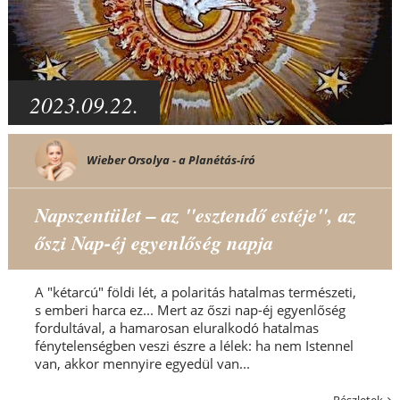
2023.09.22.
Wieber Orsolya - a Planétás-író
Napszentület – az "esztendő estéje", az
őszi Nap-éj egyenlőség napja
A "kétarcú" földi lét, a polaritás hatalmas természeti,
s emberi harca ez... Mert az őszi nap-éj egyenlőség
fordultával, a hamarosan eluralkodó hatalmas
fénytelenségben veszi észre a lélek: ha nem Istennel
van, akkor mennyire egyedül van...