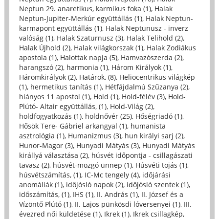
Neptun 29. anaretikus, karmikus foka (1)
,
Halak
Neptun-Jupiter-Merkúr együttállás (1)
,
Halak Neptun-
karmapont együttállás (1)
,
Halak Neptunusz - inverz
valóság (1)
,
Halak Szaturnusz (3)
,
Halak Telihold (2)
,
Halak Újhold (2)
,
Halak világkorszak (1)
,
Halak Zodiákus
apostola (1)
,
Halottak napja (5)
,
Hamvazószerda (2)
,
harangszó (2)
,
harmonia (1)
,
Három Királyok (1)
,
Háromkirályok (2)
,
Határok, (8)
,
Heliocentrikus világkép
(1)
,
hermetikus tanítás (1)
,
Hétfájdalmú Szűzanya (2)
,
hiányos 11 apostol (1)
,
Hold (1)
,
Hold-félév (3)
,
Hold-
Plútó- Altair együttállás, (1)
,
Hold-Világ (2)
,
holdfogyatkozás (1)
,
holdnővér (25)
,
Hőségriadó (1)
,
Hősök Tere- Gábriel arkangyal (1)
,
humanista
asztrológia (1)
,
Humanizmus (3)
,
hun királyi sarj (2)
,
Hunor-Magor (3)
,
Hunyadi Mátyás (3)
,
Hunyadi Mátyás
királlyá választása (2)
,
húsvét időpontja - csillagászati
tavasz (2)
,
húsvét-mozgó ünnep (1)
,
Húsvéti tojás (1)
,
húsvétszámítás, (1)
,
IC-Mc tengely (4)
,
időjárási
anomáliák (1)
,
időjósló napok (2)
,
időjósló szentek (1)
,
időszámítás, (1)
,
IHS (1)
,
II. András (1)
,
II. József és a
Vízöntő Plútó (1)
,
II. Lajos pünkösdi lóversenyei (1)
,
III.
évezred női küldetése (1)
,
Ikrek (1)
,
Ikrek csillagkép,