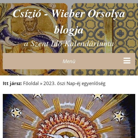
Csízió - Wieber Orsolya
blogja
a Szent Idő Kalendáriuma
Menü
Itt jársz:
Főoldal
»
2023. őszi Nap-éj egyenlőség