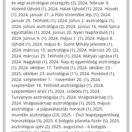
év végi asztrológiai összegzés (2)
,
2024. február 9.
Vízöntő Újhold (1)
,
2024. Halak Újhold (1)
,
2024. Húsvét
(1)
,
2024. január 21. a Púto Vízöntőbe lép, (1)
,
2024.
január 25. Telihold, (1)
,
2024. Július 2. asztrológia (1)
,
2024. júliusi asztrológia (2)
,
2024. június 16. Hold-Spica
együttállás (1)
,
2024. Június 20. Nyári Napforduló (1)
,
2024. Június 9. (1)
,
2024. május 1. (1)
,
2024. május 8.
Újhold (1)
,
2024. május 8.- Szent Mihály jelenete (1)
,
2024. március 15. asztrológia (1)
,
2024. március 20. (2)
,
2024. március 25. Telihold (1)
,
2024. Mátyás ugrása (1)
,
2024. Nagyböjt (1)
,
2024. Nap-éj egyenlőség asztrológia
(1)
,
2024. október 17. Telihold (1)
,
2024. október 23.-
2025. október 23. asztrológiai (11)
,
2024. Pünkösd (1)
,
2024. szeptember 1. - november 20. (1)
,
2024.
szeptember 18. Telihold asztrológiája (1)
,
2024.
szeptemberi árvíz (1)
,
2024. szökőév (1)
,
2024.
Tusványos asztrológiája (1)
,
2024. Virágvasárnap (1)
,
2024. Virágvasárnap asztrológiája (1)
,
2025, májusi
asztrológia - a pápaválasztás horoszk (1)
,
2025.
mundán asztrológia (23)
,
2025. - Őszi Napéjegyenlőség
horoszkópja (3)
,
2025. 6 bolygós planéta-füzér (5)
,
2025.
asztrológiai újév (2)
,
2025. augusztus - 6 bolygós