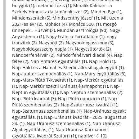
bolygók (1)
,
metamorfózis (1)
,
Mihalik Kálmán - a
Székely Himnusz dallamának szer (2)
,
Minden Egy (1)
,
Mindenszentek (5)
,
Mindszenthy József (1)
,
Mit üzen a
2021-es év? (2)
,
Mohács (4)
,
Mohács 500, (1)
,
mozgó
ünnepek - Húsvét (2)
,
Mundán asztrológia (90)
,
Nagy
Anyaistennő (1)
,
Nagy Francia Forradalom (1)
,
nagy
tranzitok (2)
,
Nagyböjt (2)
,
Nagyboldogasszony (6)
,
Nagyboldogasszony napja (1)
,
Nagycsütörtök (2)
,
Nándoerfehérvár (2)
,
Nándorfehérvári diadal (4)
,
Nap
félév (2)
,
Nap-Antares együttállás (1)
,
Nap-Hold (1)
,
Nap-Hold és a Hamal és Shedir állócsillagok együtt (1)
,
Nap-Jupiter szembenállás (1)
,
Nap-Mars együttállás (3)
,
Nap-Mars-Plútó T-kvadrát (1)
,
Nap-Merkúr együttállás
(1)
,
Nap-Merkúr szextil Uránusz-karmapont (1)
,
Nap-
Neptun együttállás (1)
,
Nap-Neptun szembenállás (2)
,
Nap-Plútó kvadrát (3)
,
Nap-Plútó oppozíció (1)
,
Nap-
Plútó szembenállás (2)
,
Nap-Szaturnusz kvadrát (1)
,
Nap-Szaturnusz szembenállás (1)
,
Nap-Uránusz egzakt
együttállás, (1)
,
Nap-Uránusz kvadrát - 2025. augusztus
24. (1)
,
Nap-Uránusz szembenállás (1)
,
Nap-Uránusz-
Algol együttállás, (1)
,
Nap-Uránusz-Karmapont
együttállás, kvadrát Szaturn (1)
,
napfivér (110)
,