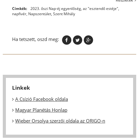
Részletek
Címkék:
2023. őszi Nap-éj egyenlőség
,
az "esztendő estéje"
,
napfivér
,
Napszentület
,
Szent Mihály
Ha tetszett, oszd meg:
Linkek
A Csízió Facebook oldala
Magyar Planétás Honlap
Wieber Orsolya szerzői oldala az ORIGO-n