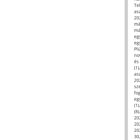
Tel
asz
20
má
má
egy
egy
Pl
no
és 
(1)
asz
20
sz
fo
eg
(1)
(8)
20
20
202
30