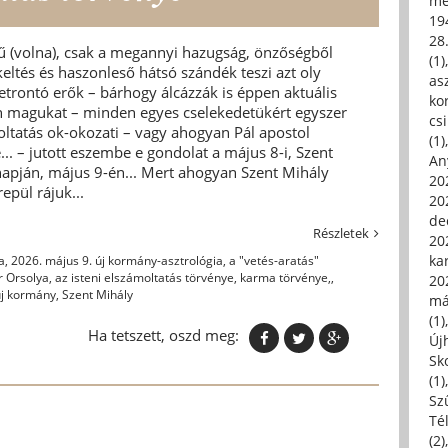
me
19
28
ű (volna), csak a megannyi hazugság, önzőségből
(1)
eltés és haszonleső hátsó szándék teszi azt oly
asz
zetrontó erők – bárhogy álcázzák is éppen aktuális
kor
en magukat – minden egyes cselekedetükért egyszer
csi
moltatás ok-okozati – vagy ahogyan Pál apostol
(1)
... – jutott eszembe e gondolat a május 8-i, Szent
An
apján, május 9-én... Mert ahogyan Szent Mihály
202
epül rájuk...
20
de
Részletek
202
ka
a
,
2026. május 9. új kormány-asztrológia
,
a "vetés-aratás"
r Orsolya
,
az isteni elszámoltatás törvénye
,
karma törvénye,
,
20
új kormány
,
Szent Mihály
má
(1)
Ha tetszett, oszd meg:
Új
Sk
(1)
Sz
Té
(2)