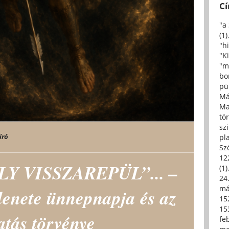
C
"a
(1)
"h
"Ki
"m
bo
pü
Má
Ma
tö
sz
író
pl
Sz
12
LY VISSZAREPÜL”... –
(1)
24.
má
lenete ünnepnapja és az
15
15
atás törvénye
fe