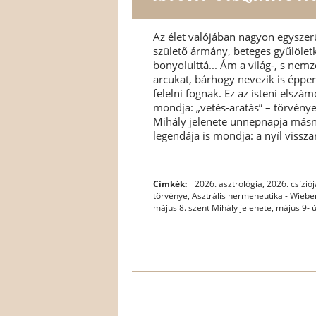
Az élet valójában nagyon egyszer
születő ármány, beteges gyűlöletk
bonyolulttá... Ám a világ-, s nem
arcukat, bárhogy nevezik is épp
felelni fognak. Ez az isteni elszá
mondja: „vetés-aratás” – törvénye
Mihály jelenete ünnepnapja másn
legendája is mondja: a nyíl visszar
Címkék:
2026. asztrológia
,
2026. csíziój
törvénye
,
Asztrális hermeneutika - Wiebe
május 8. szent Mihály jelenete
,
május 9- 