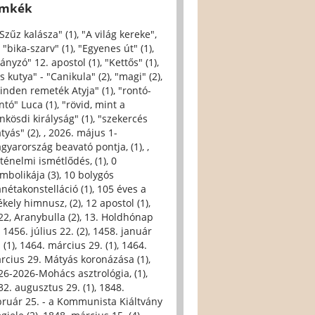
ímkék
 Szűz kalásza" (1)
,
"A világ kereke",
,
"bika-szarv" (1)
,
"Egyenes út" (1)
,
iányzó" 12. apostol (1)
,
"Kettős" (1)
,
s kutya" - "Canikula" (2)
,
"magi" (2)
,
inden remeték Atyja" (1)
,
"rontó-
ntó" Luca (1)
,
"rövid, mint a
nkösdi királyság" (1)
,
"szekercés
tyás" (2)
,
, 2026. május 1-
gyarország beavató pontja, (1)
,
,
rténelmi ismétlődés, (1)
,
0
imbolikája (3)
,
10 bolygós
anétakonstelláció (1)
,
105 éves a
ékely himnusz, (2)
,
12 apostol (1)
,
22, Aranybulla (2)
,
13. Holdhónap
,
1456. július 22. (2)
,
1458. január
 (1)
,
1464. március 29. (1)
,
1464.
rcius 29. Mátyás koronázása (1)
,
26-2026-Mohács asztrológia, (1)
,
32. augusztus 29. (1)
,
1848.
bruár 25. - a Kommunista Kiáltvány