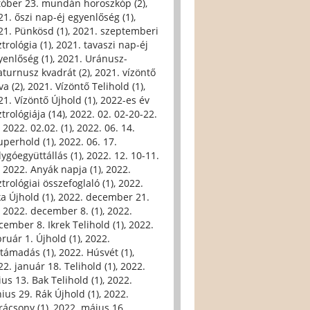
tóber 23. mundán horoszkóp (2)
,
21. őszi nap-éj egyenlőség (1)
,
21. Pünkösd (1)
,
2021. szeptemberi
trológia (1)
,
2021. tavaszi nap-éj
yenlőség (1)
,
2021. Uránusz-
aturnusz kvadrát (2)
,
2021. vízöntő
va (2)
,
2021. Vízöntő Telihold (1)
,
21. Vízöntő Újhold (1)
,
2022-es év
trológiája (14)
,
2022. 02. 02-20-22.
,
2022. 02.02. (1)
,
2022. 06. 14.
uperhold (1)
,
2022. 06. 17.
lygóegyüttállás (1)
,
2022. 12. 10-11.
,
2022. Anyák napja (1)
,
2022.
trológiai összefoglaló (1)
,
2022.
ka Újhold (1)
,
2022. december 21.
,
2022. december 8. (1)
,
2022.
cember 8. Ikrek Telihold (1)
,
2022.
bruár 1. Újhold (1)
,
2022.
ltámadás (1)
,
2022. Húsvét (1)
,
22. január 18. Telihold (1)
,
2022.
ius 13. Bak Telihold (1)
,
2022.
nius 29. Rák Újhold (1)
,
2022.
rácsony (1)
,
2022. május 16.