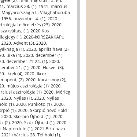
gjele (2)
,
1848. március 15. (4)
,
41. március 28. (1)
,
1941. március
. Magyarország a II. Világháborúba
,
1956. november 4. (1)
,
2020
trológiai előrejelzés (23)
,
2020
szakváltás, (1)
,
2020 Kos
llagjegy (1)
,
2020-kORSZAKKAPU
,
2020. Advent (3)
,
2020.
yáknapja (1)
,
2020. április hava (2)
,
0. Bika (4)
,
2020. december (1)
,
20. december 21-24. (1)
,
2020.
cember 21. (1)
,
2020. Húsvét (3)
,
0. Ikrek (4)
,
2020. Ikrek
rmapont, (2)
,
2020. Karácsony (2)
,
20. május asztrológia (1)
,
2020.
rciusi asztrológia (1)
,
2020. Mérleg
,
2020. Nyilas (1)
,
2020. Nyilas
hold (1)
,
2020. Pünkösd (1)
,
2020.
orpió (1)
,
2020. Skorpió növő Hold
,
2020. Skorpió Újhold, (1)
,
2020.
űz (2)
,
2020. Szűz Újhold (1)
,
2020.
li Napforduló (1)
,
2021 Bika hava
,
2021 március 28. Telihold (1)
,