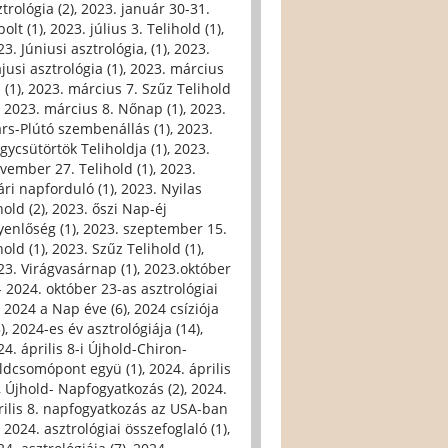
trológia (2)
,
2023. január 30-31.
olt (1)
,
2023. július 3. Telihold (1)
,
3. Júniusi asztrológia, (1)
,
2023.
jusi asztrológia (1)
,
2023. március
 (1)
,
2023. március 7. Szűz Telihold
,
2023. március 8. Nőnap (1)
,
2023.
rs-Plútó szembenállás (1)
,
2023.
gycsütörtök Teliholdja (1)
,
2023.
vember 27. Telihold (1)
,
2023.
ári napforduló (1)
,
2023. Nyilas
hold (2)
,
2023. őszi Nap-éj
yenlőség (1)
,
2023. szeptember 15.
hold (1)
,
2023. Szűz Telihold (1)
,
23. Virágvasárnap (1)
,
2023.október
- 2024. október 23-as asztrológiai
,
2024 a Nap éve (6)
,
2024 csíziója
)
,
2024-es év asztrológiája (14)
,
24. április 8-i Újhold-Chiron-
ldcsomópont együ (1)
,
2024. április
i, Újhold- Napfogyatkozás (2)
,
2024.
rilis 8. napfogyatkozás az USA-ban
,
2024. asztrológiai összefoglaló (1)
,