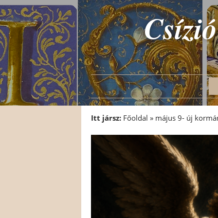
Csízió
Itt jársz:
Főoldal
»
május 9- új kormá