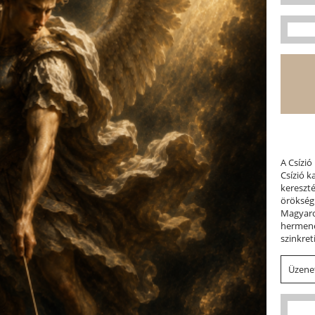
A Csízió
Csízió 
kereszt
örökség
Magyaror
hermene
szinkret
Üzenet