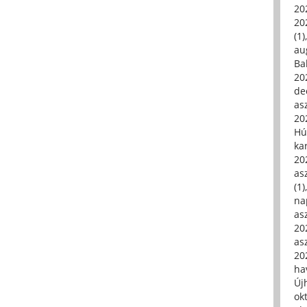
20
20
(1)
au
Ba
20
de
asz
20
Hú
ka
20
asz
(1)
na
asz
20
asz
20
hav
Új
ok