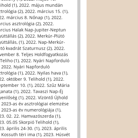
ihold (1)
,
2022. május mundán
trológia (2)
,
2022. március 15. (1)
,
22. március 8. Nőnap (1)
,
2022.
rcius asztrológia (2)
,
2022.
rcius Halak Nap-Jupiter-Neptun
üttállás (2)
,
2022. Merkúr-Plútó
üttállás, (1)
,
2022. Nap-Merkúr-
útó kvadrát Szaturnusz (2)
,
2022.
vember 8. Teljes Holdfogyatkozás
Teliho (1)
,
2022. Nyári Napforduló
,
2022. Nyári Napforduló
trológia (1)
,
2022. Nyilas hava (1)
,
22. október 9. Telihold (1)
,
2022.
eptember 10. (1)
,
2022. Szűz Mária
ganata (1)
,
2022. Tavaszi Nap-Éj
yenlőség (1)
,
2022. Vízöntő Újhold
,
2023-as év asztrológiai elemzése
,
2023-as év numerológiája (1)
,
23. 02. 22. Hamvazószerda (1)
,
23. 05.05 Skorpió Telihold (1)
,
3. április 24-30. (1)
,
2023. április
, Kossuth téri ima (1)
,
2023. Húsvét