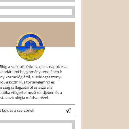
 Blog a szakrális évkör, a jeles napok és a
kalendáriumi-hagyomány rendjében ír
ény kozmológiáról, a Boldogasszony-
ről, a kozmikus történelemről és
szág csillagzatáról az asztrális
utika világértelmező rendjében és a
ista asztrológia módszerével.
 küldés a szerzőnek