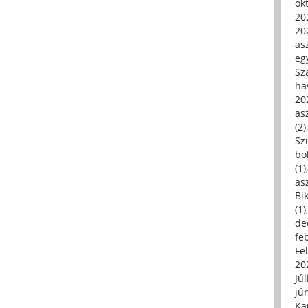
ok
20
20
asz
eg
Sz
ha
20
asz
(2)
Sz
bo
(1)
asz
Bi
(1)
de
fe
Fe
20
Júl
jú
Ka