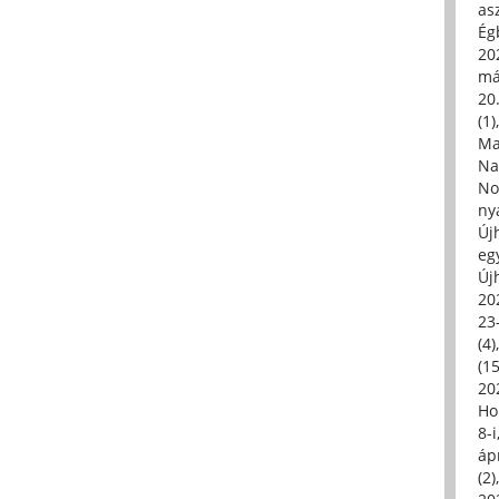
asz
Égb
202
má
20.
(1)
Ma
Na
No
ny
Új
eg
Új
20
23
(4)
(15
20
Ho
8-
áp
(2)