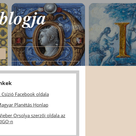
 blogja
inkek
 Csízió Facebook oldala
agyar Planétás Honlap
ieber Orsolya szerzői oldala az
IGO-n