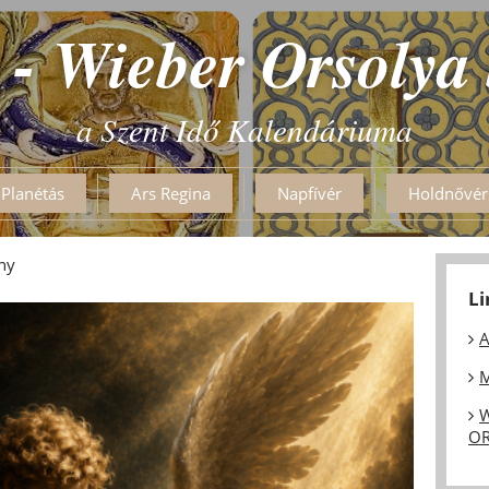
 - Wieber Orsolya
a Szent Idő Kalendáriuma
Planétás
Ars Regina
Napfívér
Holdnővér
ny
L
A
M
W
OR