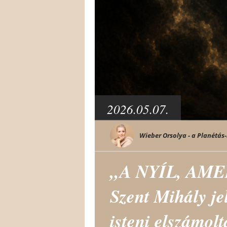
2026.05.07.
Wieber Orsolya - a Planétás-
„A NYÍL, AME
Szent Mihály je
isteni elszámolt