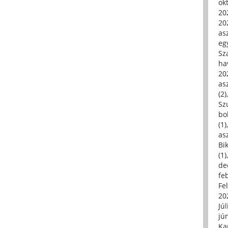
ok
20
20
asz
eg
Sz
ha
20
asz
(2)
Sz
bo
(1)
asz
Bi
(1)
de
fe
Fe
20
Júl
jú
Ka