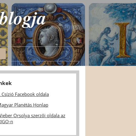
 blogja
inkek
 Csízió Facebook oldala
agyar Planétás Honlap
ieber Orsolya szerzői oldala az
IGO-n