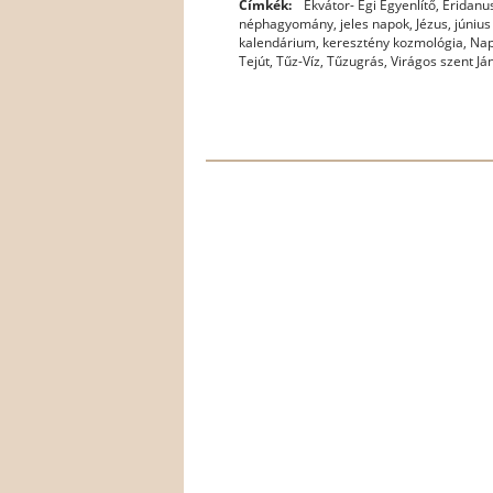
Címkék:
Ekvátor- Égi Egyenlítő
,
Eridanus
néphagyomány
,
jeles napok
,
Jézus
,
június
kalendárium
,
keresztény kozmológia
,
Nap
Tejút
,
Tűz-Víz
,
Tűzugrás
,
Virágos szent Já