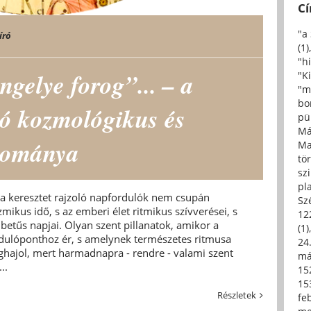
C
"a
író
(1)
"h
ngelye forog”... – a
"Ki
"m
bo
ló kozmológikus és
pü
Má
yománya
Ma
tö
sz
pl
rra keresztet rajzoló napfordulók nem csupán
Sz
mikus idő, s az emberi élet ritmikus szívverései, s
12
betűs napjai. Olyan szent pillanatok, amikor a
(1)
ordulóponthoz ér, s amelynek természetes ritmusa
24.
ghajol, mert harmadnapra - rendre - valami szent
má
..
15
15
Részletek
fe