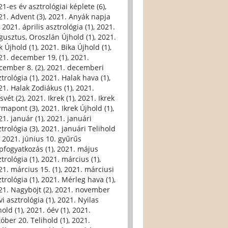
21-es év asztrológiai képlete (6)
,
21. Advent (3)
,
2021. Anyák napja
,
2021. április asztrológia (1)
,
2021.
gusztus, Oroszlán Újhold (1)
,
2021.
k Újhold (1)
,
2021. Bika Újhold (1)
,
21. december 19, (1)
,
2021.
cember 8. (2)
,
2021. decemberi
trológia (1)
,
2021. Halak hava (1)
,
21. Halak Zodiákus (1)
,
2021.
svét (2)
,
2021. Ikrek (1)
,
2021. Ikrek
rmapont (3)
,
2021. Ikrek Újhold (1)
,
21. január (1)
,
2021. januári
trológia (3)
,
2021. januári Telihold
,
2021. június 10. gyűrűs
pfogyatkozás (1)
,
2021. május
trológia (1)
,
2021. március (1)
,
21. március 15. (1)
,
2021. márciusi
trológia (1)
,
2021. Mérleg hava (1)
,
21. Nagyböjt (2)
,
2021. november
i asztrológia (1)
,
2021. Nyilas
hold (1)
,
2021. óév (1)
,
2021.
tóber 20. Telihold (1)
,
2021.