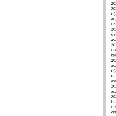
20
20
(1)
au
Ba
20
de
asz
20
Hú
ka
20
asz
(1)
na
asz
20
asz
20
hav
Új
ok