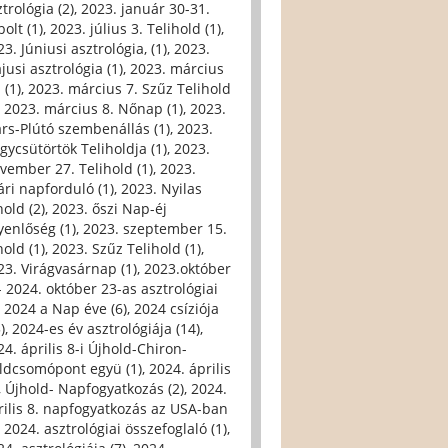
trológia (2)
,
2023. január 30-31.
olt (1)
,
2023. július 3. Telihold (1)
,
3. Júniusi asztrológia, (1)
,
2023.
jusi asztrológia (1)
,
2023. március
 (1)
,
2023. március 7. Szűz Telihold
,
2023. március 8. Nőnap (1)
,
2023.
rs-Plútó szembenállás (1)
,
2023.
gycsütörtök Teliholdja (1)
,
2023.
vember 27. Telihold (1)
,
2023.
ári napforduló (1)
,
2023. Nyilas
hold (2)
,
2023. őszi Nap-éj
yenlőség (1)
,
2023. szeptember 15.
hold (1)
,
2023. Szűz Telihold (1)
,
23. Virágvasárnap (1)
,
2023.október
- 2024. október 23-as asztrológiai
,
2024 a Nap éve (6)
,
2024 csíziója
)
,
2024-es év asztrológiája (14)
,
24. április 8-i Újhold-Chiron-
ldcsomópont együ (1)
,
2024. április
i, Újhold- Napfogyatkozás (2)
,
2024.
rilis 8. napfogyatkozás az USA-ban
,
2024. asztrológiai összefoglaló (1)
,