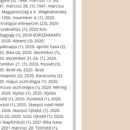
gjele (2)
,
1848. március 15. (4)
,
41. március 28. (1)
,
1941. március
. Magyarország a II. Világháborúba
,
1956. november 4. (1)
,
2020
trológiai előrejelzés (23)
,
2020
szakváltás, (1)
,
2020 Kos
llagjegy (1)
,
2020-kORSZAKKAPU
,
2020. Advent (3)
,
2020.
yáknapja (1)
,
2020. április hava (2)
,
0. Bika (4)
,
2020. december (1)
,
20. december 21-24. (1)
,
2020.
cember 21. (1)
,
2020. Húsvét (3)
,
0. Ikrek (4)
,
2020. Ikrek
rmapont, (2)
,
2020. Karácsony (2)
,
20. május asztrológia (1)
,
2020.
rciusi asztrológia (1)
,
2020. Mérleg
,
2020. Nyilas (1)
,
2020. Nyilas
hold (1)
,
2020. Pünkösd (1)
,
2020.
orpió (1)
,
2020. Skorpió növő Hold
,
2020. Skorpió Újhold, (1)
,
2020.
űz (2)
,
2020. Szűz Újhold (1)
,
2020.
li Napforduló (1)
,
2021 Bika hava
,
2021 március 28. Telihold (1)
,