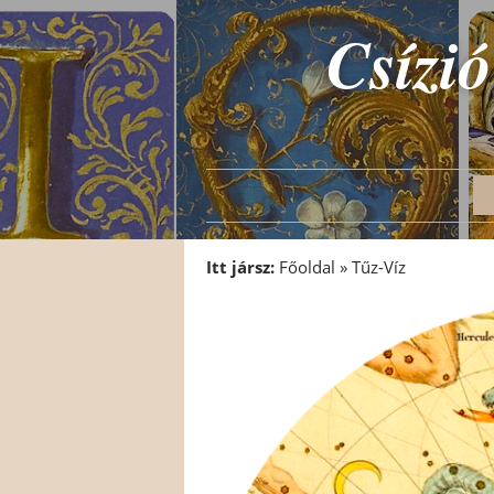
Csízió
Itt jársz:
Főoldal
»
Tűz-Víz