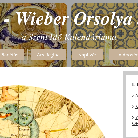
 - Wieber Orsolya
a Szent Idő Kalendáriuma
Planétás
Ars Regina
Napfívér
Holdnővér
L
A
M
W
OR