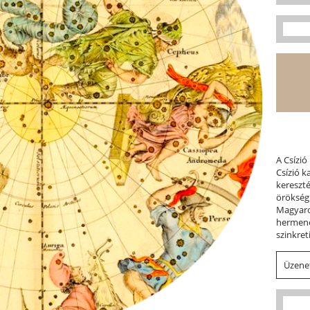
A Csízió
Csízió 
kereszt
örökség
Magyaror
hermene
szinkret
Üzenet