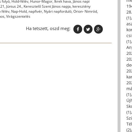
me
 folyó
,
Hold-félév
,
Hunor-Magor
,
Ikrek hava
,
János napi
19
 21
,
Június 24.
,
Keresztelő Szent János napja
,
keresztény
 félév
,
Nap-Hold
,
napfivér
,
Nyári napforduló
,
Orion- Nimród
,
28
nos
,
Virágszentelés
(1)
asz
Ha tetszett, oszd meg:
kor
csi
(1)
An
202
20
de
202
ka
20
má
(1)
Új
Sk
(1)
Sz
Té
(2)