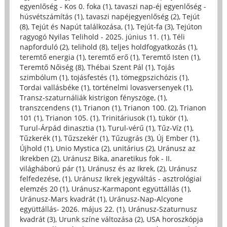
egyenlőség - Kos 0. foka (1)
,
tavaszi nap-éj egyenlőség -
húsvétszámítás (1)
,
tavaszi napéjegyenlőség (2)
,
Tejút
(8)
,
Tejút és Napút találkozása, (1)
,
Tejút-fa (3)
,
Tejúton
ragyogó Nyilas Telihold - 2025. június 11. (1)
,
Téli
napforduló (2)
,
telihold (8)
,
teljes holdfogyatkozás (1)
,
teremtő energia (1)
,
teremtő erő (1)
,
Teremtő Isten (1)
,
Teremtő Nőiség (8)
,
Thébai Szent Pál (1)
,
Tojás
szimbólum (1)
,
tojásfestés (1)
,
tömegpszichózis (1)
,
Tordai vallásbéke (1)
,
történelmi lovasversenyek (1)
,
Transz-szaturnáliák kistrigon fényszöge, (1)
,
transzcendens (1)
,
Trianon (1)
,
Trianon 100. (2)
,
Trianon
101 (1)
,
Trianon 105. (1)
,
Trinitáriusok (1)
,
tükör (1)
,
Turul-Árpád dinasztia (1)
,
Turul-vérű (1)
,
Tűz-Víz (1)
,
Tűzkerék (1)
,
Tűzszekér (1)
,
Tűzugrás (3)
,
Új Ember (1)
,
Újhold (1)
,
Unio Mystica (2)
,
unitárius (2)
,
Uránusz az
Ikrekben (2)
,
Uránusz Bika, anaretikus fok - II.
világháború pár (1)
,
Uránusz és az Ikrek, (2)
,
Uránusz
felfedezése, (1)
,
Uránusz Ikrek jegyváltás - asztrológiai
elemzés 20 (1)
,
Uránusz-Karmapont együttállás (1)
,
Uránusz-Mars kvadrát (1)
,
Uránusz-Nap-Alcyone
együttállás- 2026. május 22. (1)
,
Uránusz-Szaturnusz
kvadrát (3)
,
Urunk színe változása (2)
,
USA horoszkópja