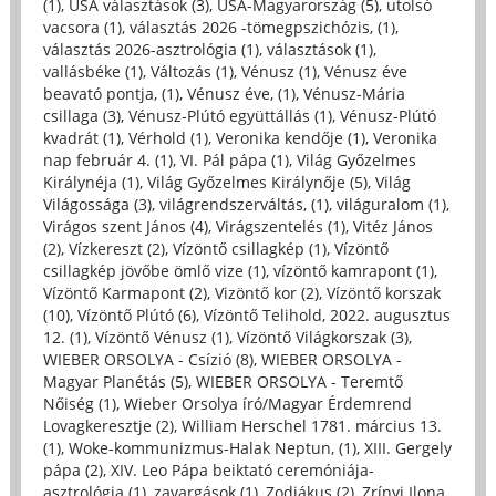
(1)
,
USA választások (3)
,
USA-Magyarország (5)
,
utolsó
vacsora (1)
,
választás 2026 -tömegpszichózis, (1)
,
választás 2026-asztrológia (1)
,
választások (1)
,
vallásbéke (1)
,
Változás (1)
,
Vénusz (1)
,
Vénusz éve
beavató pontja, (1)
,
Vénusz éve, (1)
,
Vénusz-Mária
csillaga (3)
,
Vénusz-Plútó együttállás (1)
,
Vénusz-Plútó
kvadrát (1)
,
Vérhold (1)
,
Veronika kendője (1)
,
Veronika
nap február 4. (1)
,
VI. Pál pápa (1)
,
Világ Győzelmes
Királynéja (1)
,
Világ Győzelmes Királynője (5)
,
Világ
Világossága (3)
,
világrendszerváltás, (1)
,
világuralom (1)
,
Virágos szent János (4)
,
Virágszentelés (1)
,
Vitéz János
(2)
,
Vízkereszt (2)
,
Vízöntő csillagkép (1)
,
Vízöntő
csillagkép jövőbe ömlő vize (1)
,
vízöntő kamrapont (1)
,
Vízöntő Karmapont (2)
,
Vizöntő kor (2)
,
Vízöntő korszak
(10)
,
Vízöntő Plútó (6)
,
Vízöntő Telihold, 2022. augusztus
12. (1)
,
Vízöntő Vénusz (1)
,
Vízöntő Világkorszak (3)
,
WIEBER ORSOLYA - Csízió (8)
,
WIEBER ORSOLYA -
Magyar Planétás (5)
,
WIEBER ORSOLYA - Teremtő
Nőiség (1)
,
Wieber Orsolya író/Magyar Érdemrend
Lovagkeresztje (2)
,
William Herschel 1781. március 13.
(1)
,
Woke-kommunizmus-Halak Neptun, (1)
,
XIII. Gergely
pápa (2)
,
XIV. Leo Pápa beiktató ceremóniája-
asztrológia (1)
,
zavargások (1)
,
Zodiákus (2)
,
Zrínyi Ilona