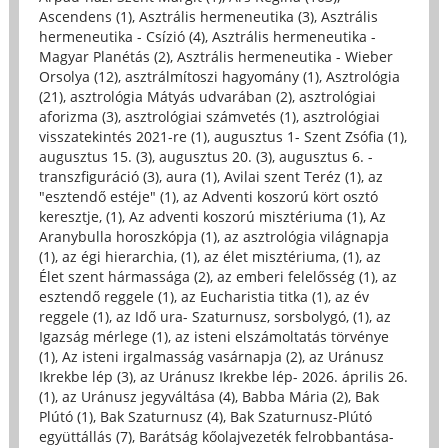
Ascendens (1)
,
Asztrális hermeneutika (3)
,
Asztrális
hermeneutika - Csízió (4)
,
Asztrális hermeneutika -
Magyar Planétás (2)
,
Asztrális hermeneutika - Wieber
Orsolya (12)
,
asztrálmítoszi hagyomány (1)
,
Asztrológia
(21)
,
asztrológia Mátyás udvarában (2)
,
asztrológiai
aforizma (3)
,
asztrológiai számvetés (1)
,
asztrológiai
visszatekintés 2021-re (1)
,
augusztus 1- Szent Zsófia (1)
,
augusztus 15. (3)
,
augusztus 20. (3)
,
augusztus 6. -
transzfiguráció (3)
,
aura (1)
,
Avilai szent Teréz (1)
,
az
"esztendő estéje" (1)
,
az Adventi koszorú kört osztó
keresztje, (1)
,
Az adventi koszorú misztériuma (1)
,
Az
Aranybulla horoszkópja (1)
,
az asztrológia világnapja
(1)
,
az égi hierarchia, (1)
,
az élet misztériuma, (1)
,
az
Élet szent hármassága (2)
,
az emberi felelősség (1)
,
az
esztendő reggele (1)
,
az Eucharistia titka (1)
,
az év
reggele (1)
,
az Idő ura- Szaturnusz, sorsbolygó, (1)
,
az
Igazság mérlege (1)
,
az isteni elszámoltatás törvénye
(1)
,
Az isteni irgalmasság vasárnapja (2)
,
az Uránusz
Ikrekbe lép (3)
,
az Uránusz Ikrekbe lép- 2026. április 26.
(1)
,
az Uránusz jegyváltása (4)
,
Babba Mária (2)
,
Bak
Plútó (1)
,
Bak Szaturnusz (4)
,
Bak Szaturnusz-Plútó
együttállás (7)
,
Barátság kőolajvezeték felrobbantása-