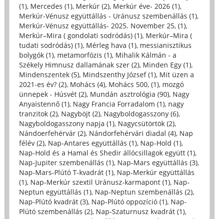
(1)
,
Mercedes (1)
,
Merkúr (2)
,
Merkúr éve- 2026 (1)
,
Merkúr-Vénusz együttállás - Uránusz szembenállás (1)
,
Merkúr-Vénusz együttállás- 2025. November 25, (1)
,
Merkúr–Mira ( gondolati sodródás) (1)
,
Merkúr–Mira (
tudati sodródás) (1)
,
Mérleg hava (1)
,
messianisztikus
bolygók (1)
,
metamorfózis (1)
,
Mihalik Kálmán - a
Székely Himnusz dallamának szer (2)
,
Minden Egy (1)
,
Mindenszentek (5)
,
Mindszenthy József (1)
,
Mit üzen a
2021-es év? (2)
,
Mohács (4)
,
Mohács 500, (1)
,
mozgó
ünnepek - Húsvét (2)
,
Mundán asztrológia (90)
,
Nagy
Anyaistennő (1)
,
Nagy Francia Forradalom (1)
,
nagy
tranzitok (2)
,
Nagyböjt (2)
,
Nagyboldogasszony (6)
,
Nagyboldogasszony napja (1)
,
Nagycsütörtök (2)
,
Nándoerfehérvár (2)
,
Nándorfehérvári diadal (4)
,
Nap
félév (2)
,
Nap-Antares együttállás (1)
,
Nap-Hold (1)
,
Nap-Hold és a Hamal és Shedir állócsillagok együtt (1)
,
Nap-Jupiter szembenállás (1)
,
Nap-Mars együttállás (3)
,
Nap-Mars-Plútó T-kvadrát (1)
,
Nap-Merkúr együttállás
(1)
,
Nap-Merkúr szextil Uránusz-karmapont (1)
,
Nap-
Neptun együttállás (1)
,
Nap-Neptun szembenállás (2)
,
Nap-Plútó kvadrát (3)
,
Nap-Plútó oppozíció (1)
,
Nap-
Plútó szembenállás (2)
,
Nap-Szaturnusz kvadrát (1)
,