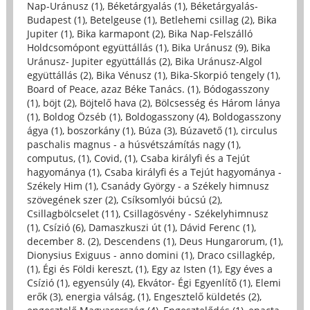
Nap-Uránusz (1)
,
Béketárgyalás (1)
,
Béketárgyalás-
Budapest (1)
,
Betelgeuse (1)
,
Betlehemi csillag (2)
,
Bika
Jupiter (1)
,
Bika karmapont (2)
,
Bika Nap-Felszálló
Holdcsomópont együttállás (1)
,
Bika Uránusz (9)
,
Bika
Uránusz- Jupiter együttállás (2)
,
Bika Uránusz-Algol
együttállás (2)
,
Bika Vénusz (1)
,
Bika-Skorpió tengely (1)
,
Board of Peace, azaz Béke Tanács. (1)
,
Bódogasszony
(1)
,
böjt (2)
,
Böjtelő hava (2)
,
Bölcsesség és Három lánya
(1)
,
Boldog Özséb (1)
,
Boldogasszony (4)
,
Boldogasszony
ágya (1)
,
boszorkány (1)
,
Búza (3)
,
Búzavető (1)
,
circulus
paschalis magnus - a húsvétszámítás nagy (1)
,
computus, (1)
,
Covid, (1)
,
Csaba királyfi és a Tejút
hagyománya (1)
,
Csaba királyfi és a Tejút hagyománya -
Székely Him (1)
,
Csanády György - a Székely himnusz
szövegének szer (2)
,
Csíksomlyói búcsú (2)
,
Csillagbölcselet (11)
,
Csillagösvény - Székelyhimnusz
(1)
,
Csízió (6)
,
Damaszkuszi út (1)
,
Dávid Ferenc (1)
,
december 8. (2)
,
Descendens (1)
,
Deus Hungarorum, (1)
,
Dionysius Exiguus - anno domini (1)
,
Draco csillagkép,
(1)
,
Égi és Földi kereszt, (1)
,
Egy az Isten (1)
,
Egy éves a
Csízió (1)
,
egyensúly (4)
,
Ekvátor- Égi Egyenlítő (1)
,
Elemi
erők (3)
,
energia válság, (1)
,
Engesztelő küldetés (2)
,