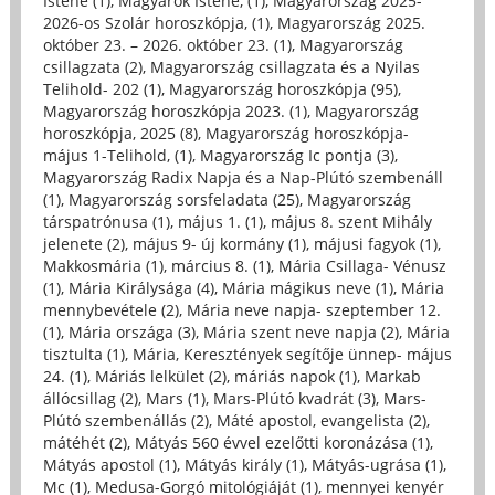
Istene (1)
,
Magyarok Istene, (1)
,
Magyarország 2025-
2026-os Szolár horoszkópja, (1)
,
Magyarország 2025.
október 23. – 2026. október 23. (1)
,
Magyarország
csillagzata (2)
,
Magyarország csillagzata és a Nyilas
Telihold- 202 (1)
,
Magyarország horoszkópja (95)
,
Magyarország horoszkópja 2023. (1)
,
Magyarország
horoszkópja, 2025 (8)
,
Magyarország horoszkópja-
május 1-Telihold, (1)
,
Magyarország Ic pontja (3)
,
Magyarország Radix Napja és a Nap-Plútó szembenáll
(1)
,
Magyarország sorsfeladata (25)
,
Magyarország
társpatrónusa (1)
,
május 1. (1)
,
május 8. szent Mihály
jelenete (2)
,
május 9- új kormány (1)
,
májusi fagyok (1)
,
Makkosmária (1)
,
március 8. (1)
,
Mária Csillaga- Vénusz
(1)
,
Mária Királysága (4)
,
Mária mágikus neve (1)
,
Mária
mennybevétele (2)
,
Mária neve napja- szeptember 12.
(1)
,
Mária országa (3)
,
Mária szent neve napja (2)
,
Mária
tisztulta (1)
,
Mária, Keresztények segítője ünnep- május
24. (1)
,
Máriás lelkület (2)
,
máriás napok (1)
,
Markab
állócsillag (2)
,
Mars (1)
,
Mars-Plútó kvadrát (3)
,
Mars-
Plútó szembenállás (2)
,
Máté apostol, evangelista (2)
,
mátéhét (2)
,
Mátyás 560 évvel ezelőtti koronázása (1)
,
Mátyás apostol (1)
,
Mátyás király (1)
,
Mátyás-ugrása (1)
,
Mc (1)
,
Medusa-Gorgó mitológiáját (1)
,
mennyei kenyér