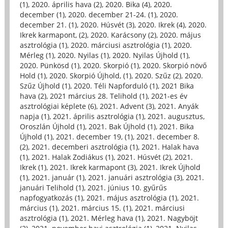
(1)
,
2020. április hava (2)
,
2020. Bika (4)
,
2020.
december (1)
,
2020. december 21-24. (1)
,
2020.
december 21. (1)
,
2020. Húsvét (3)
,
2020. Ikrek (4)
,
2020.
Ikrek karmapont, (2)
,
2020. Karácsony (2)
,
2020. május
asztrológia (1)
,
2020. márciusi asztrológia (1)
,
2020.
Mérleg (1)
,
2020. Nyilas (1)
,
2020. Nyilas Újhold (1)
,
2020. Pünkösd (1)
,
2020. Skorpió (1)
,
2020. Skorpió növő
Hold (1)
,
2020. Skorpió Újhold, (1)
,
2020. Szűz (2)
,
2020.
Szűz Újhold (1)
,
2020. Téli Napforduló (1)
,
2021 Bika
hava (2)
,
2021 március 28. Telihold (1)
,
2021-es év
asztrológiai képlete (6)
,
2021. Advent (3)
,
2021. Anyák
napja (1)
,
2021. április asztrológia (1)
,
2021. augusztus,
Oroszlán Újhold (1)
,
2021. Bak Újhold (1)
,
2021. Bika
Újhold (1)
,
2021. december 19, (1)
,
2021. december 8.
(2)
,
2021. decemberi asztrológia (1)
,
2021. Halak hava
(1)
,
2021. Halak Zodiákus (1)
,
2021. Húsvét (2)
,
2021.
Ikrek (1)
,
2021. Ikrek karmapont (3)
,
2021. Ikrek Újhold
(1)
,
2021. január (1)
,
2021. januári asztrológia (3)
,
2021.
januári Telihold (1)
,
2021. június 10. gyűrűs
napfogyatkozás (1)
,
2021. május asztrológia (1)
,
2021.
március (1)
,
2021. március 15. (1)
,
2021. márciusi
asztrológia (1)
,
2021. Mérleg hava (1)
,
2021. Nagyböjt