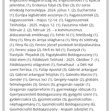
engesztelő Magyarország (4)
,
Engesztelődés (1)
,
epacta
jelentése, (1)
,
Eridanus folyó (3)
,
Éter (3)
,
EU soros
elnökség horoszkópja- 2024. július 1. (2)
,
Eucharistia
(1)
,
Európa legbátrabb asszonya (1)
,
Fagyosszentek (2)
,
Fagyosszentek - május 12-14. (1)
,
Fagyosszentek
Teliholdja - 2025. május 12. (1)
,
Fausztina nővér (2)
,
február 2. (2)
,
február 25. - a kommunizmus
áldozatainak emléknapj (1)
,
Fehér ló (1)
,
felelősség (1)
,
Fény (1)
,
fény és árnya világharca (1)
,
fény és sötétség
(1)
,
Fény-fiú (2)
,
Ferenc József pünkösdi királyválasztása
(1)
,
Ferenc pápa (2)
,
Férfi és Nő (1)
,
Fiastyúk (1)
,
Fiastyúk- Plejadok (3)
,
Fogolykiváltó Boldogasszony (1)
,
Föld elem (1)
,
Földközeli Telihold - 2025. Október 7. (1)
,
Földközpontú világnézet (1)
,
Fomalhaut - a Déli Hal
szent forrása, (1)
,
Fülöp Apostol (3)
,
Gábriel arkangyal
(2)
,
Gábriel arkangyal felújítás (1)
,
Galeotto Marzio (1)
,
Gender (1)
,
Genius loci (1)
,
Gergely-naptár (2)
,
globális
felmelegedés (3)
,
Gnózis (5)
,
gregorián naptár (1)
,
Gregorián naptárreform (1)
,
gyermekágyi időszak (1)
,
Gyertyaszentelő Boldogasszony (4)
,
gyógyító szent (1)
,
gyökércsakra (2)
,
gyümölcsoltás (3)
,
gyümölcsoltás -
néphagyomány (1)
,
Gyümölcsoltó Boldogasszony (6)
,
Gyümölcsoltó Boldogasszony - Angyali üdvözlet (1)
,