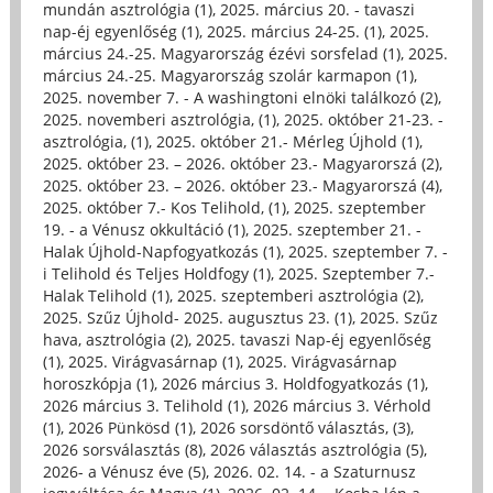
mundán asztrológia (1)
,
2025. március 20. - tavaszi
nap-éj egyenlőség (1)
,
2025. március 24-25. (1)
,
2025.
március 24.-25. Magyarország ézévi sorsfelad (1)
,
2025.
március 24.-25. Magyarország szolár karmapon (1)
,
2025. november 7. - A washingtoni elnöki találkozó (2)
,
2025. novemberi asztrológia, (1)
,
2025. október 21-23. -
asztrológia, (1)
,
2025. október 21.- Mérleg Újhold (1)
,
2025. október 23. – 2026. október 23.- Magyarorszá (2)
,
2025. október 23. – 2026. október 23.- Magyarorszá (4)
,
2025. október 7.- Kos Telihold, (1)
,
2025. szeptember
19. - a Vénusz okkultáció (1)
,
2025. szeptember 21. -
Halak Újhold-Napfogyatkozás (1)
,
2025. szeptember 7. -
i Telihold és Teljes Holdfogy (1)
,
2025. Szeptember 7.-
Halak Telihold (1)
,
2025. szeptemberi asztrológia (2)
,
2025. Szűz Újhold- 2025. augusztus 23. (1)
,
2025. Szűz
hava, asztrológia (2)
,
2025. tavaszi Nap-éj egyenlőség
(1)
,
2025. Virágvasárnap (1)
,
2025. Virágvasárnap
horoszkópja (1)
,
2026 március 3. Holdfogyatkozás (1)
,
2026 március 3. Telihold (1)
,
2026 március 3. Vérhold
(1)
,
2026 Pünkösd (1)
,
2026 sorsdöntő választás, (3)
,
2026 sorsválasztás (8)
,
2026 választás asztrológia (5)
,
2026- a Vénusz éve (5)
,
2026. 02. 14. - a Szaturnusz