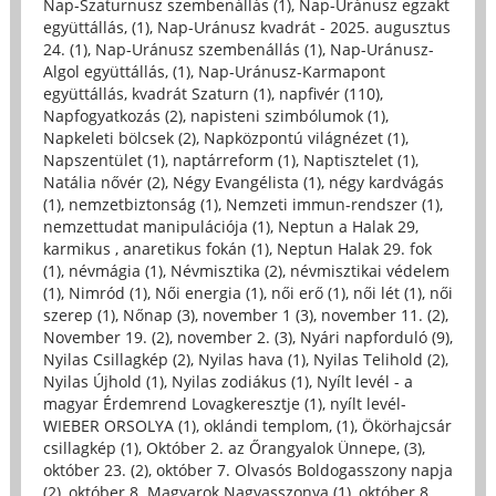
Nap-Szaturnusz szembenállás (1)
,
Nap-Uránusz egzakt
együttállás, (1)
,
Nap-Uránusz kvadrát - 2025. augusztus
24. (1)
,
Nap-Uránusz szembenállás (1)
,
Nap-Uránusz-
Algol együttállás, (1)
,
Nap-Uránusz-Karmapont
együttállás, kvadrát Szaturn (1)
,
napfivér (110)
,
Napfogyatkozás (2)
,
napisteni szimbólumok (1)
,
Napkeleti bölcsek (2)
,
Napközpontú világnézet (1)
,
Napszentület (1)
,
naptárreform (1)
,
Naptisztelet (1)
,
Natália nővér (2)
,
Négy Evangélista (1)
,
négy kardvágás
(1)
,
nemzetbiztonság (1)
,
Nemzeti immun-rendszer (1)
,
nemzettudat manipulációja (1)
,
Neptun a Halak 29,
karmikus , anaretikus fokán (1)
,
Neptun Halak 29. fok
(1)
,
névmágia (1)
,
Névmisztika (2)
,
névmisztikai védelem
(1)
,
Nimród (1)
,
Női energia (1)
,
női erő (1)
,
női lét (1)
,
női
szerep (1)
,
Nőnap (3)
,
november 1 (3)
,
november 11. (2)
,
November 19. (2)
,
november 2. (3)
,
Nyári napforduló (9)
,
Nyilas Csillagkép (2)
,
Nyilas hava (1)
,
Nyilas Telihold (2)
,
Nyilas Újhold (1)
,
Nyilas zodiákus (1)
,
Nyílt levél - a
magyar Érdemrend Lovagkeresztje (1)
,
nyílt levél-
WIEBER ORSOLYA (1)
,
oklándi templom, (1)
,
Ökörhajcsár
csillagkép (1)
,
Október 2. az Őrangyalok Ünnepe, (3)
,
október 23. (2)
,
október 7. Olvasós Boldogasszony napja
(2)
,
október 8. Magyarok Nagyasszonya (1)
,
október 8.