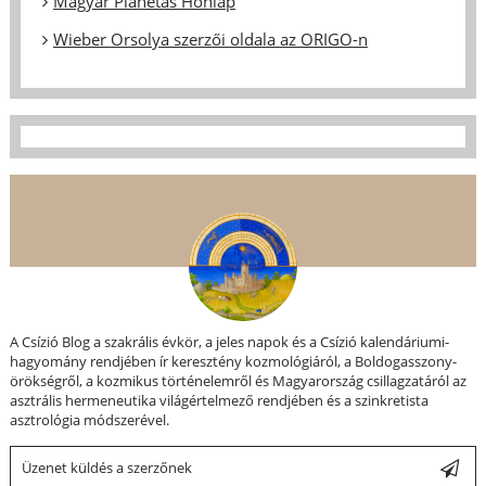
Magyar Planétás Honlap
Wieber Orsolya szerzői oldala az ORIGO-n
A Csízió Blog a szakrális évkör, a jeles napok és a Csízió kalendáriumi-
hagyomány rendjében ír keresztény kozmológiáról, a Boldogasszony-
örökségről, a kozmikus történelemről és Magyarország csillagzatáról az
asztrális hermeneutika világértelmező rendjében és a szinkretista
asztrológia módszerével.
Üzenet küldés a szerzőnek