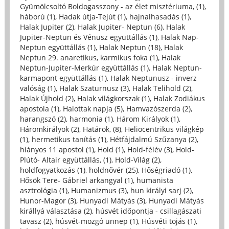
Gyümölcsoltó Boldogasszony - az élet misztériuma, (1)
,
háború (1)
,
Hadak útja-Tejút (1)
,
hajnalhasadás (1)
,
Halak Jupiter (2)
,
Halak Jupiter- Neptun (6)
,
Halak
Jupiter-Neptun és Vénusz együttállás (1)
,
Halak Nap-
Neptun együttállás (1)
,
Halak Neptun (18)
,
Halak
Neptun 29. anaretikus, karmikus foka (1)
,
Halak
Neptun-Jupiter-Merkúr együttállás (1)
,
Halak Neptun-
karmapont együttállás (1)
,
Halak Neptunusz - inverz
valóság (1)
,
Halak Szaturnusz (3)
,
Halak Telihold (2)
,
Halak Újhold (2)
,
Halak világkorszak (1)
,
Halak Zodiákus
apostola (1)
,
Halottak napja (5)
,
Hamvazószerda (2)
,
harangszó (2)
,
harmonia (1)
,
Három Királyok (1)
,
Háromkirályok (2)
,
Határok, (8)
,
Heliocentrikus világkép
(1)
,
hermetikus tanítás (1)
,
Hétfájdalmú Szűzanya (2)
,
hiányos 11 apostol (1)
,
Hold (1)
,
Hold-félév (3)
,
Hold-
Plútó- Altair együttállás, (1)
,
Hold-Világ (2)
,
holdfogyatkozás (1)
,
holdnővér (25)
,
Hőségriadó (1)
,
Hősök Tere- Gábriel arkangyal (1)
,
humanista
asztrológia (1)
,
Humanizmus (3)
,
hun királyi sarj (2)
,
Hunor-Magor (3)
,
Hunyadi Mátyás (3)
,
Hunyadi Mátyás
királlyá választása (2)
,
húsvét időpontja - csillagászati
tavasz (2)
,
húsvét-mozgó ünnep (1)
,
Húsvéti tojás (1)
,