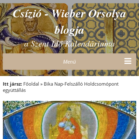
Csízió - Wieber Orsolya
blogja
a Szent Idő Kalendáriuma
Menü
Itt jársz:
Főoldal
»
Bika Nap-Felszálló Holdcsomópont
együttállás