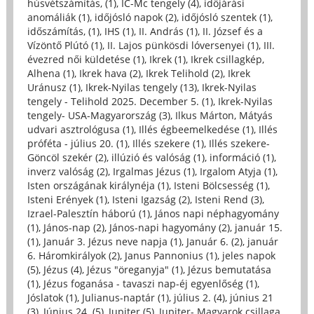
húsvétszámítás, (1)
,
IC-Mc tengely (4)
,
időjárási
anomáliák (1)
,
időjósló napok (2)
,
időjósló szentek (1)
,
időszámítás, (1)
,
IHS (1)
,
II. András (1)
,
II. József és a
Vízöntő Plútó (1)
,
II. Lajos pünkösdi lóversenyei (1)
,
III.
évezred női küldetése (1)
,
Ikrek (1)
,
Ikrek csillagkép,
Alhena (1)
,
Ikrek hava (2)
,
Ikrek Telihold (2)
,
Ikrek
Uránusz (1)
,
Ikrek-Nyilas tengely (13)
,
Ikrek-Nyilas
tengely - Telihold 2025. December 5. (1)
,
Ikrek-Nyilas
tengely- USA-Magyarország (3)
,
Ilkus Márton, Mátyás
udvari asztrológusa (1)
,
Illés égbeemelkedése (1)
,
Illés
próféta - július 20. (1)
,
Illés szekere (1)
,
Illés szekere-
Göncöl szekér (2)
,
illúzió és valóság (1)
,
információ (1)
,
inverz valóság (2)
,
Irgalmas Jézus (1)
,
Irgalom Atyja (1)
,
Isten országának királynéja (1)
,
Isteni Bölcsesség (1)
,
Isteni Erények (1)
,
Isteni Igazság (2)
,
Isteni Rend (3)
,
Izrael-Palesztín háború (1)
,
János napi néphagyomány
(1)
,
János-nap (2)
,
János-napi hagyomány (2)
,
január 15.
(1)
,
Január 3. Jézus neve napja (1)
,
Január 6. (2)
,
január
6. Háromkirályok (2)
,
Janus Pannonius (1)
,
jeles napok
(5)
,
Jézus (4)
,
Jézus "öreganyja" (1)
,
Jézus bemutatása
(1)
,
Jézus foganása - tavaszi nap-éj egyenlőség (1)
,
Jóslatok (1)
,
Julianus-naptár (1)
,
július 2. (4)
,
június 21
(3)
,
Június 24. (5)
,
Jupiter (5)
,
Jupiter- Magyarok csillaga