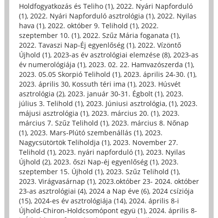
Holdfogyatkozás és Teliho (1)
,
2022. Nyári Napforduló
(1)
,
2022. Nyári Napforduló asztrológia (1)
,
2022. Nyilas
hava (1)
,
2022. október 9. Telihold (1)
,
2022.
szeptember 10. (1)
,
2022. Szűz Mária foganata (1)
,
2022. Tavaszi Nap-Éj egyenlőség (1)
,
2022. Vízöntő
Újhold (1)
,
2023-as év asztrológiai elemzése (8)
,
2023-as
év numerológiája (1)
,
2023. 02. 22. Hamvazószerda (1)
,
2023. 05.05 Skorpió Telihold (1)
,
2023. április 24-30. (1)
,
2023. április 30, Kossuth téri ima (1)
,
2023. Húsvét
asztrológia (2)
,
2023. január 30-31. Égbolt (1)
,
2023.
július 3. Telihold (1)
,
2023. Júniusi asztrológia, (1)
,
2023.
májusi asztrológia (1)
,
2023. március 20. (1)
,
2023.
március 7. Szűz Telihold (1)
,
2023. március 8. Nőnap
(1)
,
2023. Mars-Plútó szembenállás (1)
,
2023.
Nagycsütörtök Teliholdja (1)
,
2023. November 27.
Telihold (1)
,
2023. nyári napforduló (1)
,
2023. Nyilas
Újhold (2)
,
2023. őszi Nap-éj egyenlőség (1)
,
2023.
szeptember 15. Újhold (1)
,
2023. Szűz Telihold (1)
,
2023. Virágvasárnap (1)
,
2023.október 23- 2024. október
23-as asztrológiai (4)
,
2024 a Nap éve (6)
,
2024 csíziója
(15)
,
2024-es év asztrológiája (14)
,
2024. április 8-i
Újhold-Chiron-Holdcsomópont együ (1)
,
2024. április 8-