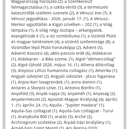
Magyarország horoszkó (2)
,
a Szentkereszt
felmagasztalása (1)
,
a szkíta-térítő (3)
,
a természeti
katasztrófák szellemi üzenete (2)
,
A Vénusz éve (7)
,
A
Vénusz jegyváltása - 2026. január 17. (1)
,
A Vénusz–
Merkúr együttállás a Kígyó szívében – 202 (1)
,
a Világ
lámpása (1)
,
A világ négy oszlopa – arkangyalok,
evangélisták é (1)
,
a víz szimbóluma (1)
,
a Vízöntő Plútó
és magyar történelem (4)
,
a vízöntő szellemisége (8)
,
a
Vízöntőbe lépő Plútó horoszkópja (2)
,
Advent (5)
,
Adventi Koszorú (4)
,
aktív-passzív erők (6)
,
Aldebaran
(1)
,
Aldebaran - a Bika szeme, (1)
,
Algol-"démoncsillag"
(2)
,
Algol-Újhold 2026. május 16. (1)
,
Alhena állócsillag
(3)
,
Aloysius Lillius humanista csillagász (1)
,
Amerika (1)
,
Angyali üdvözlet (2)
,
Angyali üdvözlet - Jézus foganása
(1)
,
Anjou-kori lovagrendek, (1)
,
anno domini (1)
,
Antares a Skorpió szíve. (1)
,
Antonio Bonfini (1)
,
Anyaföld (3)
,
Anyák napja (3)
,
anyaméh (1)
,
Anyaság (2)
,
Anyatermészet (2)
,
Apostoli Magyar Királyság (4)
,
április
1. (1)
,
április 24. (1)
,
Aquila - "Jupiter madara" (1)
,
Aquila–Sas csillagzat (1)
,
Aquila–Sas csillagzat - Turul
(1)
,
Aranybulla 800 (1)
,
aratás (3)
,
Arché (2)
,
Archiregnum születése (2)
,
Árpád-házi királylány (1)
,
Árpád-házi Szent Margit (1)
,
Ars Regina (103)
,