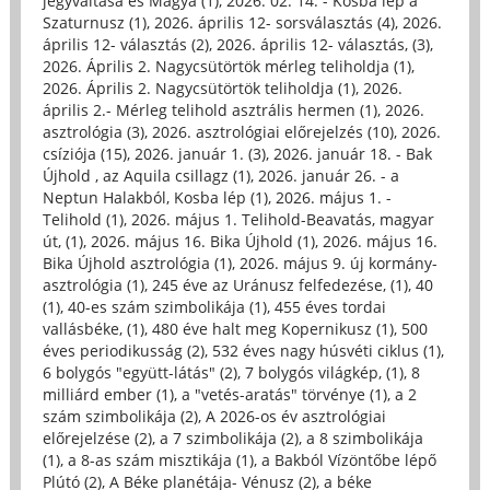
jegyváltása és Magya (1)
,
2026. 02. 14. - Kosba lép a
Szaturnusz (1)
,
2026. április 12- sorsválasztás (4)
,
2026.
április 12- választás (2)
,
2026. április 12- választás, (3)
,
2026. Április 2. Nagycsütörtök mérleg teliholdja (1)
,
2026. Április 2. Nagycsütörtök teliholdja (1)
,
2026.
április 2.- Mérleg telihold asztrális hermen (1)
,
2026.
asztrológia (3)
,
2026. asztrológiai előrejelzés (10)
,
2026.
csíziója (15)
,
2026. január 1. (3)
,
2026. január 18. - Bak
Újhold , az Aquila csillagz (1)
,
2026. január 26. - a
Neptun Halakból, Kosba lép (1)
,
2026. május 1. -
Telihold (1)
,
2026. május 1. Telihold-Beavatás, magyar
út, (1)
,
2026. május 16. Bika Újhold (1)
,
2026. május 16.
Bika Újhold asztrológia (1)
,
2026. május 9. új kormány-
asztrológia (1)
,
245 éve az Uránusz felfedezése, (1)
,
40
(1)
,
40-es szám szimbolikája (1)
,
455 éves tordai
vallásbéke, (1)
,
480 éve halt meg Kopernikusz (1)
,
500
éves periodikusság (2)
,
532 éves nagy húsvéti ciklus (1)
,
6 bolygós "együtt-látás" (2)
,
7 bolygós világkép, (1)
,
8
milliárd ember (1)
,
a "vetés-aratás" törvénye (1)
,
a 2
szám szimbolikája (2)
,
A 2026-os év asztrológiai
előrejelzése (2)
,
a 7 szimbolikája (2)
,
a 8 szimbolikája
(1)
,
a 8-as szám misztikája (1)
,
a Bakból Vízöntőbe lépő
Plútó (2)
,
A Béke planétája- Vénusz (2)
,
a béke