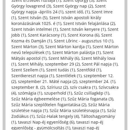
Szent Erzsébet rózsája (1)
,
Szent György (3)
,
Szent
György lovagrend (3)
,
Szent György nap (2)
,
Szent
György napja -április 24 (1)
,
szent idő, (1)
,
Szent Imre
(1)
,
Szent István (5)
,
Szent István apostoli király
koronázásának 1025. é (1)
,
Szent István felajánlása (2)
,
Szent István intelmei (1)
,
Szent István kenyere (1)
,
Szent
Jobb (1)
,
Szent Karácsony (1)
,
Szent Korona (6)
,
Szent
Kozma és Damján (1)
,
Szent Lőrinc - augusztus 10 (1)
,
Szent Márton (3)
,
Szent Márton kardja (1)
,
Szent Márton
nevű települések (1)
,
Szent Márton palástja (1)
,
Szent
Mátyás apostol (1)
,
Szent Mihály (6)
,
Szent Mihály lova
(1)
,
Szent Mihály, szeptember 29 (2)
,
Szent Pál napja (1)
,
Szent Szellem (1)
,
Szent tudás (1)
,
Szentföld (1)
,
Szentkereszt napja (1)
,
Szentlélek (1)
,
szeptember 12.
(2)
,
szeptember 21. Máté napja (2)
,
szeptember 24. (1)
,
szeptember 8. (2)
,
Szíriusz (2)
,
szív csakra (1)
,
Szívcsakra
(4)
,
szómágia (1)
,
szuperhold (1)
,
Szűz csillagkép (1)
,
Szűz Mária égbeemelése (1)
,
Szűz Mária foganata (3)
,
Szűz Mária szeplőtelen fogantatása (2)
,
Szűz Mária
születése napja (1)
,
Szűz Mária születésnapja (1)
,
Szűz
Zodiákus (1)
,
Szűz-Halak tengely (4)
,
Táltoshagyomány
(1)
,
tavaszi Nap-éj egyenlőség (6)
,
tavaszi nap-éj
egyenlőség - gyümölcsoltás (1)
,
tavaszi nap-éj