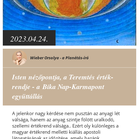
2023.04.24.
Wieber Orsolya - a Planétás-író
Isten nézőpontja, a Teremtés érték-
rendje - a Bika Nap-Karmapont
együttállás
A jelenkor nagy kérdése nem pusztán az anyagi lét
válsága, hanem az anyag szintje fölött uralkodó,
szellemi értékrend válsága.. Ezért oly különleges a
magyar értékrend melletti kiállás apostoli
látogatásának az időzítése, amely hazánk