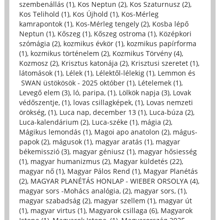
szembenállás (1)
,
Kos Neptun (2)
,
Kos Szaturnusz (2)
,
Kos Telihold (1)
,
Kos Újhold (1)
,
Kos-Mérleg
kamrapontok (1)
,
Kos-Mérleg tengely (2)
,
Kosba lépő
Neptun (1)
,
Kőszeg (1)
,
Kőszeg ostroma (1)
,
Középkori
szómágia (2)
,
kozmikus évkör (1)
,
kozmikus papírforma
(1)
,
kozmikus történelem (2)
,
Kozmikus Törvény (4)
,
Kozmosz (2)
,
Krisztus katonája (2)
,
Krisztusi szeretet (1)
,
látomások (1)
,
Lélek (1)
,
Lélektől-lélekig (1)
,
Lemmon és
SWAN üstökösök - 2025 október (1)
,
Lételemek (1)
,
Levegő elem (3)
,
ló, paripa, (1)
,
Lölkök napja (3)
,
Lovak
védőszentje, (1)
,
lovas csillagképek, (1)
,
Lovas nemzeti
örökség, (1)
,
Luca nap, december 13 (1)
,
Luca-búza (2)
,
Luca-kalendárium (2)
,
Luca-széke (1)
,
mágia (2)
,
Mágikus lemondás (1)
,
Magoi apo anatolon (2)
,
mágus-
papok (2)
,
mágusok (1)
,
magyar aratás (1)
,
magyar
békemisszió (3)
,
magyar géniusz (1)
,
magyar hősiesség
(1)
,
magyar humanizmus (2)
,
Magyar küldetés (22)
,
magyar nő (1)
,
Magyar Pálos Rend (1)
,
Magyar Planétás
(2)
,
MAGYAR PLANÉTÁS HONLAP - WIEBER ORSOLYA (4)
,
magyar sors -Mohács analógia, (2)
,
magyar sors, (1)
,
magyar szabadság (2)
,
magyar szellem (1)
,
magyar út
(1)
,
magyar virtus (1)
,
Magyarok csillaga (6)
,
Magyarok