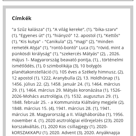
Címkék
"a Szűz kalásza" (1)
,
"A világ kereke", (1)
,
"bika-szarv"
(1)
,
"Egyenes út" (1)
,
"hiányzó" 12. apostol (1)
,
"Kettős"
(1)
,
"Kis kutya" - "Canikula" (2)
,
"magi" (2)
,
"minden
remeték Atyja" (1)
,
"rontó-bontó" Luca (1)
,
"rövid, mint a
pünkösdi királyság" (1)
,
"szekercés Mátyás" (2)
,
, 2026.
május 1- Magyarország beavató pontja, (1)
,
, történelmi
ismétlődés, (1)
,
0 szimbolikája (3)
,
10 bolygós
planétakonstelláció (1)
,
105 éves a Székely himnusz, (2)
,
12 apostol (1)
,
1222, Aranybulla (2)
,
13. Holdhónap (1)
,
1456. július 22. (2)
,
1458. január 24. (1)
,
1464. március
29. (1)
,
1464. március 29. Mátyás koronázása (1)
,
1526-
2026-Mohács asztrológia, (1)
,
1532. augusztus 29. (1)
,
1848. február 25. - a Kommunista Kiáltvány megjele (2)
,
1848. március 15. (4)
,
1941. március 28. (1)
,
1941.
március 28. Magyarország a II. Világháborúba (1)
,
1956.
november 4. (1)
,
2020 asztrológiai előrejelzés (23)
,
2020
korszakváltás, (1)
,
2020 Kos csillagjegy (1)
,
2020-
kORSZAKKAPU (1)
,
2020. Advent (3)
,
2020. Anyáknapja