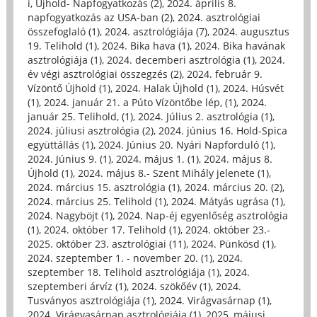
i, Újhold- Napfogyatkozás (2)
,
2024. április 8.
napfogyatkozás az USA-ban (2)
,
2024. asztrológiai
összefoglaló (1)
,
2024. asztrológiája (7)
,
2024. augusztus
19. Telihold (1)
,
2024. Bika hava (1)
,
2024. Bika havának
asztrológiája (1)
,
2024. decemberi asztrológia (1)
,
2024.
év végi asztrológiai összegzés (2)
,
2024. február 9.
Vízöntő Újhold (1)
,
2024. Halak Újhold (1)
,
2024. Húsvét
(1)
,
2024. január 21. a Púto Vízöntőbe lép, (1)
,
2024.
január 25. Telihold, (1)
,
2024. Július 2. asztrológia (1)
,
2024. júliusi asztrológia (2)
,
2024. június 16. Hold-Spica
együttállás (1)
,
2024. Június 20. Nyári Napforduló (1)
,
2024. Június 9. (1)
,
2024. május 1. (1)
,
2024. május 8.
Újhold (1)
,
2024. május 8.- Szent Mihály jelenete (1)
,
2024. március 15. asztrológia (1)
,
2024. március 20. (2)
,
2024. március 25. Telihold (1)
,
2024. Mátyás ugrása (1)
,
2024. Nagyböjt (1)
,
2024. Nap-éj egyenlőség asztrológia
(1)
,
2024. október 17. Telihold (1)
,
2024. október 23.-
2025. október 23. asztrológiai (11)
,
2024. Pünkösd (1)
,
2024. szeptember 1. - november 20. (1)
,
2024.
szeptember 18. Telihold asztrológiája (1)
,
2024.
szeptemberi árvíz (1)
,
2024. szökőév (1)
,
2024.
Tusványos asztrológiája (1)
,
2024. Virágvasárnap (1)
,
2024. Virágvasárnap asztrológiája (1)
,
2025, májusi