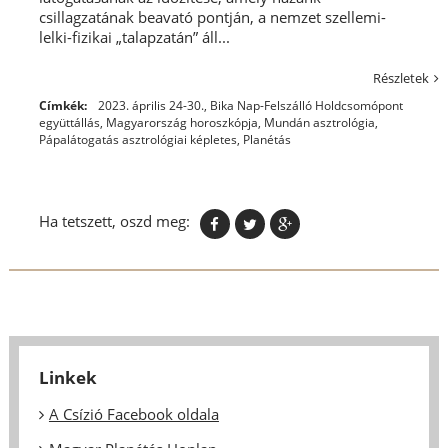
csillagzatának beavató pontján, a nemzet szellemi-
lelki-fizikai „talapzatán” áll...
Részletek
Címkék:
2023. április 24-30.
,
Bika Nap-Felszálló Holdcsomópont
együttállás
,
Magyarország horoszkópja
,
Mundán asztrológia
,
Pápalátogatás asztrológiai képletes
,
Planétás
Ha tetszett, oszd meg:
Linkek
A Csízió Facebook oldala