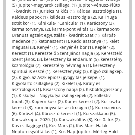
(5)
,
Jupiter-magyarok csillaga, (1)
,
Jupiter-Vénusz-Plútó
T-kvadrát, (1)
,
Jurisics Miklós (1)
,
Káldeai asztrológia (1)
,
Káldeus papok (1)
,
káldeusi-asztrológia (2)
,
Kali Yuga
sötét kor (1)
,
Kánikula- "Canicula" (1)
,
Karácsony (3)
,
karma törvénye, (2)
,
karma-pont váltás (3)
,
karmapont-
Uránusz egzakt együttálás - kvadrát Szat (1)
,
Kárpát-
medence (1)
,
katonaszent (1)
,
Kedd asszonya (1)
,
kelet
mágusai (3)
,
Kenyér (1)
,
kenyér és bor (1)
,
Kepler (2)
,
Kereszt (1)
,
Keresztelő Szent János napja (5)
,
Keresztelő
Szent János, (3)
,
keresztény kalendárium (5)
,
keresztény
kozmológia (7)
,
keresztény névmágia (1)
,
keresztény
spirituális esszé (1)
,
Kereszténység (3)
,
Kígyó csillagkép,
(2)
,
Kígyó, az Aszklépioszi gyógyítás jelképe, (1)
,
Kígyótartó csillagkép (2)
,
Kikelet (5)
,
Király és
asztrológus (1)
,
Kisasszony napja (2)
,
Kisboldogasszony
(1)
,
Kiskutya - Nagykutya csillagképek (2)
,
kollektív
tudat, (3)
,
Kopernikusz (2)
,
Kör és kereszt (2)
,
Kör osztó
kereszt (3)
,
kormányváltás-asztrológia (1)
,
Korona vírus
(6)
,
Köröszt (4)
,
Körosztó kereszt (1)
,
Korszakkapu (5)
,
Korszakkapu- 2020, (1)
,
Korszakváltás (3)
,
Kos 0. fok (2)
,
Kos csillagjegy (1)
,
Kos Mars (2)
,
Kos Mars-Halak
Neptun együttállás (1)
,
Kos Nap-Jupiter- Mérleg Hold