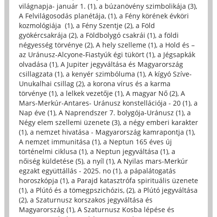
világnapja- január 1. (1)
,
a búzanövény szimbolikája (3)
,
A Felvilágosodás planétája, (1)
,
a Fény körének évköri
kozmológiája (1)
,
a Fény Szentje (2)
,
a Föld
gyökércsakrája (2)
,
a Földbolygó csakrái (1)
,
a földi
négyesség törvénye (2)
,
A hely szelleme (1)
,
a Hold és –
az Uránusz-Alcyone-Fiastyúk égi tükört (1)
,
a Jégsapkák
olvadása (1)
,
A Jupiter jegyváltása és Magyarország
csillagzata (1)
,
a kenyér szimbóluma (1)
,
A kígyó Szíve-
Unukalhai csillag (2)
,
a korona vírus és a karma
törvénye (1)
,
a lelkek vezetője (1)
,
A magyar Nő (2)
,
A
Mars-Merkúr-Antares- Uránusz konstellációja - 20 (1)
,
a
Nap éve (1)
,
A Naprendszer 7. bolygója-Uránusz (1)
,
a
Négy elem szellemi üzenete (3)
,
a négy emberi karakter
(1)
,
a nemzet hivatása - Magyarország kamrapontja (1)
,
A nemzet immunitása (1)
,
a Neptun 165 éves új
történelmi ciklusa (1)
,
a Neptun jegyváltása (1)
,
a
nőiség küldetése (5)
,
a nyíl (1)
,
A Nyilas mars-Merkúr
egzakt együttállás - 2025. no (1)
,
a pápalátogatás
horoszkópja (1)
,
a Parajd katasztrófa spirituális üzenete
(1)
,
a Plútó és a tömegpszichózis, (2)
,
a Plútó jegyváltása
(2)
,
a Szaturnusz korszakos jegyváltása és
Magyarország (1)
,
A Szaturnusz Kosba lépése és