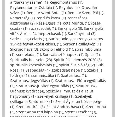
a "Sárkány szeme" (1)
,
Regiomontanus (1)
,
Regiomontanus Csíziója (1)
,
Regulus - az Oroszlán
szíve, (1)
,
Remete szent Antal (1)
,
Remete Szent Pál (1)
,
Remeteség (1)
,
rend és káosz (1)
,
reneszánsz
asztrológia (2)
,
Rész-Egész (1)
,
Rota Mundi, (1)
,
rózsa-
csodák (1)
,
rózsacsodák (1)
,
Sárkányölő (3)
,
Sárkányölő
vitéz, Április 24. népszokások (1)
,
Sárkányrend (3)
,
Sarkcsillag-Polaris (1)
,
Sarlós Boldogasszony (7)
,
saros
154-es fogyatkozási ciklus, (1)
,
Serpens csillagkép (1)
,
Skorpió hava (3)
,
Skorpió Telihold (1)
,
só szimbóluma
(1)
,
sorsfeladat (1)
,
Sorsválasztó napok , (1)
,
Spica (1)
,
Spirituális bölcselet (23)
,
Spirituális elemzés 2020 (8)
,
spirituális korszakváltás (1)
,
spirituális Nőiség (2)
,
Sub
Rosa (1)
,
Szabadság (4)
,
szabadság népe (1)
,
Szakrális
földrajz (1)
,
számmisztika (1)
,
Szaturnusz (1)
,
Szaturnusz jegyváltás (1)
,
Szaturnusz- Plútó együttállás
(2)
,
Szaturnusz-Jupiter együttállás (3)
,
Szaturnusz-
Uránusz kvadrát (4)
,
Székely Himnusz és a Tejút
hagyomány (1)
,
Székelyek csillaga (1)
,
Székelyek
csillaga- a Szaturnusz (1)
,
Szent Ágoston bölcsessége
(1)
,
Szent András (3)
,
Szent András hava (1)
,
Szent Anna
(3)
,
Szent Anna réti kápolna (1)
,
Szent Erzsébet (3)
,