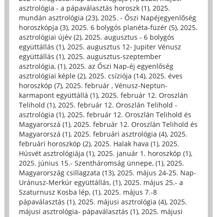
asztrológia - a pápaválasztás horoszk (1)
,
2025.
mundán asztrológia (23)
,
2025. - Őszi Napéjegyenlőség
horoszkópja (3)
,
2025. 6 bolygós planéta-füzér (5)
,
2025.
asztrológiai újév (2)
,
2025. augusztus - 6 bolygós
együttállás (1)
,
2025. augusztus 12- Jupiter Vénusz
együttállás (1)
,
2025. augusztus-szeptember
asztrológia, (1)
,
2025. az Őszi Nap-éj egyenlőség
asztrológiai képle (2)
,
2025. csíziója (14)
,
2025. éves
horoszkóp (7)
,
2025. február , Vénusz-Neptun-
karmapont együttállá (1)
,
2025. február 12. Oroszlán
Telihold (1)
,
2025. február 12. Oroszlán Telihold -
asztrológia (1)
,
2025. február 12. Oroszlán Telihold és
Magyarorszá (1)
,
2025. február 12. Oroszlán Telihold és
Magyarorszá (1)
,
2025. februári asztrológia (4)
,
2025.
februári horoszkóp (2)
,
2025. Halak hava (1)
,
2025.
Húsvét asztrológiája (1)
,
2025. január 1. horoszkóp (1)
,
2025. június 15.- Szentháromság ünnepe, (1)
,
2025.
Magyarország csillagzata (13)
,
2025. május 24-25. Nap-
Uránusz-Merkúr együttállás, (1)
,
2025. május 25.- a
Szaturnusz Kosba lép, (1)
,
2025. május 7.-8
pápaválasztás (1)
,
2025. májusi asztrológia (4)
,
2025.
májusi asztrológia- pápaválasztás (1)
,
2025. májusi