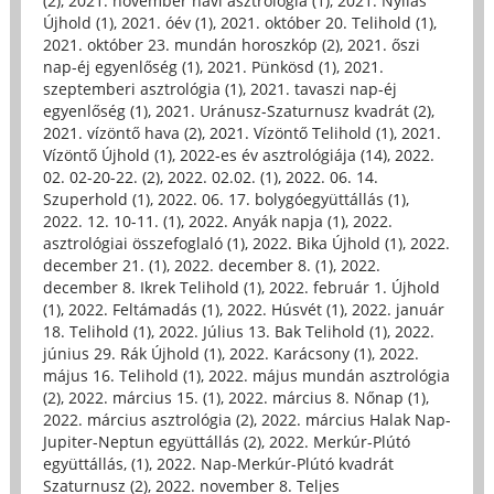
(2)
,
2021. november havi asztrológia (1)
,
2021. Nyilas
Újhold (1)
,
2021. óév (1)
,
2021. október 20. Telihold (1)
,
2021. október 23. mundán horoszkóp (2)
,
2021. őszi
nap-éj egyenlőség (1)
,
2021. Pünkösd (1)
,
2021.
szeptemberi asztrológia (1)
,
2021. tavaszi nap-éj
egyenlőség (1)
,
2021. Uránusz-Szaturnusz kvadrát (2)
,
2021. vízöntő hava (2)
,
2021. Vízöntő Telihold (1)
,
2021.
Vízöntő Újhold (1)
,
2022-es év asztrológiája (14)
,
2022.
02. 02-20-22. (2)
,
2022. 02.02. (1)
,
2022. 06. 14.
Szuperhold (1)
,
2022. 06. 17. bolygóegyüttállás (1)
,
2022. 12. 10-11. (1)
,
2022. Anyák napja (1)
,
2022.
asztrológiai összefoglaló (1)
,
2022. Bika Újhold (1)
,
2022.
december 21. (1)
,
2022. december 8. (1)
,
2022.
december 8. Ikrek Telihold (1)
,
2022. február 1. Újhold
(1)
,
2022. Feltámadás (1)
,
2022. Húsvét (1)
,
2022. január
18. Telihold (1)
,
2022. Július 13. Bak Telihold (1)
,
2022.
június 29. Rák Újhold (1)
,
2022. Karácsony (1)
,
2022.
május 16. Telihold (1)
,
2022. május mundán asztrológia
(2)
,
2022. március 15. (1)
,
2022. március 8. Nőnap (1)
,
2022. március asztrológia (2)
,
2022. március Halak Nap-
Jupiter-Neptun együttállás (2)
,
2022. Merkúr-Plútó
együttállás, (1)
,
2022. Nap-Merkúr-Plútó kvadrát
Szaturnusz (2)
,
2022. november 8. Teljes