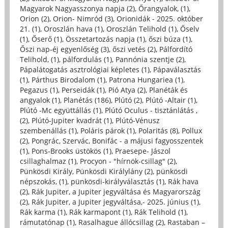
Magyarok Nagyasszonya napja (2)
,
Őrangyalok, (1)
,
Orion (2)
,
Orion- Nimród (3)
,
Orionidák - 2025. október
21. (1)
,
Oroszlán hava (1)
,
Oroszlán Telihold (1)
,
Őselv
(1)
,
Őserő (1)
,
Összetartozás napja (1)
,
őszi búza (1)
,
Őszi nap-éj egyenlőség (3)
,
őszi vetés (2)
,
Pálfordító
Telihold, (1)
,
pálfordulás (1)
,
Pannónia szentje (2)
,
Pápalátogatás asztrológiai képletes (1)
,
Pápaválasztás
(1)
,
Párthus Birodalom (1)
,
Patrona Hungariea (1)
,
Pegazus (1)
,
Perseidák (1)
,
Pió Atya (2)
,
Planéták és
angyalok (1)
,
Planétás (186)
,
Plútó (2)
,
Plútó -Altair (1)
,
Plútó -Mc együttállás (1)
,
Plútó Oculus - tisztánlátás ,
(2)
,
Plútó-Jupiter kvadrát (1)
,
Plútó-Vénusz
szembenállás (1)
,
Poláris párok (1)
,
Polaritás (8)
,
Pollux
(2)
,
Pongrác, Szervác, Bonifác - a májusi fagyosszentek
(1)
,
Pons-Brooks üstökös (1)
,
Praesepe- Jászol
csillaghalmaz (1)
,
Procyon - "hírnök-csillag" (2)
,
Pünkösdi Király, Pünkösdi Királylány (2)
,
pünkösdi
népszokás, (1)
,
pünkösdi-királyválasztás (1)
,
Rák hava
(2)
,
Rák Jupiter, a Jupiter jegyváltása és Magyarország
(2)
,
Rák Jupiter, a Jupiter jegyváltása,- 2025. június (1)
,
Rák karma (1)
,
Rák karmapont (1)
,
Rák Telihold (1)
,
rámutatónap (1)
,
Rasalhague állócsillag (2)
,
Rastaban –