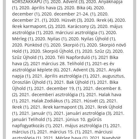
kORSZAKKAPU (1)
,
2020. Advent (3)
,
2020. Anyáknapja
(1)
,
2020. április hava (2)
,
2020. Bika (4)
,
2020.
december (1)
,
2020. december 21-24. (1)
,
2020.
december 21. (1)
,
2020. Húsvét (3)
,
2020. Ikrek (4)
,
2020.
Ikrek karmapont, (2)
,
2020. Karácsony (2)
,
2020. május
asztrológia (1)
,
2020. márciusi asztrológia (1)
,
2020.
Mérleg (1)
,
2020. Nyilas (1)
,
2020. Nyilas Újhold (1)
,
2020. Pünkösd (1)
,
2020. Skorpió (1)
,
2020. Skorpió növő
Hold (1)
,
2020. Skorpió Újhold, (1)
,
2020. Szűz (2)
,
2020.
Szűz Újhold (1)
,
2020. Téli Napforduló (1)
,
2021 Bika
hava (2)
,
2021 március 28. Telihold (1)
,
2021-es év
asztrológiai képlete (6)
,
2021. Advent (3)
,
2021. Anyák
napja (1)
,
2021. április asztrológia (1)
,
2021. augusztus,
Oroszlán Újhold (1)
,
2021. Bak Újhold (1)
,
2021. Bika
Újhold (1)
,
2021. december 19, (1)
,
2021. december 8.
(2)
,
2021. decemberi asztrológia (1)
,
2021. Halak hava
(1)
,
2021. Halak Zodiákus (1)
,
2021. Húsvét (2)
,
2021.
Ikrek (1)
,
2021. Ikrek karmapont (3)
,
2021. Ikrek Újhold
(1)
,
2021. január (1)
,
2021. januári asztrológia (3)
,
2021.
januári Telihold (1)
,
2021. június 10. gyűrűs
napfogyatkozás (1)
,
2021. május asztrológia (1)
,
2021.
március (1)
,
2021. március 15. (1)
,
2021. márciusi
asztrológia (1)
,
2021. Mérleg hava (1)
,
2021. Nagyböjt