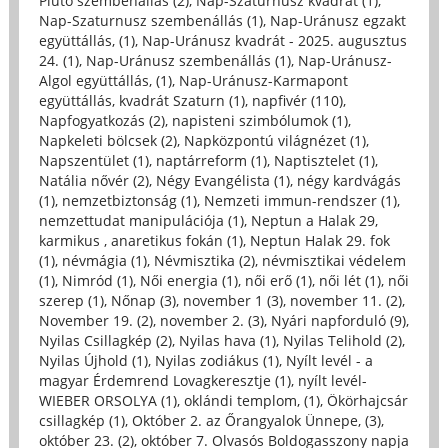
Plútó szembenállás (2)
,
Nap-Szaturnusz kvadrát (1)
,
Nap-Szaturnusz szembenállás (1)
,
Nap-Uránusz egzakt
együttállás, (1)
,
Nap-Uránusz kvadrát - 2025. augusztus
24. (1)
,
Nap-Uránusz szembenállás (1)
,
Nap-Uránusz-
Algol együttállás, (1)
,
Nap-Uránusz-Karmapont
együttállás, kvadrát Szaturn (1)
,
napfivér (110)
,
Napfogyatkozás (2)
,
napisteni szimbólumok (1)
,
Napkeleti bölcsek (2)
,
Napközpontú világnézet (1)
,
Napszentület (1)
,
naptárreform (1)
,
Naptisztelet (1)
,
Natália nővér (2)
,
Négy Evangélista (1)
,
négy kardvágás
(1)
,
nemzetbiztonság (1)
,
Nemzeti immun-rendszer (1)
,
nemzettudat manipulációja (1)
,
Neptun a Halak 29,
karmikus , anaretikus fokán (1)
,
Neptun Halak 29. fok
(1)
,
névmágia (1)
,
Névmisztika (2)
,
névmisztikai védelem
(1)
,
Nimród (1)
,
Női energia (1)
,
női erő (1)
,
női lét (1)
,
női
szerep (1)
,
Nőnap (3)
,
november 1 (3)
,
november 11. (2)
,
November 19. (2)
,
november 2. (3)
,
Nyári napforduló (9)
,
Nyilas Csillagkép (2)
,
Nyilas hava (1)
,
Nyilas Telihold (2)
,
Nyilas Újhold (1)
,
Nyilas zodiákus (1)
,
Nyílt levél - a
magyar Érdemrend Lovagkeresztje (1)
,
nyílt levél-
WIEBER ORSOLYA (1)
,
oklándi templom, (1)
,
Ökörhajcsár
csillagkép (1)
,
Október 2. az Őrangyalok Ünnepe, (3)
,
október 23. (2)
,
október 7. Olvasós Boldogasszony napja