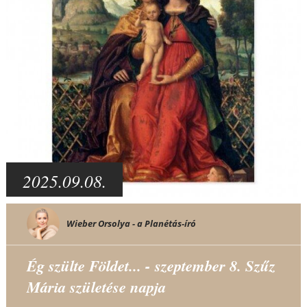
2025.09.08.
Wieber Orsolya - a Planétás-író
Ég szülte Földet... - szeptember 8. Szűz
Mária születése napja