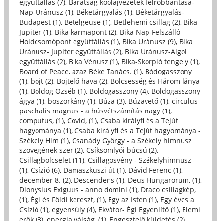
együttállás (7)
,
Barátság kőolajvezeték felrobbantása-
Nap-Uránusz (1)
,
Béketárgyalás (1)
,
Béketárgyalás-
Budapest (1)
,
Betelgeuse (1)
,
Betlehemi csillag (2)
,
Bika
Jupiter (1)
,
Bika karmapont (2)
,
Bika Nap-Felszálló
Holdcsomópont együttállás (1)
,
Bika Uránusz (9)
,
Bika
Uránusz- Jupiter együttállás (2)
,
Bika Uránusz-Algol
együttállás (2)
,
Bika Vénusz (1)
,
Bika-Skorpió tengely (1)
,
Board of Peace, azaz Béke Tanács. (1)
,
Bódogasszony
(1)
,
böjt (2)
,
Böjtelő hava (2)
,
Bölcsesség és Három lánya
(1)
,
Boldog Özséb (1)
,
Boldogasszony (4)
,
Boldogasszony
ágya (1)
,
boszorkány (1)
,
Búza (3)
,
Búzavető (1)
,
circulus
paschalis magnus - a húsvétszámítás nagy (1)
,
computus, (1)
,
Covid, (1)
,
Csaba királyfi és a Tejút
hagyománya (1)
,
Csaba királyfi és a Tejút hagyománya -
Székely Him (1)
,
Csanády György - a Székely himnusz
szövegének szer (2)
,
Csíksomlyói búcsú (2)
,
Csillagbölcselet (11)
,
Csillagösvény - Székelyhimnusz
(1)
,
Csízió (6)
,
Damaszkuszi út (1)
,
Dávid Ferenc (1)
,
december 8. (2)
,
Descendens (1)
,
Deus Hungarorum, (1)
,
Dionysius Exiguus - anno domini (1)
,
Draco csillagkép,
(1)
,
Égi és Földi kereszt, (1)
,
Egy az Isten (1)
,
Egy éves a
Csízió (1)
,
egyensúly (4)
,
Ekvátor- Égi Egyenlítő (1)
,
Elemi
erők (3)
,
energia válság, (1)
,
Engesztelő küldetés (2)
,