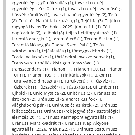
egyenlőség - gyümölcsoltás (1)
,
tavaszi nap-éj
egyenlőség - Kos 0. foka (1)
,
tavaszi nap-éj egyenlőség -
húsvétszámítás (1)
,
tavaszi napéjegyenlőség (2)
,
Tejút
(8)
,
Tejút és Napút találkozása, (1)
,
Tejút-fa (3)
,
Tejúton
ragyogó Nyilas Telihold - 2025. június 11. (1)
,
Téli
napforduló (2)
,
telihold (8)
,
teljes holdfogyatkozás (1)
,
teremtő energia (1)
,
teremtő erő (1)
,
Teremtő Isten (1)
,
Teremtő Nőiség (8)
,
Thébai Szent Pál (1)
,
Tojás
szimbólum (1)
,
tojásfestés (1)
,
tömegpszichózis (1)
,
Tordai vallásbéke (1)
,
történelmi lovasversenyek (1)
,
Transz-szaturnáliák kistrigon fényszöge, (1)
,
transzcendens (1)
,
Trianon (1)
,
Trianon 100. (2)
,
Trianon
101 (1)
,
Trianon 105. (1)
,
Trinitáriusok (1)
,
tükör (1)
,
Turul-Árpád dinasztia (1)
,
Turul-vérű (1)
,
Tűz-Víz (1)
,
Tűzkerék (1)
,
Tűzszekér (1)
,
Tűzugrás (3)
,
Új Ember (1)
,
Újhold (1)
,
Unio Mystica (2)
,
unitárius (2)
,
Uránusz az
Ikrekben (2)
,
Uránusz Bika, anaretikus fok - II.
világháború pár (1)
,
Uránusz és az Ikrek, (2)
,
Uránusz
felfedezése, (1)
,
Uránusz Ikrek jegyváltás - asztrológiai
elemzés 20 (1)
,
Uránusz-Karmapont együttállás (1)
,
Uránusz-Mars kvadrát (1)
,
Uránusz-Nap-Alcyone
együttállás- 2026. május 22. (1)
,
Uránusz-Szaturnusz