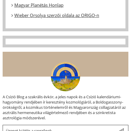
Magyar Planétás Honlap
Wieber Orsolya szerzői oldala az ORIGO-n
A Csízió Blog a szakrális évkör, a jeles napok és a Csízió kalendáriumi-
hagyomány rendjében ír keresztény kozmológiáról, a Boldogasszony-
örökségről, a kozmikus történelemről és Magyarország csillagzatáról az
asztrális hermeneutika világértelmező rendjében és a szinkretista
asztrológia módszerével.
Üzenet küldés a szerzőnek