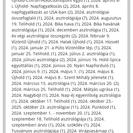
Újhold-Chiron-Holdcsomópont együ (1)
,
2024. április 8-
i, Újhold- Napfogyatkozás (2)
,
2024. április 8.
napfogyatkozás az USA-ban (2)
,
2024. asztrológiai
összefoglaló (1)
,
2024. asztrológiája (7)
,
2024. augusztus
19. Telihold (1)
,
2024. Bika hava (1)
,
2024. Bika havának
asztrológiája (1)
,
2024. decemberi asztrológia (1)
,
2024.
év végi asztrológiai összegzés (2)
,
2024. február 9.
Vízöntő Újhold (1)
,
2024. Halak Újhold (1)
,
2024. Húsvét
(1)
,
2024. január 21. a Púto Vízöntőbe lép, (1)
,
2024.
január 25. Telihold, (1)
,
2024. Július 2. asztrológia (1)
,
2024. júliusi asztrológia (2)
,
2024. június 16. Hold-Spica
együttállás (1)
,
2024. Június 20. Nyári Napforduló (1)
,
2024. Június 9. (1)
,
2024. május 1. (1)
,
2024. május 8.
Újhold (1)
,
2024. május 8.- Szent Mihály jelenete (1)
,
2024. március 15. asztrológia (1)
,
2024. március 20. (2)
,
2024. március 25. Telihold (1)
,
2024. Mátyás ugrása (1)
,
2024. Nagyböjt (1)
,
2024. Nap-éj egyenlőség asztrológia
(1)
,
2024. október 17. Telihold (1)
,
2024. október 23.-
2025. október 23. asztrológiai (11)
,
2024. Pünkösd (1)
,
2024. szeptember 1. - november 20. (1)
,
2024.
szeptember 18. Telihold asztrológiája (1)
,
2024.
szeptemberi árvíz (1)
,
2024. szökőév (1)
,
2024.
Tusványos asztrológiája (1)
,
2024. Virágvasárnap (1)
,