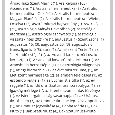
Árpád-házi Szent Margit (1)
,
Ars Regina (103)
,
Ascendens (1)
,
Asztrális hermeneutika (3)
,
Asztrális
hermeneutika - Csízió (4)
,
Asztrális hermeneutika -
Magyar Planétás (2)
,
Asztrális hermeneutika - Wieber
Orsolya (12)
,
asztrálmítoszi hagyomány (1)
,
Asztrológia
(21)
,
asztrológia Mátyás udvarában (2)
,
asztrológiai
aforizma (3)
,
asztrológiai számvetés (1)
,
asztrológiai
visszatekintés 2021-re (1)
,
augusztus 1- Szent Zsófia (1)
,
augusztus 15. (3)
,
augusztus 20. (3)
,
augusztus 6. -
transzfiguráció (3)
,
aura (1)
,
Avilai szent Teréz (1)
,
az
"esztendő estéje" (1)
,
az Adventi koszorú kört osztó
keresztje, (1)
,
Az adventi koszorú misztériuma (1)
,
Az
Aranybulla horoszkópja (1)
,
az asztrológia világnapja
(1)
,
az égi hierarchia, (1)
,
az élet misztériuma, (1)
,
az
Élet szent hármassága (2)
,
az emberi felelősség (1)
,
az
esztendő reggele (1)
,
az Eucharistia titka (1)
,
az év
reggele (1)
,
az Idő ura- Szaturnusz, sorsbolygó, (1)
,
az
Igazság mérlege (1)
,
az isteni elszámoltatás törvénye
(1)
,
Az isteni irgalmasság vasárnapja (2)
,
az Uránusz
Ikrekbe lép (3)
,
az Uránusz Ikrekbe lép- 2026. április 26.
(1)
,
az Uránusz jegyváltása (4)
,
Babba Mária (2)
,
Bak
Plútó (1)
,
Bak Szaturnusz (4)
,
Bak Szaturnusz-Plútó