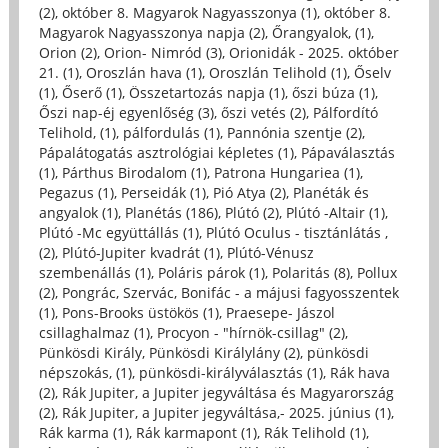
(2)
,
október 8. Magyarok Nagyasszonya (1)
,
október 8.
Magyarok Nagyasszonya napja (2)
,
Őrangyalok, (1)
,
Orion (2)
,
Orion- Nimród (3)
,
Orionidák - 2025. október
21. (1)
,
Oroszlán hava (1)
,
Oroszlán Telihold (1)
,
Őselv
(1)
,
Őserő (1)
,
Összetartozás napja (1)
,
őszi búza (1)
,
Őszi nap-éj egyenlőség (3)
,
őszi vetés (2)
,
Pálfordító
Telihold, (1)
,
pálfordulás (1)
,
Pannónia szentje (2)
,
Pápalátogatás asztrológiai képletes (1)
,
Pápaválasztás
(1)
,
Párthus Birodalom (1)
,
Patrona Hungariea (1)
,
Pegazus (1)
,
Perseidák (1)
,
Pió Atya (2)
,
Planéták és
angyalok (1)
,
Planétás (186)
,
Plútó (2)
,
Plútó -Altair (1)
,
Plútó -Mc együttállás (1)
,
Plútó Oculus - tisztánlátás ,
(2)
,
Plútó-Jupiter kvadrát (1)
,
Plútó-Vénusz
szembenállás (1)
,
Poláris párok (1)
,
Polaritás (8)
,
Pollux
(2)
,
Pongrác, Szervác, Bonifác - a májusi fagyosszentek
(1)
,
Pons-Brooks üstökös (1)
,
Praesepe- Jászol
csillaghalmaz (1)
,
Procyon - "hírnök-csillag" (2)
,
Pünkösdi Király, Pünkösdi Királylány (2)
,
pünkösdi
népszokás, (1)
,
pünkösdi-királyválasztás (1)
,
Rák hava
(2)
,
Rák Jupiter, a Jupiter jegyváltása és Magyarország
(2)
,
Rák Jupiter, a Jupiter jegyváltása,- 2025. június (1)
,
Rák karma (1)
,
Rák karmapont (1)
,
Rák Telihold (1)
,