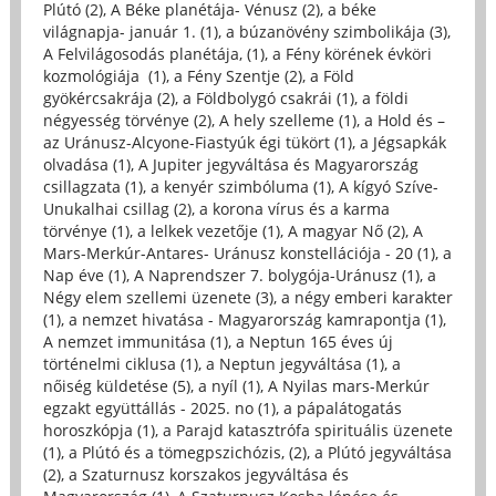
Plútó (2)
,
A Béke planétája- Vénusz (2)
,
a béke
világnapja- január 1. (1)
,
a búzanövény szimbolikája (3)
,
A Felvilágosodás planétája, (1)
,
a Fény körének évköri
kozmológiája (1)
,
a Fény Szentje (2)
,
a Föld
gyökércsakrája (2)
,
a Földbolygó csakrái (1)
,
a földi
négyesség törvénye (2)
,
A hely szelleme (1)
,
a Hold és –
az Uránusz-Alcyone-Fiastyúk égi tükört (1)
,
a Jégsapkák
olvadása (1)
,
A Jupiter jegyváltása és Magyarország
csillagzata (1)
,
a kenyér szimbóluma (1)
,
A kígyó Szíve-
Unukalhai csillag (2)
,
a korona vírus és a karma
törvénye (1)
,
a lelkek vezetője (1)
,
A magyar Nő (2)
,
A
Mars-Merkúr-Antares- Uránusz konstellációja - 20 (1)
,
a
Nap éve (1)
,
A Naprendszer 7. bolygója-Uránusz (1)
,
a
Négy elem szellemi üzenete (3)
,
a négy emberi karakter
(1)
,
a nemzet hivatása - Magyarország kamrapontja (1)
,
A nemzet immunitása (1)
,
a Neptun 165 éves új
történelmi ciklusa (1)
,
a Neptun jegyváltása (1)
,
a
nőiség küldetése (5)
,
a nyíl (1)
,
A Nyilas mars-Merkúr
egzakt együttállás - 2025. no (1)
,
a pápalátogatás
horoszkópja (1)
,
a Parajd katasztrófa spirituális üzenete
(1)
,
a Plútó és a tömegpszichózis, (2)
,
a Plútó jegyváltása
(2)
,
a Szaturnusz korszakos jegyváltása és