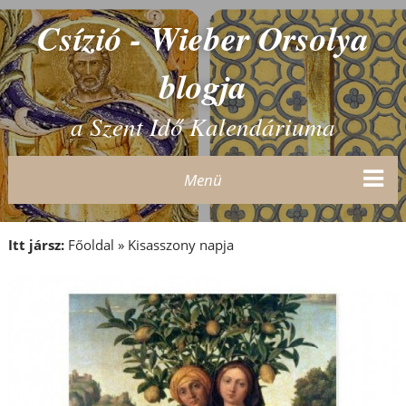
Csízió - Wieber Orsolya
blogja
a Szent Idő Kalendáriuma
Menü
Itt jársz:
Főoldal
»
Kisasszony napja