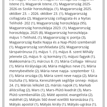
Istene (1)
,
Magyarok Istene, (1)
,
Magyarország 2025-
2026-os Szolár horoszkópja, (1)
,
Magyarország 2025.
október 23. – 2026. október 23. (1)
,
Magyarország
csillagzata (2)
,
Magyarország csillagzata és a Nyilas
Telihold- 202 (1)
,
Magyarország horoszkópja (95)
,
Magyarország horoszkópja 2023. (1)
,
Magyarország
horoszkópja, 2025 (8)
,
Magyarország horoszkópja-
május 1-Telihold, (1)
,
Magyarország Ic pontja (3)
,
Magyarország Radix Napja és a Nap-Plútó szembenáll
(1)
,
Magyarország sorsfeladata (25)
,
Magyarország
társpatrónusa (1)
,
május 1. (1)
,
május 8. szent Mihály
jelenete (2)
,
május 9- új kormány (1)
,
májusi fagyok (1)
,
Makkosmária (1)
,
március 8. (1)
,
Mária Csillaga- Vénusz
(1)
,
Mária Királysága (4)
,
Mária mágikus neve (1)
,
Mária
mennybevétele (2)
,
Mária neve napja- szeptember 12.
(1)
,
Mária országa (3)
,
Mária szent neve napja (2)
,
Mária
tisztulta (1)
,
Mária, Keresztények segítője ünnep- május
24. (1)
,
Máriás lelkület (2)
,
máriás napok (1)
,
Markab
állócsillag (2)
,
Mars (1)
,
Mars-Plútó kvadrát (3)
,
Mars-
Plútó szembenállás (2)
,
Máté apostol, evangelista (2)
,
mátéhét (2)
,
Mátyás 560 évvel ezelőtti koronázása (1)
,
Mátyás apostol (1)
,
Mátyás király (1)
,
Mátyás-ugrása (1)
,