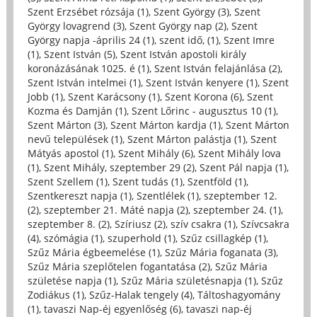
Szent Erzsébet rózsája (1)
,
Szent György (3)
,
Szent
György lovagrend (3)
,
Szent György nap (2)
,
Szent
György napja -április 24 (1)
,
szent idő, (1)
,
Szent Imre
(1)
,
Szent István (5)
,
Szent István apostoli király
koronázásának 1025. é (1)
,
Szent István felajánlása (2)
,
Szent István intelmei (1)
,
Szent István kenyere (1)
,
Szent
Jobb (1)
,
Szent Karácsony (1)
,
Szent Korona (6)
,
Szent
Kozma és Damján (1)
,
Szent Lőrinc - augusztus 10 (1)
,
Szent Márton (3)
,
Szent Márton kardja (1)
,
Szent Márton
nevű települések (1)
,
Szent Márton palástja (1)
,
Szent
Mátyás apostol (1)
,
Szent Mihály (6)
,
Szent Mihály lova
(1)
,
Szent Mihály, szeptember 29 (2)
,
Szent Pál napja (1)
,
Szent Szellem (1)
,
Szent tudás (1)
,
Szentföld (1)
,
Szentkereszt napja (1)
,
Szentlélek (1)
,
szeptember 12.
(2)
,
szeptember 21. Máté napja (2)
,
szeptember 24. (1)
,
szeptember 8. (2)
,
Szíriusz (2)
,
szív csakra (1)
,
Szívcsakra
(4)
,
szómágia (1)
,
szuperhold (1)
,
Szűz csillagkép (1)
,
Szűz Mária égbeemelése (1)
,
Szűz Mária foganata (3)
,
Szűz Mária szeplőtelen fogantatása (2)
,
Szűz Mária
születése napja (1)
,
Szűz Mária születésnapja (1)
,
Szűz
Zodiákus (1)
,
Szűz-Halak tengely (4)
,
Táltoshagyomány
(1)
,
tavaszi Nap-éj egyenlőség (6)
,
tavaszi nap-éj