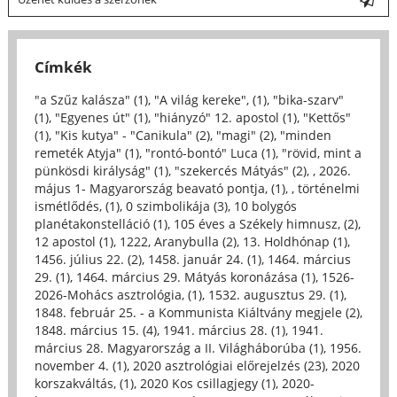
Címkék
"a Szűz kalásza" (1)
,
"A világ kereke", (1)
,
"bika-szarv"
(1)
,
"Egyenes út" (1)
,
"hiányzó" 12. apostol (1)
,
"Kettős"
(1)
,
"Kis kutya" - "Canikula" (2)
,
"magi" (2)
,
"minden
remeték Atyja" (1)
,
"rontó-bontó" Luca (1)
,
"rövid, mint a
pünkösdi királyság" (1)
,
"szekercés Mátyás" (2)
,
, 2026.
május 1- Magyarország beavató pontja, (1)
,
, történelmi
ismétlődés, (1)
,
0 szimbolikája (3)
,
10 bolygós
planétakonstelláció (1)
,
105 éves a Székely himnusz, (2)
,
12 apostol (1)
,
1222, Aranybulla (2)
,
13. Holdhónap (1)
,
1456. július 22. (2)
,
1458. január 24. (1)
,
1464. március
29. (1)
,
1464. március 29. Mátyás koronázása (1)
,
1526-
2026-Mohács asztrológia, (1)
,
1532. augusztus 29. (1)
,
1848. február 25. - a Kommunista Kiáltvány megjele (2)
,
1848. március 15. (4)
,
1941. március 28. (1)
,
1941.
március 28. Magyarország a II. Világháborúba (1)
,
1956.
november 4. (1)
,
2020 asztrológiai előrejelzés (23)
,
2020
korszakváltás, (1)
,
2020 Kos csillagjegy (1)
,
2020-