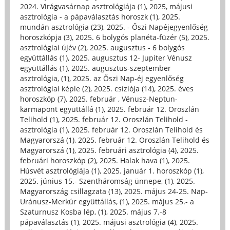
2024. Virágvasárnap asztrológiája (1)
,
2025, májusi
asztrológia - a pápaválasztás horoszk (1)
,
2025.
mundán asztrológia (23)
,
2025. - Őszi Napéjegyenlőség
horoszkópja (3)
,
2025. 6 bolygós planéta-füzér (5)
,
2025.
asztrológiai újév (2)
,
2025. augusztus - 6 bolygós
együttállás (1)
,
2025. augusztus 12- Jupiter Vénusz
együttállás (1)
,
2025. augusztus-szeptember
asztrológia, (1)
,
2025. az Őszi Nap-éj egyenlőség
asztrológiai képle (2)
,
2025. csíziója (14)
,
2025. éves
horoszkóp (7)
,
2025. február , Vénusz-Neptun-
karmapont együttállá (1)
,
2025. február 12. Oroszlán
Telihold (1)
,
2025. február 12. Oroszlán Telihold -
asztrológia (1)
,
2025. február 12. Oroszlán Telihold és
Magyarorszá (1)
,
2025. február 12. Oroszlán Telihold és
Magyarorszá (1)
,
2025. februári asztrológia (4)
,
2025.
februári horoszkóp (2)
,
2025. Halak hava (1)
,
2025.
Húsvét asztrológiája (1)
,
2025. január 1. horoszkóp (1)
,
2025. június 15.- Szentháromság ünnepe, (1)
,
2025.
Magyarország csillagzata (13)
,
2025. május 24-25. Nap-
Uránusz-Merkúr együttállás, (1)
,
2025. május 25.- a
Szaturnusz Kosba lép, (1)
,
2025. május 7.-8
pápaválasztás (1)
,
2025. májusi asztrológia (4)
,
2025.