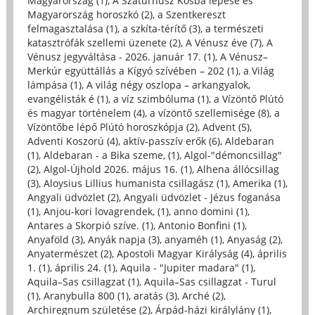
Magyarország (1)
,
A Szaturnusz Kosba lépése és
Magyarország horoszkó (2)
,
a Szentkereszt
felmagasztalása (1)
,
a szkíta-térítő (3)
,
a természeti
katasztrófák szellemi üzenete (2)
,
A Vénusz éve (7)
,
A
Vénusz jegyváltása - 2026. január 17. (1)
,
A Vénusz–
Merkúr együttállás a Kígyó szívében – 202 (1)
,
a Világ
lámpása (1)
,
A világ négy oszlopa – arkangyalok,
evangélisták é (1)
,
a víz szimbóluma (1)
,
a Vízöntő Plútó
és magyar történelem (4)
,
a vízöntő szellemisége (8)
,
a
Vízöntőbe lépő Plútó horoszkópja (2)
,
Advent (5)
,
Adventi Koszorú (4)
,
aktív-passzív erők (6)
,
Aldebaran
(1)
,
Aldebaran - a Bika szeme, (1)
,
Algol-"démoncsillag"
(2)
,
Algol-Újhold 2026. május 16. (1)
,
Alhena állócsillag
(3)
,
Aloysius Lillius humanista csillagász (1)
,
Amerika (1)
,
Angyali üdvözlet (2)
,
Angyali üdvözlet - Jézus foganása
(1)
,
Anjou-kori lovagrendek, (1)
,
anno domini (1)
,
Antares a Skorpió szíve. (1)
,
Antonio Bonfini (1)
,
Anyaföld (3)
,
Anyák napja (3)
,
anyaméh (1)
,
Anyaság (2)
,
Anyatermészet (2)
,
Apostoli Magyar Királyság (4)
,
április
1. (1)
,
április 24. (1)
,
Aquila - "Jupiter madara" (1)
,
Aquila–Sas csillagzat (1)
,
Aquila–Sas csillagzat - Turul
(1)
,
Aranybulla 800 (1)
,
aratás (3)
,
Arché (2)
,
Archiregnum születése (2)
,
Árpád-házi királylány (1)
,