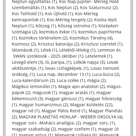
Neptun együttállás (1)
,
Kos Nap-Jupiter- Mérleg Hold
szembenállás (1)
,
Kos Neptun (2)
,
Kos Szaturnusz (2)
,
Kos Telihold (1)
,
Kos Újhold (1)
,
Kos-Mérleg
kamrapontok (1)
,
Kos-Mérleg tengely (2)
,
Kosba lépő
Neptun (1)
,
Kőszeg (1)
,
Kőszeg ostroma (1)
,
Középkori
szómágia (2)
,
kozmikus évkör (1)
,
kozmikus papírforma
(1)
,
kozmikus történelem (2)
,
Kozmikus Törvény (4)
,
Kozmosz (2)
,
Krisztus katonája (2)
,
Krisztusi szeretet (1)
,
látomások (1)
,
Lélek (1)
,
Lélektől-lélekig (1)
,
Lemmon és
SWAN üstökösök - 2025 október (1)
,
Lételemek (1)
,
Levegő elem (3)
,
ló, paripa, (1)
,
Lölkök napja (3)
,
Lovak
védőszentje, (1)
,
lovas csillagképek, (1)
,
Lovas nemzeti
örökség, (1)
,
Luca nap, december 13 (1)
,
Luca-búza (2)
,
Luca-kalendárium (2)
,
Luca-széke (1)
,
mágia (2)
,
Mágikus lemondás (1)
,
Magoi apo anatolon (2)
,
mágus-
papok (2)
,
mágusok (1)
,
magyar aratás (1)
,
magyar
békemisszió (3)
,
magyar géniusz (1)
,
magyar hősiesség
(1)
,
magyar humanizmus (2)
,
Magyar küldetés (22)
,
magyar nő (1)
,
Magyar Pálos Rend (1)
,
Magyar Planétás
(2)
,
MAGYAR PLANÉTÁS HONLAP - WIEBER ORSOLYA (4)
,
magyar sors -Mohács analógia, (2)
,
magyar sors, (1)
,
magyar szabadság (2)
,
magyar szellem (1)
,
magyar út
(1)
,
magyar virtus (1)
,
Magyarok csillaga (6)
,
Magyarok