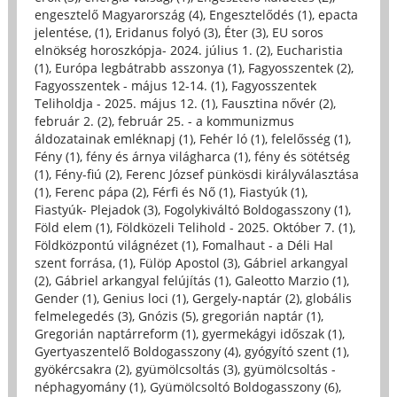
engesztelő Magyarország (4)
,
Engesztelődés (1)
,
epacta
jelentése, (1)
,
Eridanus folyó (3)
,
Éter (3)
,
EU soros
elnökség horoszkópja- 2024. július 1. (2)
,
Eucharistia
(1)
,
Európa legbátrabb asszonya (1)
,
Fagyosszentek (2)
,
Fagyosszentek - május 12-14. (1)
,
Fagyosszentek
Teliholdja - 2025. május 12. (1)
,
Fausztina nővér (2)
,
február 2. (2)
,
február 25. - a kommunizmus
áldozatainak emléknapj (1)
,
Fehér ló (1)
,
felelősség (1)
,
Fény (1)
,
fény és árnya világharca (1)
,
fény és sötétség
(1)
,
Fény-fiú (2)
,
Ferenc József pünkösdi királyválasztása
(1)
,
Ferenc pápa (2)
,
Férfi és Nő (1)
,
Fiastyúk (1)
,
Fiastyúk- Plejadok (3)
,
Fogolykiváltó Boldogasszony (1)
,
Föld elem (1)
,
Földközeli Telihold - 2025. Október 7. (1)
,
Földközpontú világnézet (1)
,
Fomalhaut - a Déli Hal
szent forrása, (1)
,
Fülöp Apostol (3)
,
Gábriel arkangyal
(2)
,
Gábriel arkangyal felújítás (1)
,
Galeotto Marzio (1)
,
Gender (1)
,
Genius loci (1)
,
Gergely-naptár (2)
,
globális
felmelegedés (3)
,
Gnózis (5)
,
gregorián naptár (1)
,
Gregorián naptárreform (1)
,
gyermekágyi időszak (1)
,
Gyertyaszentelő Boldogasszony (4)
,
gyógyító szent (1)
,
gyökércsakra (2)
,
gyümölcsoltás (3)
,
gyümölcsoltás -
néphagyomány (1)
,
Gyümölcsoltó Boldogasszony (6)
,