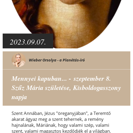
2023.09.07.
Wieber Orsolya - a Planétás-író
Mennyei kapuban... - szeptember 8.
Szűz Mária születése, Kisboldogasszony
napja
Szent Annában, Jézus "öreganyjában", a Teremtő
akarat ágyaz meg a szent tehernek, a remény
hajnalának, Máriának, hogy valami szép, valami
szent, valami magasztos kezdődjék el a világban.