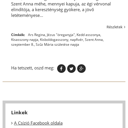
Szent Anna méhe, mennyei kapuja, az égi vérvonal
elindítója, a kereszténység gyökere, a jövő
letéteményese...
Részletek
Címkék:
Ars Regina
,
Jézus "öreganyja"
,
Kedd asszonya
,
Kisasszony napja
,
Kisboldogasszony
,
napfivér
,
Szent Anna
,
szeptember 8.
,
Szűz Mária születése napja
Ha tetszett, oszd meg:
Linkek
A Csízió Facebook oldala