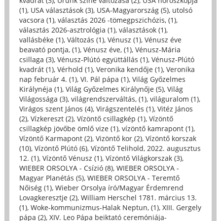
kvadrát (3)
,
Urunk színe változása (2)
,
USA horoszkópja
(1)
,
USA választások (3)
,
USA-Magyarország (5)
,
utolsó
vacsora (1)
,
választás 2026 -tömegpszichózis, (1)
,
választás 2026-asztrológia (1)
,
választások (1)
,
vallásbéke (1)
,
Változás (1)
,
Vénusz (1)
,
Vénusz éve
beavató pontja, (1)
,
Vénusz éve, (1)
,
Vénusz-Mária
csillaga (3)
,
Vénusz-Plútó együttállás (1)
,
Vénusz-Plútó
kvadrát (1)
,
Vérhold (1)
,
Veronika kendője (1)
,
Veronika
nap február 4. (1)
,
VI. Pál pápa (1)
,
Világ Győzelmes
Királynéja (1)
,
Világ Győzelmes Királynője (5)
,
Világ
Világossága (3)
,
világrendszerváltás, (1)
,
világuralom (1)
,
Virágos szent János (4)
,
Virágszentelés (1)
,
Vitéz János
(2)
,
Vízkereszt (2)
,
Vízöntő csillagkép (1)
,
Vízöntő
csillagkép jövőbe ömlő vize (1)
,
vízöntő kamrapont (1)
,
Vízöntő Karmapont (2)
,
Vizöntő kor (2)
,
Vízöntő korszak
(10)
,
Vízöntő Plútó (6)
,
Vízöntő Telihold, 2022. augusztus
12. (1)
,
Vízöntő Vénusz (1)
,
Vízöntő Világkorszak (3)
,
WIEBER ORSOLYA - Csízió (8)
,
WIEBER ORSOLYA -
Magyar Planétás (5)
,
WIEBER ORSOLYA - Teremtő
Nőiség (1)
,
Wieber Orsolya író/Magyar Érdemrend
Lovagkeresztje (2)
,
William Herschel 1781. március 13.
(1)
,
Woke-kommunizmus-Halak Neptun, (1)
,
XIII. Gergely
pápa (2)
,
XIV. Leo Pápa beiktató ceremóniája-