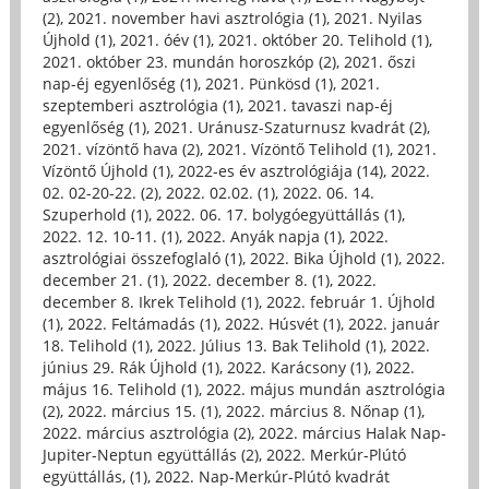
(2)
,
2021. november havi asztrológia (1)
,
2021. Nyilas
Újhold (1)
,
2021. óév (1)
,
2021. október 20. Telihold (1)
,
2021. október 23. mundán horoszkóp (2)
,
2021. őszi
nap-éj egyenlőség (1)
,
2021. Pünkösd (1)
,
2021.
szeptemberi asztrológia (1)
,
2021. tavaszi nap-éj
egyenlőség (1)
,
2021. Uránusz-Szaturnusz kvadrát (2)
,
2021. vízöntő hava (2)
,
2021. Vízöntő Telihold (1)
,
2021.
Vízöntő Újhold (1)
,
2022-es év asztrológiája (14)
,
2022.
02. 02-20-22. (2)
,
2022. 02.02. (1)
,
2022. 06. 14.
Szuperhold (1)
,
2022. 06. 17. bolygóegyüttállás (1)
,
2022. 12. 10-11. (1)
,
2022. Anyák napja (1)
,
2022.
asztrológiai összefoglaló (1)
,
2022. Bika Újhold (1)
,
2022.
december 21. (1)
,
2022. december 8. (1)
,
2022.
december 8. Ikrek Telihold (1)
,
2022. február 1. Újhold
(1)
,
2022. Feltámadás (1)
,
2022. Húsvét (1)
,
2022. január
18. Telihold (1)
,
2022. Július 13. Bak Telihold (1)
,
2022.
június 29. Rák Újhold (1)
,
2022. Karácsony (1)
,
2022.
május 16. Telihold (1)
,
2022. május mundán asztrológia
(2)
,
2022. március 15. (1)
,
2022. március 8. Nőnap (1)
,
2022. március asztrológia (2)
,
2022. március Halak Nap-
Jupiter-Neptun együttállás (2)
,
2022. Merkúr-Plútó
együttállás, (1)
,
2022. Nap-Merkúr-Plútó kvadrát