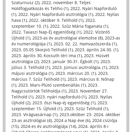
Szaturnusz (2)
,
2022. november 8. Teljes
Holdfogyatkozás és Teliho (1)
,
2022. Nyári Napforduló
(1)
,
2022. Nyári Napforduló asztrológia (1)
,
2022. Nyilas
hava (1)
,
2022. október 9. Telihold (1)
,
2022.
szeptember 10. (1)
,
2022. Szűz Mária foganata (1)
,
2022. Tavaszi Nap-Éj egyenlőség (1)
,
2022. Vízöntő
Újhold (1)
,
2023-as év asztrológiai elemzése (8)
,
2023-as
év numerológiája (1)
,
2023. 02. 22. Hamvazószerda (1)
,
2023. 05.05 Skorpió Telihold (1)
,
2023. április 24-30. (1)
,
2023. április 30, Kossuth téri ima (1)
,
2023. Húsvét
asztrológia (2)
,
2023. január 30-31. Égbolt (1)
,
2023.
július 3. Telihold (1)
,
2023. Júniusi asztrológia, (1)
,
2023.
májusi asztrológia (1)
,
2023. március 20. (1)
,
2023.
március 7. Szűz Telihold (1)
,
2023. március 8. Nőnap
(1)
,
2023. Mars-Plútó szembenállás (1)
,
2023.
Nagycsütörtök Teliholdja (1)
,
2023. November 27.
Telihold (1)
,
2023. nyári napforduló (1)
,
2023. Nyilas
Újhold (2)
,
2023. őszi Nap-éj egyenlőség (1)
,
2023.
szeptember 15. Újhold (1)
,
2023. Szűz Telihold (1)
,
2023. Virágvasárnap (1)
,
2023.október 23- 2024. október
23-as asztrológiai (4)
,
2024 a Nap éve (6)
,
2024 csíziója
(15)
,
2024-es év asztrológiája (14)
,
2024. április 8-i