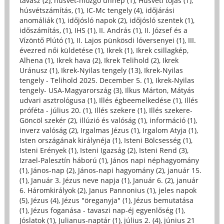
tavasz (2)
,
húsvét-mozgó ünnep (1)
,
Húsvéti tojás (1)
,
húsvétszámítás, (1)
,
IC-Mc tengely (4)
,
időjárási
anomáliák (1)
,
időjósló napok (2)
,
időjósló szentek (1)
,
időszámítás, (1)
,
IHS (1)
,
II. András (1)
,
II. József és a
Vízöntő Plútó (1)
,
II. Lajos pünkösdi lóversenyei (1)
,
III.
évezred női küldetése (1)
,
Ikrek (1)
,
Ikrek csillagkép,
Alhena (1)
,
Ikrek hava (2)
,
Ikrek Telihold (2)
,
Ikrek
Uránusz (1)
,
Ikrek-Nyilas tengely (13)
,
Ikrek-Nyilas
tengely - Telihold 2025. December 5. (1)
,
Ikrek-Nyilas
tengely- USA-Magyarország (3)
,
Ilkus Márton, Mátyás
udvari asztrológusa (1)
,
Illés égbeemelkedése (1)
,
Illés
próféta - július 20. (1)
,
Illés szekere (1)
,
Illés szekere-
Göncöl szekér (2)
,
illúzió és valóság (1)
,
információ (1)
,
inverz valóság (2)
,
Irgalmas Jézus (1)
,
Irgalom Atyja (1)
,
Isten országának királynéja (1)
,
Isteni Bölcsesség (1)
,
Isteni Erények (1)
,
Isteni Igazság (2)
,
Isteni Rend (3)
,
Izrael-Palesztín háború (1)
,
János napi néphagyomány
(1)
,
János-nap (2)
,
János-napi hagyomány (2)
,
január 15.
(1)
,
Január 3. Jézus neve napja (1)
,
Január 6. (2)
,
január
6. Háromkirályok (2)
,
Janus Pannonius (1)
,
jeles napok
(5)
,
Jézus (4)
,
Jézus "öreganyja" (1)
,
Jézus bemutatása
(1)
,
Jézus foganása - tavaszi nap-éj egyenlőség (1)
,
Jóslatok (1)
,
Julianus-naptár (1)
,
július 2. (4)
,
június 21