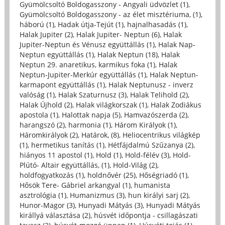
Gyümölcsoltó Boldogasszony - Angyali üdvözlet (1)
,
Gyümölcsoltó Boldogasszony - az élet misztériuma, (1)
,
háború (1)
,
Hadak útja-Tejút (1)
,
hajnalhasadás (1)
,
Halak Jupiter (2)
,
Halak Jupiter- Neptun (6)
,
Halak
Jupiter-Neptun és Vénusz együttállás (1)
,
Halak Nap-
Neptun együttállás (1)
,
Halak Neptun (18)
,
Halak
Neptun 29. anaretikus, karmikus foka (1)
,
Halak
Neptun-Jupiter-Merkúr együttállás (1)
,
Halak Neptun-
karmapont együttállás (1)
,
Halak Neptunusz - inverz
valóság (1)
,
Halak Szaturnusz (3)
,
Halak Telihold (2)
,
Halak Újhold (2)
,
Halak világkorszak (1)
,
Halak Zodiákus
apostola (1)
,
Halottak napja (5)
,
Hamvazószerda (2)
,
harangszó (2)
,
harmonia (1)
,
Három Királyok (1)
,
Háromkirályok (2)
,
Határok, (8)
,
Heliocentrikus világkép
(1)
,
hermetikus tanítás (1)
,
Hétfájdalmú Szűzanya (2)
,
hiányos 11 apostol (1)
,
Hold (1)
,
Hold-félév (3)
,
Hold-
Plútó- Altair együttállás, (1)
,
Hold-Világ (2)
,
holdfogyatkozás (1)
,
holdnővér (25)
,
Hőségriadó (1)
,
Hősök Tere- Gábriel arkangyal (1)
,
humanista
asztrológia (1)
,
Humanizmus (3)
,
hun királyi sarj (2)
,
Hunor-Magor (3)
,
Hunyadi Mátyás (3)
,
Hunyadi Mátyás
királlyá választása (2)
,
húsvét időpontja - csillagászati