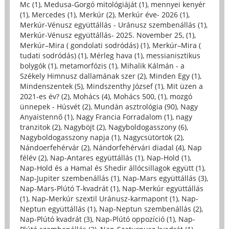
Mc (1)
,
Medusa-Gorgó mitológiáját (1)
,
mennyei kenyér
(1)
,
Mercedes (1)
,
Merkúr (2)
,
Merkúr éve- 2026 (1)
,
Merkúr-Vénusz együttállás - Uránusz szembenállás (1)
,
Merkúr-Vénusz együttállás- 2025. November 25, (1)
,
Merkúr–Mira ( gondolati sodródás) (1)
,
Merkúr–Mira (
tudati sodródás) (1)
,
Mérleg hava (1)
,
messianisztikus
bolygók (1)
,
metamorfózis (1)
,
Mihalik Kálmán - a
Székely Himnusz dallamának szer (2)
,
Minden Egy (1)
,
Mindenszentek (5)
,
Mindszenthy József (1)
,
Mit üzen a
2021-es év? (2)
,
Mohács (4)
,
Mohács 500, (1)
,
mozgó
ünnepek - Húsvét (2)
,
Mundán asztrológia (90)
,
Nagy
Anyaistennő (1)
,
Nagy Francia Forradalom (1)
,
nagy
tranzitok (2)
,
Nagyböjt (2)
,
Nagyboldogasszony (6)
,
Nagyboldogasszony napja (1)
,
Nagycsütörtök (2)
,
Nándoerfehérvár (2)
,
Nándorfehérvári diadal (4)
,
Nap
félév (2)
,
Nap-Antares együttállás (1)
,
Nap-Hold (1)
,
Nap-Hold és a Hamal és Shedir állócsillagok együtt (1)
,
Nap-Jupiter szembenállás (1)
,
Nap-Mars együttállás (3)
,
Nap-Mars-Plútó T-kvadrát (1)
,
Nap-Merkúr együttállás
(1)
,
Nap-Merkúr szextil Uránusz-karmapont (1)
,
Nap-
Neptun együttállás (1)
,
Nap-Neptun szembenállás (2)
,
Nap-Plútó kvadrát (3)
,
Nap-Plútó oppozíció (1)
,
Nap-