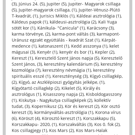
(3)
,
Június 24. (5)
,
Jupiter (5)
,
Jupiter- Magyarok csillaga
(5)
,
Jupiter-magyarok csillaga, (1)
,
Jupiter-Vénusz-Plútó
T-kvadrát, (1)
,
Jurisics Miklós (1)
,
Káldeai asztrológia (1)
,
Káldeus papok (1)
,
káldeusi-asztrológia (2)
,
Kali Yuga
sötét kor (1)
,
Kánikula- "Canicula" (1)
,
Karácsony (3)
,
karma törvénye, (2)
,
karma-pont váltás (3)
,
karmapont-
Uránusz egzakt együttálás - kvadrát Szat (1)
,
Kárpát-
medence (1)
,
katonaszent (1)
,
Kedd asszonya (1)
,
kelet
mágusai (3)
,
Kenyér (1)
,
kenyér és bor (1)
,
Kepler (2)
,
Kereszt (1)
,
Keresztelő Szent János napja (5)
,
Keresztelő
Szent János, (3)
,
keresztény kalendárium (5)
,
keresztény
kozmológia (7)
,
keresztény névmágia (1)
,
keresztény
spirituális esszé (1)
,
Kereszténység (3)
,
Kígyó csillagkép,
(2)
,
Kígyó, az Aszklépioszi gyógyítás jelképe, (1)
,
Kígyótartó csillagkép (2)
,
Kikelet (5)
,
Király és
asztrológus (1)
,
Kisasszony napja (2)
,
Kisboldogasszony
(1)
,
Kiskutya - Nagykutya csillagképek (2)
,
kollektív
tudat, (3)
,
Kopernikusz (2)
,
Kör és kereszt (2)
,
Kör osztó
kereszt (3)
,
kormányváltás-asztrológia (1)
,
Korona vírus
(6)
,
Köröszt (4)
,
Körosztó kereszt (1)
,
Korszakkapu (5)
,
Korszakkapu- 2020, (1)
,
Korszakváltás (3)
,
Kos 0. fok (2)
,
Kos csillagjegy (1)
,
Kos Mars (2)
,
Kos Mars-Halak