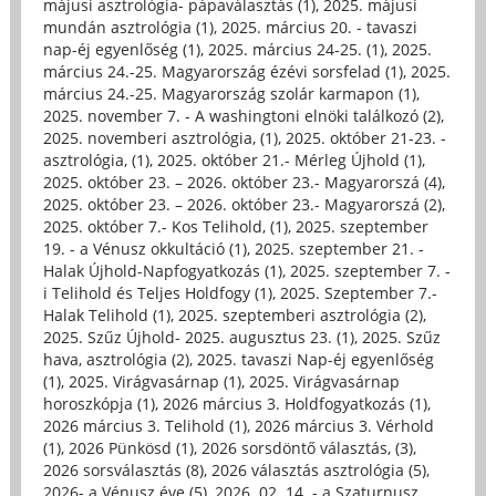
májusi asztrológia- pápaválasztás (1)
,
2025. májusi
mundán asztrológia (1)
,
2025. március 20. - tavaszi
nap-éj egyenlőség (1)
,
2025. március 24-25. (1)
,
2025.
március 24.-25. Magyarország ézévi sorsfelad (1)
,
2025.
március 24.-25. Magyarország szolár karmapon (1)
,
2025. november 7. - A washingtoni elnöki találkozó (2)
,
2025. novemberi asztrológia, (1)
,
2025. október 21-23. -
asztrológia, (1)
,
2025. október 21.- Mérleg Újhold (1)
,
2025. október 23. – 2026. október 23.- Magyarorszá (4)
,
2025. október 23. – 2026. október 23.- Magyarorszá (2)
,
2025. október 7.- Kos Telihold, (1)
,
2025. szeptember
19. - a Vénusz okkultáció (1)
,
2025. szeptember 21. -
Halak Újhold-Napfogyatkozás (1)
,
2025. szeptember 7. -
i Telihold és Teljes Holdfogy (1)
,
2025. Szeptember 7.-
Halak Telihold (1)
,
2025. szeptemberi asztrológia (2)
,
2025. Szűz Újhold- 2025. augusztus 23. (1)
,
2025. Szűz
hava, asztrológia (2)
,
2025. tavaszi Nap-éj egyenlőség
(1)
,
2025. Virágvasárnap (1)
,
2025. Virágvasárnap
horoszkópja (1)
,
2026 március 3. Holdfogyatkozás (1)
,
2026 március 3. Telihold (1)
,
2026 március 3. Vérhold
(1)
,
2026 Pünkösd (1)
,
2026 sorsdöntő választás, (3)
,
2026 sorsválasztás (8)
,
2026 választás asztrológia (5)
,
2026- a Vénusz éve (5)
,
2026. 02. 14. - a Szaturnusz