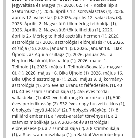
jegyváltása és Magya (1)
,
2026. 02. 14. - Kosba lép a
Szaturnusz (1)
,
2026. április 12- sorsválasztás (4)
,
2026.
április 12- választás (2)
,
2026. április 12- választás, (3)
,
2026. Április 2. Nagycsütörtök mérleg teliholdja (1)
,
2026. Április 2. Nagycsütörtök teliholdja (1)
,
2026.
április 2.- Mérleg telihold asztrális hermen (1)
,
2026.
asztrológia (3)
,
2026. asztrológiai előrejelzés (10)
,
2026.
csíziója (15)
,
2026. január 1. (3)
,
2026. január 18. - Bak
Újhold , az Aquila csillagz (1)
,
2026. január 26. - a
Neptun Halakból, Kosba lép (1)
,
2026. május 1. -
Telihold (1)
,
2026. május 1. Telihold-Beavatás, magyar
út, (1)
,
2026. május 16. Bika Újhold (1)
,
2026. május 16.
Bika Újhold asztrológia (1)
,
2026. május 9. új kormány-
asztrológia (1)
,
245 éve az Uránusz felfedezése, (1)
,
40
(1)
,
40-es szám szimbolikája (1)
,
455 éves tordai
vallásbéke, (1)
,
480 éve halt meg Kopernikusz (1)
,
500
éves periodikusság (2)
,
532 éves nagy húsvéti ciklus (1)
,
6 bolygós "együtt-látás" (2)
,
7 bolygós világkép, (1)
,
8
milliárd ember (1)
,
a "vetés-aratás" törvénye (1)
,
a 2
szám szimbolikája (2)
,
A 2026-os év asztrológiai
előrejelzése (2)
,
a 7 szimbolikája (2)
,
a 8 szimbolikája
(1)
,
a 8-as szám misztikája (1)
,
a Bakból Vízöntőbe lépő