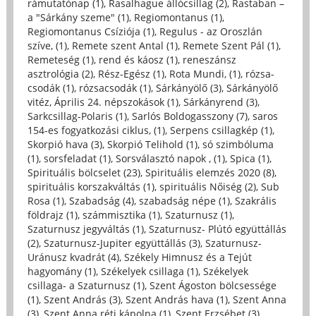
rámutatónap (1)
,
Rasalhague állócsillag (2)
,
Rastaban –
a "Sárkány szeme" (1)
,
Regiomontanus (1)
,
Regiomontanus Csíziója (1)
,
Regulus - az Oroszlán
szíve, (1)
,
Remete szent Antal (1)
,
Remete Szent Pál (1)
,
Remeteség (1)
,
rend és káosz (1)
,
reneszánsz
asztrológia (2)
,
Rész-Egész (1)
,
Rota Mundi, (1)
,
rózsa-
csodák (1)
,
rózsacsodák (1)
,
Sárkányölő (3)
,
Sárkányölő
vitéz, Április 24. népszokások (1)
,
Sárkányrend (3)
,
Sarkcsillag-Polaris (1)
,
Sarlós Boldogasszony (7)
,
saros
154-es fogyatkozási ciklus, (1)
,
Serpens csillagkép (1)
,
Skorpió hava (3)
,
Skorpió Telihold (1)
,
só szimbóluma
(1)
,
sorsfeladat (1)
,
Sorsválasztó napok , (1)
,
Spica (1)
,
Spirituális bölcselet (23)
,
Spirituális elemzés 2020 (8)
,
spirituális korszakváltás (1)
,
spirituális Nőiség (2)
,
Sub
Rosa (1)
,
Szabadság (4)
,
szabadság népe (1)
,
Szakrális
földrajz (1)
,
számmisztika (1)
,
Szaturnusz (1)
,
Szaturnusz jegyváltás (1)
,
Szaturnusz- Plútó együttállás
(2)
,
Szaturnusz-Jupiter együttállás (3)
,
Szaturnusz-
Uránusz kvadrát (4)
,
Székely Himnusz és a Tejút
hagyomány (1)
,
Székelyek csillaga (1)
,
Székelyek
csillaga- a Szaturnusz (1)
,
Szent Ágoston bölcsessége
(1)
,
Szent András (3)
,
Szent András hava (1)
,
Szent Anna
(3)
,
Szent Anna réti kápolna (1)
,
Szent Erzsébet (3)
,