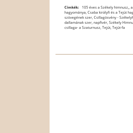
Címkék:
105 éves a Székely himnusz,
,
a
hagyománya
,
Csaba királyfi és a Tejút 
szövegének szer
,
Csillagösvény - Székel
dallamának szer
,
napfivér
,
Székely Himnu
csillaga- a Szaturnusz
,
Tejút
,
Tejút-fa