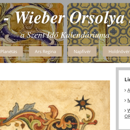
 - Wieber Orsolya
a Szent Idő Kalendáriuma
Planétás
Ars Regina
Napfívér
Holdnővér
L
A
M
W
OR