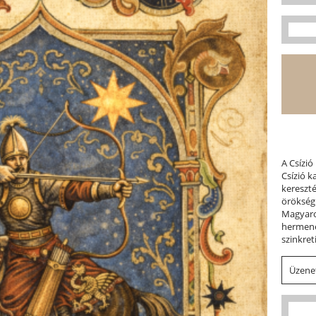
A Csízió
Csízió 
kereszt
örökség
Magyaror
hermene
szinkret
Üzenet