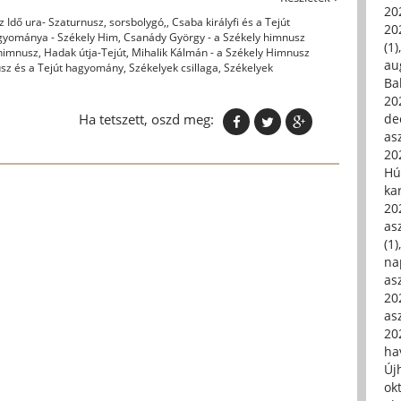
20
z Idő ura- Szaturnusz, sorsbolygó,
,
Csaba királyfi és a Tejút
20
hagyománya - Székely Him
,
Csanády György - a Székely himnusz
(1)
yhimnusz
,
Hadak útja-Tejút
,
Mihalik Kálmán - a Székely Himnusz
au
sz és a Tejút hagyomány
,
Székelyek csillaga
,
Székelyek
Ba
20
Ha tetszett, oszd meg:
de
asz
20
Hú
ka
20
asz
(1)
na
asz
20
asz
20
hav
Új
ok