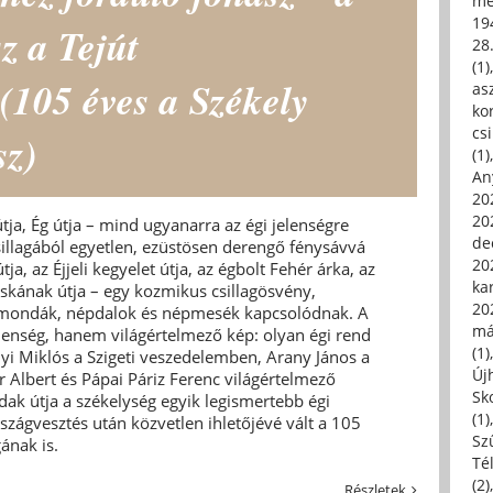
me
19
z a Tejút
28
(1)
105 éves a Székely
asz
kor
csi
sz)
(1)
An
202
20
tja, Ég útja – mind ugyanarra az égi jelenségre
de
sillagából egyetlen, ezüstösen derengő fénysávvá
202
tja, az Éjjeli kegyelet útja, az égbolt Fehér árka, az
ka
zuskának útja – egy kozmikus csillagösvény,
20
 mondák, népdalok és népmesék kapcsolódnak. A
má
elenség, hanem világértelmező kép: olyan égi rend
(1)
nyi Miklós a Szigeti veszedelemben, Arany János a
Új
 Albert és Pápai Páriz Ferenc világértelmező
Sk
ak útja a székelység egyik legismertebb égi
(1)
rszágvesztés után közvetlen ihletőjévé vált a 105
Sz
ának is.
Té
(2)
Részletek