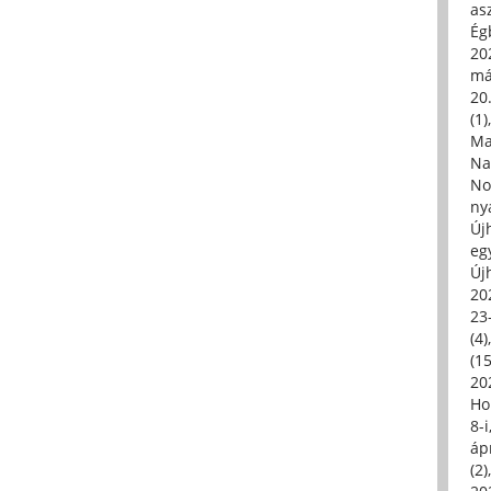
asz
Égb
202
má
20.
(1)
Ma
Na
No
ny
Új
eg
Új
20
23
(4)
(15
20
Ho
8-
áp
(2)