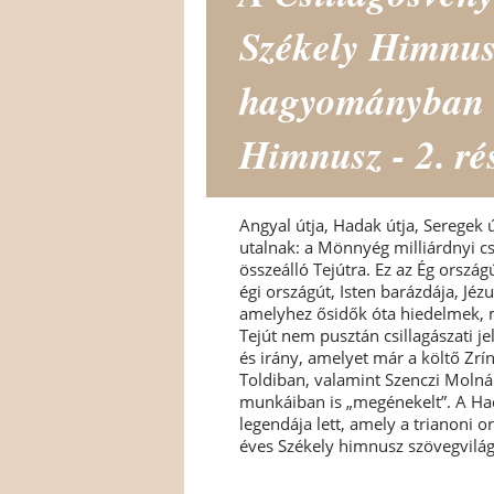
Székely Himnus
hagyományban (
Himnusz - 2. ré
Angyal útja, Hadak útja, Seregek ú
utalnak: a Mönnyég milliárdnyi c
összeálló Tejútra. Ez az Ég országú
égi országút, Isten barázdája, Jé
amelyhez ősidők óta hiedelmek,
Tejút nem pusztán csillagászati j
és irány, amelyet már a költő Zrí
Toldiban, valamint Szenczi Molnár
munkáiban is „megénekelt”. A Had
legendája lett, amely a trianoni o
éves Székely himnusz szövegvilág