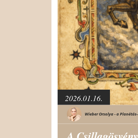
2026.01.16.
Wieber Orsolya - a Planétás-
A Csillagösvény