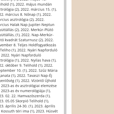
ihold (1)
,
2022. május mundán
trológia (2)
,
2022. március 15. (1)
,
22. március 8. Nőnap (1)
,
2022.
rcius asztrológia (2)
,
2022.
rcius Halak Nap-Jupiter-Neptun
üttállás (2)
,
2022. Merkúr-Plútó
üttállás, (1)
,
2022. Nap-Merkúr-
útó kvadrát Szaturnusz (2)
,
2022.
vember 8. Teljes Holdfogyatkozás
Teliho (1)
,
2022. Nyári Napforduló
,
2022. Nyári Napforduló
trológia (1)
,
2022. Nyilas hava (1)
,
22. október 9. Telihold (1)
,
2022.
eptember 10. (1)
,
2022. Szűz Mária
ganata (1)
,
2022. Tavaszi Nap-Éj
yenlőség (1)
,
2022. Vízöntő Újhold
,
2023-as év asztrológiai elemzése
,
2023-as év numerológiája (1)
,
23. 02. 22. Hamvazószerda (1)
,
23. 05.05 Skorpió Telihold (1)
,
3. április 24-30. (1)
,
2023. április
, Kossuth téri ima (1)
,
2023. Húsvét