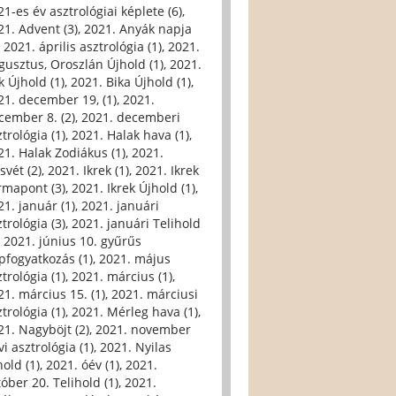
21-es év asztrológiai képlete (6)
,
21. Advent (3)
,
2021. Anyák napja
,
2021. április asztrológia (1)
,
2021.
gusztus, Oroszlán Újhold (1)
,
2021.
k Újhold (1)
,
2021. Bika Újhold (1)
,
21. december 19, (1)
,
2021.
cember 8. (2)
,
2021. decemberi
trológia (1)
,
2021. Halak hava (1)
,
21. Halak Zodiákus (1)
,
2021.
svét (2)
,
2021. Ikrek (1)
,
2021. Ikrek
rmapont (3)
,
2021. Ikrek Újhold (1)
,
21. január (1)
,
2021. januári
trológia (3)
,
2021. januári Telihold
,
2021. június 10. gyűrűs
pfogyatkozás (1)
,
2021. május
trológia (1)
,
2021. március (1)
,
21. március 15. (1)
,
2021. márciusi
trológia (1)
,
2021. Mérleg hava (1)
,
21. Nagyböjt (2)
,
2021. november
i asztrológia (1)
,
2021. Nyilas
hold (1)
,
2021. óév (1)
,
2021.
tóber 20. Telihold (1)
,
2021.