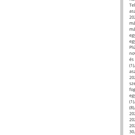
Tel
asz
20
má
má
egy
egy
Pl
no
és 
(1)
asz
20
sz
fo
eg
(1)
(8)
20
20
202
30