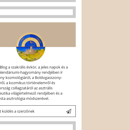
 Blog a szakrális évkör, a jeles napok és a
kalendáriumi-hagyomány rendjében ír
ény kozmológiáról, a Boldogasszony-
ről, a kozmikus történelemről és
szág csillagzatáról az asztrális
utika világértelmező rendjében és a
ista asztrológia módszerével.
 küldés a szerzőnek