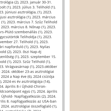
trológia (2)
,
2023. január 30-31.
olt (1)
,
2023. július 3. Telihold (1)
,
3. Júniusi asztrológia, (1)
,
2023.
jusi asztrológia (1)
,
2023. március
 (1)
,
2023. március 7. Szűz Telihold
,
2023. március 8. Nőnap (1)
,
2023.
rs-Plútó szembenállás (1)
,
2023.
gycsütörtök Teliholdja (1)
,
2023.
vember 27. Telihold (1)
,
2023.
ári napforduló (1)
,
2023. Nyilas
hold (2)
,
2023. őszi Nap-éj
yenlőség (1)
,
2023. szeptember 15.
hold (1)
,
2023. Szűz Telihold (1)
,
23. Virágvasárnap (1)
,
2023.október
- 2024. október 23-as asztrológiai
,
2024 a Nap éve (6)
,
2024 csíziója
)
,
2024-es év asztrológiája (14)
,
24. április 8-i Újhold-Chiron-
ldcsomópont együ (1)
,
2024. április
i, Újhold- Napfogyatkozás (2)
,
2024.
rilis 8. napfogyatkozás az USA-ban
,
2024. asztrológiai összefoglaló (1)
,