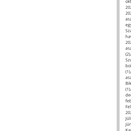
ok
20
20
asz
eg
Sz
ha
20
asz
(2)
Sz
bo
(1)
asz
Bi
(1)
de
fe
Fe
20
Júl
jú
Ka