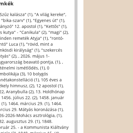
ímkék
 Szűz kalásza" (1)
,
"A világ kereke",
,
"bika-szarv" (1)
,
"Egyenes út" (1)
,
iányzó" 12. apostol (1)
,
"Kettős" (1)
,
s kutya" - "Canikula" (2)
,
"magi" (2)
,
inden remeték Atyja" (1)
,
"rontó-
ntó" Luca (1)
,
"rövid, mint a
nkösdi királyság" (1)
,
"szekercés
tyás" (2)
,
, 2026. május 1-
gyarország beavató pontja, (1)
,
,
rténelmi ismétlődés, (1)
,
0
imbolikája (3)
,
10 bolygós
anétakonstelláció (1)
,
105 éves a
ékely himnusz, (2)
,
12 apostol (1)
,
22, Aranybulla (2)
,
13. Holdhónap
,
1456. július 22. (2)
,
1458. január
 (1)
,
1464. március 29. (1)
,
1464.
rcius 29. Mátyás koronázása (1)
,
26-2026-Mohács asztrológia, (1)
,
32. augusztus 29. (1)
,
1848.
bruár 25. - a Kommunista Kiáltvány