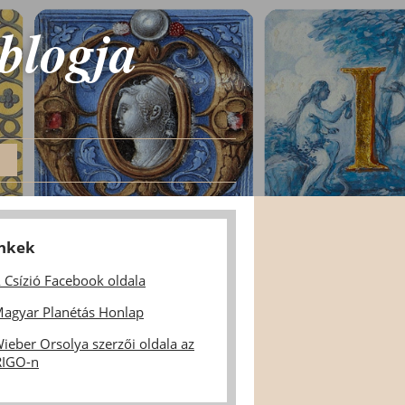
 blogja
inkek
 Csízió Facebook oldala
agyar Planétás Honlap
ieber Orsolya szerzői oldala az
IGO-n