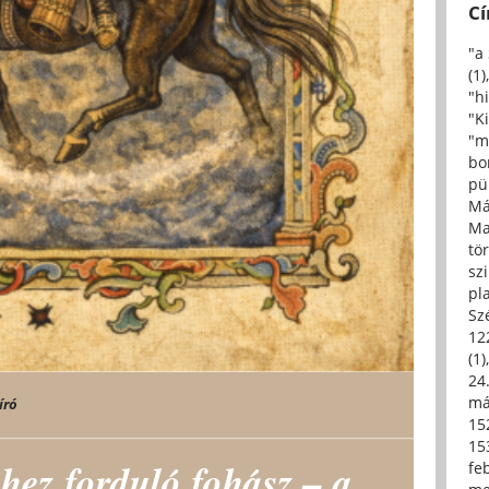
C
"a
(1)
"h
"Ki
"m
bo
pü
Má
Ma
tö
sz
pl
Sz
12
(1)
24.
má
író
15
15
hez forduló fohász – a
fe