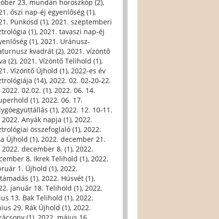
tóber 23. mundán horoszkóp (2)
,
21. őszi nap-éj egyenlőség (1)
,
21. Pünkösd (1)
,
2021. szeptemberi
trológia (1)
,
2021. tavaszi nap-éj
yenlőség (1)
,
2021. Uránusz-
aturnusz kvadrát (2)
,
2021. vízöntő
va (2)
,
2021. Vízöntő Telihold (1)
,
21. Vízöntő Újhold (1)
,
2022-es év
trológiája (14)
,
2022. 02. 02-20-22.
,
2022. 02.02. (1)
,
2022. 06. 14.
uperhold (1)
,
2022. 06. 17.
lygóegyüttállás (1)
,
2022. 12. 10-11.
,
2022. Anyák napja (1)
,
2022.
trológiai összefoglaló (1)
,
2022.
ka Újhold (1)
,
2022. december 21.
,
2022. december 8. (1)
,
2022.
cember 8. Ikrek Telihold (1)
,
2022.
bruár 1. Újhold (1)
,
2022.
ltámadás (1)
,
2022. Húsvét (1)
,
22. január 18. Telihold (1)
,
2022.
ius 13. Bak Telihold (1)
,
2022.
nius 29. Rák Újhold (1)
,
2022.
rácsony (1)
,
2022. május 16.