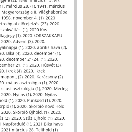
gjele (2)
,
1848. március 15. (4)
,
41. március 28. (1)
,
1941. március
. Magyarország a II. Világháborúba
,
1956. november 4. (1)
,
2020
trológiai előrejelzés (23)
,
2020
szakváltás, (1)
,
2020 Kos
llagjegy (1)
,
2020-kORSZAKKAPU
,
2020. Advent (3)
,
2020.
yáknapja (1)
,
2020. április hava (2)
,
0. Bika (4)
,
2020. december (1)
,
20. december 21-24. (1)
,
2020.
cember 21. (1)
,
2020. Húsvét (3)
,
0. Ikrek (4)
,
2020. Ikrek
rmapont, (2)
,
2020. Karácsony (2)
,
20. május asztrológia (1)
,
2020.
rciusi asztrológia (1)
,
2020. Mérleg
,
2020. Nyilas (1)
,
2020. Nyilas
hold (1)
,
2020. Pünkösd (1)
,
2020.
orpió (1)
,
2020. Skorpió növő Hold
,
2020. Skorpió Újhold, (1)
,
2020.
űz (2)
,
2020. Szűz Újhold (1)
,
2020.
li Napforduló (1)
,
2021 Bika hava
,
2021 március 28. Telihold (1)
,