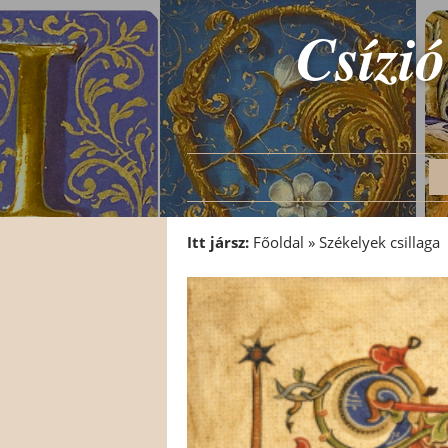
Csízió
Itt jársz:
Főoldal
»
Székelyek csillaga