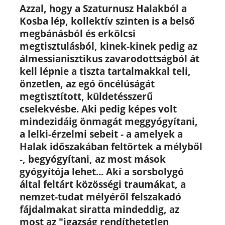
Azzal, hogy a Szaturnusz Halakból a
Kosba lép, kollektív szinten is a belső
megbánásból és erkölcsi
megtisztulásból, kinek-kinek pedig az
álmessianisztikus zavarodottságból át
kell lépnie a tiszta tartalmakkal teli,
önzetlen, az egó öncélúságát
megtisztított, küldetésszerű
cselekvésbe. Aki pedig képes volt
mindezidáig önmagát meggyógyítani,
a lelki-érzelmi sebeit - a amelyek a
Halak időszakában feltörtek a mélyből
-, begyógyítani, az most mások
gyógyítója lehet... Aki a sorsbolygó
által feltárt közösségi traumákat, a
nemzet-tudat mélyéről felszakadó
fájdalmakat siratta mindeddig, az
most az "igazság rendíthetetlen