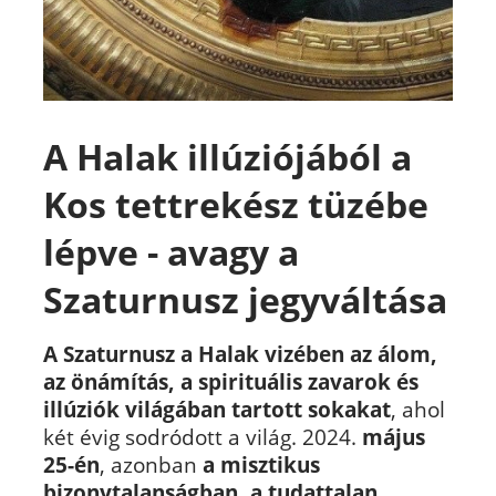
A Halak illúziójából a
Kos tettrekész tüzébe
lépve - avagy a
Szaturnusz jegyváltása
A Szaturnusz a Halak vizében az álom,
az önámítás, a spirituális zavarok és
illúziók világában tartott sokakat
, ahol
két évig sodródott a világ. 2024.
május
25-én
, azonban
a misztikus
bizonytalanságban, a tudattalan