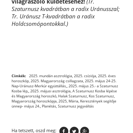
világraszóló küldetéséhez!
(Tr.
Szaturnusz kvadrátban a radix Uránusszal;
Tr. Uránusz T-kvadrátban a radix
Holdcsomópontokkal.)
Címkék:
2025. mundán asztrológia
,
2025. csíziója
,
2025. éves
horoszkóp
,
2025. Magyarország csillagzata
,
2025. május 24-25.
Nap-Uránusz-Merkúr együttállás,
,
2025. május 25.- a Szaturnusz
Kosba lép,
,
2025. májusi asztrológia
,
A Szaturnusz Kosba lépése
és Magyarország horoszkó
,
Halak Szaturnusz
,
Kos Szaturnusz
,
Magyarország horoszkópja, 2025
,
Mária, Keresztények segítője
ünnep- május 24.
,
Planétás
,
Szaturnusz jegyváltás
Ha tetszett, oszd meg: