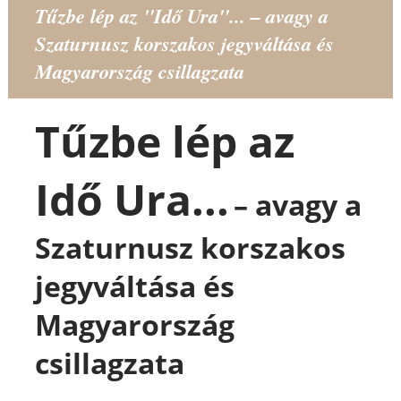
Tűzbe lép az "Idő Ura"... – avagy a
Szaturnusz korszakos jegyváltása és
Magyarország csillagzata
Tűzbe lép az
Idő Ura...
– avagy a
Szaturnusz korszakos
jegyváltása és
Magyarország
csillagzata