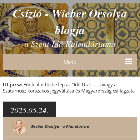
Csízió - Wieber Orsolya
blogja
a Szent Idő Kalendáriuma
Menü
Itt jársz:
Főoldal
»
Tűzbe lép az "Idő Ura"... – avagy a
Szaturnusz korszakos jegyváltása és Magyarország csillagzata
2025.05.24.
Wieber Orsolya - a Planétás-író