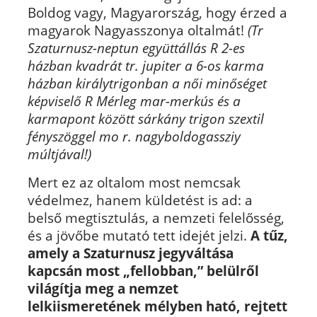
Boldog vagy, Magyarország, hogy érzed a
magyarok Nagyasszonya oltalmát!
(Tr
Szaturnusz-neptun együttállás R 2-es
házban kvadrát tr. jupiter a 6-os karma
házban királytrigonban a női minőséget
képviselő R Mérleg mar-merkús és a
karmapont között sárkány trigon szextil
fényszöggel mo r. nagyboldogassziy
múltjával!)
Mert ez az oltalom most nemcsak
védelmez, hanem küldetést is ad: a
belső megtisztulás, a nemzeti felelősség,
és a jövőbe mutató tett idejét jelzi.
A tűz,
amely a Szaturnusz jegyváltása
kapcsán most „fellobban,” belülről
világítja meg a nemzet
lelkiismeretének mélyben ható, rejtett