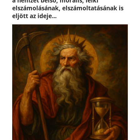
a nemzet belső, morális, lelki
elszámolásának, elszámoltatásának is
eljött az ideje...