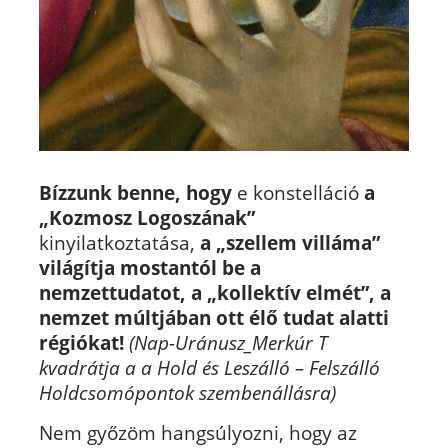
Bízzunk benne, hogy
e konstelláció
a
„Kozmosz Logoszának”
kinyilatkoztatása,
a „szellem villáma”
világítja mostantól be a
nemzettudatot, a „kollektív elmét”, a
nemzet múltjában ott élő tudat alatti
régiókat!
(Nap-Uránusz_Merkúr T
kvadrátja a a Hold és Leszálló – Felszálló
Holdcsomópontok szembenállásra)
Nem győzöm hangsúlyozni, hogy az