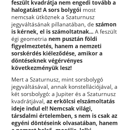
feszült kvadrátja nem engedi tovább a
halogatást!
A sors bolygói
most
nemcsak ütköznek a Szaturnusz
jegyváltásának pillanatában, de
számon
is kérnek, el is számoltatnak...
A feszült
égi geometria
nem pusztán földi
figyelmeztetés, hanem a nemzeti
sorskérdés kiéleződése,
amikor a
döntéseknek végérvényes
következményük lesz!
Mert a Szaturnusz, mint sorsbolygó
jegyváltásával, annak konstellációjával, a
két sorsbolygó: a Jupiter és a Szaturnusz
kvadrátjával,
az erkölcsi elszámoltatás
ideje indul el! Nemcsak világi,
társdalmi értelemben, s nem is csak az
egyéni döntéseink olvasatában, hanem