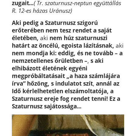
zugait
...
( Tr. szaturnusz-neptun együttállás
R. 12-es házas Uránusz)
Aki pedig a Szaturnusz szigorú
erőterében nem tesz rendet a saját
életében,
aki
nem húz szaturnuszi
határt az öncélú, egoista lázításnak,
aki
nem mondja ki: eddig, és ne tovább – a
nemzetellenes őrületben –
,
s aki
elhibázott életének egyéni
megpróbáltatásait „a haza számlájára
írva” hőzöng, s indulatot szít
,
annál az
Idő kérlelhetetlen elszámoltatója, a
Szaturnusz ereje fog rendet tenni! Ez a
Szaturnusz sajátossága...