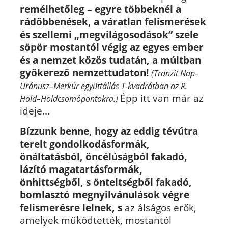
remélhetőleg – egyre többeknél a
rádöbbenések, a váratlan felismerések
és szellemi „megvilágosodások” szele
söpör mostantól végig az egyes ember
és a nemzet közös tudatán, a múltban
gyökerező nemzettudaton!
(Tranzit Nap–
Uránusz–Merkúr együttállás T-kvadrátban az R.
Épp itt van már az
Hold–Holdcsomópontokra.)
ideje...
Bízzunk benne, hogy az eddig tévútra
terelt gondolkodásformák,
önáltatásból, öncélúságból fakadó,
lázító magatartásformák,
önhittségből, s önteltségből fakadó,
bomlasztó megnyilvánulások végre
felismerésre lelnek,
s
az álságos erők,
amelyek működtették, mostantól