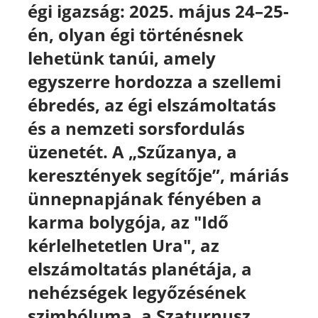
égi igazság: 2025. május 24–25-
én, olyan égi történésnek
lehetünk tanúi, amely
egyszerre hordozza a szellemi
ébredés, az égi elszámoltatás
és a nemzeti sorsfordulás
üzenetét. A „Szűzanya, a
keresztények segítője”, máriás
ünnepnapjának fényében a
karma bolygója, az "Idő
kérlelhetetlen Ura", az
elszámoltatás planétája, a
nehézségek legyőzésének
szimbóluma, a Szaturnusz