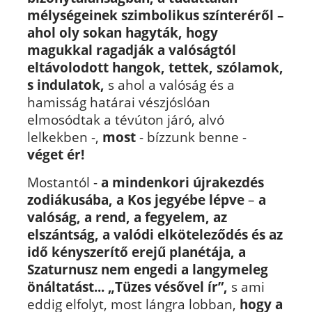
mélységeinek szimbolikus színteréről
–
ahol oly sokan hagyták, hogy
magukkal ragadják a valóságtól
eltávolodott hangok, tettek, szólamok,
s indulatok,
s ahol a valóság és a
hamisság határai vészjóslóan
elmosódtak a tévúton járó, alvó
lelkekben -,
most
- bízzunk benne -
véget ér!
Mostantól -
a mindenkori újrakezdés
zodiákusába, a Kos jegyébe lépve
–
a
valóság, a rend, a fegyelem, az
elszántság, a valódi elköteleződés és az
idő kényszerítő erejű planétája, a
Szaturnusz nem engedi a langymeleg
önáltatást...
„Tüzes vésővel ír”,
s ami
eddig elfolyt, most lángra lobban,
hogy a