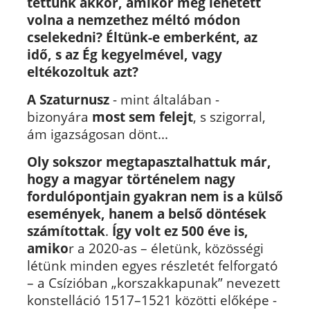
tettünk akkor, amikor még lehetett
volna a nemzethez méltó módon
cselekedni? Éltünk-e emberként, az
idő, s az Ég kegyelmével, vagy
eltékozoltuk azt?
A Szaturnusz
- mint általában -
bizonyára
most sem felejt
, s szigorral,
ám igazságosan dönt...
Oly sokszor megtapasztalhattuk már,
hogy a magyar történelem nagy
fordulópontjain gyakran nem is a külső
események, hanem a belső döntések
számítottak
.
Így volt ez 500 éve
is,
amiko
r a 2020-as – életünk, közösségi
létünk minden egyes részletét felforgató
– a Csízióban „korszakkapunak” nevezett
konstelláció 1517–1521 közötti előképe -