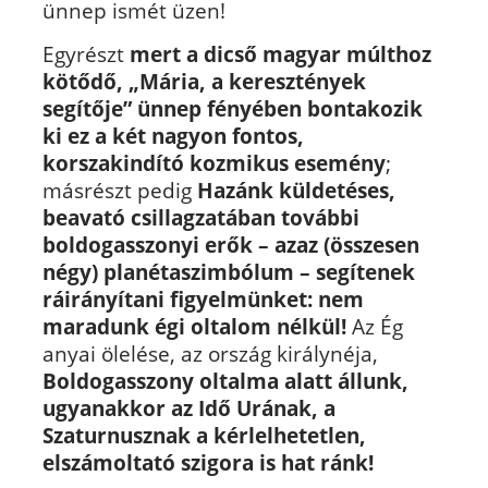
ünnep ismét üzen!
Egyrészt
mert a dicső magyar múlthoz
kötődő, „Mária, a keresztények
segítője” ünnep fényében bontakozik
ki ez a két nagyon fontos,
korszakindító kozmikus esemény
;
másrészt pedig
Hazánk küldetéses,
beavató csillagzatában további
boldogasszonyi erők – azaz (összesen
négy) planétaszimbólum – segítenek
ráirányítani figyelmünket: nem
maradunk égi oltalom nélkül!
Az Ég
anyai ölelése, az ország királynéja,
Boldogasszony oltalma alatt állunk,
ugyanakkor az Idő Urának, a
Szaturnusznak a kérlelhetetlen,
elszámoltató szigora is hat ránk!