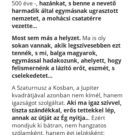
500 éve -,
hazánkat, s benne a nevető
harmadik által egymásnak ugrasztott
nemzetet, a mohácsi csatatérre
vezette...
Most sem más a helyzet.
Ma is oly
sokan vannak, akik legszívesebben ezt
tennék, s mi, balga magyarok,
egymással hadakozunk, ahelyett, hogy
felismernénk a lázító erőt, eszmét, s
cselekedetet...
A Szaturnusz a Kosban, a Jupiter
kvadrátjával azonban nem kímél, hanem
igazságot szolgáltat.
Aki ma igaz szívvel,
tiszta szándékkal, erős tettekkel lép,
annak az útját az Ég nyitja..
. Ezért
mondjuk ki bátran, nem hangzatos
szólamként, hanem égi jelzésként: