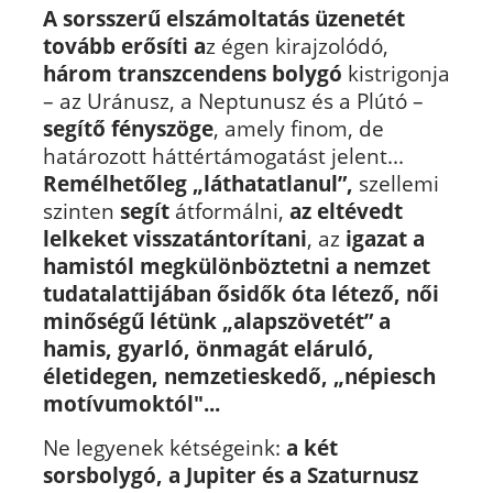
A sorsszerű elszámoltatás üzenetét
tovább erősíti
a
z égen kirajzolódó,
három transzcendens bolygó
kistrigonja
– az Uránusz, a Neptunusz és a Plútó –
segítő fényszöge
, amely finom, de
határozott háttértámogatást jelent...
Remélhetőleg „láthatatlanul”,
szellemi
szinten
segít
átformálni,
az eltévedt
lelkeket visszatántorítani
, az
igazat a
hamistól megkülönböztetni a nemzet
tudatalattijában ősidők óta létező, női
minőségű létünk „alapszövetét” a
hamis, gyarló, önmagát eláruló,
életidegen, nemzetieskedő, „népiesch
motívumoktól"...
Ne legyenek kétségeink:
a két
sorsbolygó, a Jupiter és a Szaturnusz