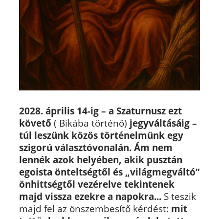
2028.
április 14-ig – a Szaturnusz ezt
követő
( Bikába történő)
jegyváltásáig –
túl leszünk közös történelmünk egy
szigorú választóvonalán.
Ám nem
lennék azok helyében, akik pusztán
egoista önteltségtől és „világmegváltó”
önhittségtől vezérelve tekintenek
majd vissza ezekre a napokra...
S teszik
majd fel az önszembesítő kérdést:
mit