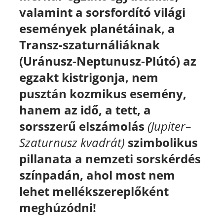
valamint a sorsfordító világi
események planétáinak, a
Transz-szaturnáliáknak
(Uránusz-Neptunusz-Plútó) az
egzakt kistrigonja, nem
pusztán kozmikus esemény,
hanem az idő, a tett, a
sorsszerű elszámolás
(Jupiter–
Szaturnusz kvadrát)
szimbolikus
pillanata a nemzeti sorskérdés
színpadán, ahol most nem
lehet mellékszereplőként
meghúzódni!