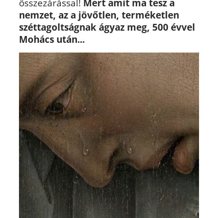
összezárással!
Mert amit ma tesz a
nemzet, az a jövőtlen,
terméketlen
széttagoltságnak ágyaz meg, 500 évvel
Mohács után...